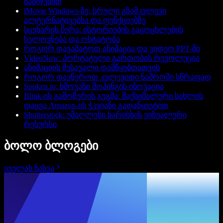
ნაბიჯებით
iMovie Windows-ზე: სრული გზამკვლევი
ალტერნატივებსა და ფუნქციებზე
სცენარის წერა: ისტორიების გაცოცხლების
ხელოვნება და ოსტატობა
როგორ დავამატოთ ანიმაცია და ვიდეო PPT-ში
VideoNow: პორტატული გართობის რევოლუცია
ანიმაციის შესავალი დამწყებთათვის
როგორ დავწეროთ კვლევითი ნაშრომი სწრაფად
Spoken.io: ხმოვანი შოპინგის ინოვაცია
Blink-ის გამოწერის გეგმა: მაქსიმალური სახლის
დაცვა Amazon-ის ჭკვიანი გადაწყვეტით
Shutterstock: უმაღლესი ხარისხის ვიზუალური
რესურსი
ბოლო ბლოგები
ყველას ნახვა