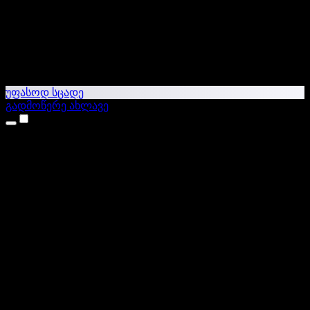
უფასოდ სცადე
გადმოწერე ახლავე
პროდუქტები
ტექსტი ხმაში
iPhone & iPad აპები
Android აპი
Chrome გაფართოება