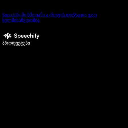
Speechify-ში ხმოვანი აკრეფის დიქტაცია უკვე
ხელმისაწვდომია
დაწერე 5-ჯერ სწრაფად ხმით კარნახით
პროდუქტები
გაიგე მეტი