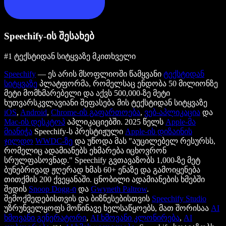
Speechify-ის შესახებ
#1 ტექსტიდან სიტყვაზე მკითხველი
Speechify
— ეს არის მსოფლიოში წამყვანი
ტექსტიდან
სიტყვაზე
პლატფორმა, რომელსაც ენდობა 50 მილიონზე
მეტი მომხმარებელი და აქვს 500,000-ზე მეტი
ხუთვარსკვლავიანი შეფასება მის ტექსტიდან სიტყვაზე
iOS
,
Android
,
Chrome-ის გაფართოება
,
ვებ-აპლიკაცია
და
Mac-ის დესკტოპ
აპლიკაციებში. 2025 წელს
Apple-მა
მიანიჭა
Speechify-ს პრესტიჟული
Apple-ის დიზაინის
ჯილდო
WWDC-ზე
და უწოდა მას "აუცილებელ რესურსს,
რომელიც ადამიანებს ეხმარება იცხოვრონ
სრულფასოვნად." Speechify გვთავაზობს 1,000-ზე მეტ
ბუნებრივად ჟღერად ხმას 60+ ენაზე და გამოიყენება
თითქმის 200 ქვეყანაში. ცნობილი ადამიანების ხმებში
შედის
Snoop Dogg-ი
და
Gwyneth Paltrow
.
შემოქმედებისთვის და ბიზნესებისთვის
Speechify Studio
უზრუნველყოფს მოწინავე ხელსაწყოებს, მათ შორისაა
AI
ხმოვანი გენერატორი
,
AI ხმოვანი კლონირება
,
AI