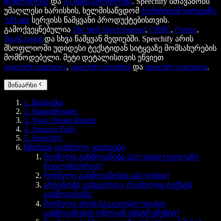
დუბლირება
და
AI ხმის ცვლილება
. Speechify სთავაზობს
უმაღლესი ხარისხის, ხელმისაწვდომ
ტექსტიდან სიტყვაზე
API-ით
სერვისს წამყვანი პროდუქტებისთვის.
გამოქვეყნებულია
The Wall Street Journal
,
CNBC
,
Forbes
,
TechCrunch
და სხვა წამყვან მედიებში. Speechify არის
მსოფლიოში უდიდესი ტექსტიდან სიტყვაზე მომსახურების
მომწოდებელი. მეტი დეტალისთვის ეწვიეთ
speechify.com/news
,
speechify.com/blog
და
speechify.com/press
.
შინაარსი
1. Balabolka
2. NaturalReader
3. Voice Dream Reader
4. Amazon Polly
5. Speechify
ხშირად დასმული კითხვები
რომელი გახმოვანება נשღ klingtუ ყველაზე
რეალისტურად?
რომელი გახმოვანების აპი ჯობია?
არსებობს ვებგვერდი, რომელიც ტექსტს
გახმოვანებს?
რომელი არის საუკეთესო უფასო
გახმოვანების ონლაინ ინსტრუმენტი?