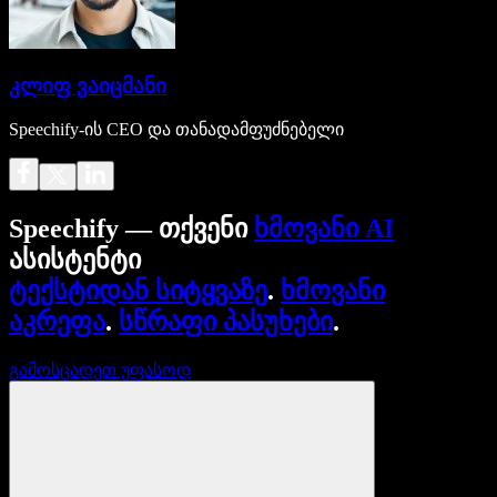
კლიფ ვაიცმანი
Speechify-ის CEO და თანადამფუძნებელი
Speechify — თქვენი
ხმოვანი AI
ასისტენტი
ტექსტიდან სიტყვაზე
.
ხმოვანი
აკრეფა
.
სწრაფი პასუხები
.
გამოსცადეთ უფასოდ