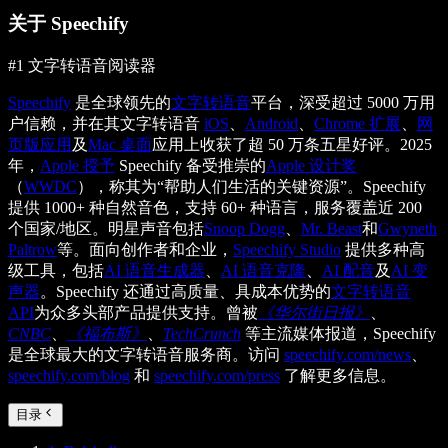
关于 Speechify
#1 文字转语音阅读器
Speechify
是全球领先的
文字转语音
平台，深受超过 5000 万用
户信赖，并在其文字转语音
iOS
、
Android
、
Chrome 扩展
、
网
页版应用
及
Mac 桌面
应用上收获了超 50 万条五星好评。2025
年，
Apple 授予
Speechify 备受推崇的
Apple 设计奖
（
WWDC
），称其为“帮助人们生活的关键资源”。Speechify
提供 1000+ 种自然音色，支持 60+ 种语言，服务覆盖近 200
个国家/地区。明星声音包括
Snoop Dogg
、
Mr. Beast
和
Gwyneth
Paltrow
等。面向创作者和企业，
Speechify Studio
提供多种高
级工具，包括
AI 语音生成器
、
AI 语音克隆
、
AI 配音
及
AI 变
声器
。Speechify 还通过高质量、具成本优势的
文字转语音
API
为众多头部产品提供支持。曾被
《华尔街日报》
、
CNBC
、
《福布斯》
、
TechCrunch
等主流媒体报道，Speechify
是全球最大的文字转语音服务商。访问
speechify.com/news
、
speechify.com/blog
和
speechify.com/press
了解更多信息。
目录