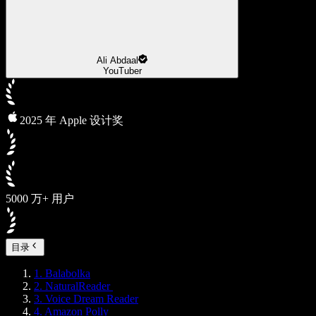
Ali Abdaal
YouTuber
2025 年 Apple 设计奖
5000 万+ 用户
目录
1. Balabolka
2. NaturalReader
3. Voice Dream Reader
4. Amazon Polly