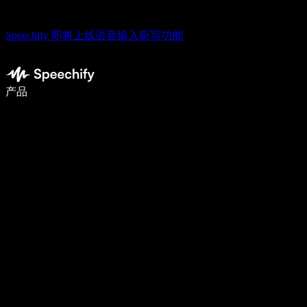
Speechify 即将上线语音输入听写功能
语音输入，让你写作速度快 5 倍
产品
了解更多