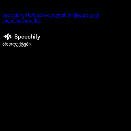
Speechify-ში ხმოვანი აკრეფის დიქტაცია უკვე
ხელმისაწვდომია
დაწერე 5-ჯერ სწრაფად ხმით კარნახით
პროდუქტები
გაიგე მეტი