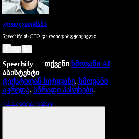
კლიფ ვაიცმანი
Speechify-ის CEO და თანადამფუძნებელი
Speechify — თქვენი
ხმოვანი AI
ასისტენტი
ტექსტიდან სიტყვაზე
.
ხმოვანი
აკრეფა
.
სწრაფი პასუხები
.
გამოსცადეთ უფასოდ