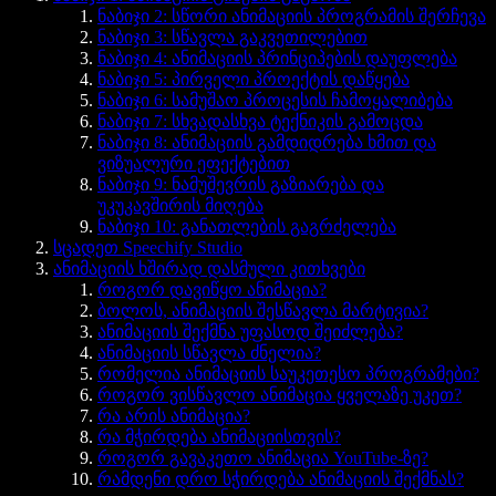
ნაბიჯი 2: სწორი ანიმაციის პროგრამის შერჩევა
ნაბიჯი 3: სწავლა გაკვეთილებით
ნაბიჯი 4: ანიმაციის პრინციპების დაუფლება
ნაბიჯი 5: პირველი პროექტის დაწყება
ნაბიჯი 6: სამუშაო პროცესის ჩამოყალიბება
ნაბიჯი 7: სხვადასხვა ტექნიკის გამოცდა
ნაბიჯი 8: ანიმაციის გამდიდრება ხმით და
ვიზუალური ეფექტებით
ნაბიჯი 9: ნამუშევრის გაზიარება და
უკუკავშირის მიღება
ნაბიჯი 10: განათლების გაგრძელება
სცადეთ Speechify Studio
ანიმაციის ხშირად დასმული კითხვები
როგორ დავიწყო ანიმაცია?
ბოლოს, ანიმაციის შესწავლა მარტივია?
ანიმაციის შექმნა უფასოდ შეიძლება?
ანიმაციის სწავლა ძნელია?
რომელია ანიმაციის საუკეთესო პროგრამები?
როგორ ვისწავლო ანიმაცია ყველაზე უკეთ?
რა არის ანიმაცია?
რა მჭირდება ანიმაციისთვის?
როგორ გავაკეთო ანიმაცია YouTube-ზე?
რამდენი დრო სჭირდება ანიმაციის შექმნას?