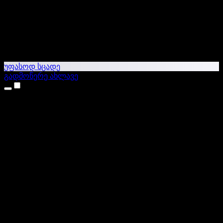
უფასოდ სცადე
გადმოწერე ახლავე
პროდუქტები
ტექსტი ხმაში
iPhone & iPad აპები
Android აპი
Chrome გაფართოება