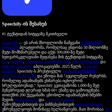
Speechify-ის შესახებ
#1 ტექსტიდან სიტყვაზე მკითხველი
Speechify
— ეს არის მსოფლიოში წამყვანი
ტექსტიდან
სიტყვაზე
პლატფორმა, რომელსაც ენდობა 50 მილიონზე
მეტი მომხმარებელი და აქვს 500,000-ზე მეტი
ხუთვარსკვლავიანი შეფასება მის ტექსტიდან სიტყვაზე
iOS
,
Android
,
Chrome-ის გაფართოება
,
ვებ-აპლიკაცია
და
Mac-ის დესკტოპ
აპლიკაციებში. 2025 წელს
Apple-მა
მიანიჭა
Speechify-ს პრესტიჟული
Apple-ის დიზაინის
ჯილდო
WWDC-ზე
და უწოდა მას "აუცილებელ რესურსს,
რომელიც ადამიანებს ეხმარება იცხოვრონ
სრულფასოვნად." Speechify გვთავაზობს 1,000-ზე მეტ
ბუნებრივად ჟღერად ხმას 60+ ენაზე და გამოიყენება
თითქმის 200 ქვეყანაში. ცნობილი ადამიანების ხმებში
შედის
Snoop Dogg-ი
და
Gwyneth Paltrow
.
შემოქმედებისთვის და ბიზნესებისთვის
Speechify Studio
უზრუნველყოფს მოწინავე ხელსაწყოებს, მათ შორისაა
AI