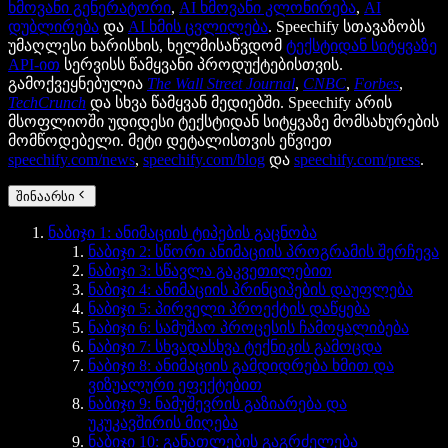
ხმოვანი გენერატორი
,
AI ხმოვანი კლონირება
,
AI
დუბლირება
და
AI ხმის ცვლილება
. Speechify სთავაზობს
უმაღლესი ხარისხის, ხელმისაწვდომ
ტექსტიდან სიტყვაზე
API-ით
სერვისს წამყვანი პროდუქტებისთვის.
გამოქვეყნებულია
The Wall Street Journal
,
CNBC
,
Forbes
,
TechCrunch
და სხვა წამყვან მედიებში. Speechify არის
მსოფლიოში უდიდესი ტექსტიდან სიტყვაზე მომსახურების
მომწოდებელი. მეტი დეტალისთვის ეწვიეთ
speechify.com/news
,
speechify.com/blog
და
speechify.com/press
.
შინაარსი
ნაბიჯი 1: ანიმაციის ტიპების გაცნობა
ნაბიჯი 2: სწორი ანიმაციის პროგრამის შერჩევა
ნაბიჯი 3: სწავლა გაკვეთილებით
ნაბიჯი 4: ანიმაციის პრინციპების დაუფლება
ნაბიჯი 5: პირველი პროექტის დაწყება
ნაბიჯი 6: სამუშაო პროცესის ჩამოყალიბება
ნაბიჯი 7: სხვადასხვა ტექნიკის გამოცდა
ნაბიჯი 8: ანიმაციის გამდიდრება ხმით და
ვიზუალური ეფექტებით
ნაბიჯი 9: ნამუშევრის გაზიარება და
უკუკავშირის მიღება
ნაბიჯი 10: განათლების გაგრძელება