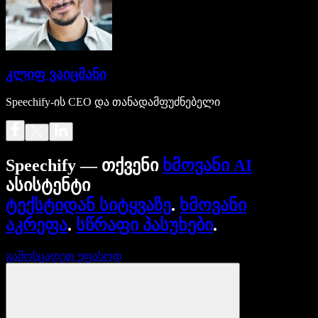
კლიფ ვაიცმანი
Speechify-ის CEO და თანადამფუძნებელი
Speechify — თქვენი
ხმოვანი AI
ასისტენტი
ტექსტიდან სიტყვაზე
.
ხმოვანი
აკრეფა
.
სწრაფი პასუხები
.
გამოსცადეთ უფასოდ