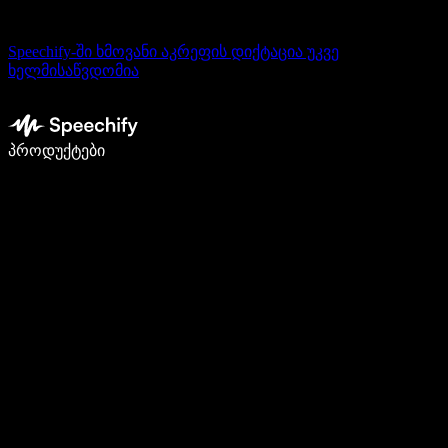
Speechify-ში ხმოვანი აკრეფის დიქტაცია უკვე
ხელმისაწვდომია
დაწერე 5-ჯერ სწრაფად ხმით კარნახით
პროდუქტები
გაიგე მეტი