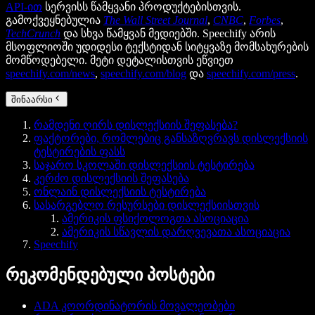
API-ით
სერვისს წამყვანი პროდუქტებისთვის.
გამოქვეყნებულია
The Wall Street Journal
,
CNBC
,
Forbes
,
TechCrunch
და სხვა წამყვან მედიებში. Speechify არის
მსოფლიოში უდიდესი ტექსტიდან სიტყვაზე მომსახურების
მომწოდებელი. მეტი დეტალისთვის ეწვიეთ
speechify.com/news
,
speechify.com/blog
და
speechify.com/press
.
შინაარსი
რამდენი ღირს დისლექსიის შეფასება?
ფაქტორები, რომლებიც განსაზღვრავს დისლექსიის
ტესტირების ფასს
საჯარო სკოლაში დისლექსიის ტესტირება
კერძო დისლექსიის შეფასება
ონლაინ დისლექსიის ტესტირება
სასარგებლო რესურსები დისლექსიისთვის
ამერიკის ფსიქოლოგთა ასოციაცია
ამერიკის სწავლის დარღვევათა ასოციაცია
Speechify
რეკომენდებული პოსტები
ADA კოორდინატორის მოვალეობები