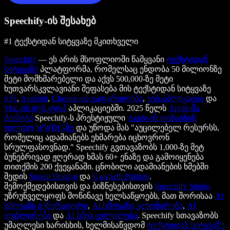
Speechify-ის შესახებ
#1 ტექსტიდან სიტყვაზე მკითხველი
Speechify
— ეს არის მსოფლიოში წამყვანი
ტექსტიდან
სიტყვაზე
პლატფორმა, რომელსაც ენდობა 50 მილიონზე
მეტი მომხმარებელი და აქვს 500,000-ზე მეტი
ხუთვარსკვლავიანი შეფასება მის ტექსტიდან სიტყვაზე
iOS
,
Android
,
Chrome-ის გაფართოება
,
ვებ-აპლიკაცია
და
Mac-ის დესკტოპ
აპლიკაციებში. 2025 წელს
Apple-მა
მიანიჭა
Speechify-ს პრესტიჟული
Apple-ის დიზაინის
ჯილდო
WWDC-ზე
და უწოდა მას "აუცილებელ რესურსს,
რომელიც ადამიანებს ეხმარება იცხოვრონ
სრულფასოვნად." Speechify გვთავაზობს 1,000-ზე მეტ
ბუნებრივად ჟღერად ხმას 60+ ენაზე და გამოიყენება
თითქმის 200 ქვეყანაში. ცნობილი ადამიანების ხმებში
შედის
Snoop Dogg-ი
და
Gwyneth Paltrow
.
შემოქმედებისთვის და ბიზნესებისთვის
Speechify Studio
უზრუნველყოფს მოწინავე ხელსაწყოებს, მათ შორისაა
AI
ხმოვანი გენერატორი
,
AI ხმოვანი კლონირება
,
AI
დუბლირება
და
AI ხმის ცვლილება
. Speechify სთავაზობს
უმაღლესი ხარისხის, ხელმისაწვდომ
ტექსტიდან სიტყვაზე