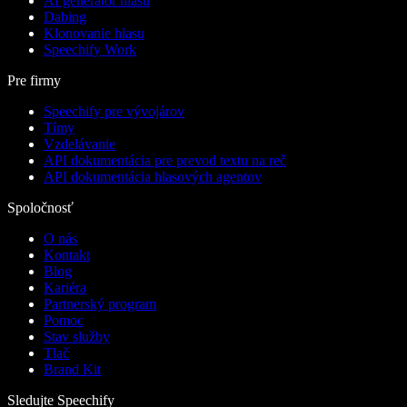
AI generátor hlasu
Dabing
Klonovanie hlasu
Speechify Work
Pre firmy
Speechify pre vývojárov
Tímy
Vzdelávanie
API dokumentácia pre prevod textu na reč
API dokumentácia hlasových agentov
Spoločnosť
O nás
Kontakt
Blog
Kariéra
Partnerský program
Pomoc
Stav služby
Tlač
Brand Kit
Sledujte Speechify