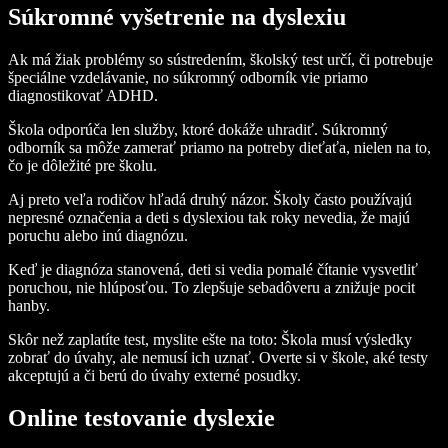
Súkromné vyšetrenie na dyslexiu
Ak má žiak problémy so sústredením, školský test určí, či potrebuje
špeciálne vzdelávanie, no súkromný odborník vie priamo
diagnostikovať ADHD.
Škola odporúča len služby, ktoré dokáže uhradiť. Súkromný
odborník sa môže zamerať priamo na potreby dieťaťa, nielen na to,
čo je dôležité pre školu.
Aj preto veľa rodičov hľadá druhý názor. Školy často používajú
nepresné označenia a deti s dyslexiou tak roky nevedia, že majú
poruchu alebo inú diagnózu.
Keď je diagnóza stanovená, deti si vedia pomalé čítanie vysvetliť
poruchou, nie hlúposťou. To zlepšuje sebadôveru a znižuje pocit
hanby.
Skôr než zaplatíte test, myslite ešte na toto: Škola musí výsledky
zobrať do úvahy, ale nemusí ich uznať. Overte si v škole, aké testy
akceptujú a či berú do úvahy externé posudky.
Online testovanie dyslexie