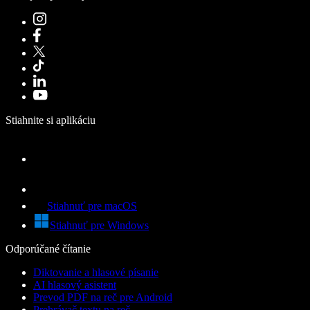
Stiahnite si aplikáciu
Stiahnuť pre macOS
Stiahnuť pre Windows
Odporúčané čítanie
Diktovanie a hlasové písanie
AI hlasový asistent
Prevod PDF na reč pre Android
Prehrávač textu na reč