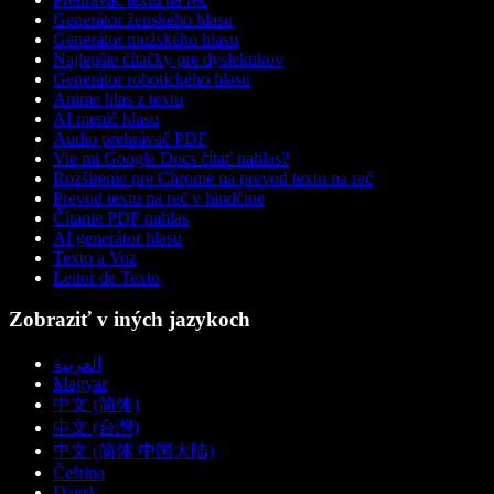
Generátor ženského hlasu
Generátor mužského hlasu
Najlepšie čítačky pre dyslektikov
Generátor robotického hlasu
Anime hlas z textu
AI menič hlasu
Audio prehrávač PDF
Vie mi Google Docs čítať nahlas?
Rozšírenie pre Chrome na prevod textu na reč
Prevod textu na reč v hindčine
Čítanie PDF nahlas
AI generátor hlasu
Texto a Voz
Leitor de Texto
Zobraziť v iných jazykoch
العربية
Magyar
中文 (简体)
中文 (台灣)
中文 (简体 中国大陆)
Čeština
Dansk