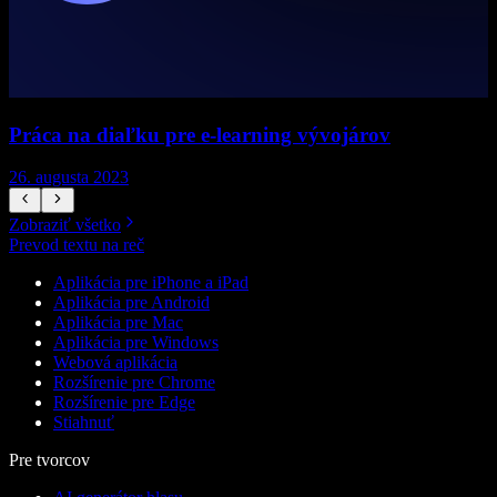
Práca na diaľku pre e‑learning vývojárov
26. augusta 2023
2
Zobraziť všetko
Prevod textu na reč
Aplikácia pre iPhone a iPad
Aplikácia pre Android
Aplikácia pre Mac
Aplikácia pre Windows
Webová aplikácia
Rozšírenie pre Chrome
Rozšírenie pre Edge
Stiahnuť
Pre tvorcov