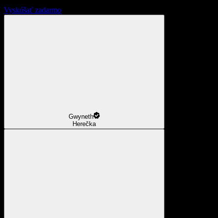
Vyskúšať zadarmo
Gwyneth
Herečka