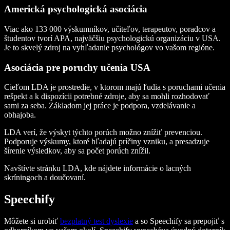
Americká psychologická asociácia
Viac ako 133 000 výskumníkov, učiteľov, terapeutov, poradcov a
študentov tvorí APA, najväčšiu psychologickú organizáciu v USA.
Je to skvelý zdroj na vyhľadanie psychológov vo vašom regióne.
Asociácia pre poruchy učenia USA
Cieľom LDA je prostredie, v ktorom majú ľudia s poruchami učenia
rešpekt a k dispozícii potrebné zdroje, aby sa mohli rozhodovať
sami za seba. Základom jej práce je podpora, vzdelávanie a
obhajoba.
LDA verí, že výskyt týchto porúch možno znížiť prevenciou.
Podporuje výskumy, ktoré hľadajú príčiny vzniku, a presadzuje
šírenie výsledkov, aby sa počet porúch znížil.
Navštívte stránku LDA, kde nájdete informácie o lacných
skríningoch a doučovaní.
Speechify
Môžete si urobiť
bezplatný test dyslexie
a so Speechify sa prepojiť s