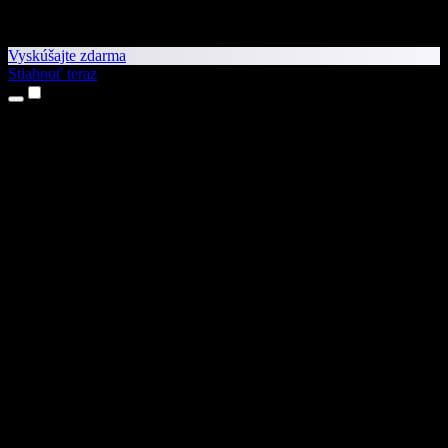
Vyskúšajte zdarma
Stiahnuť teraz
Produkty
Prevod textu na reč
Aplikácie pre iPhone a iPad
Aplikácia pre Android
Rozšírenie pre Chrome
Rozšírenie pre Edge
Webová aplikácia
Aplikácia pre Mac
Aplikácia pre Windows