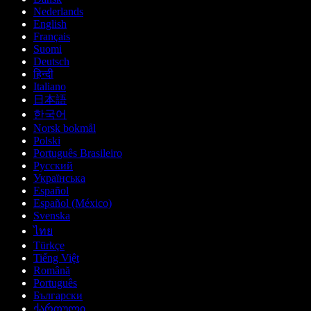
Nederlands
English
Français
Suomi
Deutsch
हिन्दी
Italiano
日本語
한국어
Norsk bokmål
Polski
Português Brasileiro
Русский
Українська
Español
Español (México)
Svenska
ไทย
Türkçe
Tiếng Việt
Română
Português
Български
ქართული