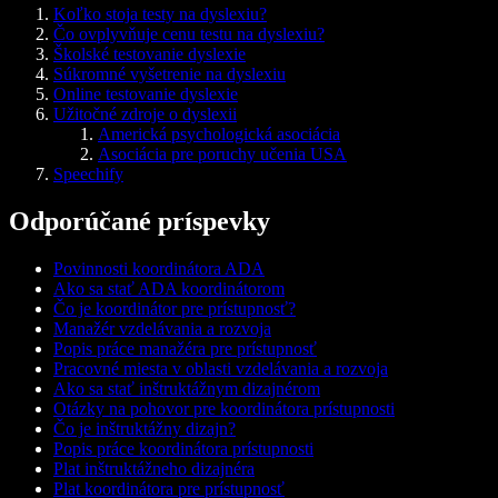
Koľko stoja testy na dyslexiu?
Čo ovplyvňuje cenu testu na dyslexiu?
Školské testovanie dyslexie
Súkromné vyšetrenie na dyslexiu
Online testovanie dyslexie
Užitočné zdroje o dyslexii
Americká psychologická asociácia
Asociácia pre poruchy učenia USA
Speechify
Odporúčané príspevky
Povinnosti koordinátora ADA
Ako sa stať ADA koordinátorom
Čo je koordinátor pre prístupnosť?
Manažér vzdelávania a rozvoja
Popis práce manažéra pre prístupnosť
Pracovné miesta v oblasti vzdelávania a rozvoja
Ako sa stať inštruktážnym dizajnérom
Otázky na pohovor pre koordinátora prístupnosti
Čo je inštruktážny dizajn?
Popis práce koordinátora prístupnosti
Plat inštruktážneho dizajnéra
Plat koordinátora pre prístupnosť