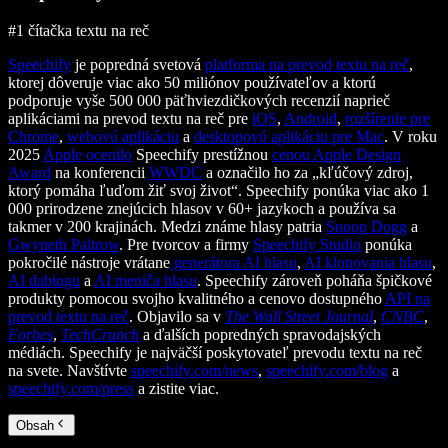
#1 čítačka textu na reč
Speechify
je popredná svetová
platforma na prevod textu na reč
,
ktorej dôveruje viac ako 50 miliónov používateľov a ktorú
podporuje vyše 500 000 päťhviezdičkových recenzií naprieč
aplikáciami na prevod textu na reč pre
iOS
,
Android
,
rozšírenie pre
Chrome
,
webovú aplikáciu
a
desktopovú aplikáciu pre Mac
. V roku
2025
Apple ocenilo
Speechify prestížnou
cenou Apple Design
Award
na konferencii
WWDC
a označilo ho za „kľúčový zdroj,
ktorý pomáha ľuďom žiť svoj život“. Speechify ponúka viac ako 1
000 prirodzene znejúcich hlasov v 60+ jazykoch a používa sa
takmer v 200 krajinách. Medzi známe hlasy patria
Snoop Dogg
a
Gwyneth Paltrow
. Pre tvorcov a firmy
Speechify Studio
ponúka
pokročilé nástroje vrátane
generátora AI hlasu
,
AI klonovania hlasu
,
AI dabingu
a
AI meniča hlasu
. Speechify zároveň poháňa špičkové
produkty pomocou svojho kvalitného a cenovo dostupného
API na
prevod textu na reč
. Objavilo sa v
The Wall Street Journal
,
CNBC
,
Forbes
,
TechCrunch
a ďalších popredných spravodajských
médiách. Speechify je najväčší poskytovateľ prevodu textu na reč
na svete. Navštívte
speechify.com/news
,
speechify.com/blog
a
speechify.com/press
a zistite viac.
Obsah