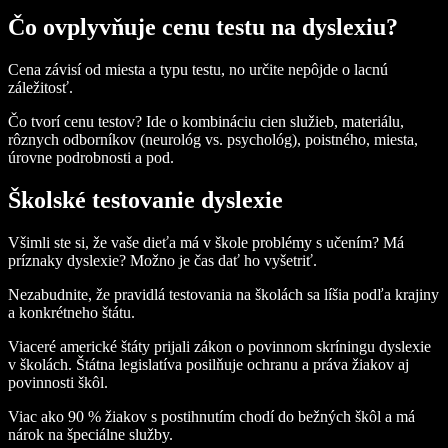
Čo ovplyvňuje cenu testu na dyslexiu?
Cena závisí od miesta a typu testu, no určite nepôjde o lacnú
záležitosť.
Čo tvorí cenu testov? Ide o kombináciu cien služieb, materiálu,
rôznych odborníkov (neurológ vs. psychológ), poistného, miesta,
úrovne podrobnosti a pod.
Školské testovanie dyslexie
Všimli ste si, že vaše dieťa má v škole problémy s učením? Má
príznaky dyslexie? Možno je čas dať ho vyšetriť.
Nezabudnite, že pravidlá testovania na školách sa líšia podľa krajiny
a konkrétneho štátu.
Viaceré americké štáty prijali zákon o povinnom skríningu dyslexie
v školách. Štátna legislatíva posilňuje ochranu a práva žiakov aj
povinnosti škôl.
Viac ako 90 % žiakov s postihnutím chodí do bežných škôl a má
nárok na špeciálne služby.