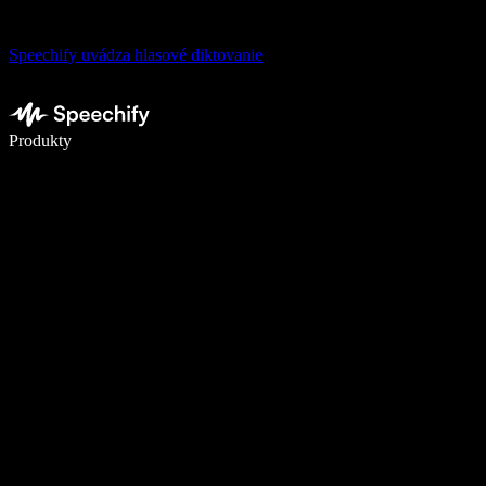
Speechify uvádza hlasové diktovanie
Píšte 5× rýchlejšie pomocou hlasového diktovania
Produkty
Zistiť viac