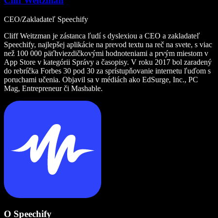
Cliff Weitzman
CEO/Zakladateľ Speechify
Cliff Weitzman je zástanca ľudí s dyslexiou a CEO a zakladateľ
Speechify, najlepšej aplikácie na prevod textu na reč na svete, s viac
než 100 000 päťhviezdičkovými hodnoteniami a prvým miestom v
App Store v kategórii Správy a časopisy. V roku 2017 bol zaradený
do rebríčka Forbes 30 pod 30 za sprístupňovanie internetu ľuďom s
poruchami učenia. Objavil sa v médiách ako EdSurge, Inc., PC
Mag, Entrepreneur či Mashable.
O Speechify