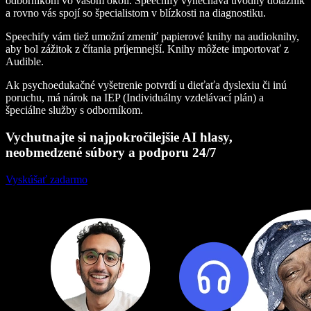
odborníkom vo vašom okolí. Speechify vynecháva úvodný dotazník
a rovno vás spojí so špecialistom v blízkosti na diagnostiku.
Speechify vám tiež umožní zmeniť papierové knihy na audioknihy,
aby bol zážitok z čítania príjemnejší. Knihy môžete importovať z
Audible.
Ak psychoedukačné vyšetrenie potvrdí u dieťaťa dyslexiu či inú
poruchu, má nárok na IEP (Individuálny vzdelávací plán) a
špeciálne služby s odborníkom.
Vychutnajte si najpokročilejšie AI hlasy,
neobmedzené súbory a podporu 24/7
Vyskúšať zadarmo