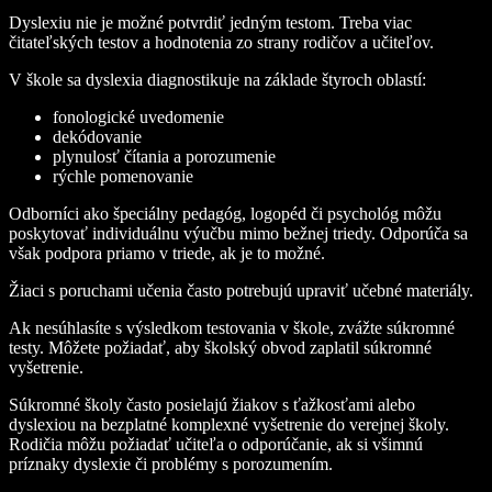
Dyslexiu nie je možné potvrdiť jedným testom. Treba viac
čitateľských testov a hodnotenia zo strany rodičov a učiteľov.
V škole sa dyslexia diagnostikuje na základe štyroch oblastí:
fonologické uvedomenie
dekódovanie
plynulosť čítania a porozumenie
rýchle pomenovanie
Odborníci ako špeciálny pedagóg, logopéd či psychológ môžu
poskytovať individuálnu výučbu mimo bežnej triedy. Odporúča sa
však podpora priamo v triede, ak je to možné.
Žiaci s poruchami učenia často potrebujú upraviť učebné materiály.
Ak nesúhlasíte s výsledkom testovania v škole, zvážte súkromné
testy. Môžete požiadať, aby školský obvod zaplatil súkromné
vyšetrenie.
Súkromné školy často posielajú žiakov s ťažkosťami alebo
dyslexiou na bezplatné komplexné vyšetrenie do verejnej školy.
Rodičia môžu požiadať učiteľa o odporúčanie, ak si všimnú
príznaky dyslexie či problémy s porozumením.