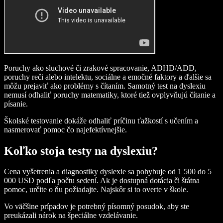
Poruchy ako sluchové či zrakové spracovanie, ADHD/ADD,
poruchy reči alebo intelektu, sociálne a emočné faktory a ďalšie sa
môžu prejaviť ako problémy s čítaním. Samotný test na dyslexiu
nemusí odhaliť poruchy matematiky, ktoré tiež ovplyvňujú čítanie a
písanie.
Školské testovanie dokáže odhaliť príčinu ťažkostí s učením a
nasmerovať pomoc čo najefektívnejšie.
Koľko stoja testy na dyslexiu?
Cena vyšetrenia a diagnostiky dyslexie sa pohybuje od 1 500 do 5
000 USD podľa počtu sedení. Ak je dostupná dotácia či štátna
pomoc, určite o ňu požiadajte. Najskôr si to overte v škole.
Vo väčšine prípadov je potrebný písomný posudok, aby ste
preukázali nárok na špeciálne vzdelávanie.