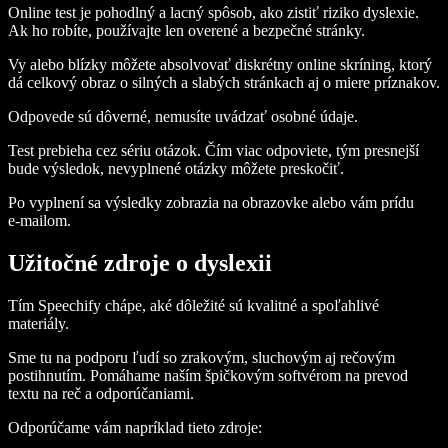
Online test je pohodlný a lacný spôsob, ako zistiť riziko dyslexie.
Ak ho robíte, používajte len overené a bezpečné stránky.
Vy alebo blízky môžete absolvovať diskrétny online skríning, ktorý
dá celkový obraz o silných a slabých stránkach aj o miere príznakov.
Odpovede sú dôverné, nemusíte uvádzať osobné údaje.
Test prebieha cez sériu otázok. Čím viac odpoviete, tým presnejší
bude výsledok, nevyplnené otázky môžete preskočiť.
Po vyplnení sa výsledky zobrazia na obrazovke alebo vám prídu
e‑mailom.
Užitočné zdroje o dyslexii
Tím Speechify chápe, aké dôležité sú kvalitné a spoľahlivé
materiály.
Sme tu na podporu ľudí so zrakovým, sluchovým aj rečovým
postihnutím. Pomáhame naším špičkovým softvérom na prevod
textu na reč a odporúčaniami.
Odporúčame vám napríklad tieto zdroje: