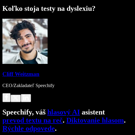
Koľko stoja testy na dyslexiu?
Cliff Weitzman
CEO/Zakladateľ Speechify
Speechify, váš
hlasový AI
asistent
prevod textu na reč
.
Diktovanie hlasom
.
Rýchle odpovede
.