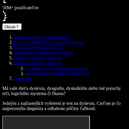
50M+ používateľov
Obsah
Koľko stoja testy na dyslexiu?
Čo ovplyvňuje cenu testu na dyslexiu?
Školské testovanie dyslexie
Súkromné vyšetrenie na dyslexiu
Online testovanie dyslexie
Užitočné zdroje o dyslexii
Americká psychologická asociácia
Asociácia pre poruchy učenia USA
Speechify
Má vaše dieťa dyslexiu, dysgrafiu, dyskalkúliu alebo iné poruchy
reči, logického myslenia či čítania?
Jedným z najčastejších vyšetrení je test na dyslexiu. Cieľom je čo
najpresnejšia diagnóza a odhalenie príčiny ťažkostí.