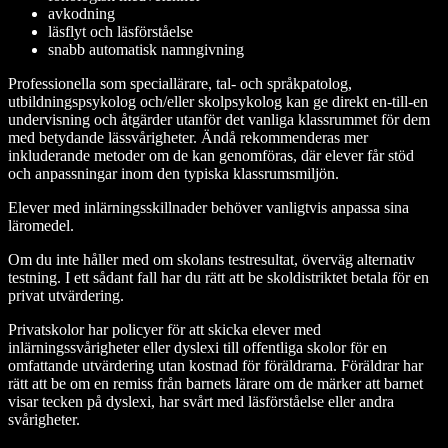
avkodning
läsflyt och läsförståelse
snabb automatisk namngivning
Professionella som speciallärare, tal- och språkpatolog,
utbildningspsykolog och/eller skolpsykolog kan ge direkt en-till-en
undervisning och åtgärder utanför det vanliga klassrummet för dem
med betydande lässvårigheter. Ändå rekommenderas mer
inkluderande metoder om de kan genomföras, där elever får stöd
och anpassningar inom den typiska klassrumsmiljön.
Elever med inlärningsskillnader behöver vanligtvis anpassa sina
läromedel.
Om du inte håller med om skolans testresultat, överväg alternativ
testning. I ett sådant fall har du rätt att be skoldistriktet betala för en
privat utvärdering.
Privatskolor har policyer för att skicka elever med
inlärningssvårigheter eller dyslexi till offentliga skolor för en
omfattande utvärdering utan kostnad för föräldrarna. Föräldrar har
rätt att be om en remiss från barnets lärare om de märker att barnet
visar tecken på dyslexi, har svårt med läsförståelse eller andra
svårigheter.