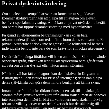
Privat dyslexiutvärdering
Om en elev till exempel har svårt att koncentrera sig i klassen,
kommer skolutvärderingen att hjälpa till att avgöra om eleven
behöver specialundervisning. Ändå kan en privat utvärderare berätta
om barnet har uppmärksamhetsstörning med hyperaktivitet.
På grund av ekonomiska begränsningar kan skolan bara
rekommendera tjänster som redan finns inom deras verksamhet. En
privat utvärderare är dock inte begränsad. De fokuserar på barnets
individuella behov, inte bara de som krävs för att lyckas akademiskt.
Det är därför många föräldrar vill ha en andra åsikt. Skolor använder
ospecifikt språk, vilket kan leda till att dyslektiska barn går år utan
att veta om de har dyslexi eller någon annan störning.
När barn väl har fått en diagnos kan de tillskriva sin långsamma
läshastighet till den istället för brist på intelligens; detta kan hjälpa
deras självkänsla och göra dem mindre benägna att känna skam.
Innan du tar fram ditt kreditkort finns det en sak till att tänka på.
Skolan måste granska testresultat från andra ställen, men de behöver
inte acceptera dem. Det är bäst att kontrollera med skolan i förväg
för att se vilka typer av tester de kräver och hur de ställer sig till att
inkludera externa resultat i en profil av barnets styrkor och