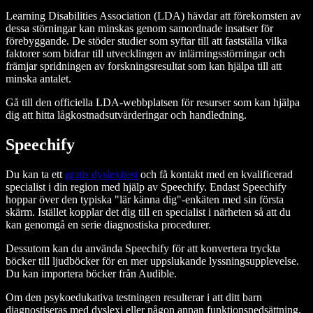
Learning Disabilities Association (LDA) hävdar att förekomsten av
dessa störningar kan minskas genom samordnade insatser för
förebyggande. De stöder studier som syftar till att fastställa vilka
faktorer som bidrar till utvecklingen av inlärningsstörningar och
främjar spridningen av forskningsresultat som kan hjälpa till att
minska antalet.
Gå till den officiella LDA-webbplatsen för resurser som kan hjälpa
dig att hitta lågkostnadsutvärderingar och handledning.
Speechify
Du kan ta ett
gratis dyslexitest
och få kontakt med en kvalificerad
specialist i din region med hjälp av Speechify. Endast Speechify
hoppar över den typiska "lär känna dig"-enkäten med sin första
skärm. Istället kopplar det dig till en specialist i närheten så att du
kan genomgå en serie diagnostiska procedurer.
Dessutom kan du använda Speechify för att konvertera tryckta
böcker till ljudböcker för en mer uppslukande lyssningsupplevelse.
Du kan importera böcker från Audible.
Om den psykoedukativa testningen resulterar i att ditt barn
diagnostiseras med dyslexi eller någon annan funktionsnedsättning,