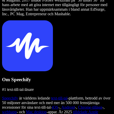
& Magasin. 2017 listade Forbes Weitzman på "30 under 30" för
hans arbete med att göra internet mer tillgängligt för personer med
lässvårigheter. Han har uppmärksammats i bland annat EdSurge,
Inc., PC Mag, Entrepreneur och Mashable.
Om Speechify
#1 text-till-tal-läsare
Speechify
är världens ledande
text-till-tal
-plattform, betrodd av över
50 miljoner användare och med mer än 500 000 femstjärniga
recensioner för sina text-till-tal-
iOS
-,
Android
-,
Chrome-tillägg
-,
webbapp
- och
Mac desktop
-appar. År 2025
tilldelade Apple