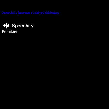
Speechify lanserar röststyrd diktering
Skriv 5× snabbare med röstdiktering
Produkter
Läs mer