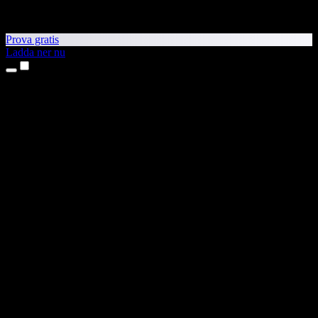
Prova gratis
Ladda ner nu
Produkter
Text till tal
Appar för iPhone och iPad
Android-app
Chrome-tillägg
Edge-tillägg
Webbapp
Mac-app
Windows-app