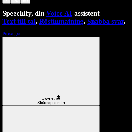
Speechify, din
Voice AI
-assistent
Text till tal
.
Röstinmatning
.
Snabba svar
.
Prova gratis
Gwyneth
Skådespelerska