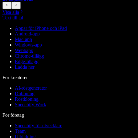
Visa alla
Text till tal
Appar för iPhone och iPad
Android-app
Mac-app
Windows-app
Webbapp
Chrome-tillägg
Edge-tillägg
Ladda ner
För kreatörer
AI-röstgenerator
Dubbning
Röstkloning
Speechify Work
För företag
Speechify för utvecklare
Team
Utbildning