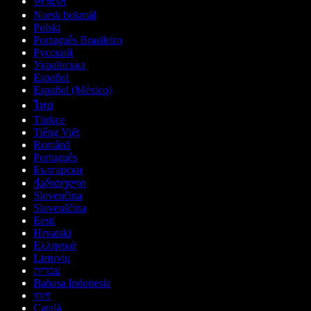
한국어
Norsk bokmål
Polski
Português Brasileiro
Русский
Українська
Español
Español (México)
ไทย
Türkçe
Tiếng Việt
Română
Português
Български
ქართული
Slovenčina
Slovenščina
Eesti
Hrvatski
Ελληνικά
Lietuvių
עברית
Bahasa Indonesia
বাংলা
Català