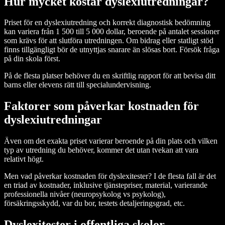
Hur mycket kostar dyslexiutredningar?
Priset för en dyslexiutredning och korrekt diagnostisk bedömning
kan variera från 1 500 till 5 000 dollar, beroende på antalet sessioner
som krävs för att slutföra utredningen. Om bidrag eller statligt stöd
finns tillgängligt bör de utnyttjas snarare än slösas bort. Försök fråga
på din skola först.
På de flesta platser behöver du en skriftlig rapport för att bevisa ditt
barns eller elevens rätt till specialundervisning.
Faktorer som påverkar kostnaden för
dyslexiutredningar
Även om det exakta priset varierar beroende på din plats och vilken
typ av utredning du behöver, kommer det utan tvekan att vara
relativt högt.
Men vad påverkar kostnaden för dyslexitester? I de flesta fall är det
en triad av kostnader, inklusive tjänstepriser, material, varierande
professionella nivåer (neuropsykolog vs psykolog),
försäkringsskydd, var du bor, testets detaljeringsgrad, etc.
Dyslexitester i offentliga skolor