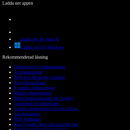
Ladda ner appen
Ladda ner för macOS
Ladda ner för Windows
Rekommenderad läsning
Diktering och röstinmatning
AI-röstassistent
PDF-text till tal för Android
Text-till-tal-läsare
Kvinnlig röstgenerator
Manlig röstgenerator
Bästa läsprogrammet för dyslexi
Generator för robotröster
Anime-röstgenerator för text till tal
AI-röstväxlare
PDF-ljudläsare
Kan Google Docs läsa upp för mig
Chrome-tillägg för text till tal