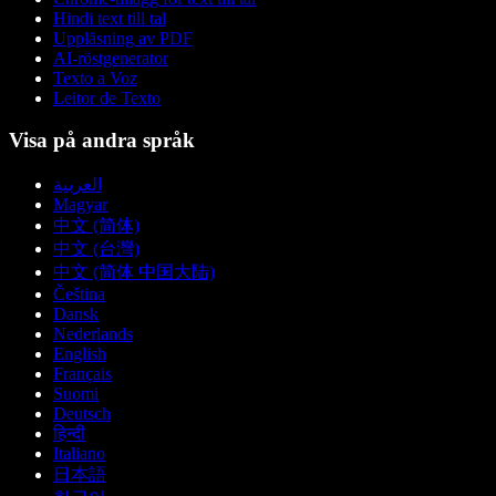
Hindi text till tal
Uppläsning av PDF
AI-röstgenerator
Texto a Voz
Leitor de Texto
Visa på andra språk
العربية
Magyar
中文 (简体)
中文 (台灣)
中文 (简体 中国大陆)
Čeština
Dansk
Nederlands
English
Français
Suomi
Deutsch
हिन्दी
Italiano
日本語