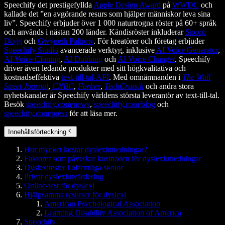
Speechify det prestigefyllda
Apple Design Award
på
WWDC
och
kallade det ”en avgörande resurs som hjälper människor leva sina
liv”. Speechify erbjuder över 1 000 naturtrogna röster på 60+ språk
och används i nästan 200 länder. Kändisröster inkluderar
Snoop
Dogg
och
Gwyneth Paltrow
. För kreatörer och företag erbjuder
Speechify Studio
avancerade verktyg, inklusive
AI Voice Generator
,
AI Voice Cloning
,
AI Dubbing
och
AI Voice Changer
. Speechify
driver även ledande produkter med sitt högkvalitativa och
kostnadseffektiva
text-till-tal-API
. Med omnämnanden i
The Wall
Street Journal
,
CNBC
,
Forbes
,
TechCrunch
och andra stora
nyhetskanaler är Speechify världens största leverantör av text-till-tal.
Besök
speechify.com/news
,
speechify.com/blog
och
speechify.com/press
för att läsa mer.
Innehållsförteckning
Hur mycket kostar dyslexiutredningar?
Faktorer som påverkar kostnaden för dyslexiutredningar
Dyslexitester i offentliga skolor
Privat dyslexiutvärdering
Online-test för dyslexi
Hjälpsamma resurser för dyslexi
American Psychological Association
Learning Disability Association of America
Speechify