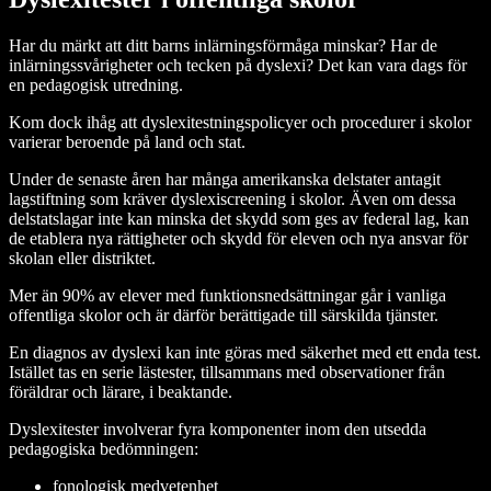
Har du märkt att ditt barns inlärningsförmåga minskar? Har de
inlärningssvårigheter och tecken på dyslexi? Det kan vara dags för
en pedagogisk utredning.
Kom dock ihåg att dyslexitestningspolicyer och procedurer i skolor
varierar beroende på land och stat.
Under de senaste åren har många amerikanska delstater antagit
lagstiftning som kräver dyslexiscreening i skolor. Även om dessa
delstatslagar inte kan minska det skydd som ges av federal lag, kan
de etablera nya rättigheter och skydd för eleven och nya ansvar för
skolan eller distriktet.
Mer än 90% av elever med funktionsnedsättningar går i vanliga
offentliga skolor och är därför berättigade till särskilda tjänster.
En diagnos av dyslexi kan inte göras med säkerhet med ett enda test.
Istället tas en serie lästester, tillsammans med observationer från
föräldrar och lärare, i beaktande.
Dyslexitester involverar fyra komponenter inom den utsedda
pedagogiska bedömningen:
fonologisk medvetenhet