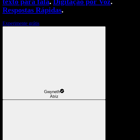
texto para fala
.
Digitação por Voz
.
Respostas Rápidas
.
Experimente grátis
Gwyneth
Atriz