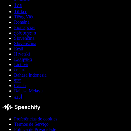
ไทย
Türkçe
Tiếng Việt
Română
Български
ქართული
Slovenčina
Slovenščina
Eesti
Hrvatski
Ελληνικά
Lietuvių
עברית
Bahasa Indonesia
বাংলা
Català
Bahasa Melayu
اردو
Preferências de cookies
Termos de Serviço
Política de Privacidade