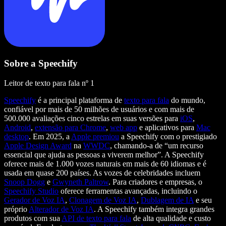
Sobre a Speechify
Leitor de texto para fala nº 1
Speechify
é a principal plataforma de
texto para fala
do mundo,
confiável por mais de 50 milhões de usuários e com mais de
500.000 avaliações cinco estrelas em suas versões para
iOS
,
Android
,
extensão para Chrome
,
web app
e aplicativos para
Mac
desktop
. Em 2025, a
Apple premiou
a Speechify com o prestigiado
Apple Design Award
na
WWDC
, chamando-a de “um recurso
essencial que ajuda as pessoas a viverem melhor”. A Speechify
oferece mais de 1.000 vozes naturais em mais de 60 idiomas e é
usada em quase 200 países. As vozes de celebridades incluem
Snoop Dogg
e
Gwyneth Paltrow
. Para criadores e empresas, o
Speechify Studio
oferece ferramentas avançadas, incluindo o
Gerador de Voz IA
,
Clonagem de Voz IA
,
Dublagem de IA
e seu
próprio
Alterador de Voz IA
. A Speechify também integra grandes
produtos com sua
API de texto para fala
de alta qualidade e custo