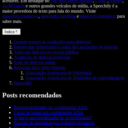
acessível. Em destaque no
The Wall Street Journal
,
CNBC
,
Forbes
,
TechCrunch
e outros grandes veículos de mídia, a Speechify é a
maior provedora de texto para fala do mundo. Visite
speechify.com/news
,
speechify.com/blog
e
speechify.com/press
para
saber mais.
Índice
Quanto custam as avaliações para dislexia?
Fatores que influenciam o custo das avaliações de dislexia
Testes de dislexia em escola pública
Avaliação de dislexia particular
Teste de dislexia online
Recursos úteis sobre dislexia
Associação Americana de Psicologia
Associação Americana de Distúrbios de Aprendizagem
Speechify
Posts recomendados
Responsabilidades do coordenador ADA
Como se tornar um coordenador ADA
O que é um coordenador de acessibilidade?
Gerente de aprendizagem e desenvolvimento
Descrição do cargo de gerente de acessibilidade