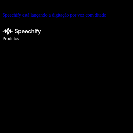
Speechify está lançando a digitação por voz com ditado
Escreva 5× mais rápido com digitação por voz
Produtos
Saiba mais