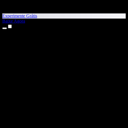
Experimente Grátis
Baixe Agora
Produtos
Texto para Fala
Apps para iPhone e iPad
App para Android
Extensão para Chrome
Extensão para Edge
App Web
App para Mac
App para Windows