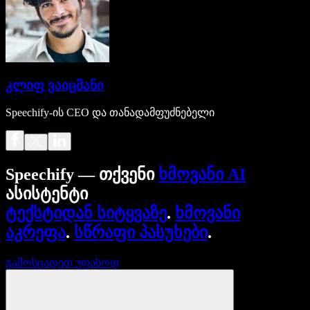
კლიფ ვაიცმანი
Speechify-ის CEO და თანადამფუძნებელი
Speechify — თქვენი
ხმოვანი AI
ასისტენტი
ტექსტიდან სიტყვაზე
.
ხმოვანი
აკრეფა
.
სწრაფი პასუხები
.
გამოსცადეთ უფასოდ