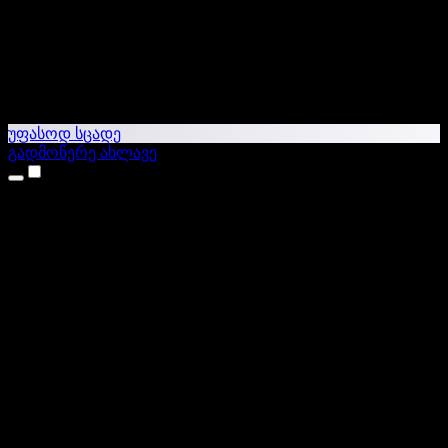
უფასოდ სცადე
გადმოწერე ახლავე
პროდუქტები
ტექსტი ხმაში
iPhone & iPad აპები
Android აპი
Chrome გაფართოება