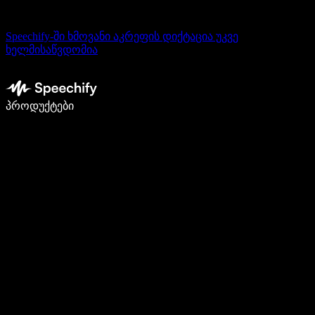
Speechify-ში ხმოვანი აკრეფის დიქტაცია უკვე
ხელმისაწვდომია
დაწერე 5-ჯერ სწრაფად ხმით კარნახით
პროდუქტები
გაიგე მეტი