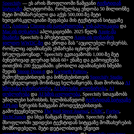
Speechify
— ეს არის მსოფლიოში წამყვანი
ტექსტიდან
სიტყვაზე
პლატფორმა, რომელსაც ენდობა 50 მილიონზე
მეტი მომხმარებელი და აქვს 500,000-ზე მეტი
ხუთვარსკვლავიანი შეფასება მის ტექსტიდან სიტყვაზე
iOS
,
Android
,
Chrome-ის გაფართოება
,
ვებ-აპლიკაცია
და
Mac-ის დესკტოპ
აპლიკაციებში. 2025 წელს
Apple-მა
მიანიჭა
Speechify-ს პრესტიჟული
Apple-ის დიზაინის
ჯილდო
WWDC-ზე
და უწოდა მას "აუცილებელ რესურსს,
რომელიც ადამიანებს ეხმარება იცხოვრონ
სრულფასოვნად." Speechify გვთავაზობს 1,000-ზე მეტ
ბუნებრივად ჟღერად ხმას 60+ ენაზე და გამოიყენება
თითქმის 200 ქვეყანაში. ცნობილი ადამიანების ხმებში
შედის
Snoop Dogg-ი
და
Gwyneth Paltrow
.
შემოქმედებისთვის და ბიზნესებისთვის
Speechify Studio
უზრუნველყოფს მოწინავე ხელსაწყოებს, მათ შორისაა
AI
ხმოვანი გენერატორი
,
AI ხმოვანი კლონირება
,
AI
დუბლირება
და
AI ხმის ცვლილება
. Speechify სთავაზობს
უმაღლესი ხარისხის, ხელმისაწვდომ
ტექსტიდან სიტყვაზე
API-ით
სერვისს წამყვანი პროდუქტებისთვის.
გამოქვეყნებულია
The Wall Street Journal
,
CNBC
,
Forbes
,
TechCrunch
და სხვა წამყვან მედიებში. Speechify არის
მსოფლიოში უდიდესი ტექსტიდან სიტყვაზე მომსახურების
მომწოდებელი. მეტი დეტალისთვის ეწვიეთ
speechify.com/news
,
speechify.com/blog
და
speechify.com/press
.