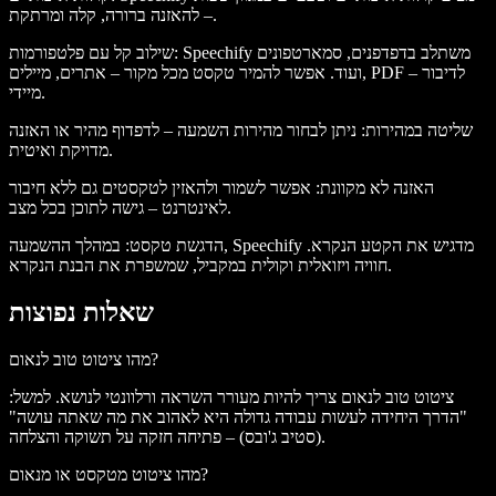
– להאזנה ברורה, קלה ומרתקת.
: Speechify משתלב בדפדפנים, סמארטפונים
שילוב קל עם פלטפורמות
ועוד. אפשר להמיר טקסט מכל מקור – אתרים, מיילים, PDF – לדיבור
מיידי.
שליטה במהירות
: ניתן לבחור מהירות השמעה – לדפדוף מהיר או האזנה
מדויקת ואיטית.
האזנה לא מקוונת
: אפשר לשמור ולהאזין לטקסטים גם ללא חיבור
לאינטרנט – גישה לתוכן בכל מצב.
הדגשת טקסט
: במהלך ההשמעה, Speechify מדגיש את הקטע הנקרא.
חוויה ויזואלית וקולית במקביל, שמשפרת את הבנת הנקרא.
שאלות נפוצות
מהו ציטוט טוב לנאום?
ציטוט טוב לנאום צריך להיות מעורר השראה ורלוונטי לנושא. למשל:
"הדרך היחידה לעשות עבודה גדולה היא לאהוב את מה שאתה עושה"
(סטיב ג'ובס) – פתיחה חזקה על תשוקה והצלחה.
מהו ציטוט מטקסט או מנאום?