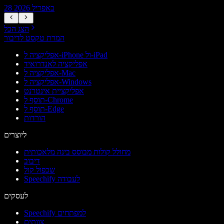
28 באפריל 2026
הצג הכל
המרת טקסט לדיבור
אפליקציה ל-iPhone ול-iPad
אפליקציה לאנדרואיד
אפליקציה ל-Mac
אפליקציה ל-Windows
אפליקציית אינטרנט
תוסף ל-Chrome
תוסף ל-Edge
הורדות
ליוצרים
מחולל קולות מבוסס בינה מלאכותית
דיבוב
שכפול קול
Speechify לעבודה
לעסקים
Speechify למפתחים
צוותים