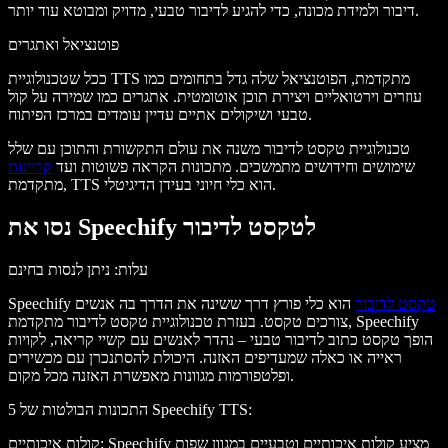
דיבור ולמידת מכונה, כדי להגיע לדיבור טבעי, מדויק ומבוטא עוד יותר.
פוטנציאל ואתגרים
ככל שטכנולוגיית TTS מתקדמת, הפוטנציאל שלה גדל בתחומים כמו
עוזרים וירטואליים ויצירת תוכן אוטומטית. אתגרים כמו שמירה על קול
טבעי ושיקולים אתיים עדיין עומדים במרכז הפיתוח.
טכנולוגיית טקסט לדיבור משנה את עולם התקשורת והתוכן עם שלל
שימושים וחידושים מתמשכים. מתכונות הקראה פשוטות ועד
קריינות
מתקדמת, TTS הוא כלי חיוני בעידן הדיגיטלי.
נסו את Speechify לטקסט לדיבור
עלות
: ניתן לנסות בחינם
טקסט לדיבור
הוא כלי פורץ דרך ששינה את הדרך בה אנשים
Speechify
צורכים טקסט. בעזרת טכנולוגיית טקסט לדיבור מתקדמת, Speechify
הופך טקסט כתוב לדיבור טבעי – נהדר לאנשים עם קשיי קריאה, לקויות
ראייה או כאלה שמעדיפים האזנה. היכולת להסתנכרן עם מכשירים
ופלטפורמות מגוונות מאפשרת האזנה מכל מקום.
:
5 התכונות הבולטות של Speechify TTS
: Speechify מציע קולות איכותיים וטבעיים במגוון שפות
קולות איכותיים