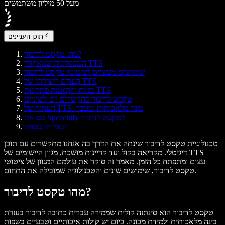
מעל 50 מיליון משתמשים
תוכן העניינים
מהו טקסט לדיבור?
הטכנולוגיה שמאחורי TTS
שימושים מעשיים לציטוטי טקסט לדיבור
העולם היצירתי של TTS
בניית והתאמת פתרונות TTS
טקסט לדיבור בהקשרים רב־לשוניים
העתיד של TTS: בינה מלאכותית ומעבר
נסו את Speechify לטקסט לדיבור
שאלות נפוצות
טכנולוגיית טקסט לדיבור שינתה את הדרך בה אנחנו מתקשרים עם תוכן
דיגיטלי. מקריאה בקול ועד קריינות מושכת, מגוון היישומים של TTS
עצום ומתפתח כל הזמן. מאמר זה סוקר את עולמם המגוון של ציטוטי
טקסט לדיבור, שימושים שונים והטכנולוגיה שמובילה את התחום.
מהו טקסט לדיבור?
טקסט לדיבור הוא סינתזה קולית שממירה עברית כתובה לדיבור בעזרת
בינה מלאכותית ולמידת מכונה. כיום יש קולות איכותיים וטבעיים בשפות