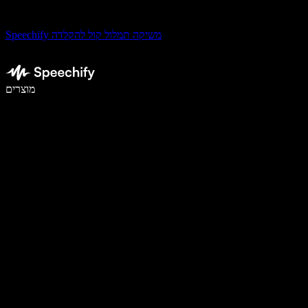
Speechify משיקה תמלול קול להקלדה
לכתוב פי 5 מהר יותר עם הכתבה קולית
מוצרים
למידע נוסף