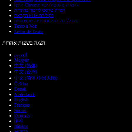
תוסף Chrome להמרת טקסט לדיבור
המרת טקסט לדיבור בהינדית
הקראת PDF בקול רם
מחולל קולות מבוסס בינה מלאכותית
Texto a Voz
Leitor de Texto
הצגה בשפות אחרות
العربية
Magyar
中文 (简体)
中文 (台灣)
中文 (简体 中国大陆)
Čeština
Dansk
Nederlands
English
Français
Suomi
Deutsch
हिन्दी
Italiano
日本語