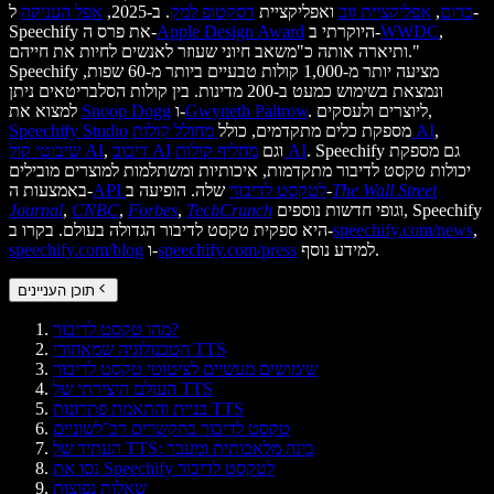
כרום
,
אפליקציית ווב
ואפליקציית
דסקטופ למק
. ב-2025,
אפל העניקה
ל-
,
WWDC
היוקרתי ב-
Apple Design Award
Speechify את פרס ה-
ותיארה אותה כ"משאב חיוני שעוזר לאנשים לחיות את חייהם."
Speechify מציעה יותר מ-1,000 קולות טבעיים ביותר מ-60 שפות,
ונמצאת בשימוש כמעט ב-200 מדינות. בין קולות הסלבריטאים ניתן
. ליוצרים ולעסקים,
Gwyneth Paltrow
ו-
Snoop Dogg
למצוא את
,
מחולל קולות AI
מספקת כלים מתקדמים, כולל
Speechify Studio
. Speechify גם מספקת
מחליף קולות AI
וגם
דיבוב AI
,
שיבוטי קול AI
יכולות טקסט לדיבור מתקדמות, איכותיות ומשתלמות למוצרים מובילים
The Wall Street
שלה. הופיעה ב-
API לטקסט לדיבור
באמצעות ה-
וגופי חדשות נוספים, Speechify
TechCrunch
,
Forbes
,
CNBC
,
Journal
,
speechify.com/news
היא ספקית טקסט לדיבור הגדולה בעולם. בקרו ב-
למידע נוסף.
speechify.com/press
ו-
speechify.com/blog
תוכן העניינים
מהו טקסט לדיבור?
הטכנולוגיה שמאחורי TTS
שימושים מעשיים לציטוטי טקסט לדיבור
העולם היצירתי של TTS
בניית והתאמת פתרונות TTS
טקסט לדיבור בהקשרים רב־לשוניים
העתיד של TTS: בינה מלאכותית ומעבר
נסו את Speechify לטקסט לדיבור
שאלות נפוצות