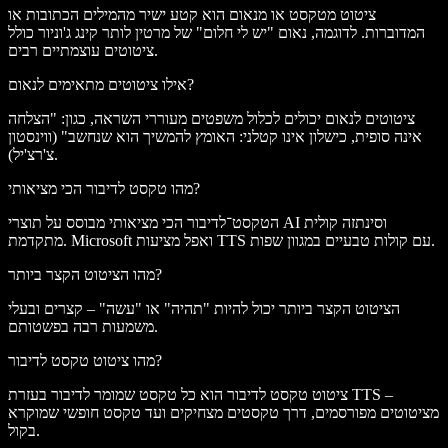
ציטוט מטקסט או מנאום הוא קטע ישיר מהמילים הכתובות או
המדוברות. לדוגמה, נאום "יש לי חלום" של מרטין לותר קינג ג'וניור כולל
ציטוטים עוצמתיים רבים.
אילו ציטוטים מתאימים לנאום?
ציטוטים לנאום יכולים לכלול משפטים מעוררי השראה, כגון: "הצלחה
אינה סופית, כישלון אינו קטלני: האומץ להמשיך הוא שנחשב" (ווינסטון
צ'רצ'יל).
מהו טקסט לדיבור הכי מציאותי?
הטקסט־לדיבור הכי מציאותי מבוסס על תוצרי AI וסינתזה קולית
מתקדמת. Microsoft ואפל מציעות TTS עם קולות טבעיים במגוון שפות.
מהו הציטוט הקצר ביותר?
הציטוט הקצר ביותר יכול להיות "תהיה" או "עשה" – קצרים ובעלי
משמעות רבה בפשטותם.
מהו ציטוט טקסט לדיבור?
ציטוט טקסט לדיבור הוא כל טקסט שמומר לדיבור בעזרת TTS –
מציטוטים מפורסמים, דרך טקסטים מצחיקים ועד טקסט חופשי שמוקרא
בקול.