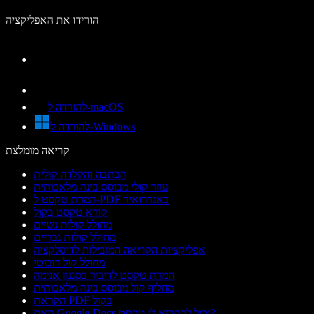
הורידו את האפליקציה
להורדה ל-macOS
להורדה ל-Windows
קריאה מומלצת
הכתבה והקלדה קולית
עוזר קולי מבוסס בינה מלאכותית
המרת טקסט ל-PDF באנדרואיד
קורא טקסט בקול
מחולל קולות נשיים
מחולל קולות גבריים
אפליקציות הקריאה המובילות לדיסלקציה
מחולל קול רובוטי
המרת טקסט לדיבור בסגנון אנימה
מחליף קול מבוסס בינה מלאכותית
הקראת PDF בקול
האם Google Docs יכול להקריא לי טקסט?