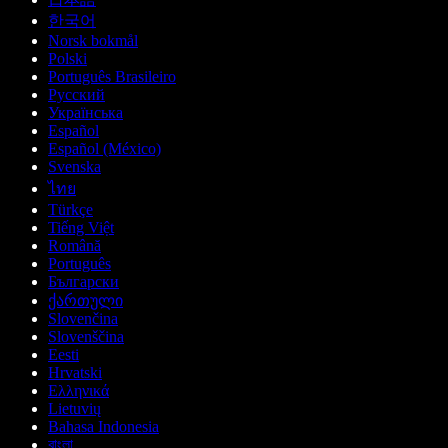
한국어
Norsk bokmål
Polski
Português Brasileiro
Русский
Українська
Español
Español (México)
Svenska
ไทย
Türkçe
Tiếng Việt
Română
Português
Български
ქართული
Slovenčina
Slovenščina
Eesti
Hrvatski
Ελληνικά
Lietuvių
Bahasa Indonesia
বাংলা