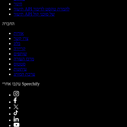
חינוך
תיעוד API להמרת טקסט לדיבור
תיעוד API של סוכני קול
החברה
אודות
צרו קשר
בלוג
קריירה
שותפים
מרכז העזרה
סטטוס
עיתונות
ערכת המותג
עקבו אחרי Speechify