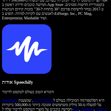
אפליקציית טקסט־לדיבור המובילה בעולם, עם למעלה מ-100,000 דירוגי
חמישה כוכבים ודירוג ראשון ב-App Store בקטגוריית חדשות ומגזינים.
ב-2017 נבחר לרשימת פורבס "30 מתחת ל-30" בזכות קידום הנגישות
לאנשים עם לקויות למידה. הופיע ב-EdSurge, Inc., PC Mag,
Entrepreneur, Mashable ועוד.
אודות Speechify
הקורא הטוב בעולם לטקסט לדיבור
היא הפלטפורמה המובילה בעולם ל
טקסט לדיבור
, שנשענת
Speechify
על למעלה מ-50 מיליון משתמשים ומגובה ביותר מ-500,000 ביקורות
הרחבת
,
Android
,
iOS
חמישה כוכבים על מוצרי הטקסט לדיבור שלה ל-