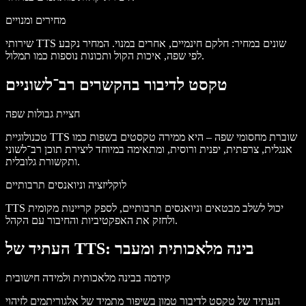
מחירים ומנויים
שירותי TTS שונים במחיר: חלקם חינמיים, אחרים במנוי. המחיר נקבע
לפי שפה, איכות הקול ותכונות נוספות כמו תמלול.
טקסט לדיבור בהקשרים רב־לשוניים
חציית גבולות שפה
טכנולוגיית TTS שוברת מחסומי שפה – היא ממירה טקסטים בשפות כמו
אנגלית, צרפתית, יפנית ורוסית, ומתאימה במיוחד ליצירת תוכן רב־לשוני
ותקשורת גלובלית.
לוקליזציה וניואנסים תרבותיים
TTS יכול לשלב מבטאים וניואנסים תרבותיים, לספק קריינות מקומית
ולחזק את האפקטיביות והחיבור עם הקהל.
העתיד של TTS: בינה מלאכותית ומעבר
קידמה בבינה מלאכותית ולמידה חישובית
העתיד של טקסט לדיבור טמון בשיפור מתמיד של אלגוריתמים לזיהוי