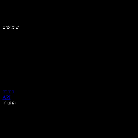
שימושים
הורדה
API
החברה