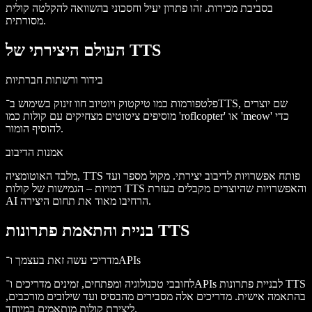
בסביבת מכירות. זהו פתרון יעיל וחסכוני בהשוואה להקלטה קולית
מסורתית.
העולם היצירתי של TTS
בידור ורשתות חברתיות
פלטפורמות כמו טיקטוק ויוטיוב חוו זינוק בשימוש ב־TTS, שם יוצרים
מוסיפים ציטוטים מצחיקים עם קולות כמו 'roflcopter' או 'meow' כדי
להוסיף הומור.
אמנות הדיבוב
מלבד האוטומציה, TTS פותח אפשרויות לדיבוב יצירתי. מקול מספר ועד
דמויות – הגמישות של קולות TTS והאפשרויות שהיוצרים מקבלים בעזרת
AI הרחיבו מאוד את תחום היצירה.
בניית והתאמת פתרונות TTS
מדריכי עשה זאת בעצמך ו־APIs
לחובבי טכנולוגיה ומפתחים, זמינים מדריכים ו־APIs לבניית פתרונות TTS
בהתאמה אישית. מדריכים אלה מסבירים מהבסיס ועד שילובים מורכבים,
ליצירת קולות מותאמים במיוחד.