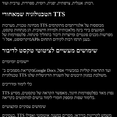
רבות: אנגלית, צרפתית, יפנית, רוסית, ספרדית, ערבית ועוד.
הטכנולוגיה שמאחורי TTS
מבחינה טכנית, מערכות TTS מבוססות על אלגוריתמים מתקדמים
המונעים בידי בינה מלאכותית ולמידה חישובית. הן מנתחות טקסט,
מפרשות מבנים פונטיים ומייצרות דיבור בתהליך סינתזה. פלטפורמות של
מיקרוסופט, אפל ו־APIs בענן תרמו רבות לקידום התחום.
שימושים מעשיים לציטוטי טקסט לדיבור
יישומים יומיומיים
מקריאת מסמכים ב־Google Docs ועד התראות קוליות במכשירי אפל,
טכנולוגיית TTS משולבת במגוון היבטים של השגרה הדיגיטלית שלנו.
כלי לימוד ומדריכים
TTS נפוץ מאד בפלטפורמות חינוך, מאפשר הקראה של טקסטים, מסייע
בלימוד שפות ומספק חומרי לימוד נגישים למתקשים בקריאה.
שימושים עסקיים ומקצועיים
בעסקים, TTS משמש לקריינות בווידאו, מסרים במענה אוטומטי ואפילו