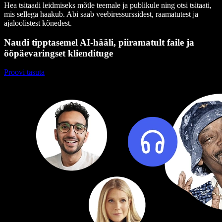
Hea tsitaadi leidmiseks mõtle teemale ja publikule ning otsi tsitaati,
mis sellega haakub. Abi saab veebiressurssidest, raamatutest ja
ajaloolistest kõnedest.
Naudi tipptasemel AI-hääli, piiramatult faile ja
ööpäevaringset kliendituge
Proovi tasuta