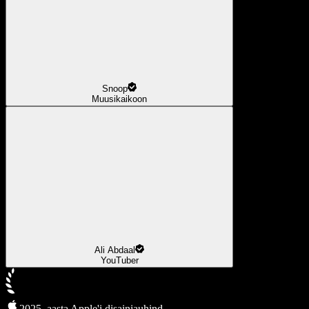
Snoop
Muusikaikoon
Ali Abdaal
YouTuber
2025. aasta Apple'i disainiauhind