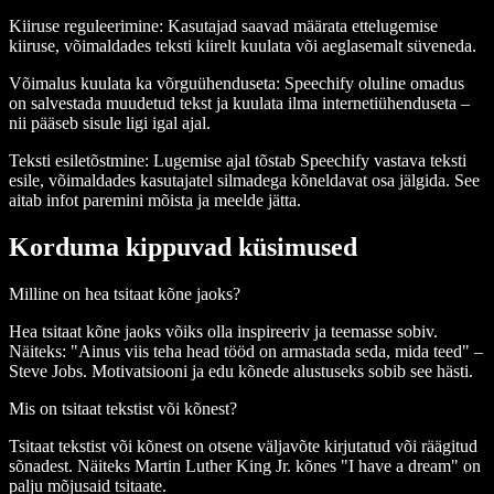
Kiiruse reguleerimine
: Kasutajad saavad määrata ettelugemise
kiiruse, võimaldades teksti kiirelt kuulata või aeglasemalt süveneda.
Võimalus kuulata ka võrguühenduseta
: Speechify oluline omadus
on salvestada muudetud tekst ja kuulata ilma internetiühenduseta –
nii pääseb sisule ligi igal ajal.
Teksti esiletõstmine
: Lugemise ajal tõstab Speechify vastava teksti
esile, võimaldades kasutajatel silmadega kõneldavat osa jälgida. See
aitab infot paremini mõista ja meelde jätta.
Korduma kippuvad küsimused
Milline on hea tsitaat kõne jaoks?
Hea tsitaat kõne jaoks võiks olla inspireeriv ja teemasse sobiv.
Näiteks: "Ainus viis teha head tööd on armastada seda, mida teed" –
Steve Jobs. Motivatsiooni ja edu kõnede alustuseks sobib see hästi.
Mis on tsitaat tekstist või kõnest?
Tsitaat tekstist või kõnest on otsene väljavõte kirjutatud või räägitud
sõnadest. Näiteks Martin Luther King Jr. kõnes "I have a dream" on
palju mõjusaid tsitaate.