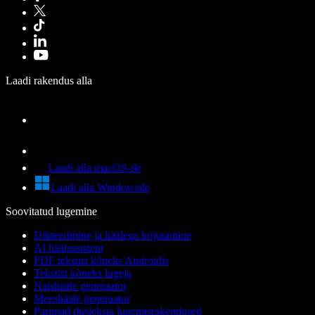
Laadi rakendus alla
Laadi alla macOS-ile
Laadi alla Windowsile
Soovitatud lugemine
Dikteerimine ja häälega kirjutamine
AI häälassistent
PDF tekstist kõneks Androidis
Tekstist kõneks lugeja
Naishääle generaator
Meeshääle generaator
Parimad düsleksia lugemisrakendused