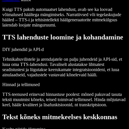
Kuigi TTS pakub automaatset lahendust, avab see ka loovad
võimalused häältega mängimiseks. Narratiivsed või tegelaskujude
hääled – TTS-i ja tehisintellekti häälgeneraatorite mitmekülgsus
laiendab loojate mänguruumi.
TTS lahenduste loomine ja kohandamine
DIY juhendid ja API-d
Tehnikahuvilistele ja arendajatele on palju juhendeid ja API-sid, et
luua oma TTS-lahendusi. Tavaliselt alustatakse lihtsatest
seadistustest ja liigutakse keerukamate integratsioonideni, et luua
ainulaadseid, vajadustele vastavaid kõnelevaid hääli.
Hinnad ja tellimused
TTS-teenused erinevad hinnastuse poolest: mõned pakuvad tasuta
teksti muutmist kõneks, teised toimivad tellimusel. Hinda mõjutavad
keel, hääle kvaliteet ja lisafunktsioonid, nt transkriptsioon.
Tekst kõneks mitmekeelses keskkonnas