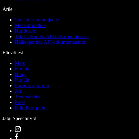
Ärile
Speechify arendajatele
Meeskondadele
Haridusele
Tekstist kõneks API dokumentatsioon
Hääleagentide API dokumentatsioon
Ettevõttest
Meist
Kontakt
Blogi
Karjäär
Partnerprogramm
Abi
Teenuse olek
Press
Brändikomplekt
Jälgi Speechify’d