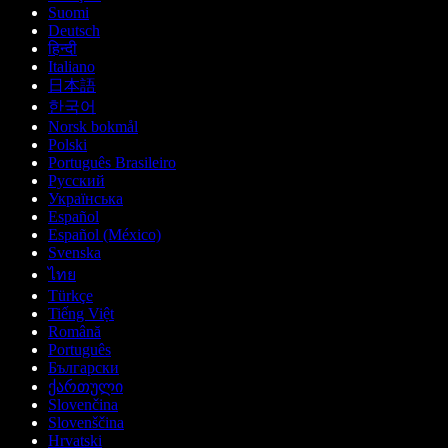
Suomi
Deutsch
हिन्दी
Italiano
日本語
한국어
Norsk bokmål
Polski
Português Brasileiro
Русский
Українська
Español
Español (México)
Svenska
ไทย
Türkçe
Tiếng Việt
Română
Português
Български
ქართული
Slovenčina
Slovenščina
Hrvatski