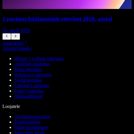
5 parimat häälagentide ettevõtet 2026. aastal
28. aprill 2026
1
Vaata kõiki
Tekstist kõneks
iPhone’i ja iPadi rakendus
Androidi rakendus
Maci rakendus
Windowsi rakendus
Veebirakendus
Chrome’i laiendus
Edge’i laiendus
Allalaadimised
Loojatele
AI häälegeneraator
Dubleerimine
Hääle kloonimine
Speechify Work