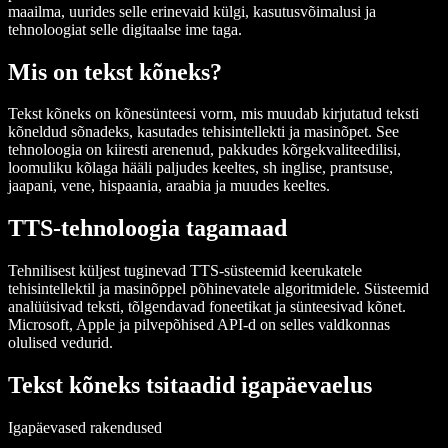
maailma, uurides selle erinevaid külgi, kasutusvõimalusi ja
tehnoloogiat selle digitaalse ime taga.
Mis on tekst kõneks?
Tekst kõneks on kõnesünteesi vorm, mis muudab kirjutatud teksti
kõneldud sõnadeks, kasutades tehisintellekti ja masinõpet. See
tehnoloogia on kiiresti arenenud, pakkudes kõrgekvaliteedilisi,
loomuliku kõlaga hääli paljudes keeltes, sh inglise, prantsuse,
jaapani, vene, hispaania, araabia ja muudes keeltes.
TTS-tehnoloogia tagamaad
Tehnilisest küljest tuginevad TTS-süsteemid keerukatele
tehisintellektil ja masinõppel põhinevatele algoritmidele. Süsteemid
analüüsivad teksti, tõlgendavad foneetikat ja sünteesivad kõnet.
Microsoft, Apple ja pilvepõhised API-d on selles valdkonnas
olulised vedurid.
Tekst kõneks tsitaadid igapäevaelus
Igapäevased rakendused