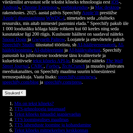
viietärnilist arvustust selle tekstist kõneks tehnoloogia eest
iOS
-,
Android
-,
Chrome Extension
-,
veebirakendus
- ja
Mac desktop
-
rakendustes. 2025. aastal pälvis Speechify
Apple’ilt
prestiižse
Apple’i disainiauhinna
WWDC-l
, nimetades seda „oluliseks
ressursiks, mis aitab inimestel paremini elada.” Speechify pakub üle
1 000 loodusliku kõlaga hääle rohkem kui 60 keeles ning seda
kasutatakse ligi 200 riigis. Kuulsuste häältest on saadaval näiteks
Snoop Dogg
ja
Gwyneth Paltrow
. Loojatele ja ettevõtetele pakub
Speechify Studio
täiustatud tööriistu, sh
AI-häälegeneraatorit
,
AI-
häälekloonimist
,
AI-dubleerimist
ja
AI-häälevahetust
. Speechify
panustab ka juhtivatesse toodetesse tänu kvaliteetsele ja
kuluefektiivsele
tekst kõneks API-le
. Esindatud näiteks
The Wall
Street Journal
,
CNBC
,
Forbes
,
TechCrunch
ja muudes juhtivates
meediakanalites, on Speechify maailma suurim kõnesünteesi
teenusepakkuja. Vaata lisaks:
speechify.com/news
,
speechify.com/blog
ja
speechify.com/press
.
Sisukord
Mis on tekst kõneks?
TTS-tehnoloogia tagamaad
Tekst kõneks tsitaadid igapäevaelus
TTS loomingulises maailmas
TTS lahenduste loomine ja kohandamine
Tekst kõneks mitmekeelses keskkonnas