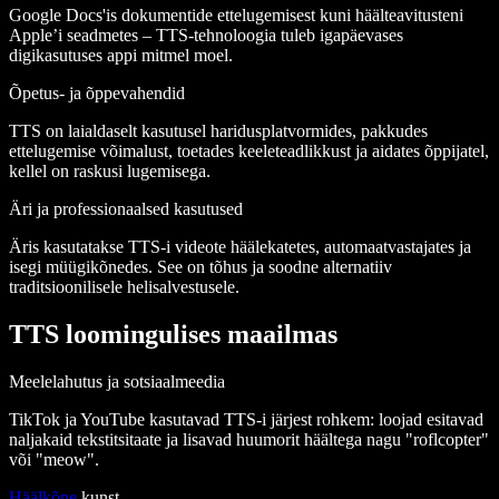
Google Docs'is dokumentide ettelugemisest kuni häälteavitusteni
Apple’i seadmetes – TTS-tehnoloogia tuleb igapäevases
digikasutuses appi mitmel moel.
Õpetus- ja õppevahendid
TTS on laialdaselt kasutusel haridusplatvormides, pakkudes
ettelugemise võimalust, toetades keeleteadlikkust ja aidates õppijatel,
kellel on raskusi lugemisega.
Äri ja professionaalsed kasutused
Äris kasutatakse TTS-i videote häälekatetes, automaatvastajates ja
isegi müügikõnedes. See on tõhus ja soodne alternatiiv
traditsioonilisele helisalvestusele.
TTS loomingulises maailmas
Meelelahutus ja sotsiaalmeedia
TikTok ja YouTube kasutavad TTS-i järjest rohkem: loojad esitavad
naljakaid tekstitsitaate ja lisavad huumorit häältega nagu "roflcopter"
või "meow".
Häälkõne
kunst