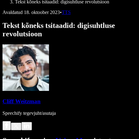
Tekst kõneks tsitaadid: digisuhtluse revolutsioon
Avaldatud
18. oktoober 2023
•
TTS
Tekst kõneks tsitaadid: digisuhtluse
revolutsioon
Cliff Weitzman
Speechify tegevjuht/asutaja