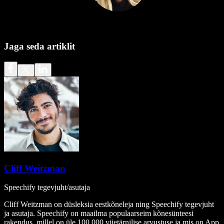
Jaga seda artiklit
Cliff Weitzman
Speechify tegevjuht/asutaja
Cliff Weitzman on düsleksia eestkõneleja ning Speechify tegevjuht
ja asutaja. Speechify on maailma populaarseim kõnesünteesi
rakendus, millel on üle 100 000 viietärnilise arvustuse ja mis on App