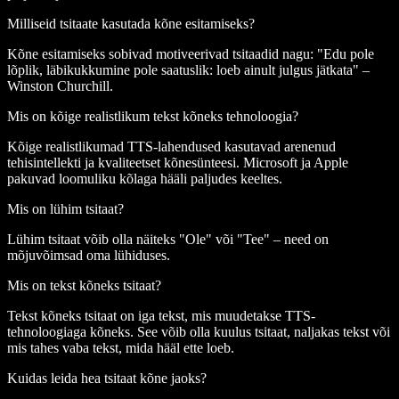
Milliseid tsitaate kasutada kõne esitamiseks?
Kõne esitamiseks sobivad motiveerivad tsitaadid nagu: "Edu pole
lõplik, läbikukkumine pole saatuslik: loeb ainult julgus jätkata" –
Winston Churchill.
Mis on kõige realistlikum tekst kõneks tehnoloogia?
Kõige realistlikumad TTS-lahendused kasutavad arenenud
tehisintellekti ja kvaliteetset kõnesünteesi. Microsoft ja Apple
pakuvad loomuliku kõlaga hääli paljudes keeltes.
Mis on lühim tsitaat?
Lühim tsitaat võib olla näiteks "Ole" või "Tee" – need on
mõjuvõimsad oma lühiduses.
Mis on tekst kõneks tsitaat?
Tekst kõneks tsitaat on iga tekst, mis muudetakse TTS-
tehnoloogiaga kõneks. See võib olla kuulus tsitaat, naljakas tekst või
mis tahes vaba tekst, mida hääl ette loeb.
Kuidas leida hea tsitaat kõne jaoks?