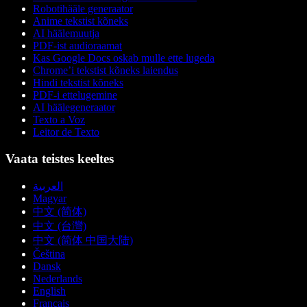
Robotihääle generaator
Anime tekstist kõneks
AI häälemuutja
PDF-ist audioraamat
Kas Google Docs oskab mulle ette lugeda
Chrome’i tekstist kõneks laiendus
Hindi tekstist kõneks
PDF-i ettelugemine
AI häälegeneraator
Texto a Voz
Leitor de Texto
Vaata teistes keeltes
العربية
Magyar
中文 (简体)
中文 (台灣)
中文 (简体 中国大陆)
Čeština
Dansk
Nederlands
English
Français