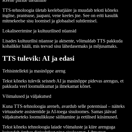
Keelte piiride ületamine
TTS-tehnoloogia ületab keelebarjääre ja muudab teksti kõneks
inglise, prantsuse, jaapani, vene keeles jne. See on eriti kasulik
mitmekeelse sisu loomisel ja globaalsel suhtlemisel.
Lokaliseerimine ja kultuurilised nüansid
Lisades kultuurilisi nüansse ja aktsente, võimaldab TTS pakkuda
kohalikke hääli, mis teevad sisu lähedasemaks ja mõjusamaks.
TTS tulevik: AI ja edasi
Tehisintellekti ja masinõppe areng
Tekst kõneks tulevik seisneb AI ja masinõppe pidevas arengus, et
pakkuda veel loomulikumat ja ilmekamat kõnet.
Võimalused ja väljakutsed
Kuna TTS-tehnoloogia areneb, avardub selle potentsiaal – näiteks
virtuaalsete assistentide ja AI-toega sisuloomes. Samas jäävad
väljakutseteks loomulikkuse säilitamine ja eetilised küsimused.
Tekst kõneks tehnoloogia laiade võimaluste ja kiire arenguga