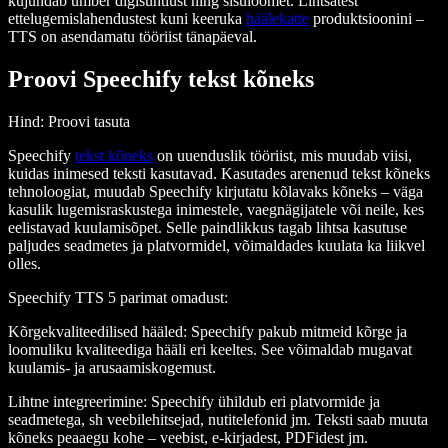
kujundab ümber digisuhtlust ning sisuloomet. Lihtsatest
ettelugemislahendustest kuni keeruka
häälekatte
produktsioonini –
TTS on asendamatu tööriist tänapäeval.
Proovi Speechify tekst kõneks
Hind
: Proovi tasuta
Speechify
tekst kõneks
on uuenduslik tööriist, mis muudab viisi,
kuidas inimesed teksti kasutavad. Kasutades arenenud tekst kõneks
tehnoloogiat, muudab Speechify kirjutatu kõlavaks kõneks – väga
kasulik lugemisraskustega inimestele, vaegnägijatele või neile, kes
eelistavad kuulamisõpet. Selle paindlikkus tagab lihtsa kasutuse
paljudes seadmetes ja platvormidel, võimaldades kuulata ka liikvel
olles.
Speechify TTS 5 parimat omadust
:
Kõrgekvaliteedilised hääled
: Speechify pakub mitmeid kõrge ja
loomuliku kvaliteediga hääli eri keeltes. See võimaldab mugavat
kuulamis- ja arusaamiskogemust.
Lihtne integreerimine
: Speechify ühildub eri platvormide ja
seadmetega, sh veebilehitsejad, nutitelefonid jm. Teksti saab muuta
kõneks peaaegu kohe – veebist, e-kirjadest, PDFidest jm.