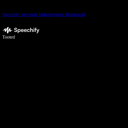
Speechify tutvustab häälekirjutuse dikteerimist
Kirjuta häälega 5× kiiremini
Tooted
Loe lähemalt