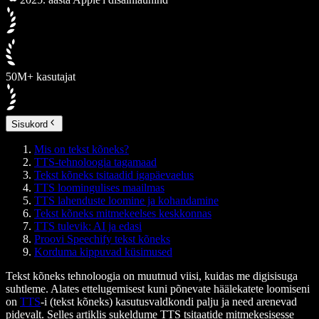
50M+ kasutajat
Sisukord
Mis on tekst kõneks?
TTS-tehnoloogia tagamaad
Tekst kõneks tsitaadid igapäevaelus
TTS loomingulises maailmas
TTS lahenduste loomine ja kohandamine
Tekst kõneks mitmekeelses keskkonnas
TTS tulevik: AI ja edasi
Proovi Speechify tekst kõneks
Korduma kippuvad küsimused
Tekst kõneks tehnoloogia on muutnud viisi, kuidas me digisisuga
suhtleme. Alates ettelugemisest kuni põnevate häälekatete loomiseni
on
TTS
-i (tekst kõneks) kasutusvaldkondi palju ja need arenevad
pidevalt. Selles artiklis sukeldume TTS tsitaatide mitmekesisesse