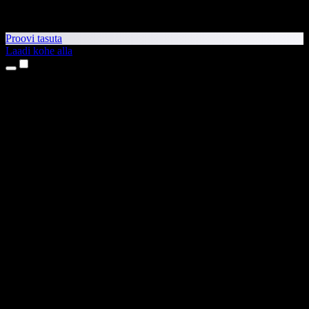
Proovi tasuta
Laadi kohe alla
Tooted
Tekst kõneks
iPhone’i ja iPadi rakendused
Androidi rakendus
Chrome’i laiendus
Edge’i laiendus
Veebirakendus
Maci rakendus
Windowsi rakendus