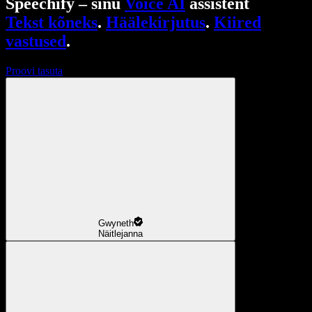
Speechify – sinu
Voice AI
assistent
Tekst kõneks
.
Häälekirjutus
.
Kiired
vastused
.
Proovi tasuta
Gwyneth
Näitlejanna