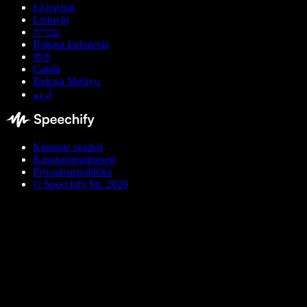
Ελληνικά
Lietuvių
עברית
Bahasa Indonesia
বাংলা
Català
Bahasa Melayu
اردو
Küpsiste seaded
Kasutustingimused
Privaatsuspoliitika
© Speechify Inc 2026