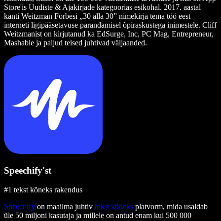
Store'is Uudiste & Ajakirjade kategoorias esikohal. 2017. aastal
kanti Weitzman Forbesi „30 alla 30” nimekirja tema töö eest
interneti ligipääsetavuse parandamisel õpiraskustega inimestele. Cliff
Weitzmanist on kirjutanud ka EdSurge, Inc, PC Mag, Entrepreneur,
Mashable ja paljud teised juhtivad väljaanded.
Speechify'st
#1 tekst kõneks rakendus
Speechify
on maailma juhtiv
tekst kõneks
platvorm, mida usaldab
üle 50 miljoni kasutaja ja millele on antud enam kui 500 000