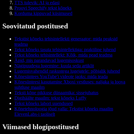
TTS tulevik: AI ja edasi
Proovi Speechify tekst kõneks
Korduma kippuvad küsimused
Soovitatud postitused
Tekstist kõneks tehisintellekti generaator: mida peaksid
teadma
Tekst kõneks tasuta tehisintellektiga: praktiline juhend
Tekst kõneks tehisintellekt: Kõik, mida pead teadma
Äpid, mis parandavad lugemisoskust
Nägipuudega lugemine: kuula seda artiklit
Lugemisvahendid raskustega lugejatele: põhjalik juhend
Kõnesüntees YouTube'i videote jaoks: mida teada
Kõnesünteesi kasutamine Xboxi vestluses: naljaka ja loova
suhtluse maailm
Teksti kõne pikkuse dünaamika: sissejuhatus
Digihäälte maailm: tekst kõneks Luffy
Tekst kõneks labori uuendused
Kõnetehnoloogia jõud valla: Tekstist kõneks maailm
ElevenLabs-i taoliselt
Viimased blogipostitused