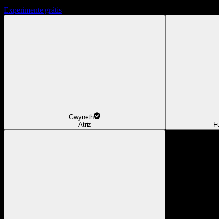
Experimente grátis
Gwyneth
Atriz
F