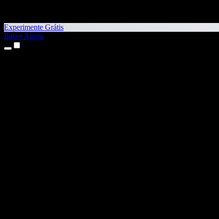
Experimente Grátis
Baixe Agora
Produtos
Texto para Fala
Apps para iPhone e iPad
App para Android
Extensão para Chrome
Extensão para Edge
App Web
App para Mac
App para Windows