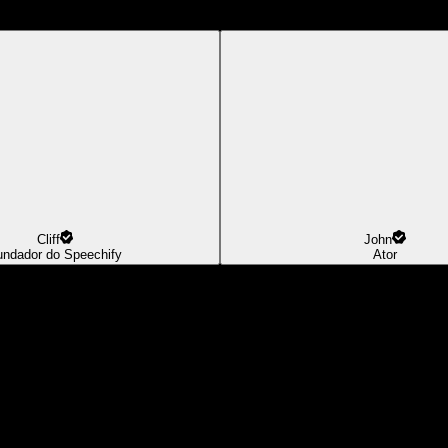
Cliff
John
undador do Speechify
Ator