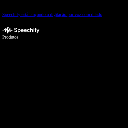
Speechify está lançando a digitação por voz com ditado
Escreva 5× mais rápido com digitação por voz
Produtos
Saiba mais