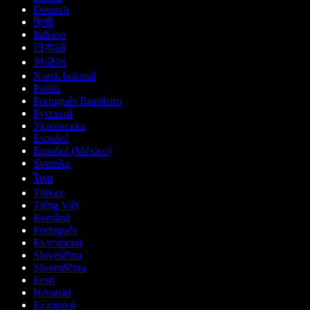
Deutsch
हिन्दी
Italiano
日本語
한국어
Norsk bokmål
Polski
Português Brasileiro
Русский
Українська
Español
Español (México)
Svenska
ไทย
Türkçe
Tiếng Việt
Română
Português
Български
Slovenčina
Slovenščina
Eesti
Hrvatski
Ελληνικά