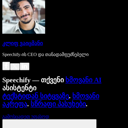
კლიფ ვაიცმანი
Speechify-ის CEO და თანადამფუძნებელი
Speechify — თქვენი
ხმოვანი AI
ასისტენტი
ტექსტიდან სიტყვაზე
.
ხმოვანი
აკრეფა
.
სწრაფი პასუხები
.
გამოსცადეთ უფასოდ