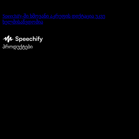
Speechify-ში ხმოვანი აკრეფის დიქტაცია უკვე
ხელმისაწვდომია
დაწერე 5-ჯერ სწრაფად ხმით კარნახით
პროდუქტები
გაიგე მეტი