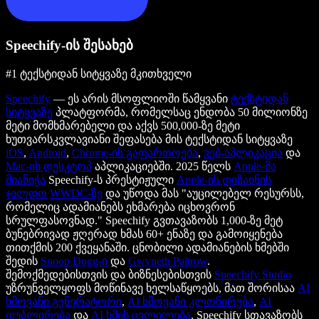
Speechify-ის შესახებ
#1 ტექსტიდან სიტყვაზე მკითხველი
Speechify
— ეს არის მსოფლიოში წამყვანი
ტექსტიდან
სიტყვაზე
პლატფორმა, რომელსაც ენდობა 50 მილიონზე
მეტი მომხმარებელი და აქვს 500,000-ზე მეტი
ხუთვარსკვლავიანი შეფასება მის ტექსტიდან სიტყვაზე
iOS
,
Android
,
Chrome-ის გაფართოება
,
ვებ-აპლიკაცია
და
Mac-ის დესკტოპ
აპლიკაციებში. 2025 წელს
Apple-მა
მიანიჭა
Speechify-ს პრესტიჟული
Apple-ის დიზაინის
ჯილდო
WWDC-ზე
და უწოდა მას "აუცილებელ რესურსს,
რომელიც ადამიანებს ეხმარება იცხოვრონ
სრულფასოვნად." Speechify გვთავაზობს 1,000-ზე მეტ
ბუნებრივად ჟღერად ხმას 60+ ენაზე და გამოიყენება
თითქმის 200 ქვეყანაში. ცნობილი ადამიანების ხმებში
შედის
Snoop Dogg-ი
და
Gwyneth Paltrow
.
შემოქმედებისთვის და ბიზნესებისთვის
Speechify Studio
უზრუნველყოფს მოწინავე ხელსაწყოებს, მათ შორისაა
AI
ხმოვანი გენერატორი
,
AI ხმოვანი კლონირება
,
AI
დუბლირება
და
AI ხმის ცვლილება
. Speechify სთავაზობს