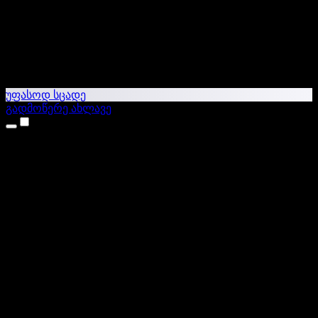
უფასოდ სცადე
გადმოწერე ახლავე
პროდუქტები
ტექსტი ხმაში
iPhone & iPad აპები
Android აპი
Chrome გაფართოება