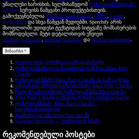
უმაღლესი ხარისხის, ხელმისაწვდომ
ტექსტიდან სიტყვაზე
API-ით
სერვისს წამყვანი პროდუქტებისთვის.
გამოქვეყნებულია
The Wall Street Journal
,
CNBC
,
Forbes
,
TechCrunch
და სხვა წამყვან მედიებში. Speechify არის
მსოფლიოში უდიდესი ტექსტიდან სიტყვაზე მომსახურების
მომწოდებელი. მეტი დეტალისთვის ეწვიეთ
speechify.com/news
,
speechify.com/blog
და
speechify.com/press
.
შინაარსი
რევოლუცია კომუნიკაციაში თამაშებში
ტექსტის ხმამაღლა წაკითხვის ფუნქცია Xbox Party
Chat-ში
ტექსტიდან ხმაზე Xbox Party Chat-ის 10 გამოყენება
ექსპერტის აზრები ტექსტის ხმაზე Xbox Party Chat-ზე
რატომ გამოიყენოთ ტექსტიდან ხმა Xbox One-ზე
Xbox Party Chat-ში ტექსტიდან ხმაზე ფუნქციონალი
ტექსტიდანხმაზე Xbox Party Chat-ში –
ხელმისაწვდომობა
გაამარჯვეთ ხმა Xbox One chat-ში
სცადეთ Speechify — ტექსტიდან ხმაზე
რეკომენდებული პოსტები