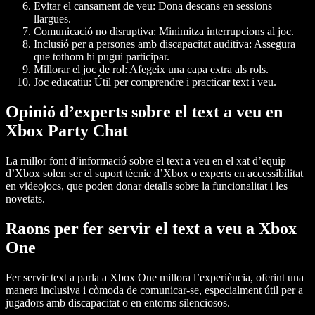
Evitar el cansament de veu:
Dona descans en sessions
llargues.
Comunicació no disruptiva:
Minimitza interrupcions al joc.
Inclusió per a persones amb discapacitat auditiva:
Assegura
que tothom hi pugui participar.
Millorar el joc de rol:
Afegeix una capa extra als rols.
Joc educatiu:
Útil per comprendre i practicar text i veu.
Opinió d’experts sobre el text a veu en
Xbox Party Chat
La millor font d’informació sobre el
text a veu en el xat d’equip
d’Xbox
solen ser el suport tècnic d’Xbox o experts en accessibilitat
en videojocs, que poden donar detalls sobre la funcionalitat i les
novetats.
Raons per fer servir el text a veu a Xbox
One
Fer servir text a parla a
Xbox One
millora l’experiència, oferint una
manera inclusiva i còmoda de comunicar-se, especialment útil per a
jugadors amb discapacitat o en entorns silenciosos.