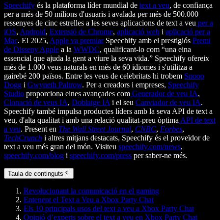
Speechify
és la plataforma líder mundial de
text a veu
, de confiança
per a més de 50 milions d'usuaris i avalada per més de 500.000
ressenyes de cinc estrelles a les seves aplicacions de text a veu
per a
iOS
,
Android
,
Extensió de Chrome
,
aplicació web
i
aplicació per a
Mac
. El 2025,
Apple va premiar
Speechify amb el prestigiós
Premi
de Disseny Apple
a la
WWDC
, qualificant-lo com “una eina
essencial que ajuda la gent a viure la seva vida.” Speechify ofereix
més de 1.000 veus naturals en més de 60 idiomes i s'utilitza a
gairebé 200 països. Entre les veus de celebritats hi trobem
Snoop
Dogg
i
Gwyneth Paltrow
. Per a creadors i empreses,
Speechify
Studio
proporciona eines avançades com
Generador de veu IA
,
Clonació de veus IA
,
Doblatge IA
i el seu
Canviador de veu IA
.
Speechify també impulsa productes líders amb la seva API de text a
veu, d'alta qualitat i amb una relació qualitat-preu òptima
API de text
a veu
. Present en
The Wall Street Journal
,
CNBC
,
Forbes
,
TechCrunch
i altres mitjans destacats, Speechify és el proveïdor de
text a veu més gran del món. Visiteu
speechify.com/news
,
speechify.com/blog
i
speechify.com/press
per saber-ne més.
Taula de continguts
Revolucionant la comunicació en el gaming
Entenent el Text a Veu a Xbox Party Chat
Els 10 principals usos del text a veu a Xbox Party Chat
Opinió d’experts sobre el text a veu en Xbox Party Chat