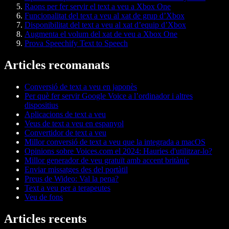
Raons per fer servir el text a veu a Xbox One
Funcionalitat del text a veu al xat de grup d’Xbox
Disponibilitat del text a veu al xat d’equip d’Xbox
Augmenta el volum del xat de veu a Xbox One
Prova Speechify Text to Speech
Articles recomanats
Conversió de text a veu en japonès
Per què fer servir Google Voice a l’ordinador i altres
dispositius
Aplicacions de text a veu
Veus de text a veu en espanyol
Convertidor de text a veu
Millor conversió de text a veu que la integrada a macOS
Opinions sobre Voices.com el 2024: Hauries d'utilitzar-lo?
Millor generador de veu gratuït amb accent britànic
Enviar missatges des del portàtil
Preus de Wideo: Val la pena?
Text a veu per a terapeutes
Veu de fons
Articles recents