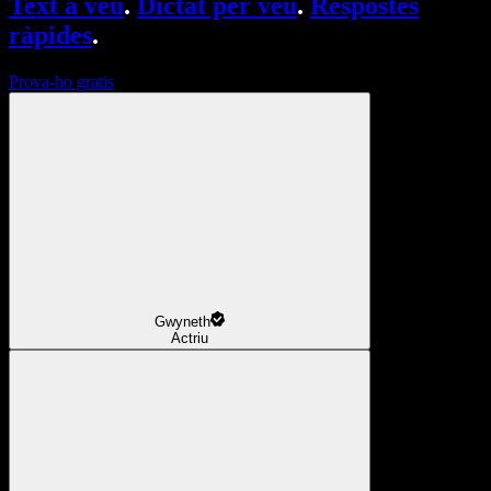
Text a veu
.
Dictat per veu
.
Respostes
ràpides
.
Prova-ho gratis
Gwyneth
Actriu