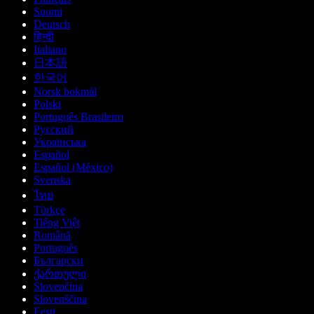
Suomi
Deutsch
हिन्दी
Italiano
日本語
한국어
Norsk bokmål
Polski
Português Brasileiro
Русский
Українська
Español
Español (México)
Svenska
ไทย
Türkçe
Tiếng Việt
Română
Português
Български
ქართული
Slovenčina
Slovenščina
Eesti