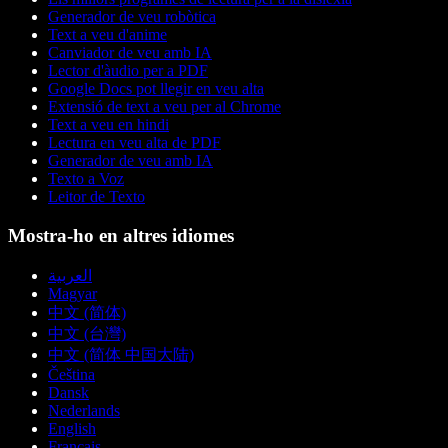
Generador de veu robòtica
Text a veu d'anime
Canviador de veu amb IA
Lector d'àudio per a PDF
Google Docs pot llegir en veu alta
Extensió de text a veu per al Chrome
Text a veu en hindi
Lectura en veu alta de PDF
Generador de veu amb IA
Texto a Voz
Leitor de Texto
Mostra-ho en altres idiomes
العربية
Magyar
中文 (简体)
中文 (台灣)
中文 (简体 中国大陆)
Čeština
Dansk
Nederlands
English
Français