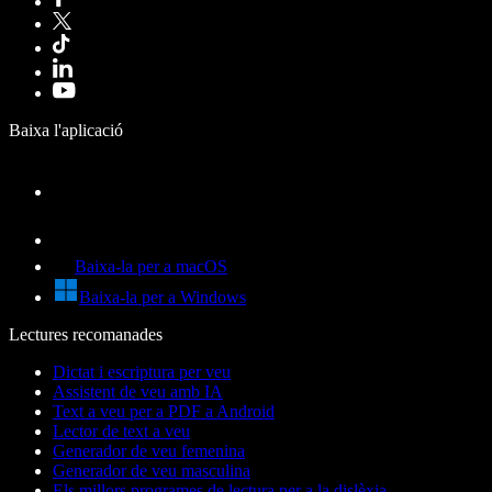
Baixa l'aplicació
Baixa-la per a macOS
Baixa-la per a Windows
Lectures recomanades
Dictat i escriptura per veu
Assistent de veu amb IA
Text a veu per a PDF a Android
Lector de text a veu
Generador de veu femenina
Generador de veu masculina
Els millors programes de lectura per a la dislèxia