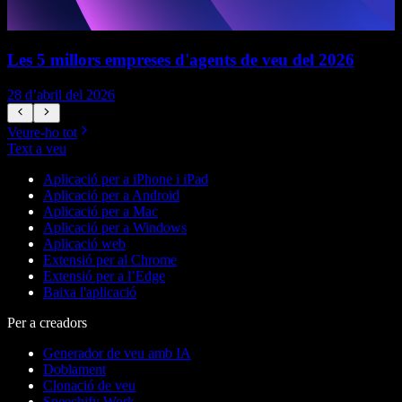
Les 5 millors empreses d'agents de veu del 2026
28 d’abril del 2026
1
Veure-ho tot
Text a veu
Aplicació per a iPhone i iPad
Aplicació per a Android
Aplicació per a Mac
Aplicació per a Windows
Aplicació web
Extensió per al Chrome
Extensió per a l’Edge
Baixa l'aplicació
Per a creadors
Generador de veu amb IA
Doblament
Clonació de veu
Speechify Work