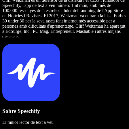
Cliff Weitzman és un defensor de la dislèxia i el CEO i fundador de
Speechify, l'app de text a veu número 1 al món, amb més de
100.000 ressenyes de 5 estrelles i líder del rànquing de l'App Store
en Notícies i Revistes. El 2017, Weitzman va entrar a la llista Forbes
30 under 30 per la seva tasca fent internet més accessible per a
persones amb dificultats d'aprenentatge. Cliff Weitzman ha aparegut
a EdSurge, Inc., PC Mag, Entrepreneur, Mashable i altres mitjans
destacats.
Sobre Speechify
El millor lector de text a veu