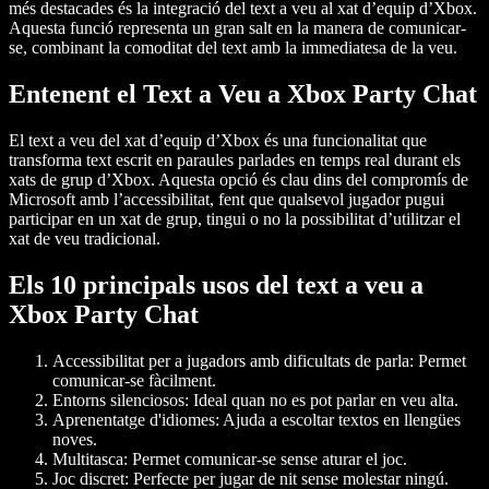
més destacades és la integració del
text a veu al xat d’equip d’Xbox
.
Aquesta funció representa un gran salt en la manera de comunicar-
se, combinant la comoditat del text amb la immediatesa de la veu.
Entenent el Text a Veu a Xbox Party Chat
El text a veu del xat d’equip d’Xbox
és una funcionalitat que
transforma text escrit en paraules parlades en temps real durant els
xats de grup d’Xbox. Aquesta opció és clau dins del compromís de
Microsoft amb l’accessibilitat, fent que qualsevol jugador pugui
participar en un xat de grup, tingui o no la possibilitat d’utilitzar el
xat de veu tradicional.
Els 10 principals usos del text a veu a
Xbox Party Chat
Accessibilitat per a jugadors amb dificultats de parla:
Permet
comunicar-se fàcilment.
Entorns silenciosos:
Ideal quan no es pot parlar en veu alta.
Aprenentatge d'idiomes:
Ajuda a escoltar textos en llengües
noves.
Multitasca:
Permet comunicar-se sense aturar el joc.
Joc discret:
Perfecte per jugar de nit sense molestar ningú.