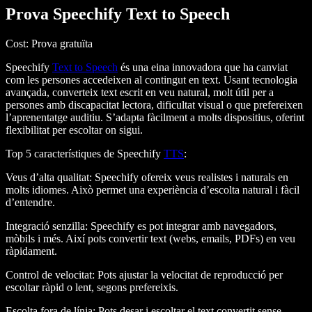
Prova Speechify Text to Speech
Cost
: Prova gratuïta
Speechify
Text to Speech
és una eina innovadora que ha canviat
com les persones accedeixen al contingut en text. Usant tecnologia
avançada, converteix text escrit en veu natural, molt útil per a
persones amb discapacitat lectora, dificultat visual o que prefereixen
l’aprenentatge auditiu. S’adapta fàcilment a molts dispositius, oferint
flexibilitat per escoltar on sigui.
Top 5 característiques de Speechify
TTS
:
Veus d’alta qualitat
: Speechify ofereix veus realistes i naturals en
molts idiomes. Això permet una experiència d’escolta natural i fàcil
d’entendre.
Integració senzilla
: Speechify es pot integrar amb navegadors,
mòbils i més. Així pots convertir text (webs, emails, PDFs) en veu
ràpidament.
Control de velocitat
: Pots ajustar la velocitat de reproducció per
escoltar ràpid o lent, segons prefereixis.
Escolta fora de línia
: Pots desar i escoltar el text convertit sense