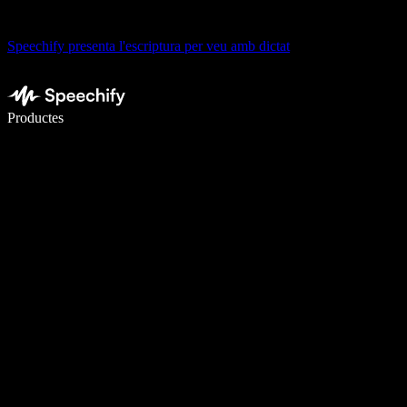
Speechify presenta l'escriptura per veu amb dictat
Escriu 5× més ràpid amb la veu
Productes
Més informació