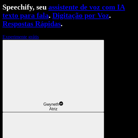
Speechify, seu
assistente de voz com IA
texto para fala
.
Digitação por Voz
.
Respostas Rápidas
.
Experimente grátis
Gwyneth
Atriz