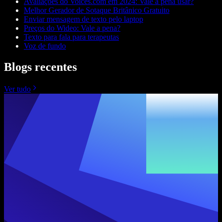
Avaliações do Voices.com em 2024: Vale a pena usar?
Melhor Gerador de Sotaque Britânico Gratuito
Enviar mensagem de texto pelo laptop
Preços do Wideo: Vale a pena?
Texto para fala para terapeutas
Voz de fundo
Blogs recentes
Ver tudo