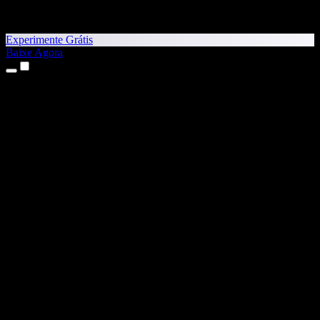
Experimente Grátis
Baixe Agora
Produtos
Texto para Fala
Apps para iPhone e iPad
App para Android
Extensão para Chrome
Extensão para Edge
App Web
App para Mac
App para Windows