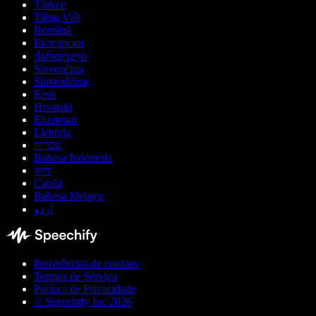
Türkçe
Tiếng Việt
Română
Български
ქართული
Slovenčina
Slovenščina
Eesti
Hrvatski
Ελληνικά
Lietuvių
עברית
Bahasa Indonesia
বাংলা
Català
Bahasa Melayu
اردو
Preferências de cookies
Termos de Serviço
Política de Privacidade
© Speechify Inc 2026