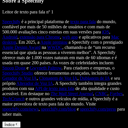
Sobre a Speechify
Leitor de texto para fala nº 1
Speechify
é a principal plataforma de
texto para fala
do mundo,
confiável por mais de 50 milhões de usuários e com mais de
500.000 avaliações cinco estrelas em suas versões para
iOS
,
Android
,
extensão para Chrome
,
web app
e aplicativos para
Mac
desktop
. Em 2025, a
Apple premiou
a Speechify com o prestigiado
Apple Design Award
na
WWDC
, chamando-a de “um recurso
essencial que ajuda as pessoas a viverem melhor”. A Speechify
oferece mais de 1.000 vozes naturais em mais de 60 idiomas e é
usada em quase 200 países. As vozes de celebridades incluem
Snoop Dogg
e
Gwyneth Paltrow
. Para criadores e empresas, o
Speechify Studio
oferece ferramentas avançadas, incluindo o
Gerador de Voz IA
,
Clonagem de Voz IA
,
Dublagem de IA
e seu
próprio
Alterador de Voz IA
. A Speechify também integra grandes
produtos com sua
API de texto para fala
de alta qualidade e custo
acessível. Em destaque no
The Wall Street Journal
,
CNBC
,
Forbes
,
TechCrunch
e outros grandes veículos de mídia, a Speechify é a
maior provedora de texto para fala do mundo. Visite
speechify.com/news
,
speechify.com/blog
e
speechify.com/press
para
saber mais.
Índice