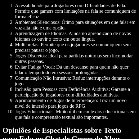
Acessibilidade para Jogadores com Dificuldades de Fala:
Permite que gamers com limitações na fala se comuniquem de
forma eficaz.
Ambientes Silenciosos:
Ótimo para situações em que falar em
voz alta não é uma opção.
Aprendizagem de Idiomas:
Ajuda no aprendizado de novos
idiomas ao ouvir o texto em outra língua.
Multitarefas:
Permite que os jogadores se comuniquem sem
precisar pausar o jogo.
Jogos Discretos:
Ideal para partidas noturnas sem incomodar
outras pessoas.
Evitar Fadiga Vocal:
Dá um descanso para quem não quer
falar o tempo todo em sessões prolongadas.
Comunicação Não Intrusiva:
Reduz interrupções durante o
jogo.
Inclusão para Pessoas com Deficiência Auditiva:
Garante a
participação de jogadores com dificuldades auditivas.
Aprimoramento de Jogos de Interpretação:
Traz um novo
nível de imersão para jogos de RPG.
Jogos Educacionais:
Muito útil em contextos educacionais em
que fala e compreensão textual são importantes.
Opiniões de Especialistas sobre Texto
para Fala no Chat de Grupo do Xbox