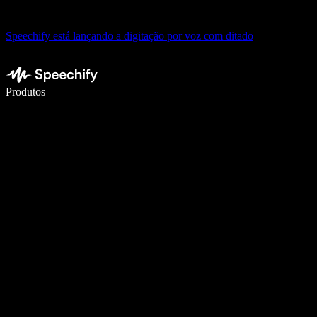
Speechify está lançando a digitação por voz com ditado
Escreva 5× mais rápido com digitação por voz
Produtos
Saiba mais