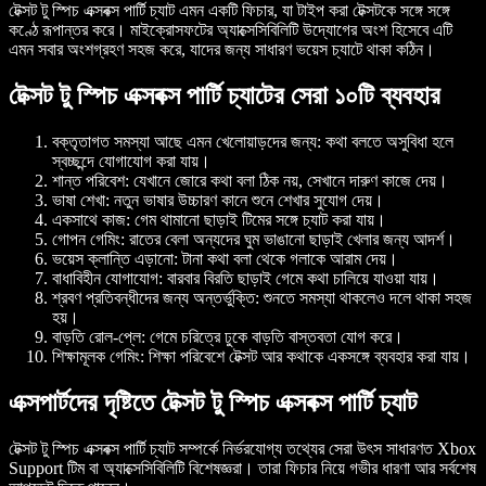
টেক্সট টু স্পিচ এক্সবক্স পার্টি চ্যাট
এমন একটি ফিচার, যা টাইপ করা টেক্সটকে সঙ্গে সঙ্গে
কণ্ঠে রূপান্তর করে। মাইক্রোসফটের অ্যাক্সেসিবিলিটি উদ্যোগের অংশ হিসেবে এটি
এমন সবার অংশগ্রহণ সহজ করে, যাদের জন্য সাধারণ ভয়েস চ্যাটে থাকা কঠিন।
টেক্সট টু স্পিচ এক্সবক্স পার্টি চ্যাটের সেরা ১০টি ব্যবহার
বক্তৃতাগত সমস্যা আছে এমন খেলোয়াড়দের জন্য:
কথা বলতে অসুবিধা হলে
স্বচ্ছন্দে যোগাযোগ করা যায়।
শান্ত পরিবেশ:
যেখানে জোরে কথা বলা ঠিক নয়, সেখানে দারুণ কাজে দেয়।
ভাষা শেখা:
নতুন ভাষার উচ্চারণ কানে শুনে শেখার সুযোগ দেয়।
একসাথে কাজ:
গেম থামানো ছাড়াই টিমের সঙ্গে চ্যাট করা যায়।
গোপন গেমিং:
রাতের বেলা অন্যদের ঘুম ভাঙানো ছাড়াই খেলার জন্য আদর্শ।
ভয়েস ক্লান্তি এড়ানো:
টানা কথা বলা থেকে গলাকে আরাম দেয়।
বাধাবিহীন যোগাযোগ:
বারবার বিরতি ছাড়াই গেমে কথা চালিয়ে যাওয়া যায়।
শ্রবণ প্রতিবন্ধীদের জন্য অন্তর্ভুক্তি:
শুনতে সমস্যা থাকলেও দলে থাকা সহজ
হয়।
বাড়তি রোল-প্লে:
গেমে চরিত্রে ঢুকে বাড়তি বাস্তবতা যোগ করে।
শিক্ষামূলক গেমিং:
শিক্ষা পরিবেশে টেক্সট আর কথাকে একসঙ্গে ব্যবহার করা যায়।
এক্সপার্টদের দৃষ্টিতে টেক্সট টু স্পিচ এক্সবক্স পার্টি চ্যাট
টেক্সট টু স্পিচ এক্সবক্স পার্টি চ্যাট সম্পর্কে নির্ভরযোগ্য তথ্যের সেরা উৎস সাধারণত
Xbox
Support
টিম বা অ্যাক্সেসিবিলিটি বিশেষজ্ঞরা। তারা ফিচার নিয়ে গভীর ধারণা আর সর্বশেষ