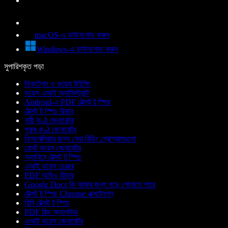
macOS-এ ডাউনলোড করুন
Windows-এ ডাউনলোড করুন
সুপারিশকৃত পড়া
ডিকটেশন ও ভয়েস টাইপিং
ভয়েস এআই অ্যাসিস্ট্যান্ট
Android-এ PDF টেক্সট টু স্পিচ
টেক্সট টু স্পিচ রিডার
নারী কণ্ঠ জেনারেটর
পুরুষ কণ্ঠ জেনারেটর
ডিসলেক্সিয়ার জন্য সেরা রিডিং প্রোগ্রামগুলো
রোবট ভয়েস জেনারেটর
অ্যানিমে টেক্সট টু স্পিচ
এআই ভয়েস চেঞ্জার
PDF অডিও রিডার
Google Docs কি আমার জন্য পড়ে শোনাতে পারে
টেক্সট টু স্পিচ Chrome এক্সটেনশন
হিন্দি টেক্সট টু স্পিচ
PDF রিড অ্যালাউড
এআই ভয়েস জেনারেটর