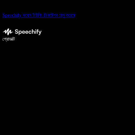
Speechify ভয়েস টাইপিং ডিকটেশন চালু করেছে
ভয়েস টাইপিং দিয়ে ৫ গুণ দ্রুত লিখুন
প্রোডাক্ট
আরও জানুন