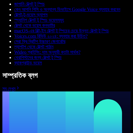
জাপানি টেক্সট টু স্পিচ
কেন আপনি পিসি ও অন্যান্য ডিভাইসে Google Voice ব্যবহার করবেন
টেক্সট-টু-ভয়েস অ্যাপস
স্প্যানিশ টেক্সট টু স্পিচ ভয়েসসমূহ
টেক্সট থেকে ভয়েস কনভার্টার
macOS-এর বিল্ট-ইন টেক্সট টু স্পিচের চেয়ে উন্নত টেক্সট টু স্পিচ
Voices.com রিভিউ ২০২৪: ব্যবহার করা উচিত?
সেরা ফ্রি ব্রিটিশ উচ্চারণ জেনারেটর
ল্যাপটপ থেকে টেক্সট পাঠান
Wideo প্রাইসিং: দাম অনুযায়ী কতটা সার্থক?
থেরাপিস্টদের জন্য টেক্সট টু স্পিচ
ব্যাকগ্রাউন্ড ভয়েস
সাম্প্রতিক ব্লগ
সব দেখুন