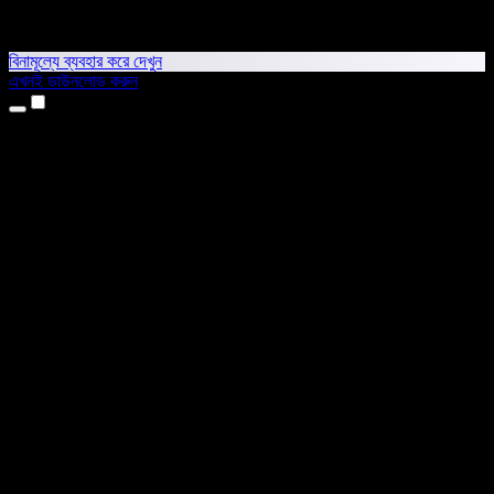
বিনামূল্যে ব্যবহার করে দেখুন
এখনই ডাউনলোড করুন
প্রোডাক্ট
টেক্সট টু স্পিচ
আইফোন ও আইপ্যাড অ্যাপ
অ্যান্ড্রয়েড অ্যাপ
ক্রোম এক্সটেনশন
এজ এক্সটেনশন
ওয়েব অ্যাপ
ম্যাক অ্যাপ
উইন্ডোজ অ্যাপ
এআই ভয়েস জেনারেটর