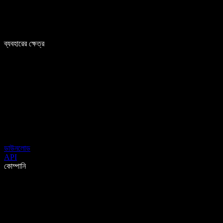
ব্যবহারের ক্ষেত্র
ডাউনলোড
API
কোম্পানি