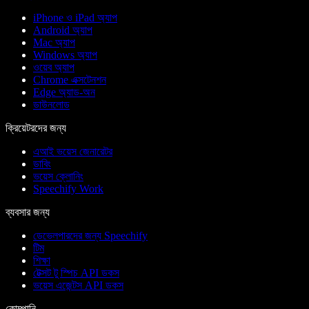
iPhone ও iPad অ্যাপ
Android অ্যাপ
Mac অ্যাপ
Windows অ্যাপ
ওয়েব অ্যাপ
Chrome এক্সটেনশন
Edge অ্যাড-অন
ডাউনলোড
ক্রিয়েটরদের জন্য
এআই ভয়েস জেনারেটর
ডাবিং
ভয়েস ক্লোনিং
Speechify Work
ব্যবসার জন্য
ডেভেলপারদের জন্য Speechify
টিম
শিক্ষা
টেক্সট টু স্পিচ API ডকস
ভয়েস এজেন্টস API ডকস
কোম্পানি