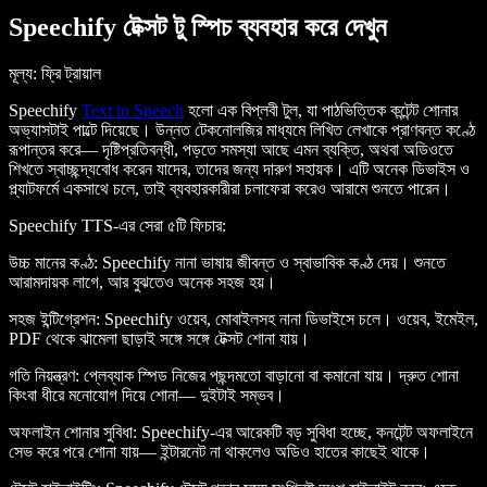
Speechify টেক্সট টু স্পিচ ব্যবহার করে দেখুন
মূল্য
: ফ্রি ট্রায়াল
Speechify
Text to Speech
হলো এক বিপ্লবী টুল, যা পাঠভিত্তিক কন্টেন্ট শোনার
অভ্যাসটাই পাল্টে দিয়েছে। উন্নত টেকনোলজির মাধ্যমে লিখিত লেখাকে প্রাণবন্ত কণ্ঠে
রূপান্তর করে— দৃষ্টিপ্রতিবন্ধী, পড়তে সমস্যা আছে এমন ব্যক্তি, অথবা অডিওতে
শিখতে স্বাচ্ছন্দ্যবোধ করেন যাদের, তাদের জন্য দারুণ সহায়ক। এটি অনেক ডিভাইস ও
প্ল্যাটফর্মে একসাথে চলে, তাই ব্যবহারকারীরা চলাফেরা করেও আরামে শুনতে পারেন।
Speechify TTS-এর সেরা ৫টি ফিচার
:
উচ্চ মানের কণ্ঠ
: Speechify নানা ভাষায় জীবন্ত ও স্বাভাবিক কণ্ঠ দেয়। শুনতে
আরামদায়ক লাগে, আর বুঝতেও অনেক সহজ হয়।
সহজ ইন্টিগ্রেশন
: Speechify ওয়েব, মোবাইলসহ নানা ডিভাইসে চলে। ওয়েব, ইমেইল,
PDF থেকে ঝামেলা ছাড়াই সঙ্গে সঙ্গে টেক্সট শোনা যায়।
গতি নিয়ন্ত্রণ
: প্লেব্যাক স্পিড নিজের পছন্দমতো বাড়ানো বা কমানো যায়। দ্রুত শোনা
কিংবা ধীরে মনোযোগ দিয়ে শোনা— দুইটাই সম্ভব।
অফলাইন শোনার সুবিধা
: Speechify-এর আরেকটি বড় সুবিধা হচ্ছে, কনটেন্ট অফলাইনে
সেভ করে পরে শোনা যায়— ইন্টারনেট না থাকলেও অডিও হাতের কাছেই থাকে।