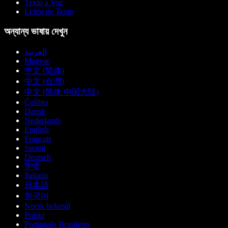
Texto a Voz
Leitor de Texto
অন্যান্য ভাষায় দেখুন
العربية
Magyar
中文 (简体)
中文 (台灣)
中文 (简体 中国大陆)
Čeština
Dansk
Nederlands
English
Français
Suomi
Deutsch
हिन्दी
Italiano
日本語
한국어
Norsk bokmål
Polski
Português Brasileiro