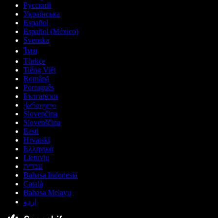
Русский
Українська
Español
Español (México)
Svenska
ไทย
Türkçe
Tiếng Việt
Română
Português
Български
ქართული
Slovenčina
Slovenščina
Eesti
Hrvatski
Ελληνικά
Lietuvių
עברית
Bahasa Indonesia
Català
Bahasa Melayu
اردو