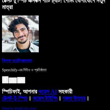
টেক্সট টু স্পিচ এক্সবক্স পার্টি চ্যাট: গেমিং যোগাযোগে নতুন
মাত্রা
ক্লিফ ওয়েইৎজম্যান
Speechify-এর সিইও ও প্রতিষ্ঠাতা
স্পিচিফাই, আপনার
ভয়েস AI
সহকারী
টেক্সট-টু-স্পিচ
।
ভয়েস টাইপিং
।
দ্রুত উত্তর
।
বিনামূল্যে ব্যবহার করে দেখুন