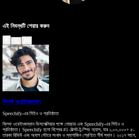
এই নিবন্ধটি শেয়ার করুন
ক্লিফ ওয়েইৎজম্যান
Speechify-এর সিইও ও প্রতিষ্ঠাতা
ক্লিফ ওয়েইৎজম্যান ডিসলেক্সিয়ার পক্ষে সোচ্চার এবং Speechify-এর সিইও ও
প্রতিষ্ঠাতা। Speechify হলো বিশ্বের #1 টেক্সট-টু-স্পিচ অ্যাপ, যার ১,০০,০০০+ ৫-
তারকা রিভিউ এবং অ্যাপ স্টোরে সংবাদ ও ম্যাগাজিন শ্রেণিতে শীর্ষ স্থান। ২০১৭ সালে,