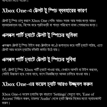
আপডেট দিতে পারেন।
Xbox One-এ টেক্সট টু স্পিচ ব্যবহারের কারণ
টেক্সট টু স্পিচ চালু করলে
Xbox One
গেমিং আরও সহজ আর সবার জন্য আরও
ব্যবহারবান্ধব হয়, বিশেষ করে প্রতিবন্ধী বা শান্ত পরিবেশে থাকা গেমারদের জন্য।
এক্সবক্স পার্টি চ্যাটে টেক্সট টু স্পিচের ভূমিকা
এক্সবক্সে টেক্সট টু স্পিচ টাইপ করা টেক্সটকে কণ্ঠে রূপান্তর করে পার্টি চ্যাটে পাঠায়, এতে
টেক্সট আর ভয়েস চ্যাটের ফাঁকটা কার্যত উঠে যায়।
এক্সবক্স পার্টি চ্যাটে টেক্সট টু স্পিচের সুবিধা
হ্যাঁ, টেক্সট টু স্পিচ
Xbox পার্টি চ্যাটে
পাওয়া যায়, যেখানে আপনি যা টাইপ করবেন,
সেটাই উচ্চারণ হয়ে শোনা যাবে, ফলে নিরবচ্ছিন্ন আড্ডা চালিয়ে যাওয়া যায়।
Xbox One-এর ভয়েস চ্যাট আরও উজ্জ্বল করুন
Xbox One-এ ভয়েস চ্যাটের শব্দ বাড়াতে
'Settings' মেনু
তে যান,
'Ease of
Access'
নির্বাচন করুন, তারপর
'Audio'
থেকে চ্যাট মিক্সার নিজের মতো অ্যাডজাস্ট
করুন।