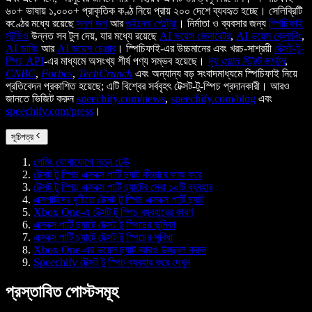
৬০+ ভাষায় ১,০০০+ প্রাকৃতিক কণ্ঠ নিয়ে প্রায় ২০০ দেশে ব্যবহৃত হচ্ছে। সেলিব্রিটি
কণ্ঠের মধ্যে রয়েছে
স্নুপ ডগ
আর
গুইনেথ পেল্ট্রো
। নির্মাতা ও ব্যবসার জন্য
স্পিচিফাই
স্টুডিও
উন্নত সব টুল দেয়, যার মধ্যে রয়েছে
AI ভয়েস জেনারেটর
,
AI ভয়েস ক্লোনিং
,
AI ডাবিং
আর
AI ভয়েস চেঞ্জার
। স্পিচিফাই-এর উচ্চমানের এবং খরচ-সাশ্রয়ী
টেক্সট-টু-
স্পিচ API
-এর মাধ্যমে অসংখ্য শীর্ষ পণ্য সম্ভব হয়েছে।
দ্য ওয়াল স্ট্রিট জার্নাল
,
CNBC
,
Forbes
,
TechCrunch
এবং অন্যান্য বড় সংবাদমাধ্যমে স্পিচিফাই নিয়ে
প্রতিবেদন প্রকাশিত হয়েছে; এটি বিশ্বের সর্ববৃহৎ টেক্সট-টু-স্পিচ প্রদানকারী। আরও
জানতে ভিজিট করুন
speechify.com/news
,
speechify.com/blog
এবং
speechify.com/press
।
সূচিপত্র
গেমিং যোগাযোগে নতুন ঢেউ
টেক্সট টু স্পিচ এক্সবক্স পার্টি চ্যাট কীভাবে কাজ করে
টেক্সট টু স্পিচ এক্সবক্স পার্টি চ্যাটের সেরা ১০টি ব্যবহার
এক্সপার্টদের দৃষ্টিতে টেক্সট টু স্পিচ এক্সবক্স পার্টি চ্যাট
Xbox One-এ টেক্সট টু স্পিচ ব্যবহারের কারণ
এক্সবক্স পার্টি চ্যাটে টেক্সট টু স্পিচের ভূমিকা
এক্সবক্স পার্টি চ্যাটে টেক্সট টু স্পিচের সুবিধা
Xbox One-এর ভয়েস চ্যাট আরও উজ্জ্বল করুন
Speechify টেক্সট টু স্পিচ ব্যবহার করে দেখুন
প্রস্তাবিত পোস্টসমূহ