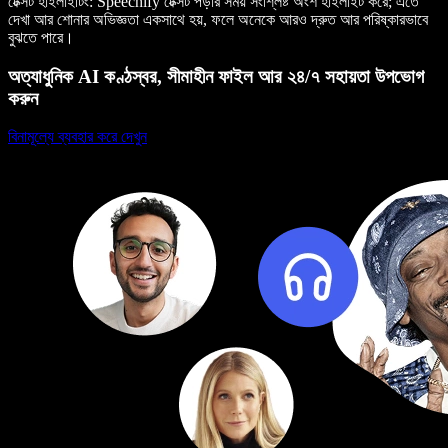
টেক্সট হাইলাইটিং
: Speechify টেক্সট পড়ার সময় সংশ্লিষ্ট অংশ হাইলাইট করে; এতে
দেখা আর শোনার অভিজ্ঞতা একসাথে হয়, ফলে অনেকে আরও দ্রুত আর পরিষ্কারভাবে
বুঝতে পারে।
অত্যাধুনিক AI কণ্ঠস্বর, সীমাহীন ফাইল আর ২৪/৭ সহায়তা উপভোগ
করুন
বিনামূল্যে ব্যবহার করে দেখুন