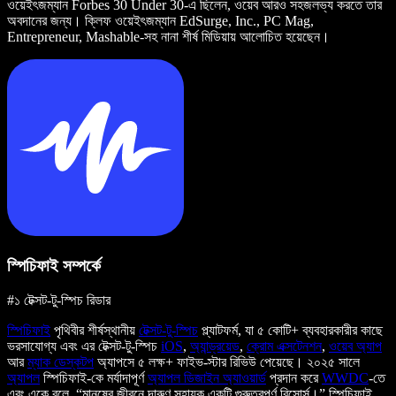
ওয়েইৎজম্যান Forbes 30 Under 30-এ ছিলেন, ওয়েব আরও সহজলভ্য করতে তার
অবদানের জন্য। ক্লিফ ওয়েইৎজম্যান EdSurge, Inc., PC Mag,
Entrepreneur, Mashable-সহ নানা শীর্ষ মিডিয়ায় আলোচিত হয়েছেন।
স্পিচিফাই সম্পর্কে
#১ টেক্সট-টু-স্পিচ রিডার
স্পিচিফাই
পৃথিবীর শীর্ষস্থানীয়
টেক্সট-টু-স্পিচ
প্ল্যাটফর্ম, যা ৫ কোটি+ ব্যবহারকারীর কাছে
ভরসাযোগ্য এবং এর টেক্সট-টু-স্পিচ
iOS
,
অ্যান্ড্রয়েড
,
ক্রোম এক্সটেনশন
,
ওয়েব অ্যাপ
আর
ম্যাক ডেস্কটপ
অ্যাপসে ৫ লক্ষ+ ফাইভ-স্টার রিভিউ পেয়েছে। ২০২৫ সালে
অ্যাপল
স্পিচিফাই-কে মর্যাদাপূর্ণ
অ্যাপল ডিজাইন অ্যাওয়ার্ড
প্রদান করে
WWDC
-তে
এবং একে বলে, “মানুষের জীবনে দারুণ সহায়ক একটি গুরুত্বপূর্ণ রিসোর্স।” স্পিচিফাই