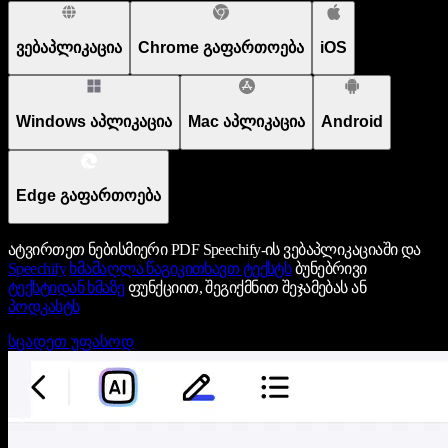
ვებაპლიკაცია
Chrome გაფართოება
iOS
Windows აპლიკაცია
Mac აპლიკაცია
Android
Edge გაფართოება
ატვირთეთ ნებისმიერი PDF Speechify-ის ვებაპლიკაციაში და
Speechify
ხმამაღლა წაგიკითხავთ ტექსტს
ბუნებრივი
ტექსტიდან ხმაზე
ფუნქციით, შეგიქმნით შეჯამებას ან
პოდკასტს
სცადეთ უფასოდ