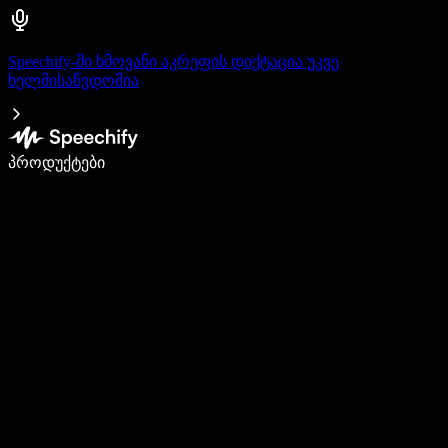
Speechify-ში ხმოვანი აკრეფის დიქტაცია უკვე
ხელმისაწვდომია
დაწერე 5-ჯერ სწრაფად ხმით კარნახით
პროდუქტები
გაიგე მეტი