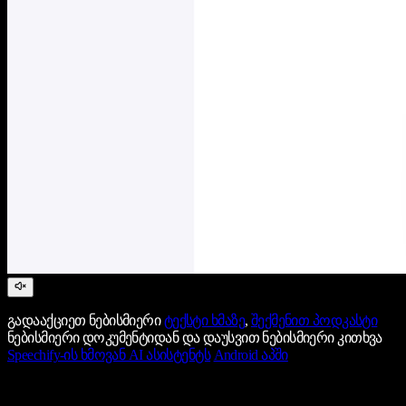
გადააქციეთ ნებისმიერი
ტექსტი ხმაზე
,
შექმენით პოდკასტი
ნებისმიერი დოკუმენტიდან და დაუსვით ნებისმიერი კითხვა
Speechify-ის ხმოვან AI ასისტენტს
Android აპში