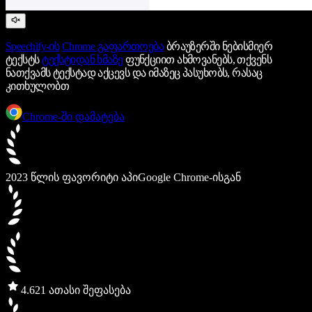
Speechify-ის
Chrome გაფართოება
ბრაუზერში ნებისმიერ
ტექსტს
ტექსტიდან ხმაზე
ფუნქციით ახმოვანებს, თქვენს
ნათქვამს ტექსტად აქცევს და იმაზეც პასუხობს, რასაც
კითხულობთ
Chrome-ში დამატება
2023 წლის ფავორიტი აპი
Google Chrome-ისგან
4.6
21 ათასი შეფასება