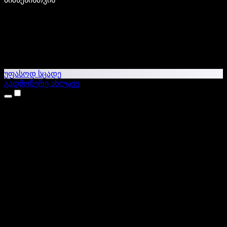
უფასოდ სცადე
გადმოწერე ახლავე
პროდუქტები
ტექსტი ხმაში
iPhone & iPad აპები
Android აპი
Chrome გაფართოება