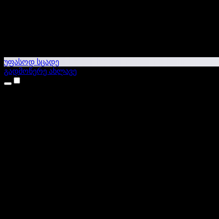
უფასოდ სცადე
გადმოწერე ახლავე
პროდუქტები
ტექსტი ხმაში
iPhone & iPad აპები
Android აპი
Chrome გაფართოება