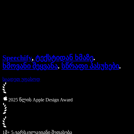
Speechify ბიზნესისა და EDU-სთვის
Speechify Work-ზე წვდომა
Speechify DSA-სთვის
SIMBA ხმოვანი აგენტები
Speechify
,
ტექსტიდან ხმაზე
.
Speechify დეველოპერებისთვის
ხმოვანი შეყვანა
.
სწრაფი პასუხები
.
სცადეთ უფასოდ
2025 წლის Apple Design Award
1მ+ 5-ვარსკვლავიანი შეფასება