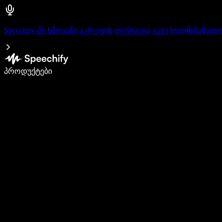
Speechify-ში ხმოვანი აკრეფის დიქტაცია უკვე ხელმისაწვდ
დაწერე 5-ჯერ სწრაფად ხმით კარნახით
პროდუქტები
გაიგე მეტი