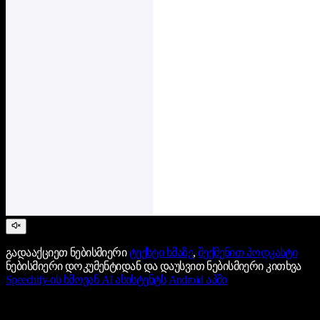
გადააქციეთ ნებისმიერი
ტექსტი ხმაზე
,
შექმენით პოდკასტი
ნებისმიერი დოკუმენტიდან და დაუსვით ნებისმიერი კითხვა
Speechify-ის ხმოვან AI ასისტენტს
Android აპში