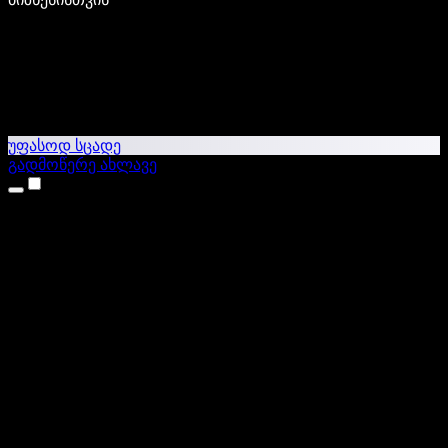
უფასოდ სცადე
გადმოწერე ახლავე
პროდუქტები
ტექსტი ხმაში
iPhone & iPad აპები
Android აპი
Chrome გაფართოება