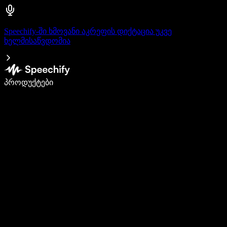
Speechify-ში ხმოვანი აკრეფის დიქტაცია უკვე
ხელმისაწვდომია
დაწერე 5-ჯერ სწრაფად ხმით კარნახით
პროდუქტები
გაიგე მეტი