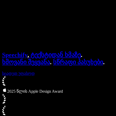
ბიზნესისთვის
Speechify ბიზნესისა და EDU-სთვის
Speechify Work-ზე წვდომა
Speechify DSA-სთვის
SIMBA ხმოვანი აგენტები
Speechify
,
ტექსტიდან ხმაზე
.
Speechify დეველოპერებისთვის
ხმოვანი შეყვანა
.
სწრაფი პასუხები
.
სცადეთ უფასოდ
2025 წლის Apple Design Award