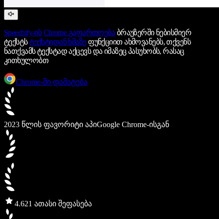
Speechify-ის
Chrome გაფართოება
ბრაუზერში ნებისმიერ
ტექსტს
ტექსტიდან ხმაზე
ფუნქციით ახმოვანებს, თქვენს
ნათქვამს ტექსტად აქცევს და იმაზეც პასუხობს, რასაც
კითხულობთ
Chrome-ში დამატება
2023 წლის ფავორიტი აპი
Google Chrome-ისგან
4.6
21 ათასი შეფასება