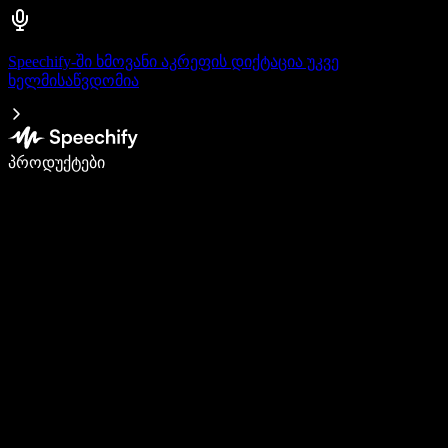
Speechify-ში ხმოვანი აკრეფის დიქტაცია უკვე
ხელმისაწვდომია
დაწერე 5-ჯერ სწრაფად ხმით კარნახით
პროდუქტები
გაიგე მეტი