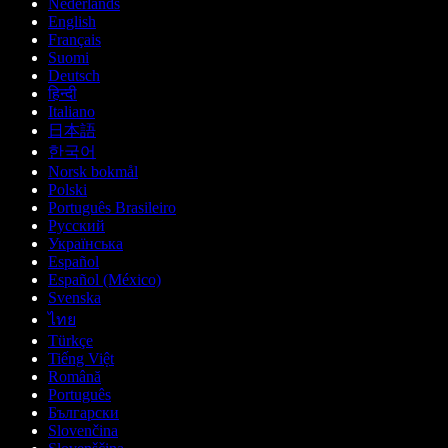
Nederlands
English
Français
Suomi
Deutsch
हिन्दी
Italiano
日本語
한국어
Norsk bokmål
Polski
Português Brasileiro
Русский
Українська
Español
Español (México)
Svenska
ไทย
Türkçe
Tiếng Việt
Română
Português
Български
Slovenčina