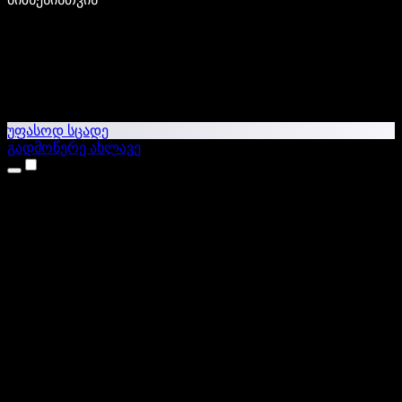
უფასოდ სცადე
გადმოწერე ახლავე
პროდუქტები
ტექსტი ხმაში
iPhone & iPad აპები
Android აპი
Chrome გაფართოება