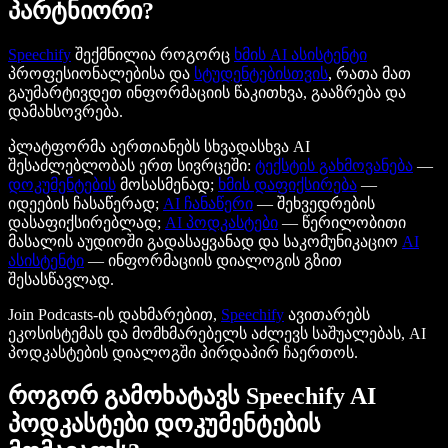
პარტნიორი?
Speechify
შექმნილია როგორც
ხმის AI ასისტენტი
პროფესიონალებისა და
სტუდენტებისთვის
, რათა მათ
გაუმარტივდეთ ინფორმაციის წაკითხვა, გააზრება და
დამახსოვრება.
პლატფორმა აერთიანებს სხვადასხვა AI
შესაძლებლობას ერთ სივრცეში:
ტექსტის გახმოვანება
—
დოკუმენტების
მოსასმენად;
ხმის დაფიქსირება
—
იდეების ჩასაწერად;
AI ჩანაწერი
— შეხვედრების
დასაფიქსირებლად;
AI პოდკასტები
— წერილობითი
მასალის აუდიოში გადასაყვანად და საკომუნიკაციო
AI
ასისტენტი
— ინფორმაციის დიალოგის გზით
შესასწავლად.
Join Podcasts-ის დახმარებით,
Speechify
ავითარებს
ეკოსისტემას და მომხმარებელს აძლევს საშუალებას, AI
პოდკასტების დიალოგში პირდაპირ ჩაერთოს.
როგორ გამოხატავს Speechify AI
პოდკასტები დოკუმენტების