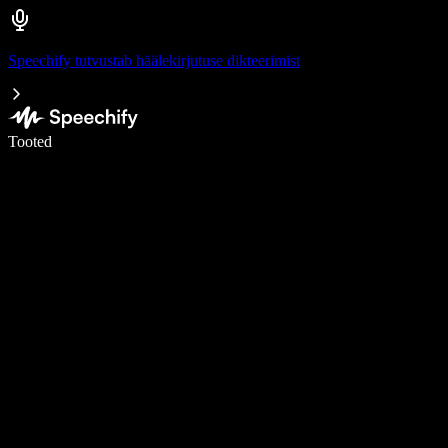
Speechify tutvustab häälekirjutuse dikteerimist
Kirjuta häälega 5× kiiremini
Tooted
Loe lähemalt