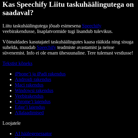
Kas Speechify Liitu taskuhäälingutega on
saadaval?
Liitu taskuhäälingutega jõuab esimesena
Speechify
veebirakendusse, lisaplatvormide tugi lisandub tulevikus.
Võimaldades kasutajatel taskuhäälingutes kaasa rääkida ning sisuga
suhelda, muudab
Speechify
teadmiste avastamist ja neisse
süvenemist. Info ei ole enam ühesuunaline. Tere tulemast vestlusse!
Tekstist kõneks
iPhone’i ja iPadi rakendus
Androidi rakendus
Maci rakendus
Windowsi rakendus
Veebirakendus
Chrome’i laiendus
Edge’i laiendus
Allalaadimised
Loojatele
AI häälegeneraator