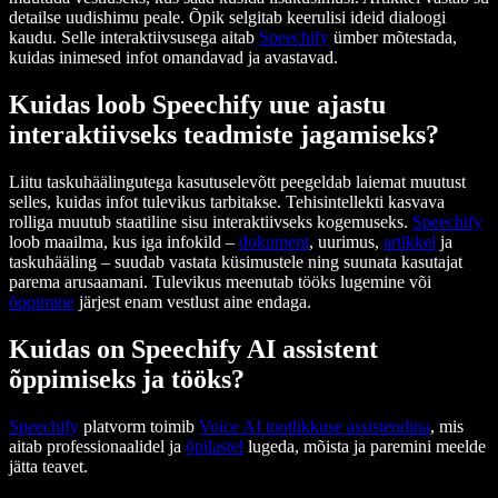
detailse uudishimu peale. Õpik selgitab keerulisi ideid dialoogi
kaudu. Selle interaktiivsusega aitab
Speechify
ümber mõtestada,
kuidas inimesed infot omandavad ja avastavad.
Kuidas loob Speechify uue ajastu
interaktiivseks teadmiste jagamiseks?
Liitu taskuhäälingutega kasutuselevõtt peegeldab laiemat muutust
selles, kuidas infot tulevikus tarbitakse. Tehisintellekti kasvava
rolliga muutub staatiline sisu interaktiivseks kogemuseks.
Speechify
loob maailma, kus iga infokild –
dokument
, uurimus,
artikkel
ja
taskuhääling – suudab vastata küsimustele ning suunata kasutajat
parema arusaamani. Tulevikus meenutab tööks lugemine või
õppimine
järjest enam vestlust aine endaga.
Kuidas on Speechify AI assistent
õppimiseks ja tööks?
Speechify
platvorm toimib
Voice AI tootlikkuse assistendina
, mis
aitab professionaalidel ja
õpilastel
lugeda, mõista ja paremini meelde
jätta teavet.