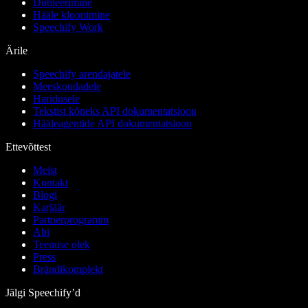
Dubleerimine
Hääle kloonimine
Speechify Work
Ärile
Speechify arendajatele
Meeskondadele
Haridusele
Tekstist kõneks API dokumentatsioon
Hääleagentide API dokumentatsioon
Ettevõttest
Meist
Kontakt
Blogi
Karjäär
Partnerprogramm
Abi
Teenuse olek
Press
Brändikomplekt
Jälgi Speechify’d