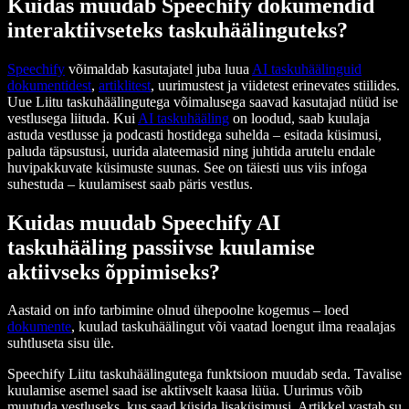
Kuidas muudab Speechify dokumendid
interaktiivseteks taskuhäälinguteks?
Speechify
võimaldab kasutajatel juba luua
AI taskuhäälinguid
dokumentidest
,
artiklitest
, uurimustest ja viidetest erinevates stiilides.
Uue Liitu taskuhäälingutega võimalusega saavad kasutajad nüüd ise
vestlusega liituda. Kui
AI taskuhääling
on loodud, saab kuulaja
astuda vestlusse ja podcasti hostidega suhelda – esitada küsimusi,
paluda täpsustusi, uurida alateemasid ning juhtida arutelu endale
huvipakkuvate küsimuste suunas. See on täiesti uus viis infoga
suhestuda – kuulamisest saab päris vestlus.
Kuidas muudab Speechify AI
taskuhääling passiivse kuulamise
aktiivseks õppimiseks?
Aastaid on info tarbimine olnud ühepoolne kogemus – loed
dokumente
, kuulad taskuhäälingut või vaatad loengut ilma reaalajas
suhtluseta sisu üle.
Speechify Liitu taskuhäälingutega funktsioon muudab seda. Tavalise
kuulamise asemel saad ise aktiivselt kaasa lüüa. Uurimus võib
muutuda vestluseks, kus saad küsida lisaküsimusi. Artikkel vastab su