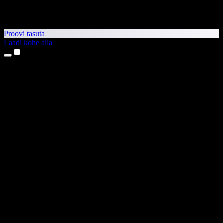
Proovi tasuta
Laadi kohe alla
Tooted
Tekst kõneks
iPhone’i ja iPadi rakendused
Androidi rakendus
Chrome’i laiendus
Edge’i laiendus
Veebirakendus
Maci rakendus
Windowsi rakendus