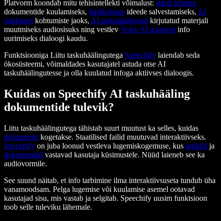
Platvorm koondab mitu tehisintellekti võimalust:
teksti kõneks
dokumentide kuulamiseks,
häälkirjutus
ideede salvestamiseks,
AI
märkmed
kohtumiste jaoks,
AI taskuhäälingud
kirjutatud materjali
muutmiseks audiosisuks ning vestlev
Voice AI assistent
info
uurimiseks dialoogi kaudu.
Funktsiooniga Liitu taskuhäälingutega
Speechify
laiendab seda
ökosüsteemi, võimaldades kasutajatel astuda otse AI
taskuhäälingutesse ja olla kuulatud infoga aktiivses dialoogis.
Kuidas on Speechify AI taskuhääling
dokumentide tulevik?
Liitu taskuhäälingutega tähistab suurt muutust ka selles, kuidas
dokumente
kogetakse. Staatilised failid muutuvad interaktiivseks.
Speechify
on juba loonud vestleva lugemiskogemuse, kus
artiklid
ja
dokumendid
vastavad kasutaja küsimustele. Nüüd laieneb see ka
audiovormile.
See suund näitab, et info tarbimine ilma interaktiivsuseta tundub üha
vanamoodsam. Pelga lugemise või kuulamise asemel ootavad
kasutajad sisu, mis vastab ja selgitab. Speechify uusim funktsioon
toob selle tuleviku lähemale.