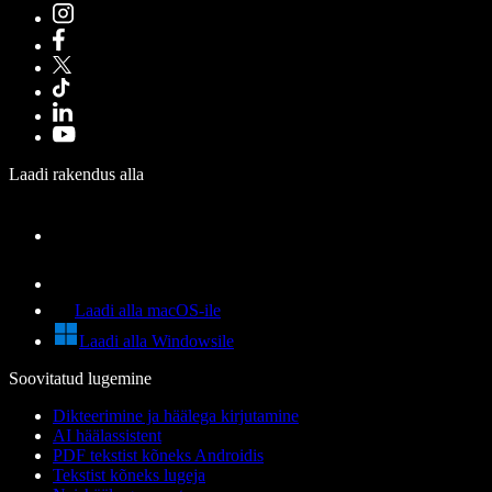
Laadi rakendus alla
Laadi alla macOS-ile
Laadi alla Windowsile
Soovitatud lugemine
Dikteerimine ja häälega kirjutamine
AI häälassistent
PDF tekstist kõneks Androidis
Tekstist kõneks lugeja