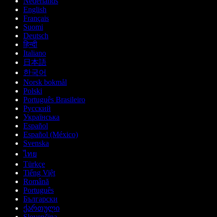
Nederlands
English
Français
Suomi
Deutsch
हिन्दी
Italiano
日本語
한국어
Norsk bokmål
Polski
Português Brasileiro
Русский
Українська
Español
Español (México)
Svenska
ไทย
Türkçe
Tiếng Việt
Română
Português
Български
ქართული
Slovenčina