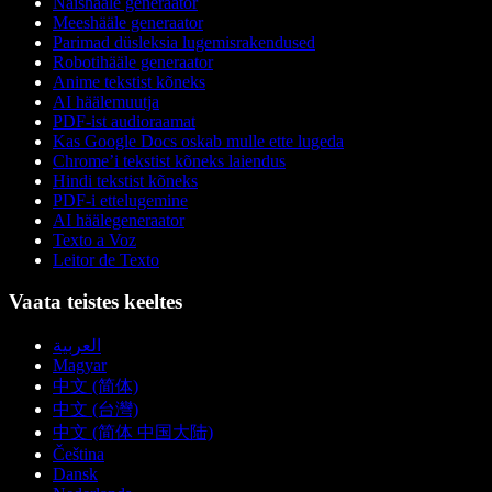
Naishääle generaator
Meeshääle generaator
Parimad düsleksia lugemisrakendused
Robotihääle generaator
Anime tekstist kõneks
AI häälemuutja
PDF-ist audioraamat
Kas Google Docs oskab mulle ette lugeda
Chrome’i tekstist kõneks laiendus
Hindi tekstist kõneks
PDF-i ettelugemine
AI häälegeneraator
Texto a Voz
Leitor de Texto
Vaata teistes keeltes
العربية
Magyar
中文 (简体)
中文 (台灣)
中文 (简体 中国大陆)
Čeština
Dansk