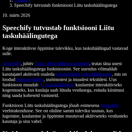
Speechify tutvustab funktsiooni Liitu taskuhäälingutega
10. märts 2026
Speechify tutvustab funktsiooni Liitu
taskuhäälingutega
Koge interaktiivse õppimise tulevikku, kus taskuhäälingud vastavad
sulle.
Speechify
, juhtiv
Voice AI tootlikkuse assistent
, teatas täna uuest
Liitu taskuhäälingutega funktsioonist. See uuendus võimaldab
kasutajatel aktiivselt osaleda
tehisintellekti taskuhäälingutes
, mis on
loodud
dokumentidest
, uurimustest ja muudest tekstidest. Uus
funktsioon muudab
AI taskuhäälingute
kuulamise interaktiivseks
kogemuseks, kus kuulaja saab liituda vestlusega, esitada küsimusi
ning saada koheseid vastuseid.
Funktsioon Liitu taskuhäälingutega jõuab esimesena
Speechify
veebirakendusse. See on oluline samm tuleviku suunas, kus
lugemine, kuulamine ja õppimine muutuvad aktiivseteks vestlusteks
kasutaja ja sisu vahel.