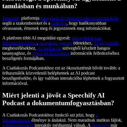
tanulásban és munkában?
Speechify
platformja
hangalapú AI produktivitási asszisztensként
segíti a szakembereket és a
diákokat
, hogy hatékonyabban
olvassanak, értsenek meg és jegyezzenek meg információkat.
A platform több AI megoldást egyesít:
szövegfelolvasás
dokumentumokhoz
,
hangalapú gépelés
ötletekhez,
AI jegyzetelés
megbeszélésekhez,
AI podcastok
szövegből készített hangos
tananyaghoz, és
Voice AI Asszisztens
információk felfedezéséhez
beszélgetés formájában.
A Csatlakozás Podcastokhoz ezt az ökoszisztémát bővíti tovább: a
felhasználók közvetlenül beléphetnek az AI podcast
beszélgetésekbe, és így valóban interakcióba léphetnek a fogyasztott
információval.
Miért jelenti a jövőt a Speechify AI
Podcast a dokumentumfogyasztásban?
A Csatlakozás Podcastokhoz funkció azt jelzi, hogy
a
dokumentumok
élménye is átalakul. Nem maradnak statikus fájlok,
a dokumentumok
interaktív médiummá válnak. A
Speechify
már