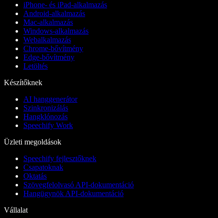
iPhone- és iPad-alkalmazás
Android-alkalmazás
Mac-alkalmazás
Windows-alkalmazás
Webalkalmazás
Chrome-bővítmény
Edge-bővítmény
Letöltés
Készítőknek
AI hanggenerátor
Szinkronizálás
Hangklónozás
Speechify Work
Üzleti megoldások
Speechify fejlesztőknek
Csapatoknak
Oktatás
Szövegfelolvasó API-dokumentáció
Hangügynök API-dokumentáció
Vállalat