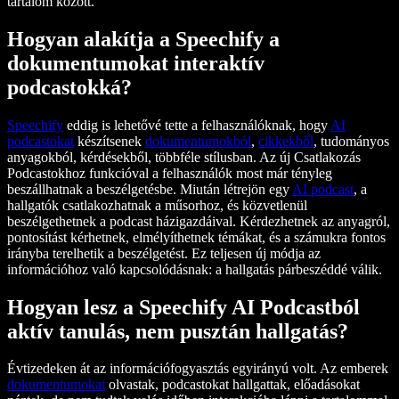
tartalom között.
Hogyan alakítja a Speechify a
dokumentumokat interaktív
podcastokká?
Speechify
eddig is lehetővé tette a felhasználóknak, hogy
AI
podcastokat
készítsenek
dokumentumokból
,
cikkekből
, tudományos
anyagokból, kérdésekből, többféle stílusban. Az új Csatlakozás
Podcastokhoz funkcióval a felhasználók most már tényleg
beszállhatnak a beszélgetésbe. Miután létrejön egy
AI podcast
, a
hallgatók csatlakozhatnak a műsorhoz, és közvetlenül
beszélgethetnek a podcast házigazdáival. Kérdezhetnek az anyagról,
pontosítást kérhetnek, elmélyíthetnek témákat, és a számukra fontos
irányba terelhetik a beszélgetést. Ez teljesen új módja az
információhoz való kapcsolódásnak: a hallgatás párbeszéddé válik.
Hogyan lesz a Speechify AI Podcastból
aktív tanulás, nem pusztán hallgatás?
Évtizedeken át az információfogyasztás egyirányú volt. Az emberek
dokumentumokat
olvastak, podcastokat hallgattak, előadásokat