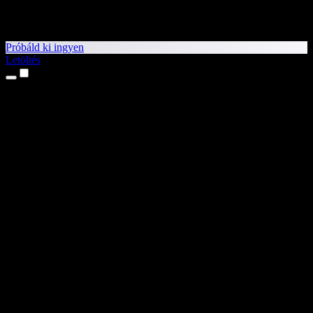
Próbáld ki ingyen
Letöltés
Termékek
Szövegfelolvasás
iPhone és iPad alkalmazások
Android alkalmazás
Chrome-bővítmény
Edge-bővítmény
Webalkalmazás
Mac alkalmazás
Windows alkalmazás