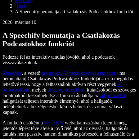
Kezdőlap
Speechify fejlesztőknek
Hírek
A Speechify bemutatja a Csatlakozás Podcastokhoz funkciót
2026. március 10.
A Speechify bemutatja a Csatlakozás
Podcastokhoz funkciót
Fedezze fel az interaktív tanulás jövőjét, ahol a podcastok
visszaválaszolnak.
Speechify
, a vezető
hangalapú AI produktivitási asszisztens
ma
bemutatta új Csatlakozás Podcastokhoz funkcióját – ez a megoldás
lehetővé teszi, hogy a felhasználók aktívan részt vegyenek
AI
podcastokban
, melyek
dokumentumokból
, kutatásokból és szöveges
tartalmakból készülnek. Ez a funkció átalakítja az
AI podcastok
hallgatását teljesen interaktív élménnyé, ahol a hallgatók
beléphetnek a beszélgetésbe, kérdezhetnek és azonnal választ
kapnak.
A funkció elsőként a
Speechify
webalkalmazásban jelenik meg,
jelentős lépést téve afelé a jövő felé, ahol az olvasás, hallgatás és
tanulás nem passzív, hanem dinamikus párbeszéd a felhasználó és a