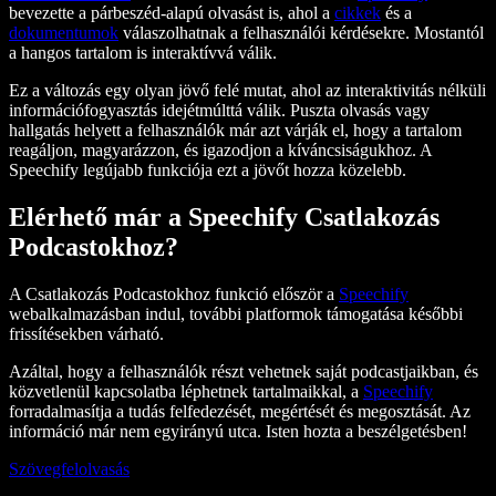
bevezette a párbeszéd-alapú olvasást is, ahol a
cikkek
és a
dokumentumok
válaszolhatnak a felhasználói kérdésekre. Mostantól
a hangos tartalom is interaktívvá válik.
Ez a változás egy olyan jövő felé mutat, ahol az interaktivitás nélküli
információfogyasztás idejétmúlttá válik. Puszta olvasás vagy
hallgatás helyett a felhasználók már azt várják el, hogy a tartalom
reagáljon, magyarázzon, és igazodjon a kíváncsiságukhoz. A
Speechify legújabb funkciója ezt a jövőt hozza közelebb.
Elérhető már a Speechify Csatlakozás
Podcastokhoz?
A Csatlakozás Podcastokhoz funkció először a
Speechify
webalkalmazásban indul, további platformok támogatása későbbi
frissítésekben várható.
Azáltal, hogy a felhasználók részt vehetnek saját podcastjaikban, és
közvetlenül kapcsolatba léphetnek tartalmaikkal, a
Speechify
forradalmasítja a tudás felfedezését, megértését és megosztását. Az
információ már nem egyirányú utca. Isten hozta a beszélgetésben!
Szövegfelolvasás