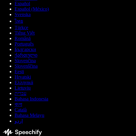
Español
Español (México)
Svenska
ไทย
Türkçe
Tiếng Việt
Română
Português
Български
ქართული
Slovenčina
Slovenščina
Eesti
Hrvatski
Ελληνικά
Lietuvių
עברית
Bahasa Indonesia
বাংলা
Català
Bahasa Melayu
اردو