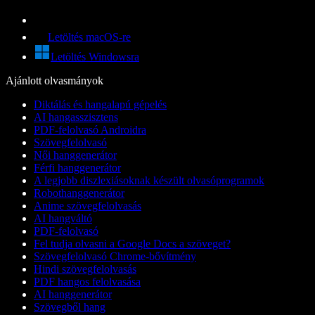
Letöltés macOS-re
Letöltés Windowsra
Ajánlott olvasmányok
Diktálás és hangalapú gépelés
AI hangasszisztens
PDF-felolvasó Androidra
Szövegfelolvasó
Női hanggenerátor
Férfi hanggenerátor
A legjobb diszlexiásoknak készült olvasóprogramok
Robothanggenerátor
Anime szövegfelolvasás
AI hangváltó
PDF-felolvasó
Fel tudja olvasni a Google Docs a szöveget?
Szövegfelolvasó Chrome-bővítmény
Hindi szövegfelolvasás
PDF hangos felolvasása
AI hanggenerátor
Szövegből hang