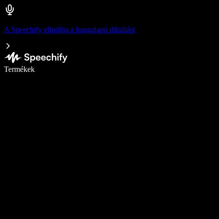
A Speechify elindítja a hangalapú diktálást
Írj akár ötször gyorsabban diktálással
Termékek
Tudj meg többet