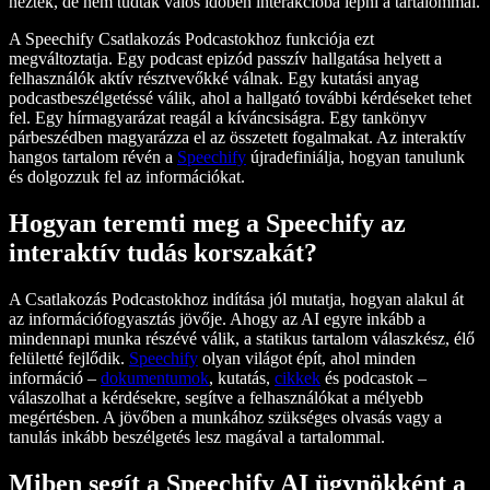
néztek, de nem tudtak valós időben interakcióba lépni a tartalommal.
A Speechify Csatlakozás Podcastokhoz funkciója ezt
megváltoztatja. Egy podcast epizód passzív hallgatása helyett a
felhasználók aktív résztvevőkké válnak. Egy kutatási anyag
podcastbeszélgetéssé válik, ahol a hallgató további kérdéseket tehet
fel. Egy hírmagyarázat reagál a kíváncsiságra. Egy tankönyv
párbeszédben magyarázza el az összetett fogalmakat. Az interaktív
hangos tartalom révén a
Speechify
újradefiniálja, hogyan tanulunk
és dolgozzuk fel az információkat.
Hogyan teremti meg a Speechify az
interaktív tudás korszakát?
A Csatlakozás Podcastokhoz indítása jól mutatja, hogyan alakul át
az információfogyasztás jövője. Ahogy az AI egyre inkább a
mindennapi munka részévé válik, a statikus tartalom válaszkész, élő
felületté fejlődik.
Speechify
olyan világot épít, ahol minden
információ –
dokumentumok
, kutatás,
cikkek
és podcastok –
válaszolhat a kérdésekre, segítve a felhasználókat a mélyebb
megértésben. A jövőben a munkához szükséges olvasás vagy a
tanulás inkább beszélgetés lesz magával a tartalommal.
Miben segít a Speechify AI ügynökként a