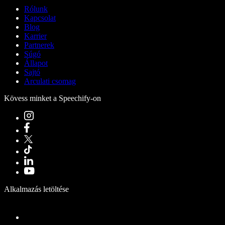
Rólunk
Kapcsolat
Blog
Karrier
Partnerek
Súgó
Állapot
Sajtó
Arculati csomag
Kövess minket a Speechify-on
Alkalmazás letöltése