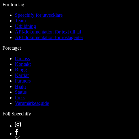
För företag
Speechify för utvecklare
Team
Utbildning
API-dokumentation för text till tal
API-dokumentation för röstagenter
Företaget
Om oss
Kontakt
Blogg
Karriär
Partners
Hjälp
Status
Press
Varumärkesguide
Följ Speechify