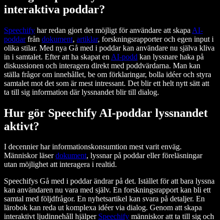
interaktiva poddar?
Speechify
har redan gjort det möjligt för användare att skapa
AI-
poddar
från
dokument
,
artiklar
, forskningsrapporter och egen input i
olika stilar. Med nya Gå med i poddar kan användare nu själva kliva
in i samtalet. Efter att ha skapat en
AI-podd
kan lyssnare haka på
diskussionen och interagera direkt med poddvärdarna. Man kan
ställa frågor om innehållet, be om förklaringar, bolla idéer och styra
samtalet mot det som är mest intressant. Det blir ett helt nytt sätt att
ta till sig information där lyssnandet blir till dialog.
Hur gör Speechify AI-poddar lyssnandet
aktivt?
I decennier har informationskonsumtion mest varit enväg.
Människor läser
dokument
, lyssnar på poddar eller föreläsningar
utan möjlighet att interagera i realtid.
Speechifys Gå med i poddar ändrar på det. Istället för att bara lyssna
kan användaren nu vara med själv. En forskningsrapport kan bli ett
samtal med följdfrågor. En nyhetsartikel kan svara på detaljer. En
lärobok kan reda ut komplexa idéer via dialog. Genom att skapa
interaktivt ljudinnehåll hjälper
Speechify
människor att ta till sig och