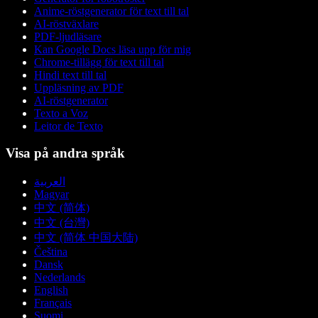
Anime-röstgenerator för text till tal
AI-röstväxlare
PDF-ljudläsare
Kan Google Docs läsa upp för mig
Chrome-tillägg för text till tal
Hindi text till tal
Uppläsning av PDF
AI-röstgenerator
Texto a Voz
Leitor de Texto
Visa på andra språk
العربية
Magyar
中文 (简体)
中文 (台灣)
中文 (简体 中国大陆)
Čeština
Dansk
Nederlands
English
Français
Suomi