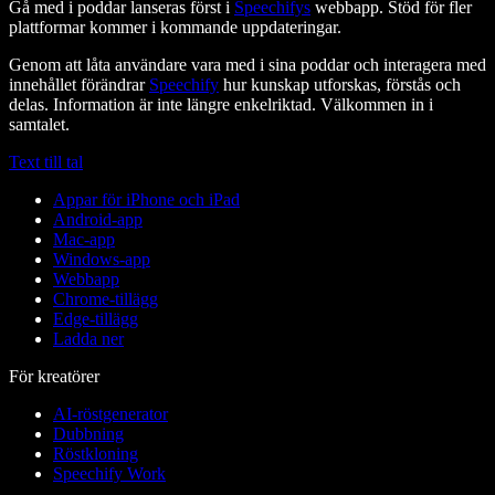
Gå med i poddar lanseras först i
Speechifys
webbapp. Stöd för fler
plattformar kommer i kommande uppdateringar.
Genom att låta användare vara med i sina poddar och interagera med
innehållet förändrar
Speechify
hur kunskap utforskas, förstås och
delas. Information är inte längre enkelriktad. Välkommen in i
samtalet.
Text till tal
Appar för iPhone och iPad
Android-app
Mac-app
Windows-app
Webbapp
Chrome-tillägg
Edge-tillägg
Ladda ner
För kreatörer
AI-röstgenerator
Dubbning
Röstkloning
Speechify Work