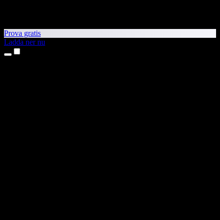
Prova gratis
Ladda ner nu
Produkter
Text till tal
Appar för iPhone och iPad
Android-app
Chrome-tillägg
Edge-tillägg
Webbapp
Mac-app
Windows-app