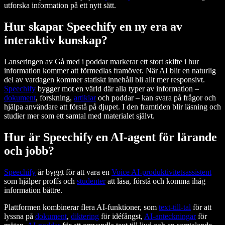
utforska information på ett nytt sätt.
Hur skapar Speechify en ny era av
interaktiv kunskap?
Lanseringen av Gå med i poddar markerar ett stort skifte i hur
information kommer att förmedlas framöver. När AI blir en naturlig
del av vardagen kommer statiskt innehåll bli allt mer responsivt.
Speechify
bygger mot en värld där alla typer av information –
dokument
, forskning,
artiklar
och poddar – kan svara på frågor och
hjälpa användare att förstå på djupet. I den framtiden blir läsning och
studier mer som ett samtal med materialet självt.
Hur är Speechify en AI-agent för lärande
och jobb?
Speechify
är byggt för att vara en
Voice AI-produktivitetsassistent
som hjälper proffs och
studenter
att läsa, förstå och komma ihåg
information bättre.
Plattformen kombinerar flera AI-funktioner, som
text-till-tal
för att
lyssna på
dokument
,
diktering
för idéfångst,
AI-anteckningar
för