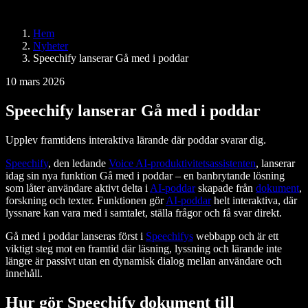
Speechify för Access to Work
Speechify för DSA
SIMBA-röstagenter
Hem
Speechify för utvecklare
Nyheter
Speechify lanserar Gå med i poddar
10 mars 2026
Speechify lanserar Gå med i poddar
Upplev framtidens interaktiva lärande där poddar svarar dig.
Speechify
, den ledande
Voice AI-produktivitetsassistenten
, lanserar
idag sin nya funktion Gå med i poddar – en banbrytande lösning
som låter användare aktivt delta i
AI-poddar
skapade från
dokument
,
forskning och texter. Funktionen gör
AI-poddar
helt interaktiva, där
lyssnare kan vara med i samtalet, ställa frågor och få svar direkt.
Gå med i poddar lanseras först i
Speechifys
webbapp och är ett
viktigt steg mot en framtid där läsning, lyssning och lärande inte
längre är passivt utan en dynamisk dialog mellan användare och
innehåll.
Hur gör Speechify dokument till