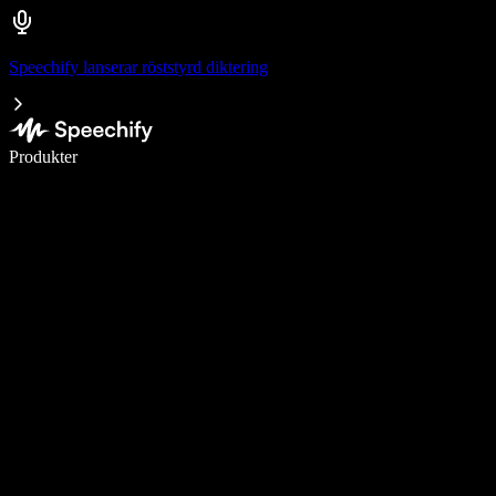
Speechify lanserar röststyrd diktering
Skriv 5× snabbare med röstdiktering
Produkter
Läs mer