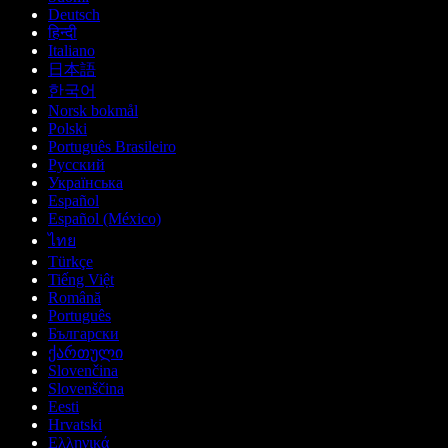
Deutsch
हिन्दी
Italiano
日本語
한국어
Norsk bokmål
Polski
Português Brasileiro
Русский
Українська
Español
Español (México)
ไทย
Türkçe
Tiếng Việt
Română
Português
Български
ქართული
Slovenčina
Slovenščina
Eesti
Hrvatski
Ελληνικά