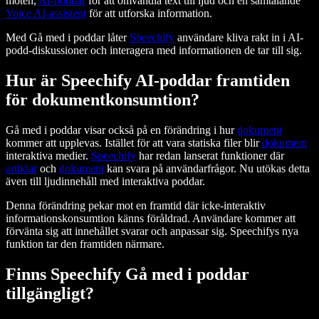
möten,
AI-poddar
för att omvandla text till ljud och en samtalande
Voice AI-assistent
för att utforska information.
Med Gå med i poddar låter
Speechify
användare kliva rakt in i AI-
podd-diskussioner och interagera med informationen de tar till sig.
Hur är Speechify AI-poddar framtiden
för dokumentkonsumtion?
Gå med i poddar visar också på en förändring i hur
dokument
kommer att upplevas. Istället för att vara statiska filer blir
dokument
interaktiva medier.
Speechify
har redan lanserat funktioner där
artiklar
och
dokument
kan svara på användarfrågor. Nu utökas detta
även till ljudinnehåll med interaktiva poddar.
Denna förändring pekar mot en framtid där icke-interaktiv
informationskonsumtion känns föråldrad. Användare kommer att
förvänta sig att innehållet svarar och anpassar sig. Speechifys nya
funktion tar den framtiden närmare.
Finns Speechify Gå med i poddar
tillgängligt?