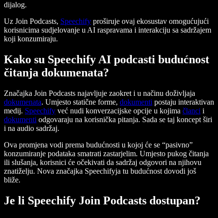
dijalog.
Uz Join Podcasts,
Speechify
proširuje ovaj ekosustav omogućujući
korisnicima sudjelovanje u AI raspravama i interakciju sa sadržajem
koji konzumiraju.
Kako su Speechify AI podcasti budućnost
čitanja dokumenata?
Značajka Join Podcasts najavljuje zaokret i u načinu doživljaja
dokumenata
. Umjesto statične forme,
dokumenti
postaju interaktivan
medij.
Speechify
već nudi konverzacijske opcije u kojima
članci
i
dokumenti
odgovaraju na korisnička pitanja. Sada se taj koncept širi
i na audio sadržaj.
Ova promjena vodi prema budućnosti u kojoj će se “pasivno”
konzumiranje podataka smatrati zastarjelim. Umjesto pukog čitanja
ili slušanja, korisnici će očekivati da sadržaj odgovori na njihovu
znatiželju. Nova značajka Speechifyja tu budućnost dovodi još
bliže.
Je li Speechify Join Podcasts dostupan?