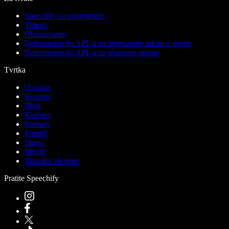
Speechify za programere
Timovi
Obrazovanje
Dokumentacija API-ja za pretvaranje teksta u govor
Dokumentacija API-ja za glasovne agente
Tvrtka
O nama
Kontakt
Blog
Karijere
Partneri
Pomoć
Status
Mediji
Vizualni identitet
Pratite Speechify