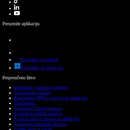
Preuzmite aplikaciju
Preuzmite za macOS
Preuzmite za Windows
Preporučeno štivo
Diktiranje i glasovno tipkanje
AI glasovni asistent
Pretvaranje PDF-a u govor na Androidu
Čitač teksta
Generator ženskih glasova
Generator muških glasova
Najbolji alati za čitanje za disleksiju
Generator robotskih glasova
Anime tekst u govor