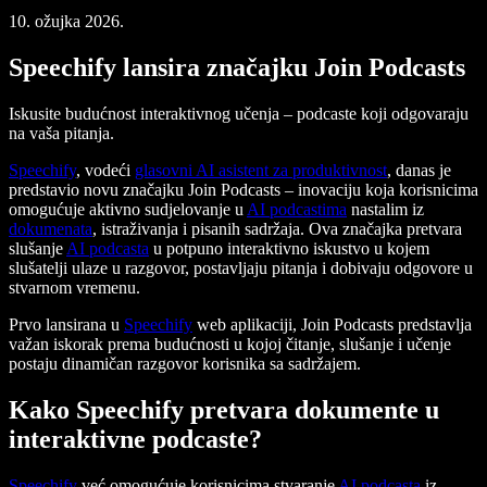
10. ožujka 2026.
Speechify lansira značajku Join Podcasts
Iskusite budućnost interaktivnog učenja – podcaste koji odgovaraju
na vaša pitanja.
Speechify
, vodeći
glasovni AI asistent za produktivnost
, danas je
predstavio novu značajku Join Podcasts – inovaciju koja korisnicima
omogućuje aktivno sudjelovanje u
AI podcastima
nastalim iz
dokumenata
, istraživanja i pisanih sadržaja. Ova značajka pretvara
slušanje
AI podcasta
u potpuno interaktivno iskustvo u kojem
slušatelji ulaze u razgovor, postavljaju pitanja i dobivaju odgovore u
stvarnom vremenu.
Prvo lansirana u
Speechify
web aplikaciji, Join Podcasts predstavlja
važan iskorak prema budućnosti u kojoj čitanje, slušanje i učenje
postaju dinamičan razgovor korisnika sa sadržajem.
Kako Speechify pretvara dokumente u
interaktivne podcaste?
Speechify
već omogućuje korisnicima stvaranje
AI podcasta
iz