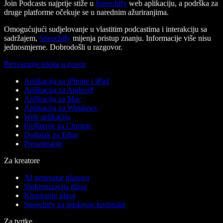
Join Podcasts najprije stiže u
Speechify
web aplikaciju, a podrška za
druge platforme očekuje se u narednim ažuriranjima.
Omogućujući sudjelovanje u vlastitim podcastima i interakciju sa
sadržajem,
Speechify
mijenja pristup znanju. Informacije više nisu
jednosmjerne. Dobrodošli u razgovor.
Pretvaranje teksta u govor
Aplikacija za iPhone i iPad
Aplikacija za Android
Aplikacija za Mac
Aplikacija za Windows
Web aplikacija
Proširenje za Chrome
Dodatak za Edge
Preuzimanje
Za kreatore
AI generator glasova
Sinkronizacija glasa
Kloniranje glasa
Speechify za poslovne korisnike
Za tvrtke