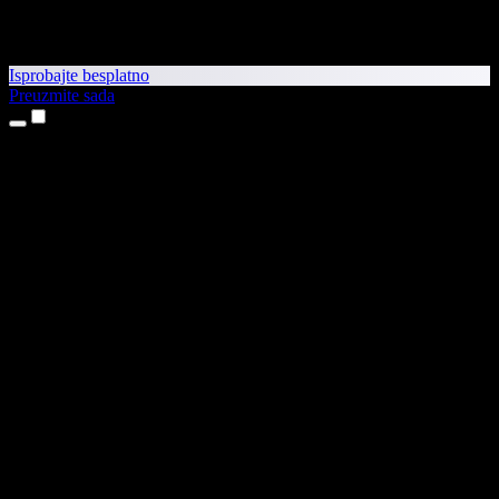
Isprobajte besplatno
Preuzmite sada
Proizvodi
Pretvaranje teksta u govor
Aplikacije za iPhone i iPad
Aplikacija za Android
Proširenje za Chrome
Proširenje za Edge
Web-aplikacija
Aplikacija za Mac
Aplikacija za Windows