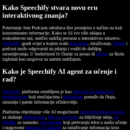
Kako Speechify stvara novu eru
interaktivnog znanja?
Pokretanje Join Podcasts odražava širu promjenu u načinu na koji
konzumiramo informacije. Kako se AI sve više uklapa u
svakodnevni rad, statični sadržaj prerasta u interaktivno iskustvo.
Speechify
gradi svijet u kojem svaki
dokument
, istraživanje,
članak
i
podcast može odgovarati na pitanja i voditi do dubljeg
razumijevanja. U budućnosti će čitanje za posao ili
učenje
za školu
izgledati kao razgovor sa samim sadržajem.
Kako je Speechify AI agent za učenje i
rad?
Speechify
platforma osmišljena je kao
glasovni AI asistent za
produktivnost
koji stručnjacima i
studentima
pomaže da čitaju,
razumiju i pamte informacije učinkovitije.
Platforma objedinjuje više AI mogućnosti:
pretvorbu teksta u govor
za slušanje
dokumenata
,
dikciju govorom
za bilježenje ideja,
AI
bilješke
za sastanke,
AI podcaste
koji pretvaraju tekst u audio učenje
i razgovorni
glasovni AI asistent
za istraživanje informacija kroz