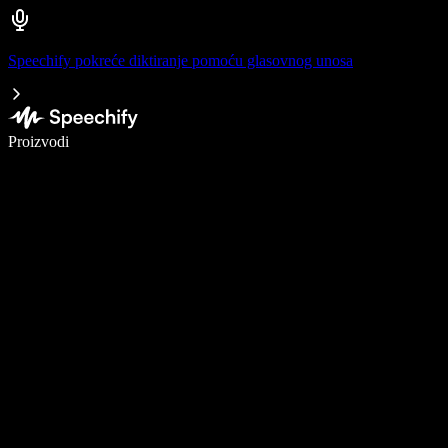
Speechify pokreće diktiranje pomoću glasovnog unosa
Pišite 5× brže uz glasovno diktiranje
Proizvodi
Saznajte više