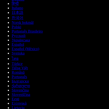
हिन्दी
Italiano
日本語
한국어
Norsk bokmål
Polski
Português Brasileiro
Русский
Українська
Español
Español (México)
Svenska
ไทย
Türkçe
Tiếng Việt
Română
Português
Български
ქართული
Slovenčina
Slovenščina
Eesti
Ελληνικά
Lietuvių