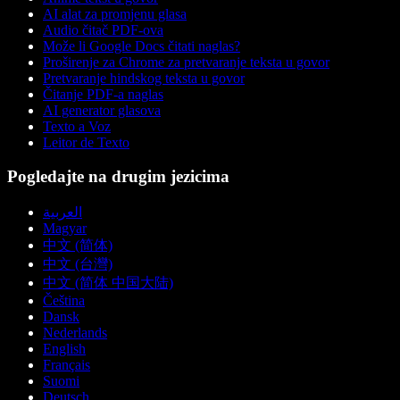
AI alat za promjenu glasa
Audio čitač PDF-ova
Može li Google Docs čitati naglas?
Proširenje za Chrome za pretvaranje teksta u govor
Pretvaranje hindskog teksta u govor
Čitanje PDF-a naglas
AI generator glasova
Texto a Voz
Leitor de Texto
Pogledajte na drugim jezicima
العربية
Magyar
中文 (简体)
中文 (台灣)
中文 (简体 中国大陆)
Čeština
Dansk
Nederlands
English
Français
Suomi
Deutsch