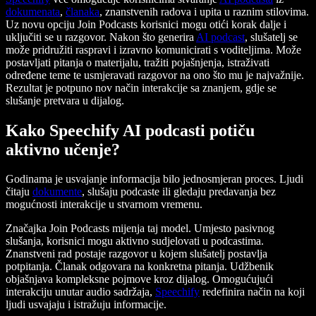
dokumenata
,
članaka
, znanstvenih radova i upita u raznim stilovima.
Uz novu opciju Join Podcasts korisnici mogu otići korak dalje i
uključiti se u razgovor. Nakon što generira
AI podcast
, slušatelj se
može pridružiti raspravi i izravno komunicirati s voditeljima. Može
postavljati pitanja o materijalu, tražiti pojašnjenja, istraživati
određene teme te usmjeravati razgovor na ono što mu je najvažnije.
Rezultat je potpuno nov način interakcije sa znanjem, gdje se
slušanje pretvara u dijalog.
Kako Speechify AI podcasti potiču
aktivno učenje?
Godinama je usvajanje informacija bilo jednosmjeran proces. Ljudi
čitaju
dokumente
, slušaju podcaste ili gledaju predavanja bez
mogućnosti interakcije u stvarnom vremenu.
Značajka Join Podcasts mijenja taj model. Umjesto pasivnog
slušanja, korisnici mogu aktivno sudjelovati u podcastima.
Znanstveni rad postaje razgovor u kojem slušatelj postavlja
potpitanja. Članak odgovara na konkretna pitanja. Udžbenik
objašnjava kompleksne pojmove kroz dijalog. Omogućujući
interakciju unutar audio sadržaja,
Speechify
redefinira način na koji
ljudi usvajaju i istražuju informacije.