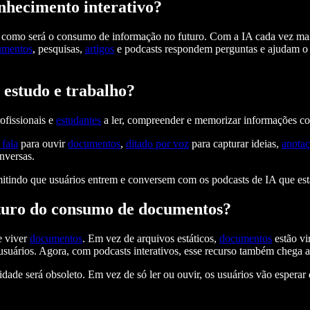
nhecimento interativo?
como será o consumo de informação no futuro. Com a IA cada vez mais 
umentos
, pesquisas,
artigos
e podcasts respondem perguntas e ajudam o u
 estudo e trabalho?
ofissionais e
estudantes
a ler, compreender e memorizar informações co
 fala
para ouvir
documentos
,
ditado por voz
para capturar ideias,
anota
nversas.
mitindo que usuários entrem e conversem com os podcasts de IA que es
uturo do consumo de documentos?
e viver
documentos
. Em vez de arquivos estáticos,
documentos
estão vi
uários. Agora, com podcasts interativos, esse recurso também chega a
dade será obsoleto. Em vez de só ler ou ouvir, os usuários vão esperar