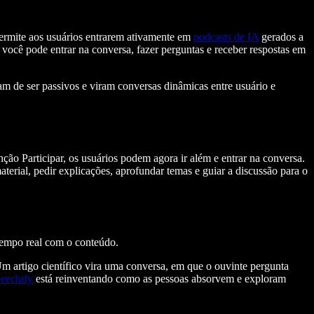
permite aos usuários entrarem ativamente em
podcasts de IA
gerados a
você pode entrar na conversa, fazer perguntas e receber respostas em
am de ser passivos e viram conversas dinâmicas entre usuário e
nção Participar, os usuários podem agora ir além e entrar na conversa.
aterial, pedir explicações, aprofundar temas e guiar a discussão para o
 tempo real com o conteúdo.
m artigo científico vira uma conversa, em que o ouvinte pergunta
eechify
está reinventando como as pessoas absorvem e exploram