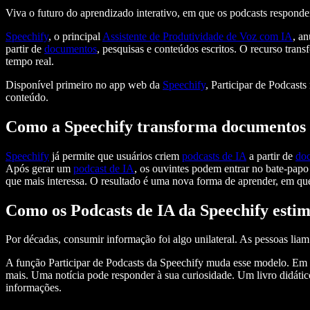
Viva o futuro do aprendizado interativo, em que os podcasts respond
Speechify
, o principal
Assistente de Produtividade de Voz com IA
, a
partir de
documentos
, pesquisas e conteúdos escritos. O recurso tran
tempo real.
Disponível primeiro no app web da
Speechify
, Participar de Podcast
conteúdo.
Como a Speechify transforma documentos e
Speechify
já permite que usuários criem
podcasts de IA
a partir de
do
Após gerar um
podcast de IA
, os ouvintes podem entrar no bate-papo 
que mais interessa. O resultado é uma nova forma de aprender, em que
Como os Podcasts de IA da Speechify esti
Por décadas, consumir informação foi algo unilateral. As pessoas lia
A função Participar de Podcasts da Speechify muda esse modelo. Em v
mais. Uma notícia pode responder à sua curiosidade. Um livro didático
informações.