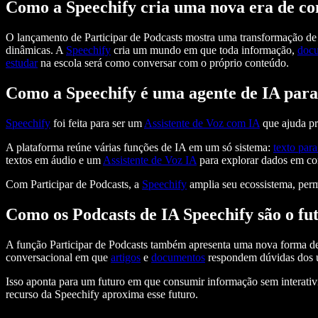
Como a Speechify cria uma nova era de co
O lançamento de Participar de Podcasts mostra uma transformação de 
dinâmicas. A
Speechify
cria um mundo em que toda informação,
doc
estudar
na escola será como conversar com o próprio conteúdo.
Como a Speechify é uma agente de IA para
Speechify
foi feita para ser um
Assistente de Voz com IA
que ajuda pr
A plataforma reúne várias funções de IA em um só sistema:
texto para
textos em áudio e um
Assistente de Voz IA
para explorar dados em co
Com Participar de Podcasts, a
Speechify
amplia seu ecossistema, per
Como os Podcasts de IA Speechify são o f
A função Participar de Podcasts também apresenta uma nova forma d
conversacional em que
artigos
e
documentos
respondem dúvidas dos us
Isso aponta para um futuro em que consumir informação sem interativi
recurso da Speechify aproxima esse futuro.