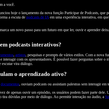
em a você.
nunciou hoje o lançamento da nova função Participar de Podcasts, que 
sforma a escuta de
podcasts de IA
em uma experiência interativa, em que 
s marca um novo passo para um futuro em que ler, ouvir e aprender deix
m podcasts interativos?
cumentos
,
artigos
, pesquisas e prompts de vários estilos. Com a nova fu
e interagir com os apresentadores. É possível fazer perguntas sobre o m
 escutar vira diálogo.
mulam o aprendizado ativo?
m
documentos
, ouviam podcasts ou assistiam palestras sem interagir em
ez de apenas ouvir um episódio, os usuários podem fazer parte dele. U
 tira dúvidas por meio de diálogo. Ao permitir interação no áudio, a
Sp