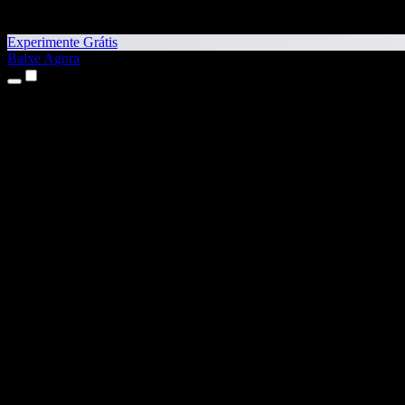
Experimente Grátis
Baixe Agora
Produtos
Texto para Fala
Apps para iPhone e iPad
App para Android
Extensão para Chrome
Extensão para Edge
App Web
App para Mac
App para Windows
Gerador de Voz com IA
Dublagem de Voz
Dublagem
Clonagem de Voz