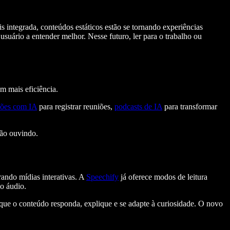
integrada, conteúdos estáticos estão se tornando experiências
suário a entender melhor. Nesse futuro, ler para o trabalho ou
m mais eficiência.
ções com IA
para registrar reuniões,
podcasts de IA
para transformar
tão ouvindo.
rando mídias interativas. A
Speechify
já oferece modos de leitura
o áudio.
 que o conteúdo responda, explique e se adapte à curiosidade. O novo