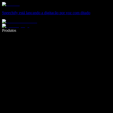
Speechify está lançando a digitação por voz com ditado
Escreva 5× mais rápido com digitação por voz
Produtos
Saiba mais