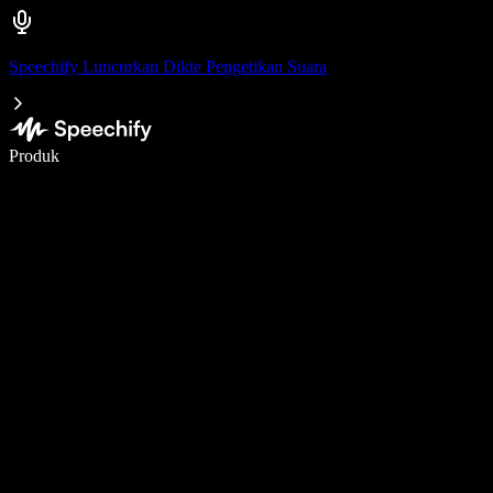
Speechify Luncurkan Dikte Pengetikan Suara
Menulis 5× lebih cepat dengan dikte suara
Produk
Pelajari lebih lanjut