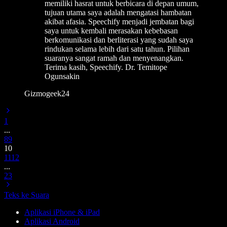
memiliki hasrat untuk berbicara di depan umum,
tujuan utama saya adalah mengatasi hambatan
akibat afasia. Speechify menjadi jembatan bagi
saya untuk kembali merasakan kebebasan
berkomunikasi dan berliterasi yang sudah saya
rindukan selama lebih dari satu tahun. Pilihan
suaranya sangat ramah dan menyenangkan.
Terima kasih, Speechify. Dr. Temitope
Ogunsakin
Gizmogeek24
1
...
8
9
10
11
12
...
23
Teks ke Suara
Aplikasi iPhone & iPad
Aplikasi Android