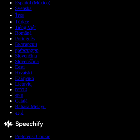
Español (México)
Svenska
ไทย
Türkçe
Tiếng Việt
Română
Português
Български
ქართული
Slovenčina
Slovenščina
Eesti
Hrvatski
Ελληνικά
Lietuvių
עברית
বাংলা
Català
Bahasa Melayu
اردو
Preferensi Cookie