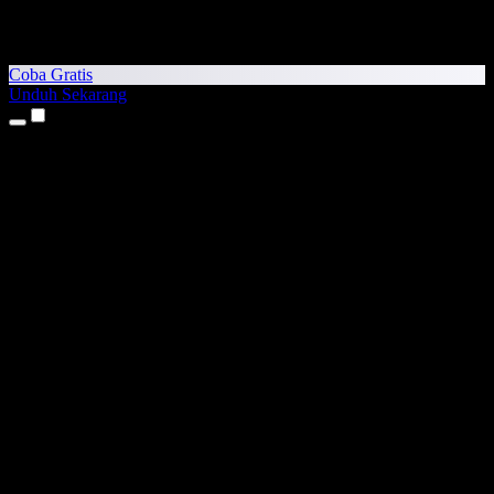
Coba Gratis
Unduh Sekarang
Produk
Teks ke Suara
Aplikasi iPhone & iPad
Aplikasi Android
Ekstensi Chrome
Ekstensi Edge
Aplikasi Web
Aplikasi Mac
Aplikasi Windows