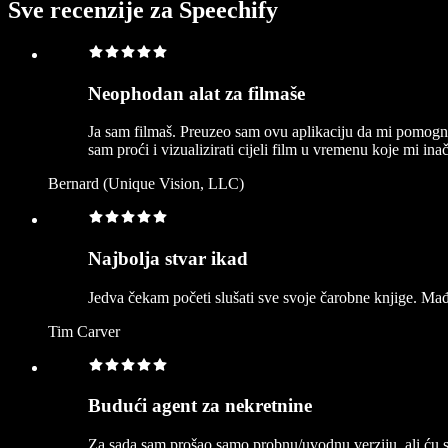
Sve recenzije za Speechify
Neophodan alat za filmaše
Ja sam filmaš. Preuzeo sam ovu aplikaciju da mi pomogne č
sam proći i vizualizirati cijeli film u vremenu koje mi ina
Bernard (Unique Vision, LLC)
Najbolja stvar ikad
Jedva čekam početi slušati sve svoje čarobne knjige. Ma
Tim Carver
Budući agent za nekretnine
Za sada sam prošao samo probnu/uvodnu verziju, ali ć