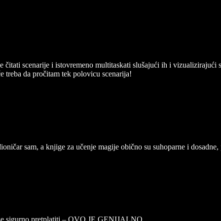
itati scenarije i istovremeno multitaskati slušajući ih i vizualiziraju
če treba da pročitam tek polovicu scenarija!
đioničar sam, a knjige za učenje magije obično su suhoparne i dosadne
u se sigurno pretplatiti – OVO JE GENIJALNO.