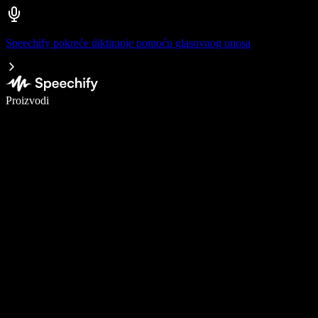
Speechify pokreće diktiranje pomoću glasovnog unosa
Pišite 5× brže uz glasovno diktiranje
Proizvodi
Saznajte više