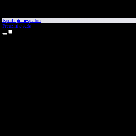
Isprobajte besplatno
Preuzmite sada
Proizvodi
Pretvaranje teksta u govor
Aplikacije za iPhone i iPad
Aplikacija za Android
Proširenje za Chrome
Proširenje za Edge
Web-aplikacija
Aplikacija za Mac
Aplikacija za Windows