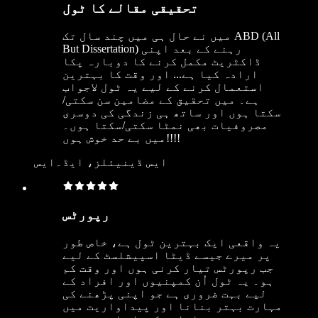
تحقیقی مقالے کا ٹول
میں نے حال ہی میں چند سال تک ABD (All
But Dissertation) رہنے کے بعد اپنی
ڈاکٹریٹ مکمل کرنے کا دوبارہ پکا
ارادہ کیا ہے... اور وقت کا بہترین
استعمال کرنے کے لیے یہ ٹول لاجواب
ہے۔ میں تحقیق کے مضامین سن سکتی/
سکتا ہوں اور ساتھ ہی زندگی کی دوسری
مصروفیات بھی نمٹا سکتی/سکتا ہوں۔
میں بے حد خوش ہوں!!!!
ایس ڈینیئلز، ایڈ۔ایس
رپورٹس
یہ واقعی ایک بہترین ٹول ہے، خاص طور
پر میرے جیسے ڈیٹا اسپیشلسٹ کے لیے
جب رپورٹس تیار کرنی ہوں اور وقت کم
ہو۔ یہ ٹول اُن کمپنیوں اور افراد کے
لیے بہت ضروری ہے جو اپنی پڑھنے کی
مہارت بہتر بنانا اور پیداواریت میں