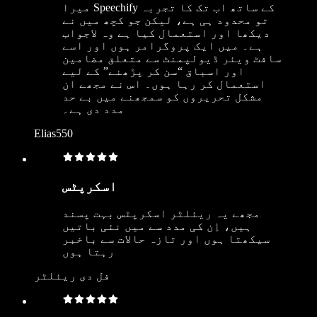
میرا Speechify کے ساتھ اب تک کا تجربہ
تو محدود ہی ہے، لیکن جو کچھ میں نے
دیکھا اور استعمال کیا ہے وہ لاجواب
ہے۔ میں ایک پروگرامر ہوں اور اسے
سافٹ ویئر ڈیولپمنٹ سے متعلق مضامین
اور اسباق “سن کر پڑھنے” کے لیے
استعمال کر رہا ہوں۔ اس نے مجھے ان
مشکل تحریروں کو سمجھنے میں بے حد
مدد دی ہے۔
Elias550
اسکرپٹس
مجھے یہ ریئلٹر اسکرپٹس بہت پسند
ہیں، اِن کی مدد سے میں نئی باتیں
سیکھتا ہوں اور تازہ حالات سے باخبر
رہتا ہوں
فل دی ریئلٹر