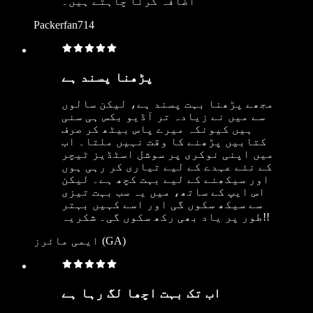
اضافہ کرنا چاہتے ہیں۔
Packerfan714
پڑھنا پسند ہے
مجھے پڑھنا بہت پسند ہے، لیکن سالوں
سے میں نے زیادہ تر آڈیو بکس ہی سنی
ہیں کیونکہ میرے پاس بیٹھ کر صرف
کتابیں پڑھنے کا وقت نہیں ملتا۔ اب
میں اپنی نوکری پر سوشل اسٹڈیز ٹیچر
کے نئے عہدے کے لیے تیاری کر رہی ہوں
اور سیکھنے کے لیے بہت کچھ ہے۔ لیکن
اس ایپ کے ساتھ، میں یہ سب بہت تیزی
سے سیکھ سکوں گی اور اسے کہیں بہتر
طور پر یاد بھی رکھ سکوں گی۔ شکریہ!!
ایمی مائرز (GA)
اب تک بہت اچھا لگ رہا ہے