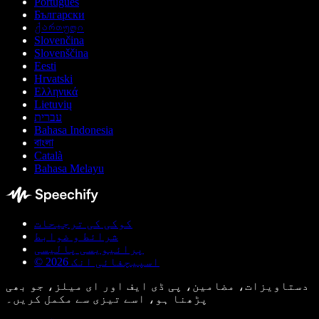
Português
Български
ქართული
Slovenčina
Slovenščina
Eesti
Hrvatski
Ελληνικά
Lietuvių
עברית
Bahasa Indonesia
বাংলা
Català
Bahasa Melayu
کوکی کی ترجیحات
شرائط و ضوابط
پرائیویسی پالیسی
© اسپیچفائی انک 2026
دستاویزات، مضامین، پی ڈی ایف اور ای میلز، جو بھی
پڑھنا ہو، اسے تیزی سے مکمل کریں۔