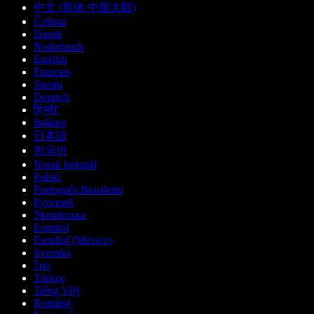
中文 (简体 中国大陆)
Čeština
Dansk
Nederlands
English
Français
Suomi
Deutsch
हिन्दी
Italiano
日本語
한국어
Norsk bokmål
Polski
Português Brasileiro
Русский
Українська
Español
Español (México)
Svenska
ไทย
Türkçe
Tiếng Việt
Română