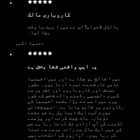
کاروباری مالک
بالکل لاجواب! اس نے میرا بہت سا وقت
بچا لیا۔
نحمیا اکبر
یہ ایپ واقعی شفا بخش ہے
میرا فالج ہو چکا ہے اور میں افیسیا
نامی عارضے سے نبرد آزما ہوں۔ بطور
مصنف اور کاروباری، اور تقریر سے
گہری دلچسپی رکھنے والے شخص کے طور
پر، میرا سب سے بڑا مقصد افیسیا کی
رکاوٹوں پر قابو پانا ہے۔ اسپیچفائی
میرے لیے ایک ایسا پل ہے جو مجھے
دوبارہ بات چیت کرنے اور پڑھنے
لکھنے کی اُس آزادی تک لے جا رہا ہے جس
کی میں ایک سال سے زائد عرصے سے تمنا
کر رہا ہوں۔ آوازوں کے انتخاب میں