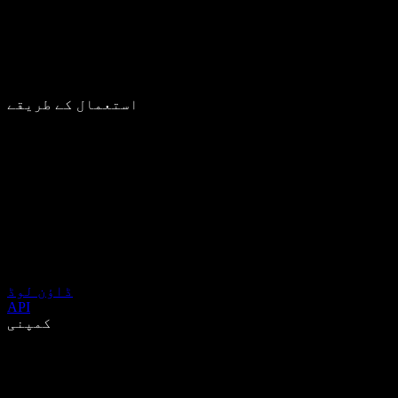
استعمال کے طریقے
ڈاؤن لوڈ
API
کمپنی