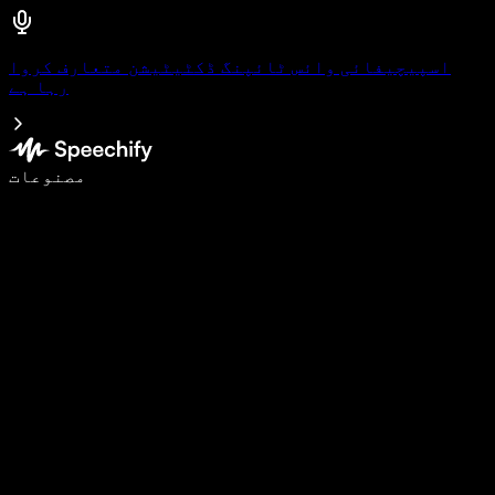
اسپیچیفائی وائس ٹائپنگ ڈکٹیٹیشن متعارف کروا
رہا ہے
وائس ٹائپنگ کے ساتھ 5 گنا تیزی سے لکھیں
مصنوعات
مزید جانیں