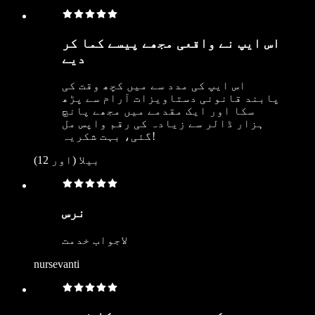
اس ایپ نے واقعی مجھے پیسے کما کر
دیے
اس ایپ کی مدد سے میں کچھ وقت کی
پابند قانونی دستاویزات آرام سے پڑھ
سکا اور ایک مقدمے میں مجھے پانچ
ہزار ڈالر سے زیادہ کی رقم واپس مل
گئی، بہت شکریہ!
بیلا (اور 12)
نرس
لاجواب خدمت
nursevanti