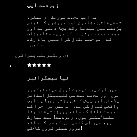
زبردست ایپ
یہ ایپ مجھے بورنگ ای میلز،
تحقیقاتی مضامین اور مریضوں کے نوٹس
پڑھنے میں بہت سا وقت بچا دیتی ہے اور
مجھے موقع دیتی ہے کہ میں دستاویزات
کے اہم حصے نکال کر انہیں یاد رکھ
سکوں۔
دی ویکیریئس پیراگون
نیا سبسکرائبر
میں ایک پرائیویٹ لیبل مینوفیکچرر
ہوں اور مجھے بہت سی کلینیکل اسٹڈیز
پڑھنی اور پیش کرنی پڑتی ہیں! یہ ایپ
واقعی کمال کی ہے، اب میں ہر اجزا کے
درست تلفظ کے ساتھ پریزنٹیشنز بنا
سکتا/سکتی ہوں۔ زبردست! بہت مبارک
ہو، میں اس کامیابی کو سب کے ساتھ
ضرور شیئر کروں گا/گی!