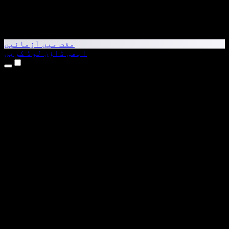
مفت میں آزمائیں
ابھی ڈاؤن لوڈ کریں
مصنوعات
متن کو آواز میں بدلیں
iPhone اور iPad ایپس
Android ایپ
Chrome ایکسٹینشن
Edge ایکسٹینشن
ویب ایپ
Mac ایپ