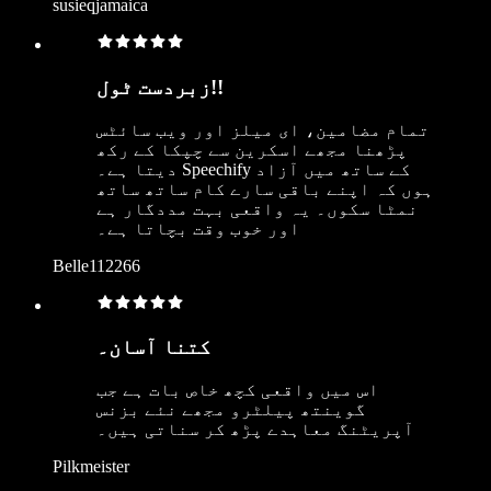
susieqjamaica
زبردست ٹول!!
تمام مضامین، ای میلز اور ویب سائٹس
پڑھنا مجھے اسکرین سے چپکا کے رکھ
دیتا ہے۔ Speechify کے ساتھ میں آزاد
ہوں کہ اپنے باقی سارے کام ساتھ ساتھ
نمٹا سکوں۔ یہ واقعی بہت مددگار ہے
اور خوب وقت بچاتا ہے۔
Belle112266
کتنا آسان۔
اس میں واقعی کچھ خاص بات ہے جب
گوینتھ پیلٹرو مجھے نئے بزنس
آپریٹنگ معاہدے پڑھ کر سناتی ہیں۔
Pilkmeister