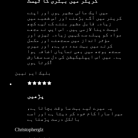
کریئر میں بہتری کا ٹیسٹ
میں ایک مالی مشیر ہوں اور اپنے
کریئر میں آگے بڑھنے اور اس شعبے میں
زیادہ قابل مشیر بننے کے لیے کچھ
ٹیسٹ دینا لازمی ہیں۔ اس ایپ نے مجھے
مواد کو پہلے سے کہیں زیادہ تیزی اور
مؤثر انداز میں سمجھنے اور مکمل
کرنے میں بہت مدد دی ہے، اور میری
سمجھ بوجھ میں بھی نمایاں اضافہ ہوا
ہے۔ میں اس ایپلیکیشن کی دل سے سفارش
کرتا ہوں!
بلیک ایم نیبن
پڑھیں
یہ میرے لیے بہت سا وقت بچاتا ہے،
میرا سارا کام خود کر دیتا ہے اور اسے
بالکل درست پڑھتا ہے
Christopherglz