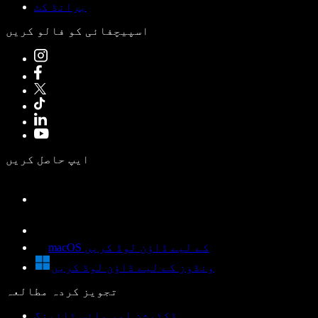
برانڈ کٹ
اسپیچفائی کو فالو کریں
ایپ حاصل کریں
macOS کے لیے ڈاؤن لوڈ کریں
ونڈوز کے لیے ڈاؤن لوڈ کریں
تجویز کردہ مطالعہ
ڈکٹیشن اور وائس ٹائپنگ