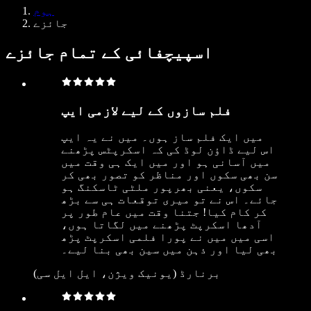
Samba وائس ایجنٹس
ہوم
ڈویلپرز کے لیے Speechify
جائزے
اسپیچفائی کے تمام جائزے
فلم سازوں کے لیے لازمی ایپ
میں ایک فلم ساز ہوں۔ میں نے یہ ایپ
اس لیے ڈاؤن لوڈ کی کہ اسکرپٹس پڑھنے
میں آسانی ہو اور میں ایک ہی وقت میں
سن بھی سکوں اور مناظر کو تصور بھی کر
سکوں، یعنی بھرپور ملٹی ٹاسکنگ ہو
جائے۔ اس نے تو میری توقعات ہی سے بڑھ
کر کام کیا! جتنا وقت میں عام طور پر
آدھا اسکرپٹ پڑھنے میں لگاتا ہوں،
اسی میں میں نے پورا فلمی اسکرپٹ پڑھ
بھی لیا اور ذہن میں سین بھی بنا لیے۔
برنارڈ (یونیک ویژن، ایل ایل سی)