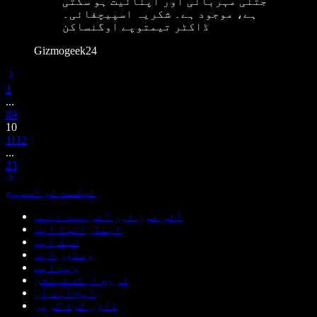
جتنی مَہربانی اور اپنائیت ہو سکتی
ہے، موجود ہے۔ شکریہ اسپیچفائی۔
ڈاکٹر تیمتوپے اوگنساکن
Gizmogeek24
1
...
8
9
10
11
12
...
23
ٹیکسٹ ٹو اسپیچ
آئی فون اور آئی پیڈ ایپس
اینڈرائیڈ ایپ
میک ایپ
ونڈوز ایپ
ویب ایپ
کروم ایکسٹینشن
ایج ایڈ آن
ڈاؤن لوڈ کریں