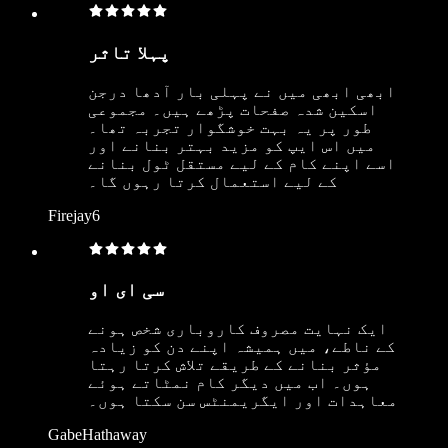
پہلا تاثر
ابھی ابھی میں نے پہلی بار آدھا درجن
اسکین شدہ صفحات پڑھے ہیں۔ مجموعی
طور پر یہ بہت خوشگوار تجربہ تھا۔
میں اس ایپ کو مزید بہتر بنانے اور
اسے اپنے کام کے لیے مستقل ٹول بنانے
کے لیے استعمال کرتا رہوں گا۔
Firejay6
سی ای او
ایک نہایت مصروف کاروباری شخص ہونے
کے ناطے، میں ہمیشہ اپنے دن کو زیادہ
مؤثر بنانے کے طریقے تلاش کرتا رہتا
ہوں۔ اب میں دیگر کام نمٹاتے ہوئے
معاہدات اور ایگریمنٹس سن سکتا ہوں۔
GabeHathaway