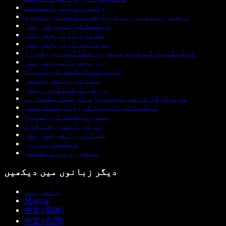
وائس اے آئی اسسٹنٹ
اینڈرائیڈ پر پی ڈی ایف ٹیکسٹ ٹو اسپیچ
ٹیکسٹ ٹو اسپیچ ریڈر
خاتون آواز جنریٹر
مردانہ آواز جنریٹر
ڈسلیکسیا کے لیے بہترین مطالعہ پروگرام
روبوٹ وائس جنریٹر
اینیمے ٹیکسٹ ٹو اسپیچ
اے آئی وائس چینجر
پی ڈی ایف آڈیو ریڈر
کیا گوگل ڈاکس مجھے پڑھ کر سنا سکتا ہے
ٹیکسٹ ٹو اسپیچ کروم ایکسٹینشن
ہندی ٹیکسٹ ٹو اسپیچ
پی ڈی ایف ریڈ الاؤڈ
اے آئی وائس جنریٹر
ٹیکستو آ ووز
لیطوری دی ٹیکسٹو
دیگر زبانوں میں دیکھیں
العربية
Magyar
中文 (简体)
中文 (台灣)