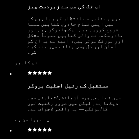
اب تک کی سب سے زبردست چیز
میں بے تابی سے انتظار کر رہا ہوں کہ
میں اپنی تمام جادوی کتابیں سننا
شروع کروں۔ میں ایک جادوگر ہوں اور
جادو سکھانے والی کتابیں عموماً مشکل
اور بورنگ ہوتی ہیں، امید ہے یہ ان کو
آسان اور دل چسپ بنانے میں مدد کرے
گی۔
ٹم کارور
مستقبل کے رئیل اسٹیٹ بروکر
میں نے ابھی صرف آزمائشی/تعارفی حصہ
دیکھا ہے، لیکن میں ضرور رکنیت لوں
گا/لونگی — یہ واقعی لاجواب ہے۔
یہ میرا فن ہے