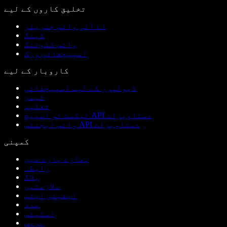
تخلیق کاروں کے لیے
اے آئی وائس جنریٹر
ڈبنگ
وائس کلوننگ
اسپیچفائی ورک
کاروبار کے لیے
ڈیولپرز کے لیے اسپیچفائی
ٹیمز
تعلیم
ٹیکسٹ ٹو اسپیچ API دستاویزات
وائس ایجنٹس API دستاویزات
کمپنی
ہمارے بارے میں
رابطہ
بلاگ
ملازمتیں
ایفیلی ایٹس
مدد
اسٹیٹس
پریس