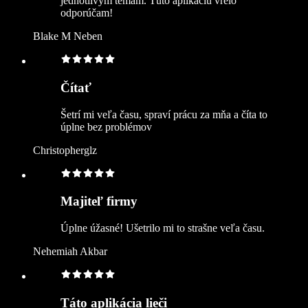
jednotlivým témam. Túto aplikáciu vrelo
odporúčam!
Blake M Neben
Čítať
Šetrí mi veľa času, spraví prácu za mňa a číta to
úplne bez problémov
Christopherglz
Majiteľ firmy
Úplne úžasné! Ušetrilo mi to strašne veľa času.
Nehemiah Akbar
Táto aplikácia lieči