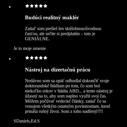
Budúci realitný maklér
Zatiaľ som prešiel len skúšobnou/úvodnou
časťou, ale určite si predplatím – toto je
GENIÁLNE.
Je to moje umenie
Nástroj na dizertačnú prácu
Nedávno som sa opäť odhodlal dokončiť svoje
doktorandské štúdium po tom, čo som bol
niekoľko rokov v štádiu ABD... a tento nástroj je
úžasný na to, aby som naplno využil svoj čas.
Môžem počúvať vedecké články, zatiaľ čo sa
venujem všetkým ostatným povinnostiam, ktoré
prináša rušný život. Som z toho nadšený!!!!
SDaniels,Ed.S