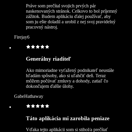
Práve som prečítal svojich prvých pár
naskenovaných stránok. Celkovo to bol príjemný
zážitok. Budem aplikáciu ďalej používať, aby
som ju ešte doladil a urobil z nej svoj pravidelný
pracovný nástroj.
Firejay6
Generálny riaditeľ
Ako mimoriadne vyťažený podnikateľ neustále
hľadám spôsoby, ako si uľahčiť deň. Teraz
môžem počúvať zmluvy a dohody, zatiaľ čo
dokončujem ďalšie úlohy.
GabeHathaway
Táto aplikácia mi zarobila peniaze
Vďaka tejto aplikácii som si stihol/a prečítať