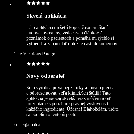
Skvelá aplikácia
Táto aplikácia mi šetrí kopec času pri čítaní
nudných e‑mailov, vedeckých článkov či
poznámok o pacientoch a pomáha mi rýchlo si
vytriediť a zapamätať dôležité časti dokumentov.
The Vicarious Paragon
Nový odberateľ
Som výrobca privátnej značky a musím prečítať
a odprezentovať veľa klinických štúdií! Táto
aplikácia je naozaj skvelá, teraz môžem robiť
prezentácie s použitím správnej výslovnosti
každého ingredienta. Úžasné! Blahoželám, určite
sa podelím o tento úspech!
susieqjamaica