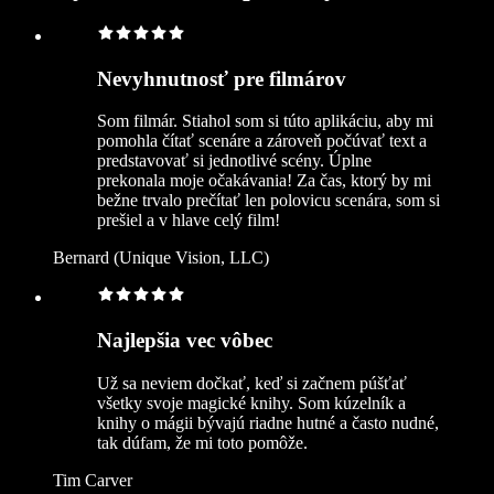
Nevyhnutnosť pre filmárov
Som filmár. Stiahol som si túto aplikáciu, aby mi
pomohla čítať scenáre a zároveň počúvať text a
predstavovať si jednotlivé scény. Úplne
prekonala moje očakávania! Za čas, ktorý by mi
bežne trvalo prečítať len polovicu scenára, som si
prešiel a v hlave celý film!
Bernard (Unique Vision, LLC)
Najlepšia vec vôbec
Už sa neviem dočkať, keď si začnem púšťať
všetky svoje magické knihy. Som kúzelník a
knihy o mágii bývajú riadne hutné a často nudné,
tak dúfam, že mi toto pomôže.
Tim Carver