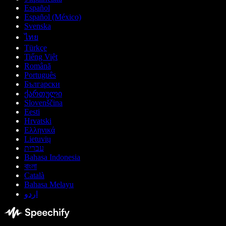
Español
Español (México)
Svenska
ไทย
Türkçe
Tiếng Việt
Română
Português
Български
ქართული
Slovenščina
Eesti
Hrvatski
Ελληνικά
Lietuvių
עברית
Bahasa Indonesia
বাংলা
Català
Bahasa Melayu
اردو