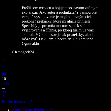
Prežil som mŕtvicu a bojujem so stavom známym
ako afázia. Ako autor a podnikateľ s vášňou pre
verejné vystupovanie je mojím hlavným cieľom
prekonať prekážky, ktoré mi afázia priniesla.
Speechify je pre mňa mostom späť k slobode
vyjadrovania a čítania, po ktorej túžim už viac
ako rok. Výber hlasov je tak priateľský, ako len
môže byť. Ďakujem, Speechify. Dr. Temitope
Ogunsakin
Gizmogeek24
1
...
8
9
10
11
12
...
23
Prevod textu na reč
Aplikácia pre iPhone a iPad