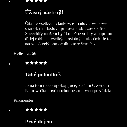
Úžasný nástroj!!
Čítanie všetkých článkov, e‑mailov a webových
stránok ma doslova priková k obrazovke. So
Speechify môžem byť konečne voľný a popritom
ďalej robiť na všetkých ostatných úlohách. Je to
naozaj skvelý pomocník, ktorý šetrí čas.
Belle112266
Také pohodlné.
Je na tom niečo upokojujúce, keď mi Gwyneth
Paltrow číta nové obchodné zmluvy o prevádzke.
Pilkmeister
Prvý dojem