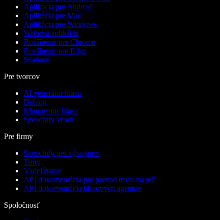
Aplikácia pre Android
Aplikácia pre Mac
Aplikácia pre Windows
Webová aplikácia
Rozšírenie pre Chrome
Rozšírenie pre Edge
Stiahnuť
Pre tvorcov
AI generátor hlasu
Dabing
Klonovanie hlasu
Speechify Work
Pre firmy
Speechify pre vývojárov
Tímy
Vzdelávanie
API dokumentácia pre prevod textu na reč
API dokumentácia hlasových agentov
Spoločnosť