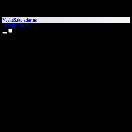
Vyskúšajte zdarma
Stiahnuť teraz
Produkty
Prevod textu na reč
Aplikácie pre iPhone a iPad
Aplikácia pre Android
Rozšírenie pre Chrome
Rozšírenie pre Edge
Webová aplikácia
Aplikácia pre Mac
Aplikácia pre Windows