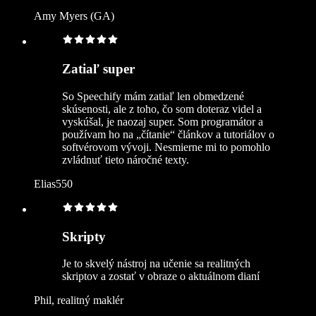
Amy Myers (GA)
Zatiaľ super
So Speechify mám zatiaľ len obmedzené
skúsenosti, ale z toho, čo som doteraz videl a
vyskúšal, je naozaj super. Som programátor a
používam ho na „čítanie“ článkov a tutoriálov o
softvérovom vývoji. Nesmierne mi to pomohlo
zvládnuť tieto náročné texty.
Elias550
Skripty
Je to skvelý nástroj na učenie sa realitných
skriptov a zostať v obraze o aktuálnom dianí
Phil, realitný maklér