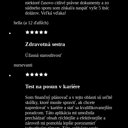
niektoré časovo citlivé právne dokumenty a zo
súdneho sporu som získal/a naspäť vyše 5 tisíc
dolárov. Veľká vďaka!
bella (a 12 ďalších)
Zdravotná sestra
Úžasná starostlivosť
nursevanti
Test na posun v kariére
Som finančný plánovač a v tejto oblasti sú určité
skúšky, ktoré musíte spraviť, ak chcete
napredovať v kariére a stať sa kvalifikovanejším
poradcom. Táto aplikácia mi umožnila
prechádzať obsah rýchlejšie a efektívnejšie a
zároveň mi pomohla lepšie porozumieť