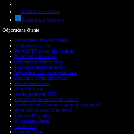
Stiahnuť pre macOS
Stiahnuť pre Windows
Odporúčané čítanie
Diktovanie a hlasové písanie
AI hlasový asistent
Prevod PDF na reč pre Android
Prehrávač textu na reč
Generátor ženského hlasu
Generátor mužského hlasu
Najlepšie čítačky pre dyslektikov
Generátor robotického hlasu
Anime hlas z textu
AI menič hlasu
Audio prehrávač PDF
Vie mi Google Docs čítať nahlas?
Rozšírenie pre Chrome na prevod textu na reč
Prevod textu na reč v hindčine
Čítanie PDF nahlas
AI generátor hlasu
Texto a Voz
Leitor de Texto