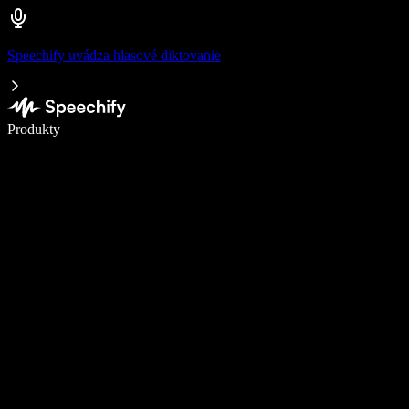
Speechify uvádza hlasové diktovanie
Píšte 5× rýchlejšie pomocou hlasového diktovania
Produkty
Zistiť viac