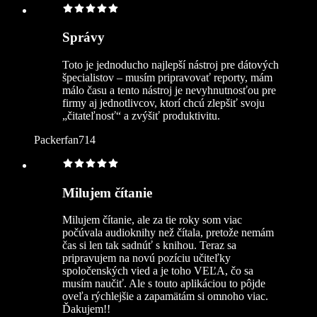
Správy
Toto je jednoducho najlepší nástroj pre dátových
špecialistov – musím pripravovať reporty, mám
málo času a tento nástroj je nevyhnutnosťou pre
firmy aj jednotlivcov, ktorí chcú zlepšiť svoju
„čitateľnosť“ a zvýšiť produktivitu.
Packerfan714
Milujem čítanie
Milujem čítanie, ale za tie roky som viac
počúvala audioknihy než čítala, pretože nemám
čas si len tak sadnúť s knihou. Teraz sa
pripravujem na novú pozíciu učiteľky
spoločenských vied a je toho VEĽA, čo sa
musím naučiť. Ale s touto aplikáciou to pôjde
oveľa rýchlejšie a zapamätám si omnoho viac.
Ďakujem!!