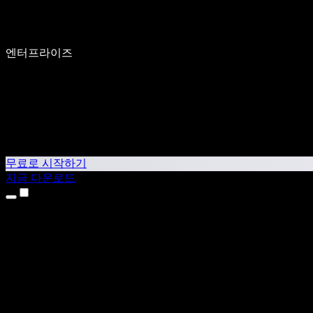
엔터프라이즈
무료로 시작하기
지금 다운로드
제품
텍스트 음성 변환
iPhone & iPad 앱