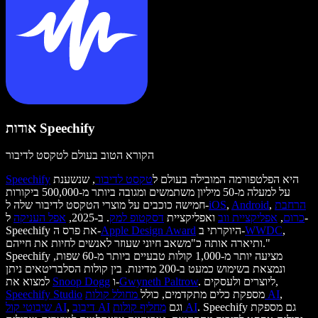
אודות Speechify
הקורא הטוב בעולם לטקסט לדיבור
היא הפלטפורמה המובילה בעולם ל
טקסט לדיבור
, שנשענת
Speechify
על למעלה מ-50 מיליון משתמשים ומגובה ביותר מ-500,000 ביקורות
הרחבת
,
Android
,
iOS
חמישה כוכבים על מוצרי הטקסט לדיבור שלה ל-
כרום
,
אפליקציית ווב
ואפליקציית
דסקטופ למק
. ב-2025,
אפל העניקה
ל-
,
WWDC
היוקרתי ב-
Apple Design Award
Speechify את פרס ה-
ותיארה אותה כ"משאב חיוני שעוזר לאנשים לחיות את חייהם."
Speechify מציעה יותר מ-1,000 קולות טבעיים ביותר מ-60 שפות,
ונמצאת בשימוש כמעט ב-200 מדינות. בין קולות הסלבריטאים ניתן
. ליוצרים ולעסקים,
Gwyneth Paltrow
ו-
Snoop Dogg
למצוא את
,
מחולל קולות AI
מספקת כלים מתקדמים, כולל
Speechify Studio
. Speechify גם מספקת
מחליף קולות AI
וגם
דיבוב AI
,
שיבוטי קול AI