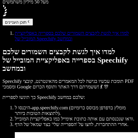
מעל 50 מיליון משתמשים
תוכן העניינים
למדו איך לגשת לקבצים השמורים שלכם בספרייה באפליקציית
המובייל של Speechify ובמחשב
למדו איך לגשת לקבצים השמורים שלכם
בספרייה באפליקציית המובייל של Speechify
ובמחשב
Speechify תומכת עכשיו בגישה לכל המאמרים מהאינטרנט, קובצי PDF
ומסמכי Google ששמרתם דרך האתר ותוסף הכרום! 💃 🎊
כך תיגשו לספריית Speechify שלכם במחשב:
היכנסו ל-app.speechify.com (מומלץ בדפדפן מבוסס כרומיום
לתוצאות הטובות ביותר).
ודאו שנכנסתם עם אותה כתובת אימייל כמו באפליקציית המובייל.
' בצד שמאל של הדף.
אחרי ההתחברות, לחצו על '
הספרייה שלי