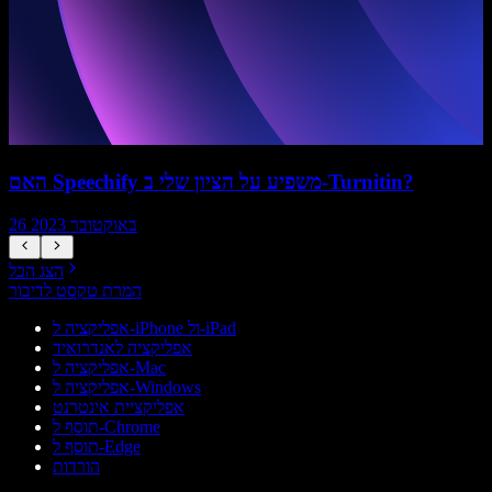
האם Speechify משפיע על הציון שלי ב-Turnitin?
26 באוקטובר 2023
הצג הכל
המרת טקסט לדיבור
אפליקציה ל-iPhone ול-iPad
אפליקציה לאנדרואיד
אפליקציה ל-Mac
אפליקציה ל-Windows
אפליקציית אינטרנט
תוסף ל-Chrome
תוסף ל-Edge
הורדות