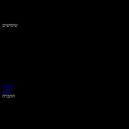
שימושים
הורדה
API
החברה