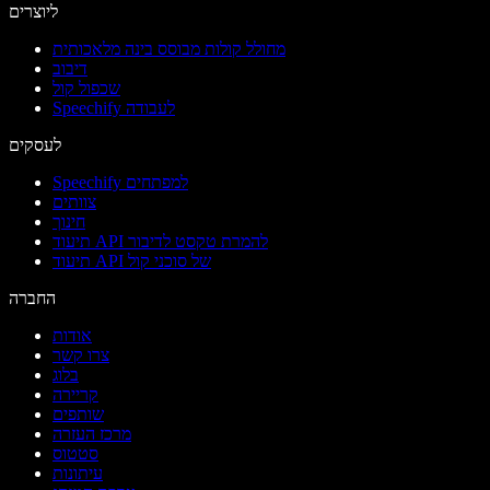
ליוצרים
מחולל קולות מבוסס בינה מלאכותית
דיבוב
שכפול קול
Speechify לעבודה
לעסקים
Speechify למפתחים
צוותים
חינוך
תיעוד API להמרת טקסט לדיבור
תיעוד API של סוכני קול
החברה
אודות
צרו קשר
בלוג
קריירה
שותפים
מרכז העזרה
סטטוס
עיתונות