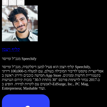
קליף ויצמן
מנכ"ל ומייסד Speechify
קליף ויצמן הוא פעיל למען דיסלקסיה, מנכ"ל ומייסד Speechify,
אפליקציית טקסט־לדיבור המובילה בעולם, עם למעלה מ-100,000 דירוגי
חמישה כוכבים ודירוג ראשון ב-App Store בקטגוריית חדשות ומגזינים.
ב-2017 נבחר לרשימת פורבס "30 מתחת ל-30" בזכות קידום הנגישות
לאנשים עם לקויות למידה. הופיע ב-EdSurge, Inc., PC Mag,
Entrepreneur, Mashable ועוד.