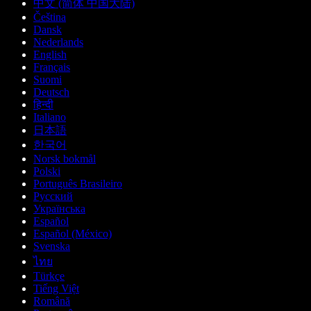
中文 (简体 中国大陆)
Čeština
Dansk
Nederlands
English
Français
Suomi
Deutsch
हिन्दी
Italiano
日本語
한국어
Norsk bokmål
Polski
Português Brasileiro
Русский
Українська
Español
Español (México)
Svenska
ไทย
Türkçe
Tiếng Việt
Română