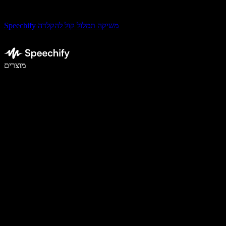
Speechify משיקה תמלול קול להקלדה
לכתוב פי 5 מהר יותר עם הכתבה קולית
מוצרים
למידע נוסף