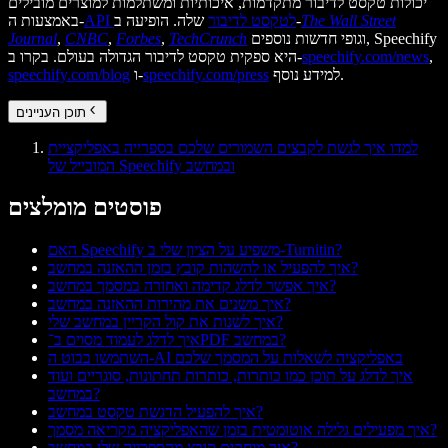
יכולות טקסט לדיבור מתקדמות, איכותיות ומשתלמות למוצרים מובילים
The Wall Street
שלה. הופיעה ב-
API לטקסט לדיבור
באמצעות ה-
וגופי חדשות נוספים, Speechify
TechCrunch
,
Forbes
,
CNBC
,
Journal
,
speechify.com/news
היא ספקית טקסט לדיבור הגדולה בעולם. בקרו ב-
למידע נוסף.
speechify.com/press
ו-
speechify.com/blog
תוכן העניינים
למדו איך לגשת לקבצים השמורים שלכם בספרייה באפליקציית
המובייל של Speechify ובמחשב
פוסטים מומלצים
האם Speechify משפיע על הציון שלי ב-Turnitin?
איך להפעיל או להשהות קובץ בזמן ההאזנה במחשב?
איך אפשר לדלג קדימה ואחורה במסמך במחשב?
איך משנים את מהירות ההאזנה במחשב?
איך לשנות את קול הקריין במחשב שלי?
איך לדלג לעמוד מסוים ב־PDF במחשב?
השתמשו בבוט ה-AI באפליקציה לשאלות על המסמך שלכם
איך לדלג על תוכן כמו כותרות, כותרות תחתונות, סוגריים ועוד
במחשב?
איך להפעיל הדגשת טקסט במחשב?
איך מפעילים גלילה אוטומטית בזמן שהאפליקציה מקריאה מסמך?
איך מוחקים קובץ מהספרייה שלי במחשב?