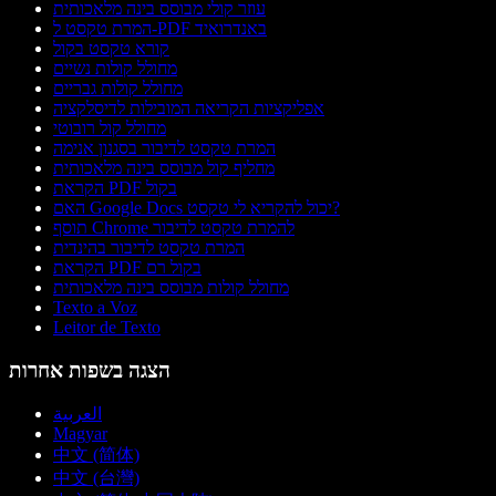
עוזר קולי מבוסס בינה מלאכותית
המרת טקסט ל-PDF באנדרואיד
קורא טקסט בקול
מחולל קולות נשיים
מחולל קולות גבריים
אפליקציות הקריאה המובילות לדיסלקציה
מחולל קול רובוטי
המרת טקסט לדיבור בסגנון אנימה
מחליף קול מבוסס בינה מלאכותית
הקראת PDF בקול
האם Google Docs יכול להקריא לי טקסט?
תוסף Chrome להמרת טקסט לדיבור
המרת טקסט לדיבור בהינדית
הקראת PDF בקול רם
מחולל קולות מבוסס בינה מלאכותית
Texto a Voz
Leitor de Texto
הצגה בשפות אחרות
العربية
Magyar
中文 (简体)
中文 (台灣)