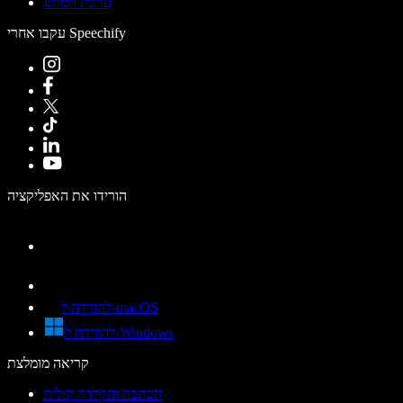
ערכת המותג
עקבו אחרי Speechify
הורידו את האפליקציה
להורדה ל-macOS
להורדה ל-Windows
קריאה מומלצת
הכתבה והקלדה קולית