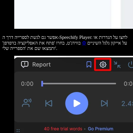
אפשר גם לגשת לספרייה דרך ה-Speechify Player: לחצו על
הגדרות
או
על אייקון גלגל השיניים
⚙️
בווידג'ט, בחרו 'פתח את האפליקציה בדפדפן'
הספרייה שלי'.
ותמצאו שם את '