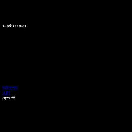
ব্যবহারের ক্ষেত্র
ডাউনলোড
API
কোম্পানি