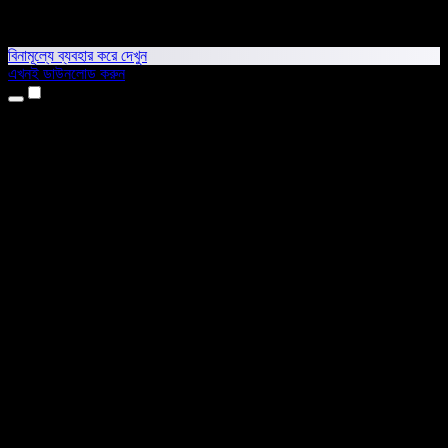
বিনামূল্যে ব্যবহার করে দেখুন
এখনই ডাউনলোড করুন
প্রোডাক্ট
টেক্সট টু স্পিচ
আইফোন ও আইপ্যাড অ্যাপ
অ্যান্ড্রয়েড অ্যাপ
ক্রোম এক্সটেনশন
এজ এক্সটেনশন
ওয়েব অ্যাপ
ম্যাক অ্যাপ
উইন্ডোজ অ্যাপ
এআই ভয়েস জেনারেটর