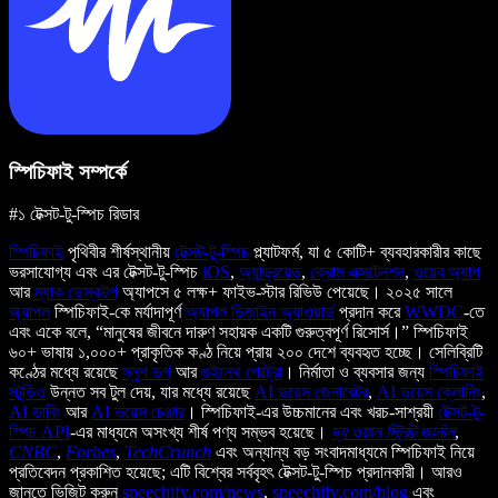
স্পিচিফাই সম্পর্কে
#১ টেক্সট-টু-স্পিচ রিডার
স্পিচিফাই
পৃথিবীর শীর্ষস্থানীয়
টেক্সট-টু-স্পিচ
প্ল্যাটফর্ম, যা ৫ কোটি+ ব্যবহারকারীর কাছে
ভরসাযোগ্য এবং এর টেক্সট-টু-স্পিচ
iOS
,
অ্যান্ড্রয়েড
,
ক্রোম এক্সটেনশন
,
ওয়েব অ্যাপ
আর
ম্যাক ডেস্কটপ
অ্যাপসে ৫ লক্ষ+ ফাইভ-স্টার রিভিউ পেয়েছে। ২০২৫ সালে
অ্যাপল
স্পিচিফাই-কে মর্যাদাপূর্ণ
অ্যাপল ডিজাইন অ্যাওয়ার্ড
প্রদান করে
WWDC
-তে
এবং একে বলে, “মানুষের জীবনে দারুণ সহায়ক একটি গুরুত্বপূর্ণ রিসোর্স।” স্পিচিফাই
৬০+ ভাষায় ১,০০০+ প্রাকৃতিক কণ্ঠ নিয়ে প্রায় ২০০ দেশে ব্যবহৃত হচ্ছে। সেলিব্রিটি
কণ্ঠের মধ্যে রয়েছে
স্নুপ ডগ
আর
গুইনেথ পেল্ট্রো
। নির্মাতা ও ব্যবসার জন্য
স্পিচিফাই
স্টুডিও
উন্নত সব টুল দেয়, যার মধ্যে রয়েছে
AI ভয়েস জেনারেটর
,
AI ভয়েস ক্লোনিং
,
AI ডাবিং
আর
AI ভয়েস চেঞ্জার
। স্পিচিফাই-এর উচ্চমানের এবং খরচ-সাশ্রয়ী
টেক্সট-টু-
স্পিচ API
-এর মাধ্যমে অসংখ্য শীর্ষ পণ্য সম্ভব হয়েছে।
দ্য ওয়াল স্ট্রিট জার্নাল
,
CNBC
,
Forbes
,
TechCrunch
এবং অন্যান্য বড় সংবাদমাধ্যমে স্পিচিফাই নিয়ে
প্রতিবেদন প্রকাশিত হয়েছে; এটি বিশ্বের সর্ববৃহৎ টেক্সট-টু-স্পিচ প্রদানকারী। আরও
জানতে ভিজিট করুন
speechify.com/news
,
speechify.com/blog
এবং