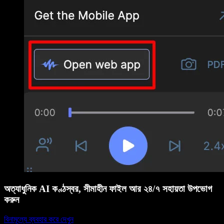
অত্যাধুনিক AI কণ্ঠস্বর, সীমাহীন ফাইল আর ২৪/৭ সহায়তা উপভোগ
করুন
বিনামূল্যে ব্যবহার করে দেখুন