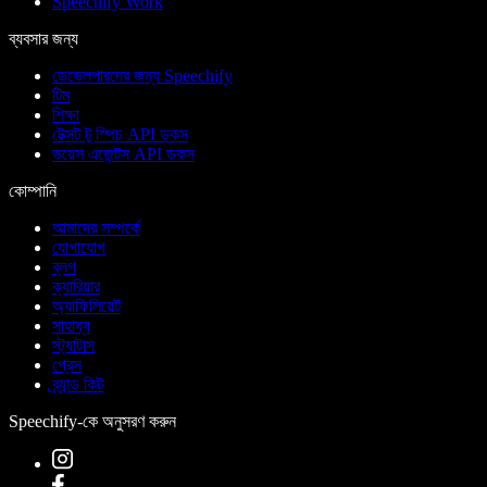
Speechify Work
ব্যবসার জন্য
ডেভেলপারদের জন্য Speechify
টিম
শিক্ষা
টেক্সট টু স্পিচ API ডকস
ভয়েস এজেন্টস API ডকস
কোম্পানি
আমাদের সম্পর্কে
যোগাযোগ
ব্লগ
ক্যারিয়ার
অ্যাফিলিয়েট
সাহায্য
স্ট্যাটাস
প্রেস
ব্র্যান্ড কিট
Speechify-কে অনুসরণ করুন