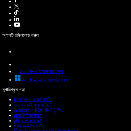
অ্যাপটি ডাউনলোড করুন
macOS-এ ডাউনলোড করুন
Windows-এ ডাউনলোড করুন
সুপারিশকৃত পড়া
ডিকটেশন ও ভয়েস টাইপিং
ভয়েস এআই অ্যাসিস্ট্যান্ট
Android-এ PDF টেক্সট টু স্পিচ
টেক্সট টু স্পিচ রিডার
নারী কণ্ঠ জেনারেটর
পুরুষ কণ্ঠ জেনারেটর