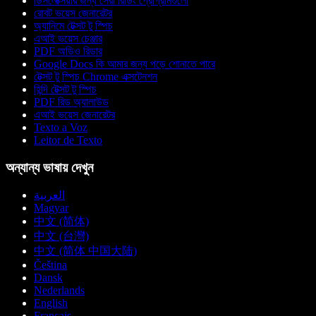
ডিসলেক্সিয়ার জন্য সেরা রিডিং প্রোগ্রামগুলো
রোবট ভয়েস জেনারেটর
অ্যানিমে টেক্সট টু স্পিচ
এআই ভয়েস চেঞ্জার
PDF অডিও রিডার
Google Docs কি আমার জন্য পড়ে শোনাতে পারে
টেক্সট টু স্পিচ Chrome এক্সটেনশন
হিন্দি টেক্সট টু স্পিচ
PDF রিড অ্যালাউড
এআই ভয়েস জেনারেটর
Texto a Voz
Leitor de Texto
অন্যান্য ভাষায় দেখুন
العربية
Magyar
中文 (简体)
中文 (台灣)
中文 (简体 中国大陆)
Čeština
Dansk
Nederlands
English
Français