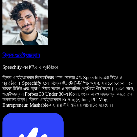
ক্লিফ ওয়েইৎজম্যান
Speechify-এর সিইও ও প্রতিষ্ঠাতা
ক্লিফ ওয়েইৎজম্যান ডিসলেক্সিয়ার পক্ষে সোচ্চার এবং Speechify-এর সিইও ও
প্রতিষ্ঠাতা। Speechify হলো বিশ্বের #1 টেক্সট-টু-স্পিচ অ্যাপ, যার ১,০০,০০০+ ৫-
তারকা রিভিউ এবং অ্যাপ স্টোরে সংবাদ ও ম্যাগাজিন শ্রেণিতে শীর্ষ স্থান। ২০১৭ সালে,
ওয়েইৎজম্যান Forbes 30 Under 30-এ ছিলেন, ওয়েব আরও সহজলভ্য করতে তার
অবদানের জন্য। ক্লিফ ওয়েইৎজম্যান EdSurge, Inc., PC Mag,
Entrepreneur, Mashable-সহ নানা শীর্ষ মিডিয়ায় আলোচিত হয়েছেন।