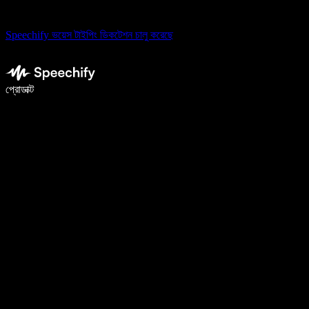
Speechify ভয়েস টাইপিং ডিকটেশন চালু করেছে
ভয়েস টাইপিং দিয়ে ৫ গুণ দ্রুত লিখুন
প্রোডাক্ট
আরও জানুন