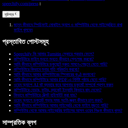
speechify.com/press
।
সূচিপত্র
জানুন কীভাবে স্পিচিফাই মোবাইল অ্যাপ ও কম্পিউটার থেকে লাইব্রেরিতে রাখা
ফাইল খুলবেন
প্রস্তাবিত পোস্টসমূহ
Speechify কি আমার Turnitin স্কোরে প্রভাব ফেলে?
কম্পিউটারে ফাইল শুনতে শুনতে কীভাবে প্লে/পজ করবো?
আমি কীভাবে কম্পিউটারে ডকুমেন্টে দ্রুত সামনে-পেছনে যেতে পারি?
কম্পিউটারে কিভাবে শুনার গতি পরিবর্তন করবো?
আমি কীভাবে আমার কম্পিউটারের স্পিকারের কণ্ঠ বদলাবো?
আমি কীভাবে কম্পিউটারে আমার PDF-এ নির্দিষ্ট পৃষ্ঠায় যেতে পারি?
ওয়েব অ্যাপে AI বট ব্যবহার করে আপনার ডকুমেন্ট সম্পর্কে প্রশ্ন করুন
কম্পিউটারে হেডার, ফুটার, ব্র্যাকেট ইত্যাদি কিভাবে বাদ দেবেন?
কিভাবে কম্পিউটারে টেক্সট হাইলাইট করা যায়?
ওয়েব অ্যাপে ডকুমেন্ট পড়ার সময় অটো-স্ক্রল কীভাবে চালু করব?
আমি কীভাবে কম্পিউটারে আমার লাইব্রেরি থেকে ফাইল মুছতে পারি?
কম্পিউটার থেকে আমার লাইব্রেরির ফাইলের আসল ওয়েব লিঙ্ক কীভাবে খুলব?
সাম্প্রতিক ব্লগ