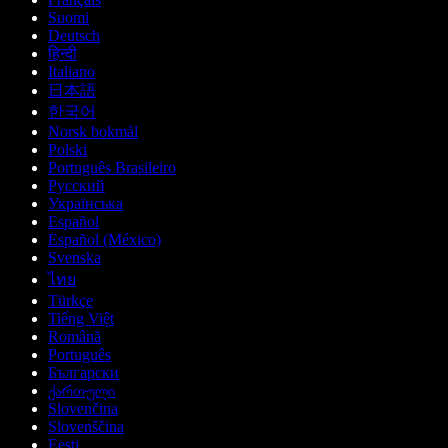
Suomi
Deutsch
हिन्दी
Italiano
日本語
한국어
Norsk bokmål
Polski
Português Brasileiro
Русский
Українська
Español
Español (México)
Svenska
ไทย
Türkçe
Tiếng Việt
Română
Português
Български
ქართული
Slovenčina
Slovenščina
Eesti