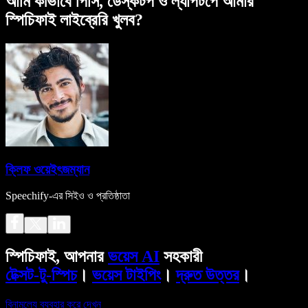
আমি কীভাবে পিসি, ডেস্কটপ ও ল্যাপটপে আমার
স্পিচিফাই লাইব্রেরি খুলব?
ক্লিফ ওয়েইৎজম্যান
Speechify-এর সিইও ও প্রতিষ্ঠাতা
স্পিচিফাই, আপনার
ভয়েস AI
সহকারী
টেক্সট-টু-স্পিচ
।
ভয়েস টাইপিং
।
দ্রুত উত্তর
।
বিনামূল্যে ব্যবহার করে দেখুন