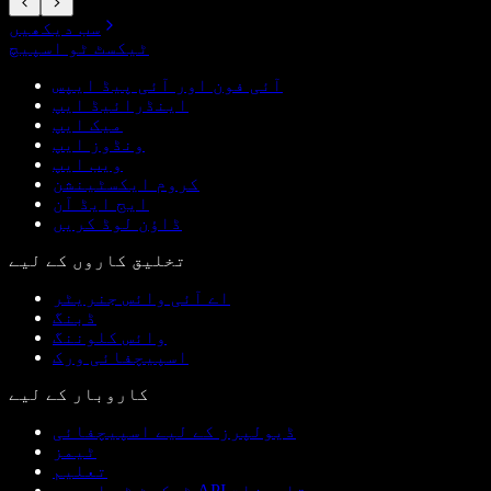
سب دیکھیں
ٹیکسٹ ٹو اسپیچ
آئی فون اور آئی پیڈ ایپس
اینڈرائیڈ ایپ
میک ایپ
ونڈوز ایپ
ویب ایپ
کروم ایکسٹینشن
ایج ایڈ آن
ڈاؤن لوڈ کریں
تخلیق کاروں کے لیے
اے آئی وائس جنریٹر
ڈبنگ
وائس کلوننگ
اسپیچفائی ورک
کاروبار کے لیے
ڈیولپرز کے لیے اسپیچفائی
ٹیمز
تعلیم
ٹیکسٹ ٹو اسپیچ API دستاویزات