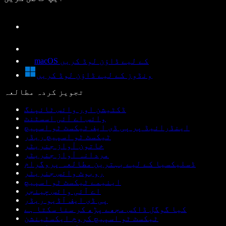
macOS کے لیے ڈاؤن لوڈ کریں
ونڈوز کے لیے ڈاؤن لوڈ کریں
تجویز کردہ مطالعہ
ڈکٹیشن اور وائس ٹائپنگ
وائس اے آئی اسسٹنٹ
اینڈرائیڈ پر پی ڈی ایف ٹیکسٹ ٹو اسپیچ
ٹیکسٹ ٹو اسپیچ ریڈر
خاتون آواز جنریٹر
مردانہ آواز جنریٹر
ڈسلیکسیا کے لیے بہترین مطالعہ پروگرام
روبوٹ وائس جنریٹر
اینیمے ٹیکسٹ ٹو اسپیچ
اے آئی وائس چینجر
پی ڈی ایف آڈیو ریڈر
کیا گوگل ڈاکس مجھے پڑھ کر سنا سکتا ہے
ٹیکسٹ ٹو اسپیچ کروم ایکسٹینشن