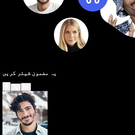
یہ مضمون شیئر کریں