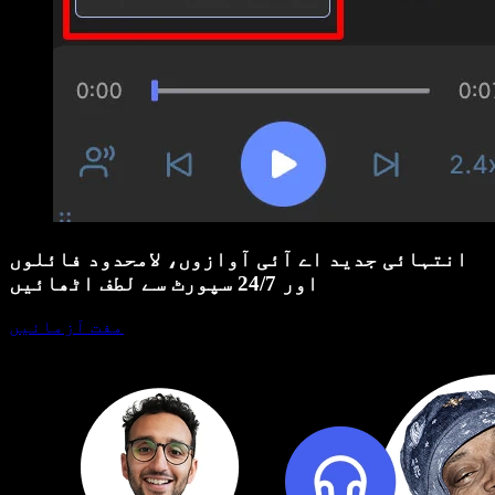
انتہائی جدید اے آئی آوازوں، لامحدود فائلوں
اور 24/7 سپورٹ سے لطف اٹھائیں
مفت آزمائیں