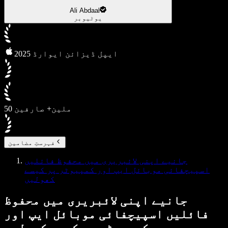
Ali Abdaal
یوٹیوبر
2025 ایپل ڈیزائن ایوارڈ
50 ملین+ صارفین
فہرستِ مضامین
جانیے اپنی لائبریری میں محفوظ فائلیں
اسپیچفائی موبائل ایپ اور کمپیوٹر پر کیسے
کھولیں
جانیے اپنی لائبریری میں محفوظ
فائلیں اسپیچفائی موبائل ایپ اور
کمپیوٹر پر کیسے کھولیں