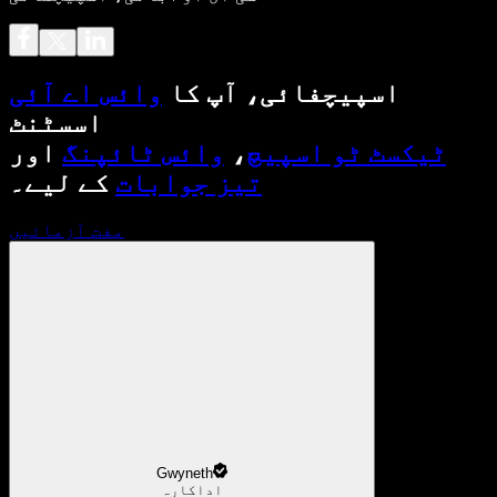
اسپیچفائی، آپ کا
وائس اے آئی
اسسٹنٹ
ٹیکسٹ ٹو اسپیچ
،
وائس ٹائپنگ
اور
تیز جوابات
کے لیے۔
مفت آزمائیں
Gwyneth
اداکارہ