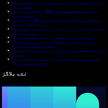
میں اپنے کمپیوٹر پر اسپیکر کی آواز کیسے بدل
سکتا ہوں؟
اپنے کمپیوٹر پر PDF میں کسی مخصوص صفحے پر
کیسے جائیں؟
ویب ایپ پر AI بوٹ سے اپنے دستاویزات کے بارے
میں سوالات پوچھیں
کمپیوٹر پر ہیڈر، فوٹر، بریکٹ وغیرہ کو کیسے
اسکیپ کریں؟
کمپیوٹر پر ٹیکسٹ پر روشنی کیسے ڈالیں؟
جب ویب ایپ میرا دستاویز پڑھ رہی ہو تو آٹو
اسکرول کیسے آن کروں؟
میں اپنے کمپیوٹر پر لائبریری سے فائل کیسے حذف
کروں؟
میں کمپیوٹر پر لائبریری میں فائل کا اصل ویب
لنک کیسے کھولوں؟
نئے بلاگز
سب دیکھیں