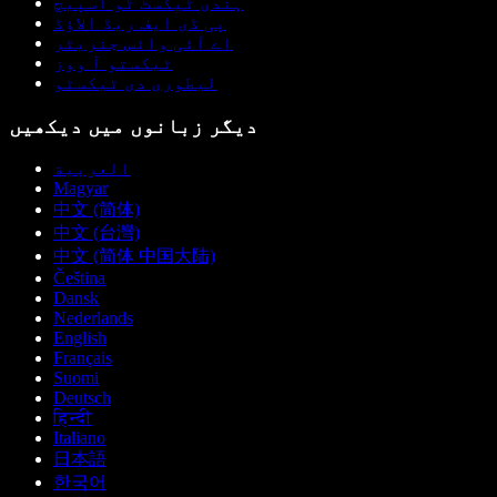
ہندی ٹیکسٹ ٹو اسپیچ
پی ڈی ایف ریڈ الاؤڈ
اے آئی وائس جنریٹر
ٹیکستو آ ووز
لیطوری دی ٹیکسٹو
دیگر زبانوں میں دیکھیں
العربية
Magyar
中文 (简体)
中文 (台灣)
中文 (简体 中国大陆)
Čeština
Dansk
Nederlands
English
Français
Suomi
Deutsch
हिन्दी
Italiano
日本語
한국어