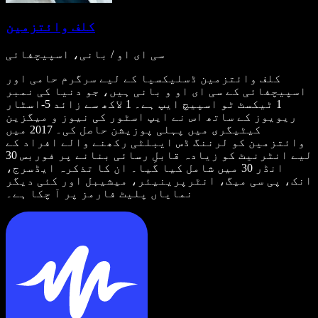
کلف وائتزمین
سی ای او / بانی، اسپیچفائی
کلف وائتزمین ڈسلیکسیا کے لیے سرگرم حامی اور
اسپیچفائی کے سی ای او و بانی ہیں، جو دنیا کی نمبر
1 ٹیکسٹ ٹو اسپیچ ایپ ہے۔ 1 لاکھ سے زائد 5-اسٹار
ریویوز کے ساتھ اس نے ایپ اسٹور کی نیوز و میگزین
کیٹیگری میں پہلی پوزیشن حاصل کی۔ 2017 میں
وائتزمین کو لرننگ ڈس ایبلٹی رکھنے والے افراد کے
لیے انٹرنیٹ کو زیادہ قابلِ رسائی بنانے پر فوربس 30
انڈر 30 میں شامل کیا گیا۔ ان کا تذکرہ ایڈسرج،
انک، پی سی میگ، انٹرپرینیئر، میشیبل اور کئی دیگر
نمایاں پلیٹ فارمز پر آ چکا ہے۔