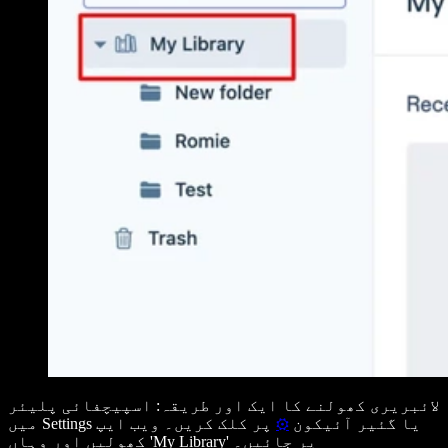
لائبریری کھولنے کا ایک اور طریقہ: اسپیچفائی پلیئر
یا گئیر آئیکون
⚙️
پر کلک کریں۔ ویب ایپ
Settings
میں
پر جائیں۔
My Library'
کھولیں اور وہاں '