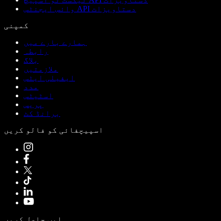
وائس ایجنٹس API دستاویزات
کمپنی
ہمارے بارے میں
رابطہ
بلاگ
ملازمتیں
ایفیلی ایٹس
مدد
اسٹیٹس
پریس
برانڈ کٹ
اسپیچفائی کو فالو کریں
ایپ حاصل کریں