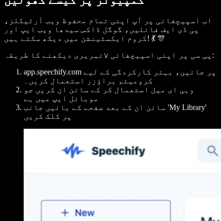
اب اسپیچفائی پر آپ اپنی تمام محفوظ ویب آرٹیکلز،
پی ڈی ایف فائلیں، گوگل ڈاکس سیدھا ویب ایپ اور
کروم ایکسٹینشن میں دیکھ سکتے ہیں! 💃 🎊
پی سی پر اپنی اسپیچفائی لائبریری دیکھنے کا طریقہ:
app.speechify.com پر جائیں، بہتر کارکردگی کے لیے
کرومیئم براؤزر استعمال کریں۔
وہی ای میل استعمال کر کے سائن ان کریں جو
موبائل ایپ میں ہے
'
My Library
سائن ان کے بعد صفحے کے بائیں جانب '
پر کلک کریں