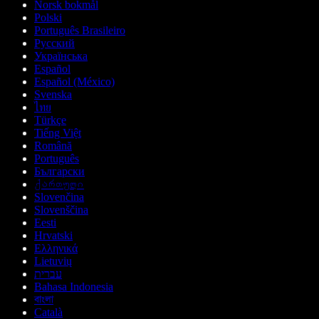
Norsk bokmål
Polski
Português Brasileiro
Русский
Українська
Español
Español (México)
Svenska
ไทย
Türkçe
Tiếng Việt
Română
Português
Български
ქართული
Slovenčina
Slovenščina
Eesti
Hrvatski
Ελληνικά
Lietuvių
עברית
Bahasa Indonesia
বাংলা
Català