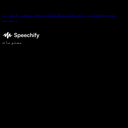
اسپیچیفائی وائس ٹائپنگ ڈکٹیٹیشن متعارف کروا
رہا ہے
وائس ٹائپنگ کے ساتھ 5 گنا تیزی سے لکھیں
مصنوعات
مزید جانیں