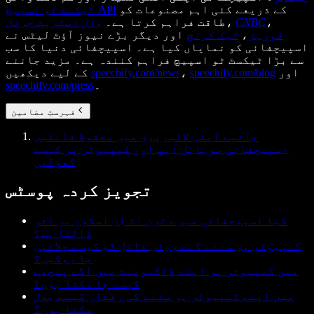
کے ذریعے کئی اہم مصنوعات کو
ٹیکسٹ ٹو اسپیچ API
،
CNBC
،
طاقت فراہم کرتا ہے۔
وال اسٹریٹ جرنل
فوربز
،
ٹیک کرنچ
اور دیگر بڑے نیوز آؤٹ لیٹس نے
اسپیچفائی کو نمایاں کیا ہے۔ اسپیچفائی دنیا کا سب
سے بڑا ٹیکسٹ ٹو اسپیچ فراہم کنندہ ہے۔ مزید جاننے
اور
speechify.com/blog
،
speechify.com/news
کے لیے دیکھیں
۔
speechify.com/press
فہرستِ مضامین
جانیے اپنی لائبریری میں محفوظ فائلیں
اسپیچفائی موبائل ایپ اور کمپیوٹر پر کیسے
کھولیں
تجویز کردہ پوسٹس
کیا اسپیچفائی میرے ٹرن اٹ اِن اسکور پر اثر
ڈالتا ہے؟
کمپیوٹر پر سننے کے دوران فائل کو کیسے چلائیں
یا روکیں؟
میں کمپیوٹر پر اپنے ڈاکیومنٹ میں آگے پیچھے
کیسے جا سکتا ہوں؟
میں اپنے کمپیوٹر پر سننے کی رفتار کیسے بدل
سکتا ہوں؟