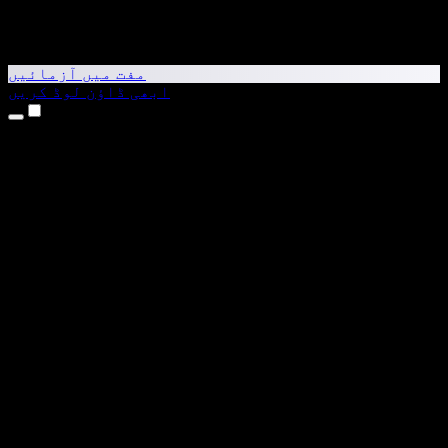
مفت میں آزمائیں
ابھی ڈاؤن لوڈ کریں
مصنوعات
متن کو آواز میں بدلیں
iPhone اور iPad ایپس
Android ایپ
Chrome ایکسٹینشن
Edge ایکسٹینشن
ویب ایپ
Mac ایپ