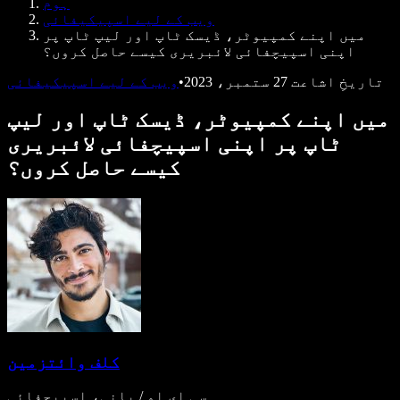
ہوم
ڈویلپرز کے لیے Speechify
ویب کے لیے اسپیکیفائی
میں اپنے کمپیوٹر، ڈیسک ٹاپ اور لیپ ٹاپ پر
اپنی اسپیچفائی لائبریری کیسے حاصل کروں؟
تاریخِ اشاعت
27 ستمبر، 2023
•
ویب کے لیے اسپیکیفائی
میں اپنے کمپیوٹر، ڈیسک ٹاپ اور لیپ
ٹاپ پر اپنی اسپیچفائی لائبریری
کیسے حاصل کروں؟
کلف وائتزمین
سی ای او / بانی، اسپیچفائی