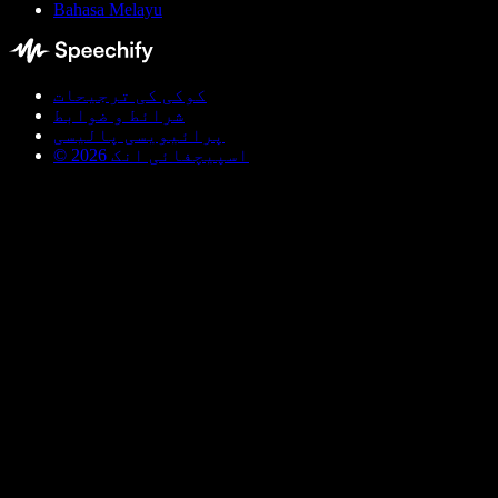
Bahasa Melayu
کوکی کی ترجیحات
شرائط و ضوابط
پرائیویسی پالیسی
© اسپیچفائی انک 2026