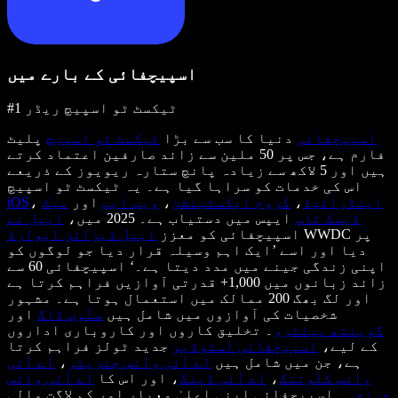
اسپیچفائی کے بارے میں
#1 ٹیکسٹ ٹو اسپیچ ریڈر
اسپیچفائی
دنیا کا سب سے بڑا
ٹیکسٹ ٹو اسپیچ
پلیٹ
فارم ہے، جس پر 50 ملین سے زائد صارفین اعتماد کرتے
ہیں اور 5 لاکھ سے زیادہ پانچ ستارہ ریویوز کے ذریعے
اس کی خدمات کو سراہا گیا ہے۔ یہ ٹیکسٹ ٹو اسپیچ
اینڈرائیڈ
،
کروم ایکسٹینشن
،
ویب ایپ
اور
میک
،
iOS
ڈیسک ٹاپ
ایپس میں دستیاب ہے۔ 2025 میں،
ایپل نے
WWDC پر
اسپیچفائی کو معزز
ایپل ڈیزائن ایوارڈ
دیا اور اسے ’ایک اہم وسیلہ قرار دیا جو لوگوں کو
اپنی زندگی جینے میں مدد دیتا ہے۔‘ اسپیچفائی 60 سے
زائد زبانوں میں 1,000+ قدرتی آوازیں فراہم کرتا ہے
اور لگ بھگ 200 ممالک میں استعمال ہوتا ہے۔ مشہور
شخصیات کی آوازوں میں شامل ہیں
سنُوپ ڈاگ
اور
گوینتھ پیلٹرو
۔ تخلیق کاروں اور کاروباری اداروں
کے لیے،
اسپیچفائی اسٹوڈیو
جدید ٹولز فراہم کرتا
ہے، جن میں شامل ہیں
اے آئی وائس جنریٹر
،
اے آئی
وائس کلوننگ
،
اے آئی ڈبنگ
، اور اس کا
اے آئی وائس
چینجر
۔ اسپیچفائی اپنی اعلیٰ معیار اور کم لاگت والی