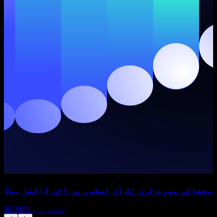
یچفائی میرے ٹرن اٹ اِن اسکور پر اثر ڈالتا ہے؟
26 اکتوبر، 2023