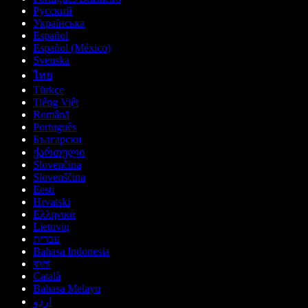
Русский
Українська
Español
Español (México)
Svenska
ไทย
Türkçe
Tiếng Việt
Română
Português
Български
ქართული
Slovenčina
Slovenščina
Eesti
Hrvatski
Ελληνικά
Lietuvių
עברית
Bahasa Indonesia
বাংলা
Català
Bahasa Melayu
اردو