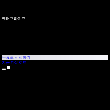
엔터프라이즈
무료로 시작하기
지금 다운로드
제품
텍스트 음성 변환
iPhone & iPad 앱