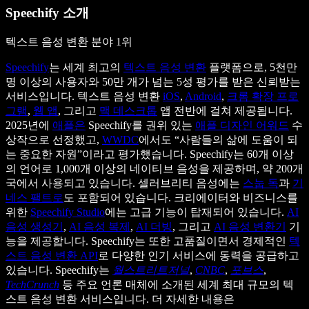
Speechify 소개
텍스트 음성 변환 분야 1위
Speechify
는 세계 최고의
텍스트 음성 변환
플랫폼으로, 5천만
명 이상의 사용자와 50만 개가 넘는 5성 평가를 받은 신뢰받는
서비스입니다. 텍스트 음성 변환
iOS
,
Android
,
크롬 확장 프로
그램
,
웹 앱
, 그리고
맥 데스크톱
앱 전반에 걸쳐 제공됩니다.
2025년에
애플은
Speechify를 권위 있는
애플 디자인 어워드
수
상작으로 선정했고,
WWDC
에서도 “사람들의 삶에 도움이 되
는 중요한 자원”이라고 평가했습니다. Speechify는 60개 이상
의 언어로 1,000개 이상의 네이티브 음성을 제공하며, 약 200개
국에서 사용되고 있습니다. 셀러브리티 음성에는
스눕 독
과
기
네스 팰트로
도 포함되어 있습니다. 크리에이터와 비즈니스를
위한
Speechify Studio
에는 고급 기능이 탑재되어 있습니다.
AI
음성 생성기
,
AI 음성 복제
,
AI 더빙
, 그리고
AI 음성 변환기
기
능을 제공합니다. Speechify는 또한 고품질이면서 경제적인
텍
스트 음성 변환 API
로 다양한 인기 서비스에 동력을 공급하고
있습니다. Speechify는
월스트리트저널
,
CNBC
,
포브스
,
TechCrunch
등 주요 언론 매체에 소개된 세계 최대 규모의 텍
스트 음성 변환 서비스입니다. 더 자세한 내용은