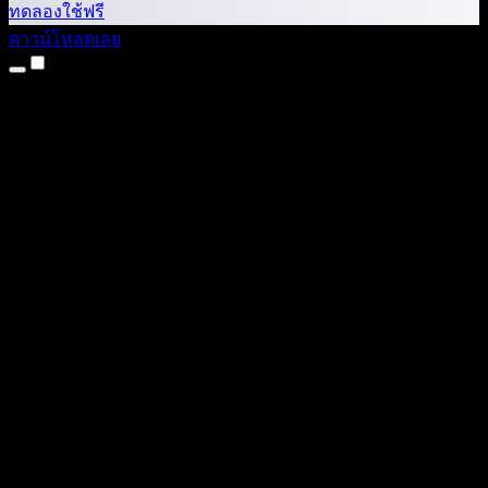
ทดลองใช้ฟรี
ดาวน์โหลดเลย
ผลิตภัณฑ์
แปลงข้อความเป็นเสียง
แอป iPhone และ iPad
แอป Android
ส่วนขยาย Chrome
ส่วนขยาย Edge
เว็บแอป
แอป Mac
แอป Windows