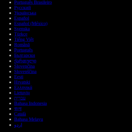
Português Brasileiro
Русский
Українська
Español
Español (México)
Svenska
Türkçe
Tiếng Việt
Română
Português
Български
ქართული
Slovenčina
Slovenščina
Eesti
Hrvatski
Ελληνικά
Lietuvių
עברית
Bahasa Indonesia
বাংলা
Català
Bahasa Melayu
اردو