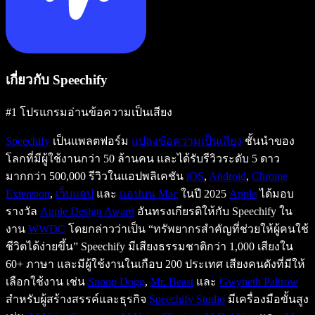
เกี่ยวกับ Speechify
#1 โปรแกรมอ่านข้อความเป็นเสียง
Speechify
เป็นแพลตฟอร์ม
แปลงข้อความเป็นเสียง
ชั้นนำของ
โลกที่มีผู้ใช้งานกว่า 50 ล้านคน และได้รับรีวิวระดับ 5 ดาว
มากกว่า 500,000 รีวิวในแอปพลิเคชัน
iOS
,
Android
,
Chrome
Extension
,
เว็บแอป
และ
แอปบน Mac
ในปี 2025
Apple
ได้มอบ
รางวัล
Apple Design Award
อันทรงเกียรติให้กับ Speechify ใน
งาน
WWDC
โดยกล่าวว่าเป็น “ทรัพยากรสำคัญที่ช่วยให้ผู้คนใช้
ชีวิตได้ง่ายขึ้น” Speechify มีเสียงธรรมชาติกว่า 1,000 เสียงใน
60+ ภาษา และมีผู้ใช้งานในเกือบ 200 ประเทศ เสียงคนดังที่มีให้
เลือกใช้งาน เช่น
Snoop Dogg
,
Mr. Beast
และ
Gwyneth Paltrow
สำหรับผู้สร้างสรรค์และธุรกิจ
Speechify Studio
มีเครื่องมือขั้นสูง