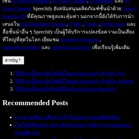
เช่น
AI Voice Generator
,
AI Voice Cloning
,
AI Dubbing
และ
AI
Voice Changer
Speechify ยังสนับสนุนผลิตภัณฑ์ชั้นนำด้วย
Text to
Speech API
ที่มีคุณภาพสูงและคุ้มค่า นอกจากนี้ยังได้รับการนำ
เสนอใน
The Wall Street Journal
,
CNBC
,
Forbes
,
TechCrunch
และ
สื่อชั้นนำอื่น ๆ Speechify เป็นผู้ให้บริการแปลงข้อความเป็นเสียง
ที่ใหญ่ที่สุดในโลก เยี่ยมชม
speechify.com/news
,
speechify.com/blog
และ
speechify.com/press
เพื่อเรียนรู้เพิ่มเติม
สารบัญ
วิธีข้ามเนื้อหาอัตโนมัติในแอป Speechify สำหรับ iOS
วิธีข้ามเนื้อหาอัตโนมัติในแอป Speechify สำหรับ Android
วิธีข้ามเนื้อหาอัตโนมัติในเว็บแอปของ Speechify
Recommended Posts
การอ่านเสียง: เพิ่มการเข้าถึงและความเพลิดเพลิน
เว็บไซต์รีดเดอร์: ยกระดับประสบการณ์การอ่านของคุณ
ด้วยเสียง AI