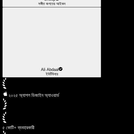
সঙ্গীত জগতের আইকন
Ali Abdaal
ইউটিউবার
২০২৫ অ্যাপল ডিজাইন অ্যাওয়ার্ড
৫ কোটি+ ব্যবহারকারী