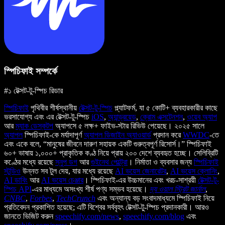
স্পিচিফাই সম্পর্কে
#১ টেক্সট-টু-স্পিচ রিডার
স্পিচিফাই
পৃথিবীর শীর্ষস্থানীয়
টেক্সট-টু-স্পিচ
প্ল্যাটফর্ম, যা ৫ কোটি+ ব্যবহারকারীর কাছে
ভরসাযোগ্য এবং এর টেক্সট-টু-স্পিচ
iOS
,
অ্যান্ড্রয়েড
,
ক্রোম এক্সটেনশন
,
ওয়েব অ্যাপ
আর
ম্যাক ডেস্কটপ
অ্যাপসে ৫ লক্ষ+ ফাইভ-স্টার রিভিউ পেয়েছে। ২০২৫ সালে
অ্যাপল
স্পিচিফাই-কে মর্যাদাপূর্ণ
অ্যাপল ডিজাইন অ্যাওয়ার্ড
প্রদান করে
WWDC
-তে
এবং একে বলে, “মানুষের জীবনে দারুণ সহায়ক একটি গুরুত্বপূর্ণ রিসোর্স।” স্পিচিফাই
৬০+ ভাষায় ১,০০০+ প্রাকৃতিক কণ্ঠ নিয়ে প্রায় ২০০ দেশে ব্যবহৃত হচ্ছে। সেলিব্রিটি
কণ্ঠের মধ্যে রয়েছে
স্নুপ ডগ
আর
গুইনেথ পেল্ট্রো
। নির্মাতা ও ব্যবসার জন্য
স্পিচিফাই
স্টুডিও
উন্নত সব টুল দেয়, যার মধ্যে রয়েছে
AI ভয়েস জেনারেটর
,
AI ভয়েস ক্লোনিং
,
AI ডাবিং
আর
AI ভয়েস চেঞ্জার
। স্পিচিফাই-এর উচ্চমানের এবং খরচ-সাশ্রয়ী
টেক্সট-টু-
স্পিচ API
-এর মাধ্যমে অসংখ্য শীর্ষ পণ্য সম্ভব হয়েছে।
দ্য ওয়াল স্ট্রিট জার্নাল
,
CNBC
,
Forbes
,
TechCrunch
এবং অন্যান্য বড় সংবাদমাধ্যমে স্পিচিফাই নিয়ে
প্রতিবেদন প্রকাশিত হয়েছে; এটি বিশ্বের সর্ববৃহৎ টেক্সট-টু-স্পিচ প্রদানকারী। আরও
জানতে ভিজিট করুন
speechify.com/news
,
speechify.com/blog
এবং