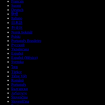
Français
Suomi
Deutsch
हिन्दी
Italiano
日本語
한국어
Norsk bokmål
Polski
Português Brasileiro
Русский
Українська
Español
Español (México)
Svenska
ไทย
Türkçe
Tiếng Việt
Română
Português
Български
ქართული
Slovenčina
Slovenščina