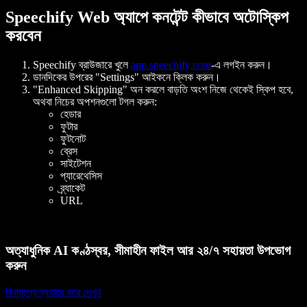
Speechify Web অ্যাপে কনটেন্ট কীভাবে অটোস্কিপ
করবেন
Speechify ব্রাউজারে খুলে
app.speechify.com
-এ লগইন করুন।
ডানদিকের উপরের "Settings" আইকনে ক্লিক করুন।
"Enhanced Skipping" অন করলে বাড়তি অংশ নিজে থেকেই স্কিপ হবে,
অথবা নিচের অপশনগুলো টগল করুন:
হেডার
ফুটার
ফুটনোট
ব্রেস
সাইটেশন
প্যারেথেসিস
ব্র্যাকেট
URL
অত্যাধুনিক AI কণ্ঠস্বর, সীমাহীন ফাইল আর ২৪/৭ সহায়তা উপভোগ
করুন
বিনামূল্যে ব্যবহার করে দেখুন