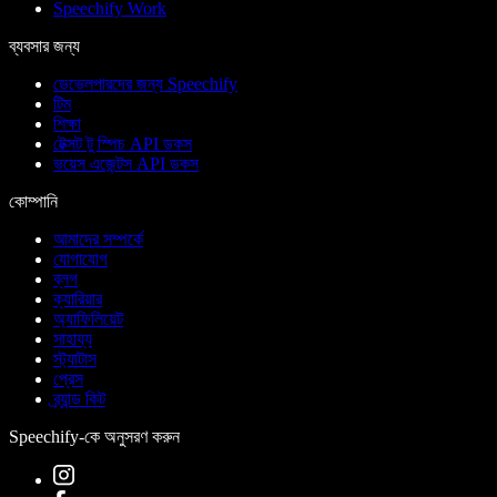
Speechify Work
ব্যবসার জন্য
ডেভেলপারদের জন্য Speechify
টিম
শিক্ষা
টেক্সট টু স্পিচ API ডকস
ভয়েস এজেন্টস API ডকস
কোম্পানি
আমাদের সম্পর্কে
যোগাযোগ
ব্লগ
ক্যারিয়ার
অ্যাফিলিয়েট
সাহায্য
স্ট্যাটাস
প্রেস
ব্র্যান্ড কিট
Speechify-কে অনুসরণ করুন