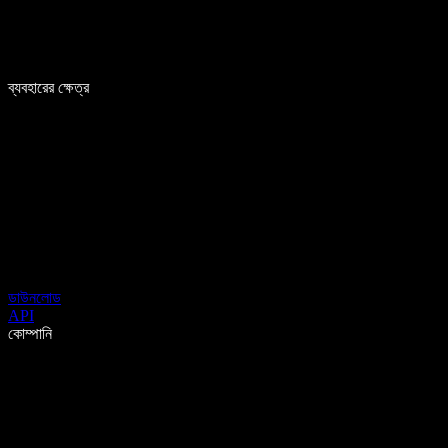
ব্যবহারের ক্ষেত্র
ডাউনলোড
API
কোম্পানি