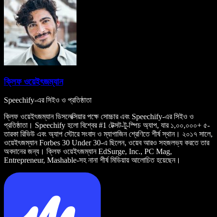
ক্লিফ ওয়েইৎজম্যান
Speechify-এর সিইও ও প্রতিষ্ঠাতা
ক্লিফ ওয়েইৎজম্যান ডিসলেক্সিয়ার পক্ষে সোচ্চার এবং Speechify-এর সিইও ও
প্রতিষ্ঠাতা। Speechify হলো বিশ্বের #1 টেক্সট-টু-স্পিচ অ্যাপ, যার ১,০০,০০০+ ৫-
তারকা রিভিউ এবং অ্যাপ স্টোরে সংবাদ ও ম্যাগাজিন শ্রেণিতে শীর্ষ স্থান। ২০১৭ সালে,
ওয়েইৎজম্যান Forbes 30 Under 30-এ ছিলেন, ওয়েব আরও সহজলভ্য করতে তার
অবদানের জন্য। ক্লিফ ওয়েইৎজম্যান EdSurge, Inc., PC Mag,
Entrepreneur, Mashable-সহ নানা শীর্ষ মিডিয়ায় আলোচিত হয়েছেন।