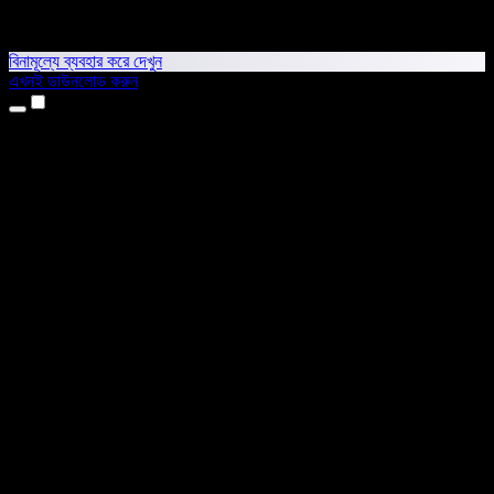
বিনামূল্যে ব্যবহার করে দেখুন
এখনই ডাউনলোড করুন
প্রোডাক্ট
টেক্সট টু স্পিচ
আইফোন ও আইপ্যাড অ্যাপ
অ্যান্ড্রয়েড অ্যাপ
ক্রোম এক্সটেনশন
এজ এক্সটেনশন
ওয়েব অ্যাপ
ম্যাক অ্যাপ
উইন্ডোজ অ্যাপ
এআই ভয়েস জেনারেটর