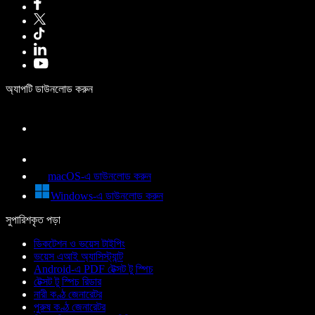
অ্যাপটি ডাউনলোড করুন
macOS-এ ডাউনলোড করুন
Windows-এ ডাউনলোড করুন
সুপারিশকৃত পড়া
ডিকটেশন ও ভয়েস টাইপিং
ভয়েস এআই অ্যাসিস্ট্যান্ট
Android-এ PDF টেক্সট টু স্পিচ
টেক্সট টু স্পিচ রিডার
নারী কণ্ঠ জেনারেটর
পুরুষ কণ্ঠ জেনারেটর