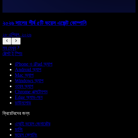
২০২৬ সালের শীর্ষ ৫টি ভয়েস এজেন্ট কোম্পানি
২৮ এপ্রিল, ২০২৬
১
সব দেখুন
টেক্সট টু স্পিচ
iPhone ও iPad অ্যাপ
Android অ্যাপ
Mac অ্যাপ
Windows অ্যাপ
ওয়েব অ্যাপ
Chrome এক্সটেনশন
Edge অ্যাড-অন
ডাউনলোড
ক্রিয়েটরদের জন্য
এআই ভয়েস জেনারেটর
ডাবিং
ভয়েস ক্লোনিং