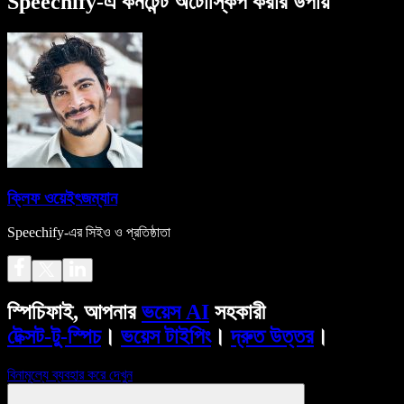
Speechify-এ কনটেন্ট অটোস্কিপ করার উপায়
ক্লিফ ওয়েইৎজম্যান
Speechify-এর সিইও ও প্রতিষ্ঠাতা
স্পিচিফাই, আপনার
ভয়েস AI
সহকারী
টেক্সট-টু-স্পিচ
।
ভয়েস টাইপিং
।
দ্রুত উত্তর
।
বিনামূল্যে ব্যবহার করে দেখুন