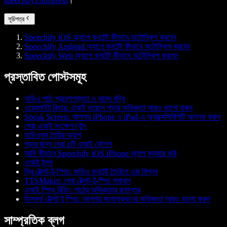
speechify.com/press
।
সূচিপত্র
Speechify iOS অ্যাপে কনটেন্ট কীভাবে অটোস্কিপ করবেন
Speechify Android অ্যাপে কনটেন্ট কীভাবে অটোস্কিপ করবেন
Speechify Web অ্যাপে কনটেন্ট কীভাবে অটোস্কিপ করবেন
প্রস্তাবিত পোস্টসমূহ
অডিও পাঠ: প্রবেশগম্যতা ও আনন্দ বৃদ্ধি
ওয়েবসাইট রিডার: এআই ভয়েসে পড়ার অভিজ্ঞতা আরও ভালো করুন
Speak Screen: আপনার iPhone ও iPad-এ অ্যাক্সেসিবিলিটি আনলক করুন
সেরা এআই সংক্ষেপণ টুল
অডিওবুক তৈরির অ্যাপ
পড়ার জন্য সেরা ৫টি এআই কৌশল
আমি কীভাবে Speechify iOS iPhone অ্যাপ ব্যবহার করি
এআই টুলস
ফ্রি টেক্সট-টু-স্পিচ: অডিও কনটেন্ট তৈরিতে এক বিপ্লব
TTSMaker: সেরা টেক্সট-টু-স্পিচ সমাধান
এআই স্পিড রিডিং: পাঠের অভিজ্ঞতার রূপান্তর
ডিসকর্ড টেক্সট টু স্পিচ: আপনার কথোপকথনের অভিজ্ঞতা আরও ভালো করুন
সাম্প্রতিক ব্লগ