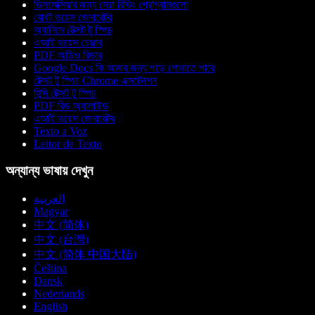
ডিসলেক্সিয়ার জন্য সেরা রিডিং প্রোগ্রামগুলো
রোবট ভয়েস জেনারেটর
অ্যানিমে টেক্সট টু স্পিচ
এআই ভয়েস চেঞ্জার
PDF অডিও রিডার
Google Docs কি আমার জন্য পড়ে শোনাতে পারে
টেক্সট টু স্পিচ Chrome এক্সটেনশন
হিন্দি টেক্সট টু স্পিচ
PDF রিড অ্যালাউড
এআই ভয়েস জেনারেটর
Texto a Voz
Leitor de Texto
অন্যান্য ভাষায় দেখুন
العربية
Magyar
中文 (简体)
中文 (台灣)
中文 (简体 中国大陆)
Čeština
Dansk
Nederlands
English