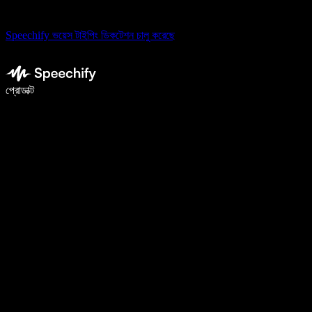
Speechify ভয়েস টাইপিং ডিকটেশন চালু করেছে
ভয়েস টাইপিং দিয়ে ৫ গুণ দ্রুত লিখুন
প্রোডাক্ট
আরও জানুন