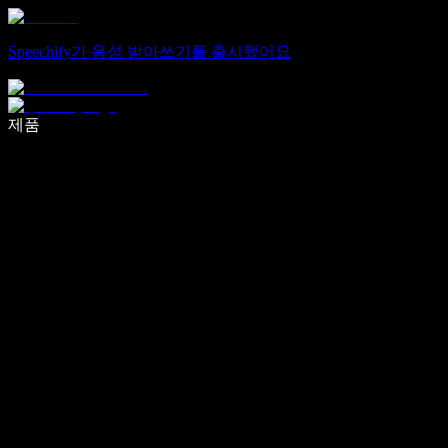
Speechify가 음성 받아쓰기를 출시했어요
음성 입력으로 5배 더 빠르게 작성하세요
제품
자세히 보기