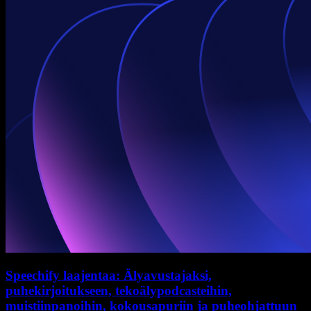
Speechify laajentaa: Älyavustajaksi,
puhekirjoitukseen, tekoälypodcasteihin,
muistiinpanoihin, kokousapuriin ja puheohjattuun