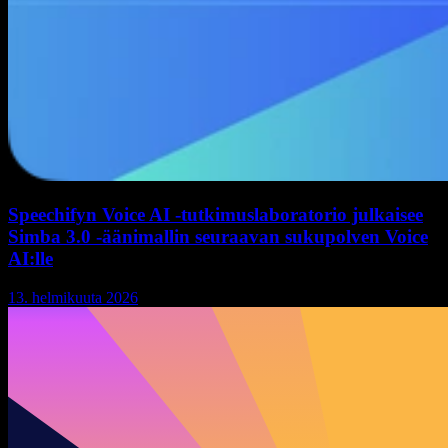
Speechifyn Voice AI -tutkimuslaboratorio julkaisee
Simba 3.0 -äänimallin seuraavan sukupolven Voice
AI:lle
13. helmikuuta 2026