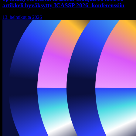
artikkeli hyväksytty ICASSP 2026 -konferenssiin
13. helmikuuta 2026