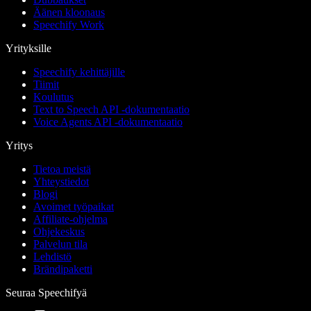
Äänen kloonaus
Speechify Work
Yrityksille
Speechify kehittäjille
Tiimit
Koulutus
Text to Speech API -dokumentaatio
Voice Agents API -dokumentaatio
Yritys
Tietoa meistä
Yhteystiedot
Blogi
Avoimet työpaikat
Affiliate-ohjelma
Ohjekeskus
Palvelun tila
Lehdistö
Brändipaketti
Seuraa Speechifyä