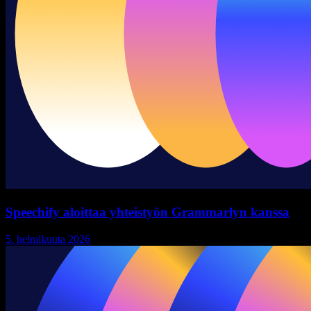
Speechify aloittaa yhteistyön Grammarlyn kanssa
5. helmikuuta 2026