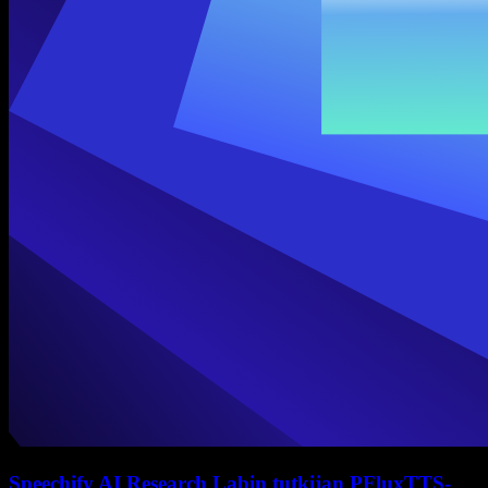
Speechify AI Research Labin tutkijan PFluxTTS-