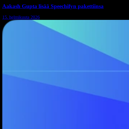
Aakash Gupta lisää Speechifyn pakettiinsa
15. helmikuuta 2026