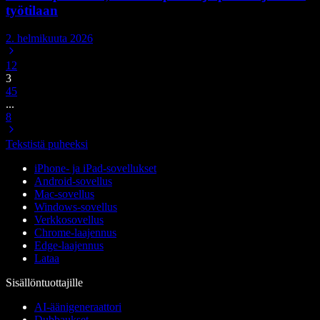
työtilaan
2. helmikuuta 2026
1
2
3
4
5
...
8
Tekstistä puheeksi
iPhone- ja iPad-sovellukset
Android-sovellus
Mac-sovellus
Windows-sovellus
Verkkosovellus
Chrome-laajennus
Edge-laajennus
Lataa
Sisällöntuottajille
AI-äänigeneraattori
Dubbaukset