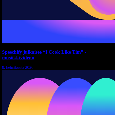
Speechify julkaisee “I Cook Like Tim” -
musiikkivideon
9. helmikuuta 2026