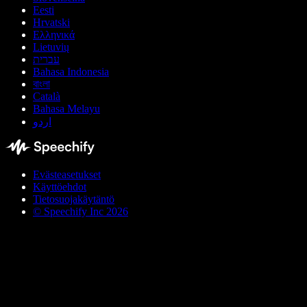
Eesti
Hrvatski
Ελληνικά
Lietuvių
עברית
Bahasa Indonesia
বাংলা
Català
Bahasa Melayu
اردو
Evästeasetukset
Käyttöehdot
Tietosuojakäytäntö
© Speechify Inc 2026