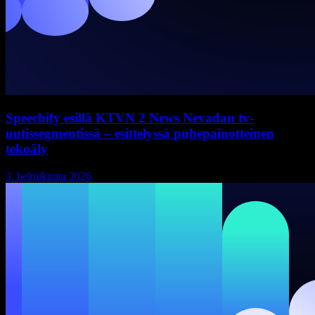
Speechify esillä KTVN 2 News Nevadan tv-
uutissegmentissä – esittelyssä puhepainotteinen
tekoäly
3. helmikuuta 2026