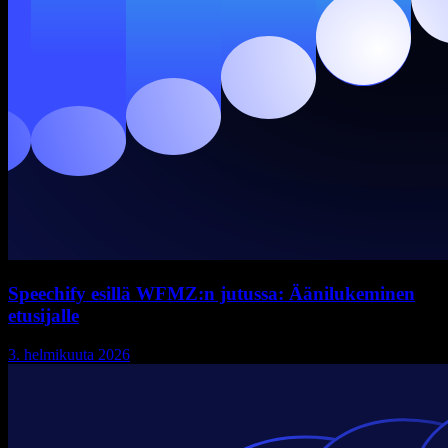
Speechify esillä WFMZ:n jutussa: Äänilukeminen
etusijalle
3. helmikuuta 2026