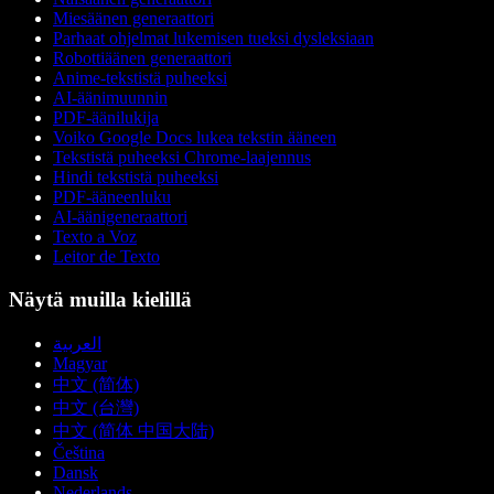
Miesäänen generaattori
Parhaat ohjelmat lukemisen tueksi dysleksiaan
Robottiäänen generaattori
Anime-tekstistä puheeksi
AI-äänimuunnin
PDF-äänilukija
Voiko Google Docs lukea tekstin ääneen
Tekstistä puheeksi Chrome-laajennus
Hindi tekstistä puheeksi
PDF-ääneenluku
AI-äänigeneraattori
Texto a Voz
Leitor de Texto
Näytä muilla kielillä
العربية
Magyar
中文 (简体)
中文 (台灣)
中文 (简体 中国大陆)
Čeština
Dansk
Nederlands