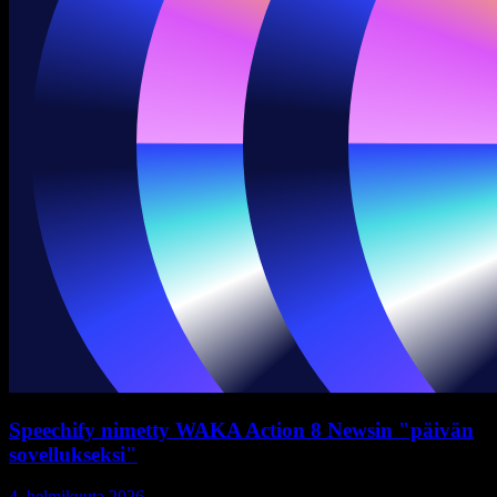
Speechify nimetty WAKA Action 8 Newsin "päivän
sovellukseksi"
4. helmikuuta 2026