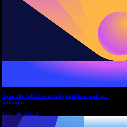
Speechify julkaisee tekoälypohjaisen podcast-
julkaisun
13. helmikuuta 2026