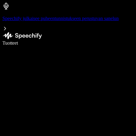
Speechify julkaisee puheentunnistukseen perustuvan sanelun
Kirjoita 5× nopeammin puheentunnistuksen avulla
Tuotteet
Lue lisää