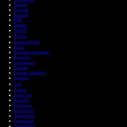
English
Français
Deutsch
हिन्दी
Italiano
日本語
한국어
Norsk bokmål
Polski
Português Brasileiro
Русский
Українська
Español
Español (México)
Svenska
ไทย
Türkçe
Tiếng Việt
Română
Português
Български
ქართული
Slovenčina
Slovenščina