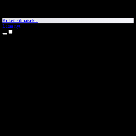
Kokeile ilmaiseksi
Lataa nyt
Tuotteet
Tekstistä puheeksi
iPhone- ja iPad-sovellukset
Android-sovellus
Chrome-laajennus
Edge-laajennus
Verkkosovellus
Mac-sovellus
Windows-sovellus