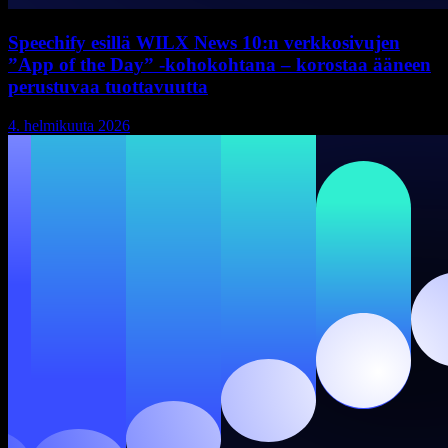
Speechify esillä WILX News 10:n verkkosivujen
”App of the Day” -kohokohtana – korostaa ääneen
perustuvaa tuottavuutta
4. helmikuuta 2026