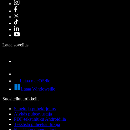
Lataa sovellus
Lataa macOS:lle
Lataa Windowsille
Suositellut artikkelit
Sanelu ja puhekirjoitus
Älykäs puheavustaja
PDF-tekstinluku Androidilla
Tekstistä puheeksi -lukija
Naisäänen generaattori