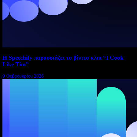
Η Speechify παρουσιάζει το βίντεο κλιπ “I Cook
Like Tim”
9 Φεβρουαρίου 2026