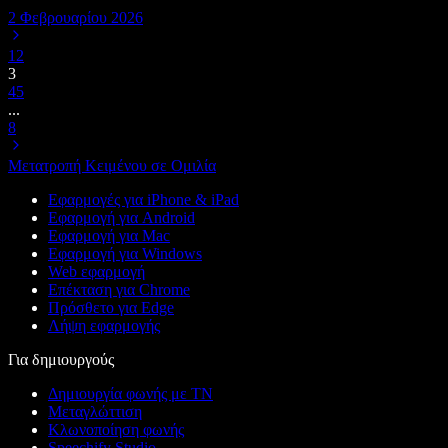
2 Φεβρουαρίου 2026
1
2
3
4
5
...
8
Μετατροπή Κειμένου σε Ομιλία
Εφαρμογές για iPhone & iPad
Εφαρμογή για Android
Εφαρμογή για Mac
Εφαρμογή για Windows
Web εφαρμογή
Επέκταση για Chrome
Πρόσθετο για Edge
Λήψη εφαρμογής
Για δημιουργούς
Δημιουργία φωνής με ΤΝ
Μεταγλώττιση
Κλωνοποίηση φωνής
Speechify Studio