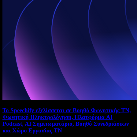
Το Speechify εξελίσσεται σε Βοηθό Φωνητικής ΤΝ,
Φωνητική Πληκτρολόγηση, Πλατφόρμα AI
Podcast, AI Σημειωματάριο, Βοηθό Συνεδριάσεων
και Χώρο Εργασίας ΤΝ