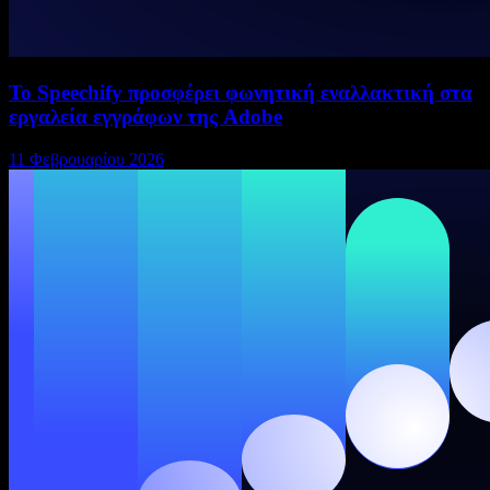
Το Speechify προσφέρει φωνητική εναλλακτική στα
εργαλεία εγγράφων της Adobe
11 Φεβρουαρίου 2026