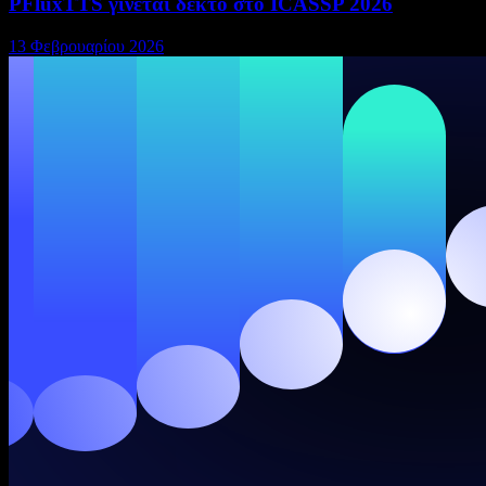
PFluxTTS γίνεται δεκτό στο ICASSP 2026
13 Φεβρουαρίου 2026