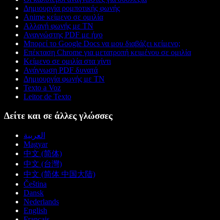
Δημιουργία ρομποτικής φωνής
Anime κείμενο σε ομιλία
Αλλαγή φωνής με ΤΝ
Αναγνώστης PDF με ήχο
Μπορεί το Google Docs να μου διαβάζει κείμενο;
Επέκταση Chrome για μετατροπή κειμένου σε ομιλία
Κείμενο σε ομιλία στα χίντι
Ανάγνωση PDF δυνατά
Δημιουργία φωνής με ΤΝ
Texto a Voz
Leitor de Texto
Δείτε και σε άλλες γλώσσες
العربية
Magyar
中文 (简体)
中文 (台灣)
中文 (简体 中国大陆)
Čeština
Dansk
Nederlands
English
Français