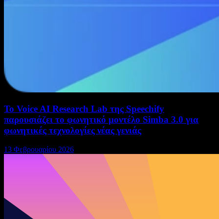
Το Voice AI Research Lab της Speechify
παρουσιάζει το φωνητικό μοντέλο Simba 3.0 για
φωνητικές τεχνολογίες νέας γενιάς
13 Φεβρουαρίου 2026