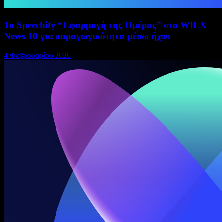
Το Speechify “Εφαρμογή της Ημέρας” στο WILX
News 10 για παραγωγικότητα μέσω ήχου
4 Φεβρουαρίου 2026