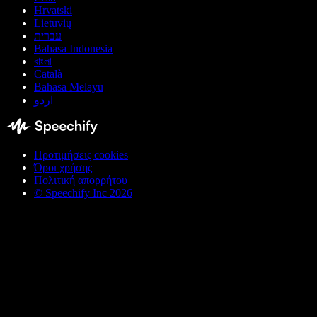
Hrvatski
Lietuvių
עברית
Bahasa Indonesia
বাংলা
Català
Bahasa Melayu
اردو
Προτιμήσεις cookies
Όροι χρήσης
Πολιτική απορρήτου
© Speechify Inc 2026