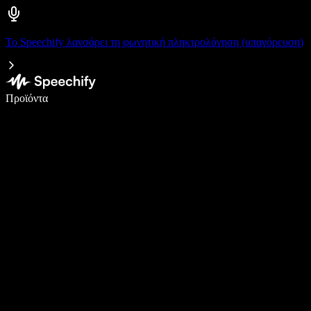
Το Speechify λανσάρει τη φωνητική πληκτρολόγηση (υπαγόρευση)
Γράψτε 5× πιο γρήγορα με φωνητική πληκτρολόγηση
Προϊόντα
Μάθετε περισσότερα