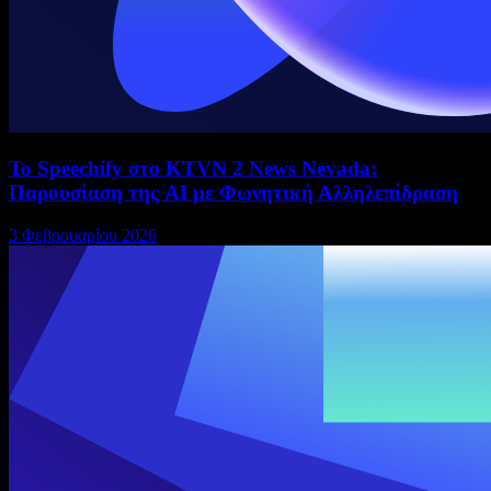
Το Speechify στο KTVN 2 News Nevada:
Παρουσίαση της AI με Φωνητική Αλληλεπίδραση
3 Φεβρουαρίου 2026