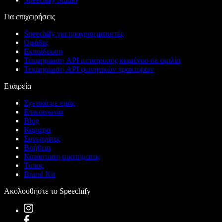
Για επιχειρήσεις
Speechify για προγραμματιστές
Ομάδες
Εκπαίδευση
Τεκμηρίωση API μετατροπής κειμένου σε ομιλία
Τεκμηρίωση API φωνητικών πρακτόρων
Εταιρεία
Σχετικά με εμάς
Επικοινωνία
Blog
Καριέρα
Συνεργάτες
Βοήθεια
Κατάσταση συστήματος
Τύπος
Brand Kit
Ακολουθήστε το Speechify