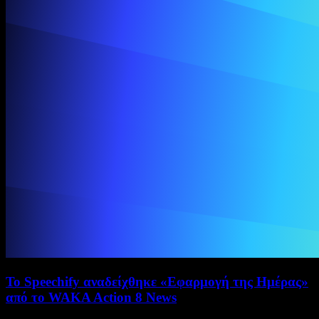
Το Speechify αναδείχθηκε «Εφαρμογή της Ημέρας»
από το WAKA Action 8 News