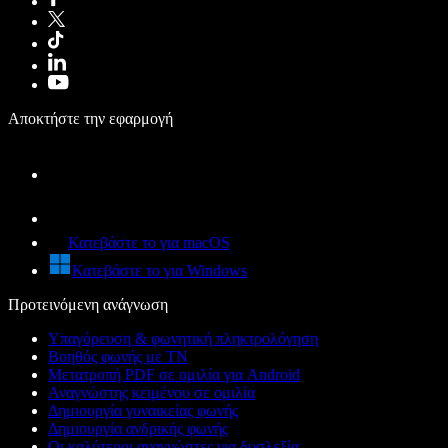
Αποκτήστε την εφαρμογή
Κατεβάστε το για macOS
Κατεβάστε το για Windows
Προτεινόμενη ανάγνωση
Υπαγόρευση & φωνητική πληκτρολόγηση
Βοηθός φωνής με ΤΝ
Μετατροπή PDF σε ομιλία για Android
Αναγνώστης κειμένου σε ομιλία
Δημιουργία γυναικείας φωνής
Δημιουργία ανδρικής φωνής
Οι καλύτεροι αναγνώστες για δυσλεξία