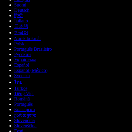
Suomi
Deutsch
हिन्दी
Italiano
日本語
한국어
Norsk bokmål
Polski
Português Brasileiro
Русский
Українська
Español
Español (México)
Svenska
ไทย
Türkçe
Tiếng Việt
Română
Português
Български
ქართული
Slovenčina
Slovenščina
Eesti