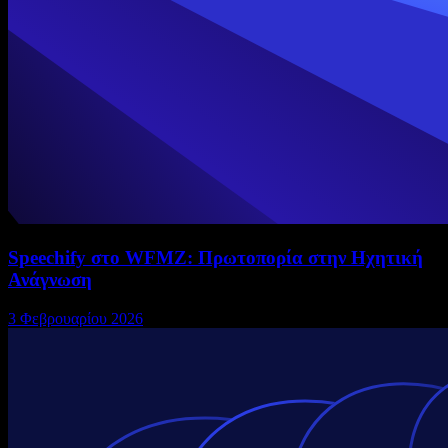
Speechify στο WFMZ: Πρωτοπορία στην Ηχητική
Ανάγνωση
3 Φεβρουαρίου 2026