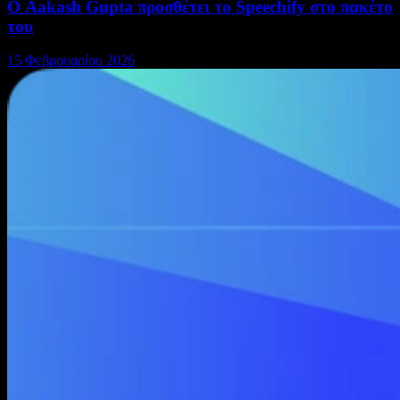
Ο Aakash Gupta προσθέτει το Speechify στο πακέτο
του
15 Φεβρουαρίου 2026