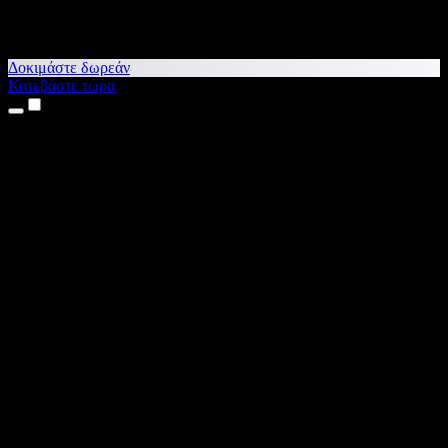
Δοκιμάστε δωρεάν
Κατεβάστε τώρα
Προϊόντα
Κείμενο σε Ομιλία
Εφαρμογές για iPhone & iPad
Εφαρμογή για Android
Επέκταση για Chrome
Επέκταση για Edge
Web εφαρμογή
Εφαρμογή για Mac
Εφαρμογή για Windows