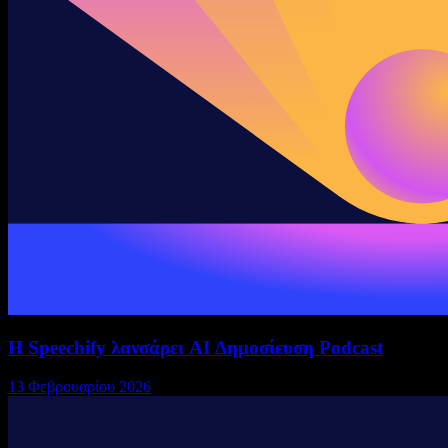
Η Speechify λανσάρει AI Δημοσίευση Podcast
13 Φεβρουαρίου 2026