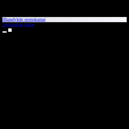
Išbandykite nemokamai
Atsisiųskite dabar
Produktai
Teksto skaitymas balsu
iPhone ir iPad programėlės
Android programėlė
Chrome plėtinys
Edge plėtinys
Interneto programėlė
Mac programėlė
Windows programėlė