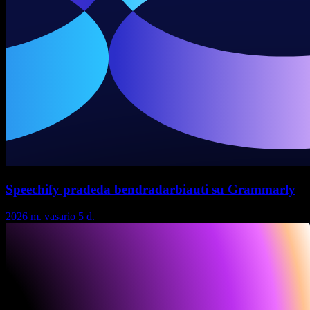
Speechify pradeda bendradarbiauti su Grammarly
2026 m. vasario 5 d.