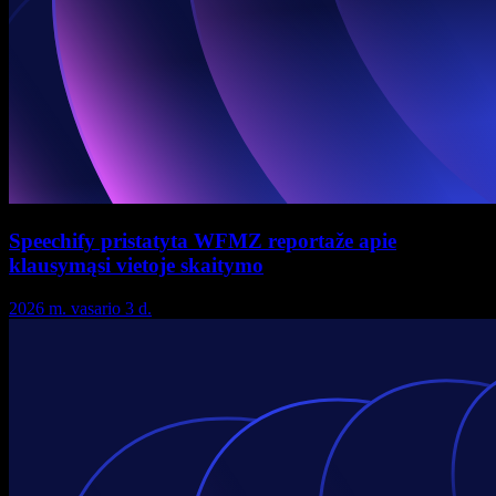
Speechify pristatyta WFMZ reportaže apie
klausymąsi vietoje skaitymo
2026 m. vasario 3 d.