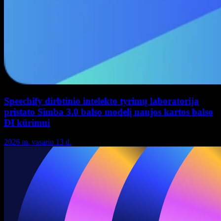
Speechify dirbtinio intelekto tyrimų laboratorija
pristato Simba 3.0 balso modelį naujos kartos balso
DI kūrimui
2026 m. vasario 13 d.