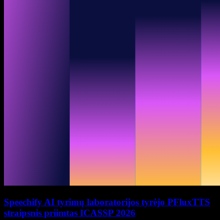
Speechify AI tyrimų laboratorijos tyrėjo PFluxTTS
straipsnis priimtas ICASSP 2026