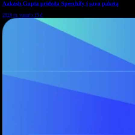
Aakash Gupta prideda Speechify į savo paketą
2026 m. vasario 15 d.