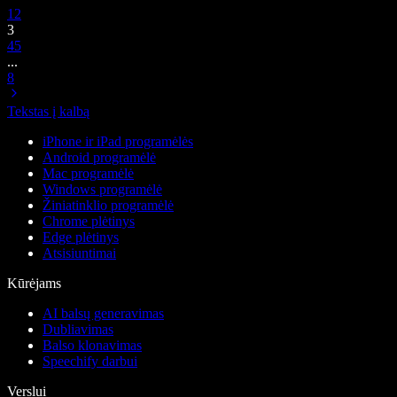
1
2
3
4
5
...
8
Tekstas į kalbą
iPhone ir iPad programėlės
Android programėlė
Mac programėlė
Windows programėlė
Žiniatinklio programėlė
Chrome plėtinys
Edge plėtinys
Atsisiuntimai
Kūrėjams
AI balsų generavimas
Dubliavimas
Balso klonavimas
Speechify darbui
Verslui