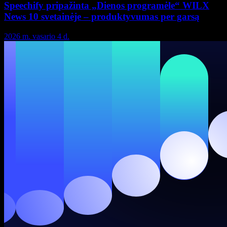
Speechify pripažinta „Dienos programėle“ WILX
News 10 svetainėje – produktyvumas per garsą
2026 m. vasario 4 d.