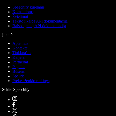
Speechify kūrėjams
Komandoms
Švietimui
Teksto į kalbą API dokumentacija
Balso agentų API dokumentacija
Įmonė
Apie mus
Kontaktai
Tinklaraštis
Karjera
Partneriai
Pagalba
Būsena
Spauda
Prekės ženklo rinkinys
Sekite Speechify