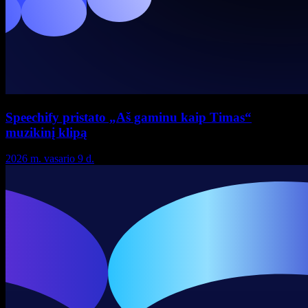
Speechify pristato „Aš gaminu kaip Timas“
muzikinį klipą
2026 m. vasario 9 d.