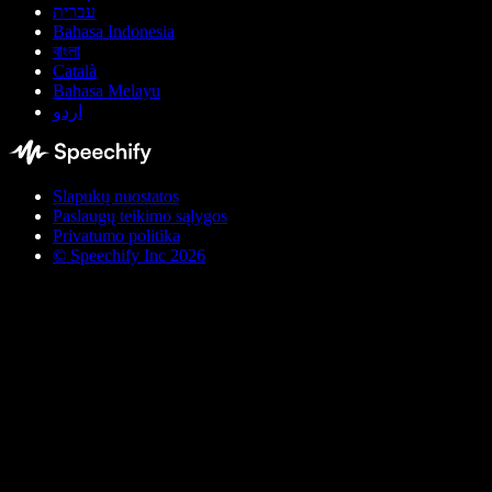
עברית
Bahasa Indonesia
বাংলা
Català
Bahasa Melayu
اردو
Slapukų nuostatos
Paslaugų teikimo sąlygos
Privatumo politika
© Speechify Inc 2026