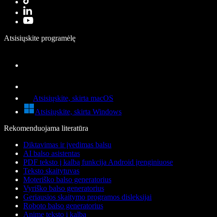
Atsisiųskite programėlę
Atsisiųskite, skirta macOS
Atsisiųskite, skirta Windows
Rekomenduojama literatūra
Diktavimas ir įvedimas balsu
AI balso asistentas
PDF teksto į kalbą funkcija Android įrenginiuose
Teksto skaitytuvas
Moteriško balso generatorius
Vyriško balso generatorius
Geriausios skaitymo programos disleksijai
Roboto balso generatorius
Anime teksto į kalbą