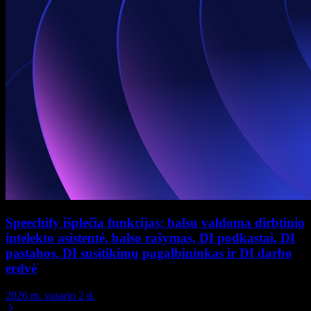
Speechify išplečia funkcijas: balsu valdoma dirbtinio
intelekto asistentė, balso rašymas, DI podkastai, DI
pastabos, DI susitikimų pagalbininkas ir DI darbo
erdvė
2026 m. vasario 2 d.