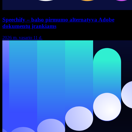
Speechify – balso pirmumo alternatyva Adobe
dokumentų įrankiams
2026 m. vasario 11 d.