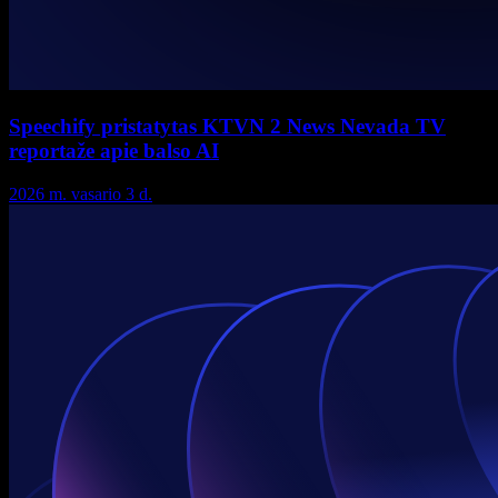
Speechify pristatytas KTVN 2 News Nevada TV
reportaže apie balso AI
2026 m. vasario 3 d.