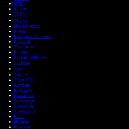
हिन्दी
Italiano
日本語
한국어
Norsk bokmål
Polski
Português Brasileiro
Русский
Українська
Español
Español (México)
Svenska
ไทย
Türkçe
Tiếng Việt
Română
Português
Български
ქართული
Slovenčina
Slovenščina
Eesti
Hrvatski
Ελληνικά