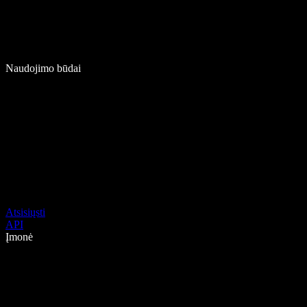
Naudojimo būdai
Atsisiųsti
API
Įmonė