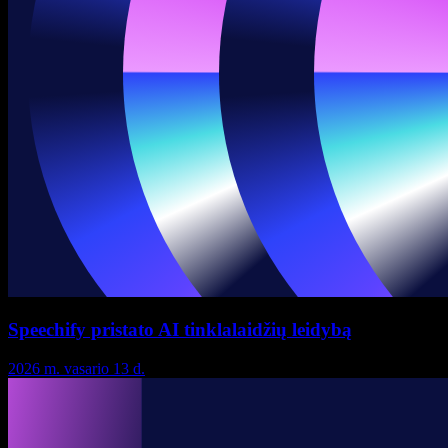
Speechify pristato AI tinklalaidžių leidybą
2026 m. vasario 13 d.