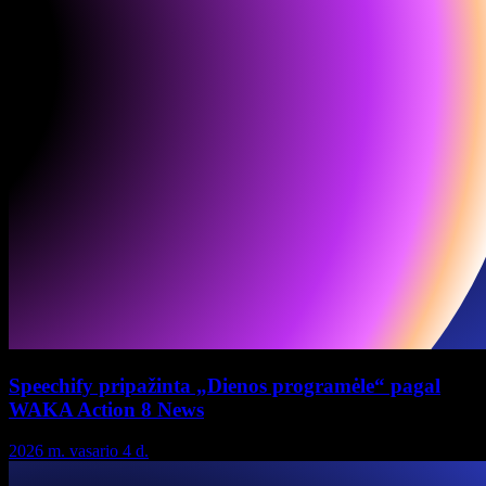
Speechify pripažinta „Dienos programėle“ pagal
WAKA Action 8 News
2026 m. vasario 4 d.