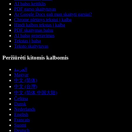
AI balso keitiklis
PDF garso skaitytuvas
Ar Google Docs gali man skaityti garsiai?
Chrome plėtinys tekstui į kalbą
Hindi kalbos tekstas į kalbą
PDF skaitymas balsu
AI balsų generavimas
Tekstas į balsą
Teksto skaitytuvas
Peržiūrėti kitomis kalbomis
العربية
Magyar
中文 (简体)
中文 (台灣)
中文 (简体 中国大陆)
Čeština
Dansk
Nederlands
English
Français
Suomi
Deutsch