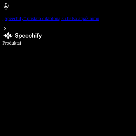
„Speechify“ pristato diktofoną su balso atpažinimu
Rašykite 5× greičiau naudodami diktavimą balsu
Produktai
Sužinokite daugiau