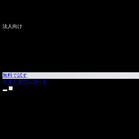
法人向け
無料で試す
今すぐダウンロード
製品
テキスト読み上げ
iPhone・iPadアプリ