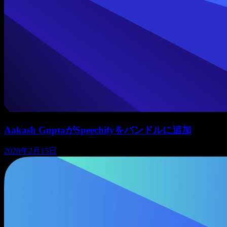
Aakash GuptaがSpeechifyをバンドルに追加
2026年2月15日