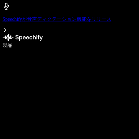
Speechifyが音声ディクテーション機能をリリース
音声入力で5倍速く書ける
製品
詳しく見る