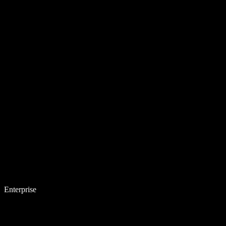
Enterprise