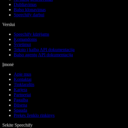
Dubliavimas
Balso klonavimas
Speechify darbui
Verslui
Speechify kūrėjams
Komandoms
Švietimui
Teksto į kalbą API dokumentacija
Balso agentų API dokumentacija
Įmonė
Apie mus
Kontaktai
Tinklaraštis
Karjera
Partneriai
Pagalba
Būsena
Spauda
Prekės ženklo rinkinys
Sekite Speechify