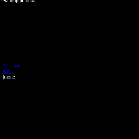
Naudojimo būdai
Atsisiųsti
API
Įmonė