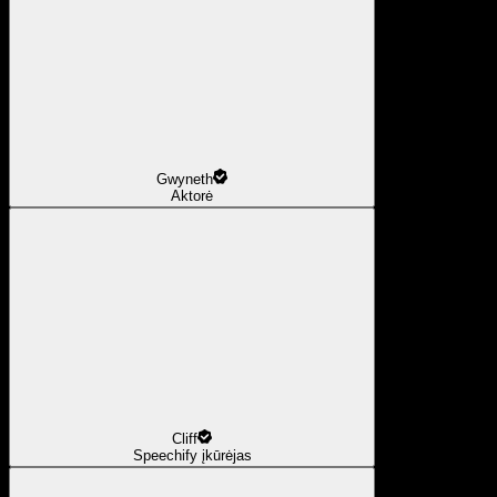
Gwyneth
Aktorė
Cliff
Speechify įkūrėjas