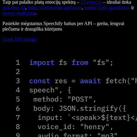
Taip pat palaiko platų emocijų spektrą –
13 emocijų
– idealiai tinka
pokalbių AI
,
balsu valdomiems agentams
,
vaizdo įrašų įgarsinimui
ir
turinio skaitymui
.
Pasiekite mėgstamus Speechify balsus per API – greita, lengvai
plečiama ir draugiška kūrėjams
Gauti API prieigą