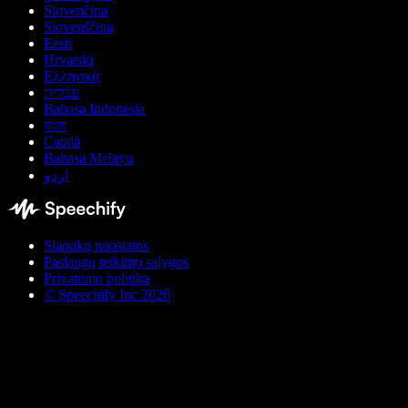
Slovenčina
Slovenščina
Eesti
Hrvatski
Ελληνικά
עברית
Bahasa Indonesia
বাংলা
Català
Bahasa Melayu
اردو
Slapukų nuostatos
Paslaugų teikimo sąlygos
Privatumo politika
© Speechify Inc 2026