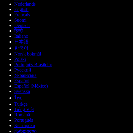
Nederlands
English
Français
Suomi
Deutsch
हिन्दी
Italiano
日本語
한국어
Norsk bokmål
Polski
Português Brasileiro
Русский
Українська
Español
Español (México)
Svenska
ไทย
Türkçe
Tiếng Việt
Română
Português
Български
ქართული