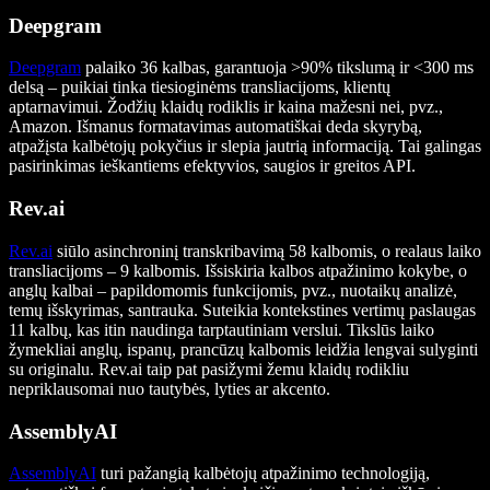
Deepgram
Deepgram
palaiko 36 kalbas, garantuoja >90% tikslumą ir <300 ms
delsą – puikiai tinka tiesioginėms transliacijoms, klientų
aptarnavimui. Žodžių klaidų rodiklis ir kaina mažesni nei, pvz.,
Amazon. Išmanus formatavimas automatiškai deda skyrybą,
atpažįsta kalbėtojų pokyčius ir slepia jautrią informaciją. Tai galingas
pasirinkimas ieškantiems efektyvios, saugios ir greitos API.
Rev.ai
Rev.ai
siūlo asinchroninį transkribavimą 58 kalbomis, o realaus laiko
transliacijoms – 9 kalbomis. Išsiskiria kalbos atpažinimo kokybe, o
anglų kalbai – papildomomis funkcijomis, pvz., nuotaikų analizė,
temų išskyrimas, santrauka. Suteikia kontekstines vertimų paslaugas
11 kalbų, kas itin naudinga tarptautiniam verslui. Tikslūs laiko
žymekliai anglų, ispanų, prancūzų kalbomis leidžia lengvai sulyginti
su originalu. Rev.ai taip pat pasižymi žemu klaidų rodikliu
nepriklausomai nuo tautybės, lyties ar akcento.
AssemblyAI
AssemblyAI
turi pažangią kalbėtojų atpažinimo technologiją,