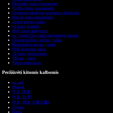
Moteriško balso generatorius
Vyriško balso generatorius
Geriausios skaitymo programos disleksijai
Roboto balso generatorius
Anime teksto į kalbą
AI balso keitiklis
PDF garso skaitytuvas
Ar Google Docs gali man skaityti garsiai?
Chrome plėtinys tekstui į kalbą
Hindi kalbos tekstas į kalbą
PDF skaitymas balsu
AI balsų generavimas
Tekstas į balsą
Teksto skaitytuvas
Peržiūrėti kitomis kalbomis
العربية
Magyar
中文 (简体)
中文 (台灣)
中文 (简体 中国大陆)
Čeština
Dansk