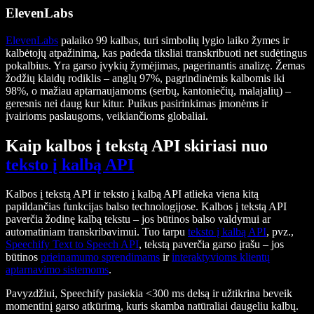
ElevenLabs
ElevenLabs
palaiko 99 kalbas, turi simbolių lygio laiko žymes ir
kalbėtojų atpažinimą, kas padeda tiksliai transkribuoti net sudėtingus
pokalbius. Yra garso įvykių žymėjimas, pagerinantis analizę. Žemas
žodžių klaidų rodiklis – anglų 97%, pagrindinėmis kalbomis iki
98%, o mažiau aptarnaujamoms (serbų, kantoniečių, malajalių) –
geresnis nei daug kur kitur. Puikus pasirinkimas įmonėms ir
įvairioms paslaugoms, veikiančioms globaliai.
Kaip kalbos į tekstą API skiriasi nuo
teksto į kalbą API
Kalbos į tekstą API ir teksto į kalbą API atlieka viena kitą
papildančias funkcijas balso technologijose. Kalbos į tekstą API
paverčia žodinę kalbą tekstu – jos būtinos balso valdymui ar
automatiniam transkribavimui. Tuo tarpu
teksto į kalbą API
, pvz.,
Speechify Text to Speech API
, tekstą paverčia garso įrašu – jos
būtinos
prieinamumo sprendimams
ir
interaktyvioms klientų
aptarnavimo sistemoms
.
Pavyzdžiui, Speechify pasiekia <300 ms delsą ir užtikrina beveik
momentinį garso atkūrimą, kuris skamba natūraliai daugeliu kalbų.