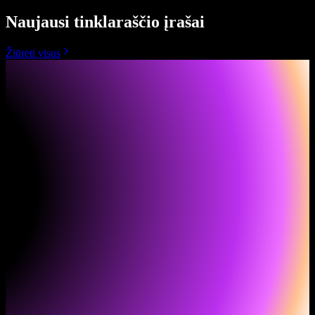
Naujausi tinklaraščio įrašai
Žiūrėti visus