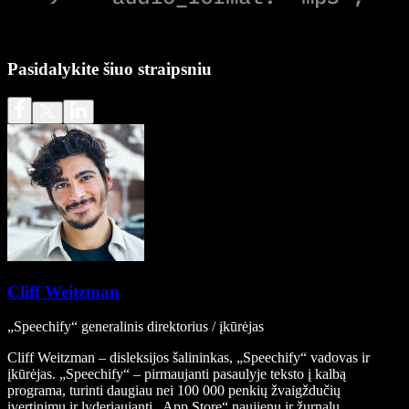
Pasidalykite šiuo straipsniu
Cliff Weitzman
„Speechify“ generalinis direktorius / įkūrėjas
Cliff Weitzman – disleksijos šalininkas, „Speechify“ vadovas ir
įkūrėjas. „Speechify“ – pirmaujanti pasaulyje teksto į kalbą
programa, turinti daugiau nei 100 000 penkių žvaigždučių
įvertinimų ir lyderiaujanti „App Store“ naujienų ir žurnalų