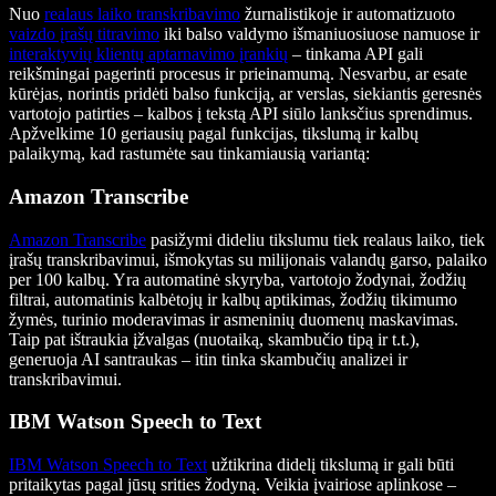
Nuo
realaus laiko transkribavimo
žurnalistikoje ir automatizuoto
vaizdo įrašų titravimo
iki balso valdymo išmaniuosiuose namuose ir
interaktyvių klientų aptarnavimo įrankių
– tinkama API gali
reikšmingai pagerinti procesus ir prieinamumą. Nesvarbu, ar esate
kūrėjas, norintis pridėti balso funkciją, ar verslas, siekiantis geresnės
vartotojo patirties – kalbos į tekstą API siūlo lanksčius sprendimus.
Apžvelkime 10 geriausių pagal funkcijas, tikslumą ir kalbų
palaikymą, kad rastumėte sau tinkamiausią variantą:
Amazon Transcribe
Amazon Transcribe
pasižymi dideliu tikslumu tiek realaus laiko, tiek
įrašų transkribavimui, išmokytas su milijonais valandų garso, palaiko
per 100 kalbų. Yra automatinė skyryba, vartotojo žodynai, žodžių
filtrai, automatinis kalbėtojų ir kalbų aptikimas, žodžių tikimumo
žymės, turinio moderavimas ir asmeninių duomenų maskavimas.
Taip pat ištraukia įžvalgas (nuotaiką, skambučio tipą ir t.t.),
generuoja AI santraukas – itin tinka skambučių analizei ir
transkribavimui.
IBM Watson Speech to Text
IBM Watson Speech to Text
užtikrina didelį tikslumą ir gali būti
pritaikytas pagal jūsų srities žodyną. Veikia įvairiose aplinkose –