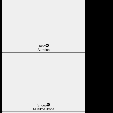
John
Aktorius
Snoop
Muzikos ikona