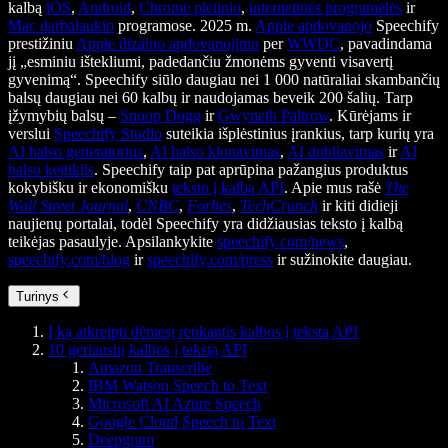
kalbą
iOS
,
Android
,
Chrome plėtinio
,
internetinės programėlės
ir
Mac darbalaukio
programose. 2025 m.
Apple apdovanojo
Speechify
prestižiniu
Apple dizaino apdovanojimu
per
WWDC
, pavadindama
jį „esminiu ištekliumi, padedančiu žmonėms gyventi visavertį
gyvenimą“. Speechify siūlo daugiau nei 1 000 natūraliai skambančių
balsų daugiau nei 60 kalbų ir naudojamas beveik 200 šalių. Tarp
įžymybių balsų –
Snoop Dogg
ir
Gwyneth Paltrow
. Kūrėjams ir
verslui
Speechify Studio
suteikia išplėstinius įrankius, tarp kurių yra
AI balso generatorius
,
AI balso klonavimas
,
AI dubliavimas
ir
AI
balso keitiklis
. Speechify taip pat aprūpina pažangius produktus
kokybišku ir ekonomišku
teksto į kalbą API
. Apie mus rašė
The
Wall Street Journal
,
CNBC
,
Forbes
,
TechCrunch
ir kiti didieji
naujienų portalai, todėl Speechify yra didžiausias teksto į kalbą
teikėjas pasaulyje. Apsilankykite
speechify.com/news
,
speechify.com/blog
ir
speechify.com/press
ir sužinokite daugiau.
Turinys
Į ką atkreipti dėmesį renkantis kalbos į tekstą API
10 geriausių kalbos į tekstą API
Amazon Transcribe
IBM Watson Speech to Text
Microsoft AI Azure Speech
Google Cloud Speech to Text
Deepgram