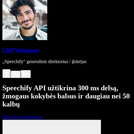
Cliff Weitzman
„Speechify“ generalinis direktorius / įkūrėjas
Speechify API užtikrina 300 ms delsą,
žmogaus kokybės balsus ir daugiau nei 50
kalbų
Išbandyti nemokamai