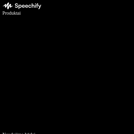
Rašykite 5× greičiau naudodami diktavimą balsu
Produktai
Sužinokite daugiau