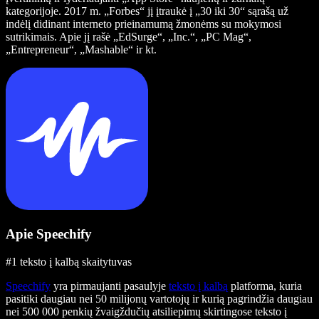
kategorijoje. 2017 m. „Forbes“ jį įtraukė į „30 iki 30“ sąrašą už
indėlį didinant interneto prieinamumą žmonėms su mokymosi
sutrikimais. Apie jį rašė „EdSurge“, „Inc.“, „PC Mag“,
„Entrepreneur“, „Mashable“ ir kt.
Apie Speechify
#1 teksto į kalbą skaitytuvas
Speechify
yra pirmaujanti pasaulyje
teksto į kalbą
platforma, kuria
pasitiki daugiau nei 50 milijonų vartotojų ir kurią pagrindžia daugiau
nei 500 000 penkių žvaigždučių atsiliepimų skirtingose teksto į