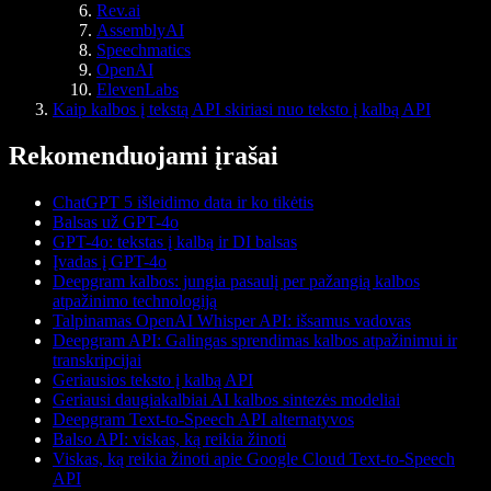
Rev.ai
AssemblyAI
Speechmatics
OpenAI
ElevenLabs
Kaip kalbos į tekstą API skiriasi nuo teksto į kalbą API
Rekomenduojami įrašai
ChatGPT 5 išleidimo data ir ko tikėtis
Balsas už GPT-4o
GPT-4o: tekstas į kalbą ir DI balsas
Įvadas į GPT-4o
Deepgram kalbos: jungia pasaulį per pažangią kalbos
atpažinimo technologiją
Talpinamas OpenAI Whisper API: išsamus vadovas
Deepgram API: Galingas sprendimas kalbos atpažinimui ir
transkripcijai
Geriausios teksto į kalbą API
Geriausi daugiakalbiai AI kalbos sintezės modeliai
Deepgram Text-to-Speech API alternatyvos
Balso API: viskas, ką reikia žinoti
Viskas, ką reikia žinoti apie Google Cloud Text-to-Speech
API