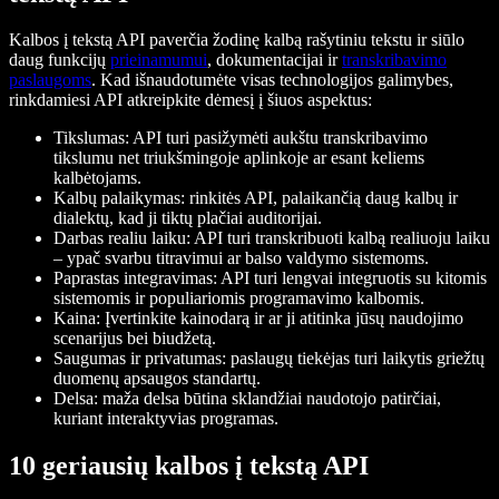
Kalbos į tekstą API paverčia žodinę kalbą rašytiniu tekstu ir siūlo
daug funkcijų
prieinamumui
, dokumentacijai ir
transkribavimo
paslaugoms
. Kad išnaudotumėte visas technologijos galimybes,
rinkdamiesi API atkreipkite dėmesį į šiuos aspektus:
Tikslumas: API turi pasižymėti aukštu transkribavimo
tikslumu net triukšmingoje aplinkoje ar esant keliems
kalbėtojams.
Kalbų palaikymas: rinkitės API, palaikančią daug kalbų ir
dialektų, kad ji tiktų plačiai auditorijai.
Darbas realiu laiku: API turi transkribuoti kalbą realiuoju laiku
– ypač svarbu titravimui ar balso valdymo sistemoms.
Paprastas integravimas: API turi lengvai integruotis su kitomis
sistemomis ir populiariomis programavimo kalbomis.
Kaina: Įvertinkite kainodarą ir ar ji atitinka jūsų naudojimo
scenarijus bei biudžetą.
Saugumas ir privatumas: paslaugų tiekėjas turi laikytis griežtų
duomenų apsaugos standartų.
Delsa: maža delsa būtina sklandžiai naudotojo patirčiai,
kuriant interaktyvias programas.
10 geriausių kalbos į tekstą API