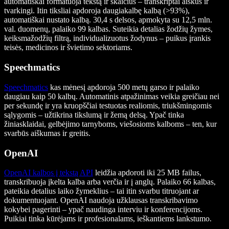
automatiškai formatuoja tekstą ir skaičius – transkriptai aiškūs ir
tvarkingi. Itin tiksliai apdoroja daugiakalbę kalbą (>93%),
automatiškai nustato kalbą. 30,4 s delsos, apmokyta su 12,5 mln.
val. duomenų, palaiko 99 kalbas. Suteikia detalias žodžių žymes,
keiksmažodžių filtrą, individualizuotus žodynus – puikus įrankis
teisės, medicinos ir švietimo sektoriams.
Speechmatics
Speechmatics
kas mėnesį apdoroja 500 metų garso ir palaiko
daugiau kaip 50 kalbų. Automatinis atpažinimas veikia greičiau nei
per sekundę ir yra kruopščiai testuotas realiomis, triukšmingomis
sąlygomis – užtikrina tikslumą ir žemą delsą. Ypač tinka
žiniasklaidai, gelbėjimo tarnyboms, viešosioms kalboms – ten, kur
svarbūs aiškumas ir greitis.
OpenAI
OpenAI kalbos į tekstą API
leidžia apdoroti iki 25 MB failus,
transkribuoja įkelta kalba arba verčia ir į anglų. Palaiko 66 kalbas,
pateikia detalius laiko žymeklius – tai itin svarbu titruojant ar
dokumentuojant. OpenAI naudoja užklausas transkribavimo
kokybei pagerinti – ypač naudinga interviu ir konferencijoms.
Puikiai tinka kūrėjams ir profesionalams, ieškantiems lankstumo.