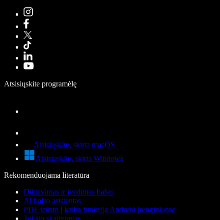
Atsisiųskite programėlę
Atsisiųskite, skirta macOS
Atsisiųskite, skirta Windows
Rekomenduojama literatūra
Diktavimas ir įvedimas balsu
AI balso asistentas
PDF teksto į kalbą funkcija Android įrenginiuose
Teksto skaitytuvas