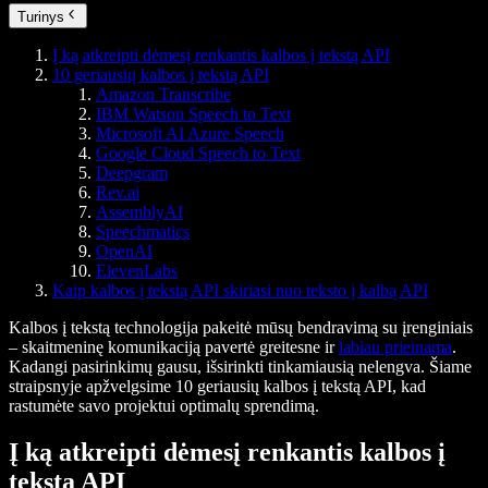
Turinys
Į ką atkreipti dėmesį renkantis kalbos į tekstą API
10 geriausių kalbos į tekstą API
Amazon Transcribe
IBM Watson Speech to Text
Microsoft AI Azure Speech
Google Cloud Speech to Text
Deepgram
Rev.ai
AssemblyAI
Speechmatics
OpenAI
ElevenLabs
Kaip kalbos į tekstą API skiriasi nuo teksto į kalbą API
Kalbos į tekstą technologija pakeitė mūsų bendravimą su įrenginiais
– skaitmeninę komunikaciją pavertė greitesne ir
labiau prieinama
.
Kadangi pasirinkimų gausu, išsirinkti tinkamiausią nelengva. Šiame
straipsnyje apžvelgsime 10 geriausių kalbos į tekstą API, kad
rastumėte savo projektui optimalų sprendimą.
Į ką atkreipti dėmesį renkantis kalbos į
tekstą API