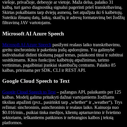
viešoje, privačioje, debesyje ar vietoje. Maža delsa, palaiko 31
kalbą, turi garso diagnostiką signalui pagerinti prieš transkribavimą.
Skirtas pokalbiams tarp dviejų asmenų, bet atpažįsta iki 6 kalbėtojų.
Suteikia išmanų datų, laikų, skaičių ir adresų formatavimą bei žodžių
filtravimą JAV vartotojams.
Microsoft AI Azure Speech
Microsoft AI Azure Speech
pasižymi realaus laiko transkribavimu,
greitu sinchroniniu ir paketiniu įrašų apdorojimu. Yra galimybė
individualiai didinti tikslumą pagal temas, palaikomi titrai ir subtitrai
susitikimams. Kitos funkcijos: kalbėtojų atpažinimas, tarimo
vertinimas, pagalbiniai įrankiai skambučių centrams. Palaiko 85
kalbas, prieinama per SDK, CLI ir REST API.
Google Cloud Speech to Text
Google Cloud Speech to Text
– pažangus API, palaikantis per 125
kalbas. Modelį galima pritaikyti dažnai vartojamiems žodžiams
tiksliau atpažinti (pvz., pasirinkti tarp „whether“ ir „weather“). Trys
režimai: sinchroninis, asinchroninis ir realaus laiko. Kainuoja nuo
$0.016/min., puikiai tinka medijos, klientų aptarnavimo ir švietimo
sektoriams, ieškantiems patikimos ir nebrangios kalbos į tekstą
platformos.