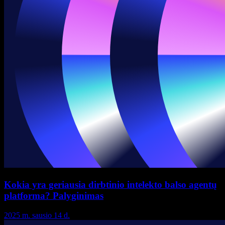
Kokia yra geriausia dirbtinio intelekto balso agentų
platforma? Palyginimas
2025 m. sausio 14 d.