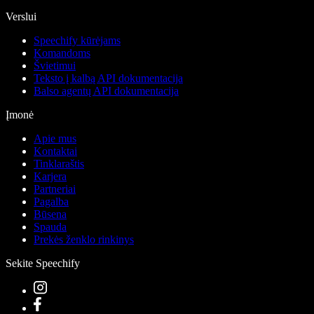
Verslui
Speechify kūrėjams
Komandoms
Švietimui
Teksto į kalbą API dokumentacija
Balso agentų API dokumentacija
Įmonė
Apie mus
Kontaktai
Tinklaraštis
Karjera
Partneriai
Pagalba
Būsena
Spauda
Prekės ženklo rinkinys
Sekite Speechify