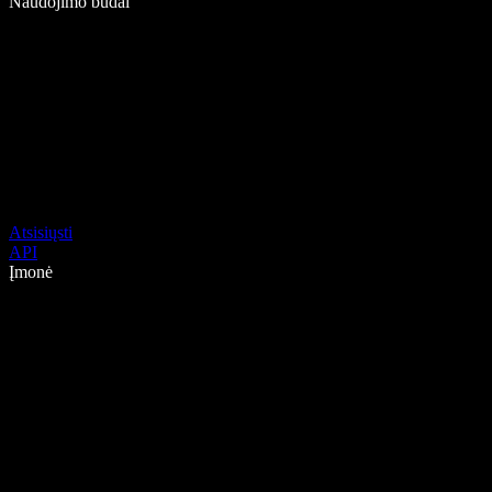
Naudojimo būdai
Atsisiųsti
API
Įmonė