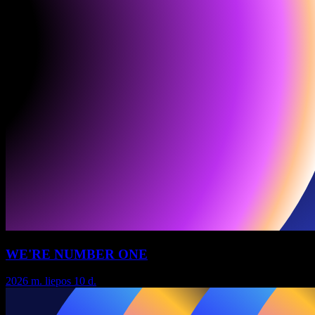
WE'RE NUMBER ONE
2026 m. liepos 10 d.