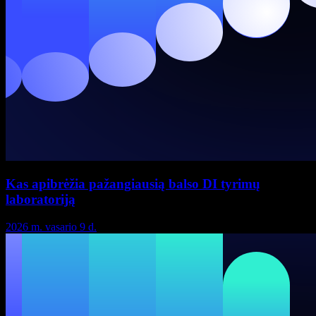
Kas apibrėžia pažangiausią balso DI tyrimų
laboratoriją
2026 m. vasario 9 d.