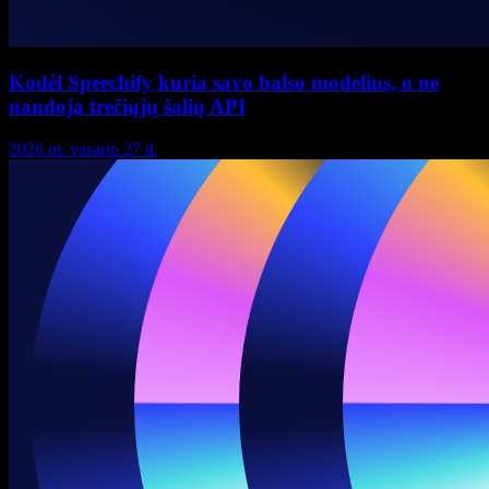
Kodėl Speechify kuria savo balso modelius, o ne
naudoja trečiųjų šalių API
2026 m. vasario 27 d.