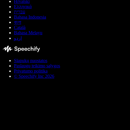
Hrvatski
Ελληνικά
עברית
Bahasa Indonesia
বাংলা
Català
Bahasa Melayu
اردو
Slapukų nuostatos
Paslaugų teikimo sąlygos
Privatumo politika
© Speechify Inc 2026