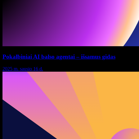
Pokalbiniai AI balso agentai – išsamus gidas
2025 m. sausio 16 d.