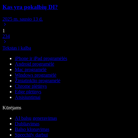
Kas yra pokalbių DI?
2025 m. sausio 13 d.
1
2
3
4
Tekstas į kalbą
iPhone ir iPad programėlės
Android programėlė
Mac programėlė
Windows programėlė
Žiniatinklio programėlė
Chrome plėtinys
Edge plėtinys
Atsisiuntimai
Kūrėjams
AI balsų generavimas
Dubliavimas
Balso klonavimas
Speechify darbui