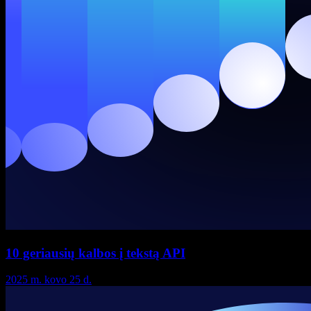
10 geriausių kalbos į tekstą API
2025 m. kovo 25 d.