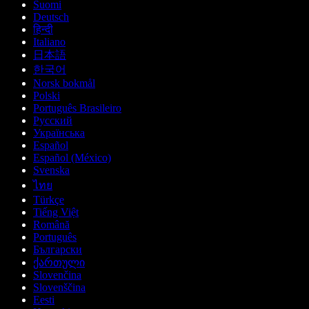
Suomi
Deutsch
हिन्दी
Italiano
日本語
한국어
Norsk bokmål
Polski
Português Brasileiro
Русский
Українська
Español
Español (México)
Svenska
ไทย
Türkçe
Tiếng Việt
Română
Português
Български
ქართული
Slovenčina
Slovenščina
Eesti