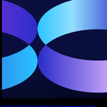
Geriausi AI balso agentai pardavimams: kuriuos