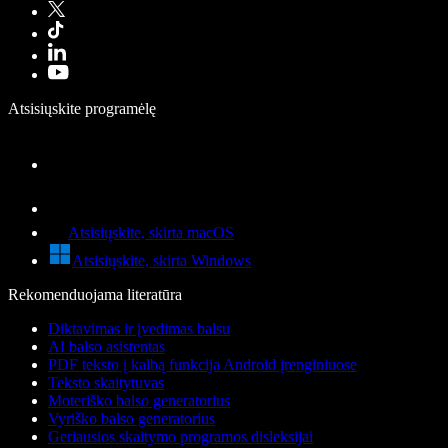
Atsisiųskite programėlę
Atsisiųskite, skirta macOS
Atsisiųskite, skirta Windows
Rekomenduojama literatūra
Diktavimas ir įvedimas balsu
AI balso asistentas
PDF teksto į kalbą funkcija Android įrenginiuose
Teksto skaitytuvas
Moteriško balso generatorius
Vyriško balso generatorius
Geriausios skaitymo programos disleksijai