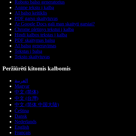
Roboto balso generatorius
Anime teksto į kalbą
AI balso keitiklis
PDF garso skaitytuvas
Ar Google Docs gali man skaityti garsiai?
Chrome plėtinys tekstui į kalbą
Hindi kalbos tekstas į kalbą
PDF skaitymas balsu
AI balsų generavimas
Tekstas į balsą
Teksto skaitytuvas
Peržiūrėti kitomis kalbomis
العربية
Magyar
中文 (简体)
中文 (台灣)
中文 (简体 中国大陆)
Čeština
Dansk
Nederlands
English
Français