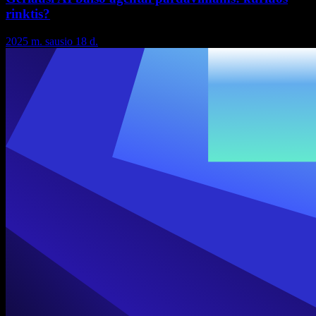
rinktis?
2025 m. sausio 18 d.