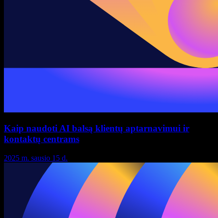
Kaip naudoti AI balsą klientų aptarnavimui ir
kontaktų centrams
2025 m. sausio 15 d.