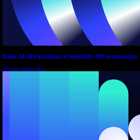
Balso AI API kūrėjams ir Speechify API pranašumai
2026 m. vasario 24 d.