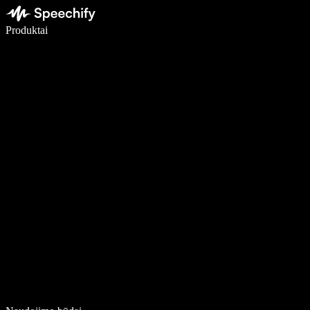
Rašykite 5× greičiau naudodami diktavimą balsu
Produktai
Sužinokite daugiau