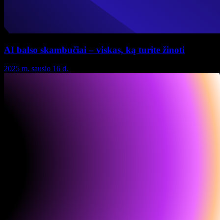
AI balso skambučiai – viskas, ką turite žinoti
2025 m. sausio 16 d.