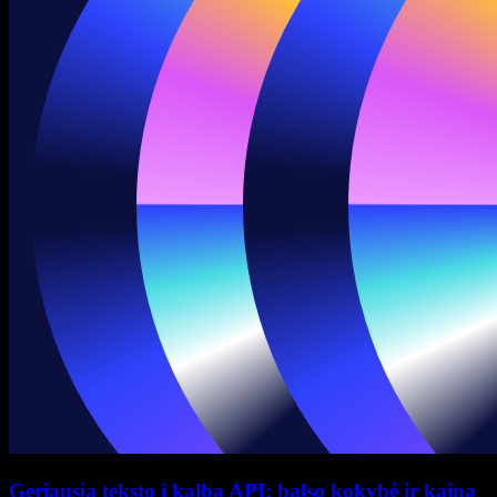
Geriausia teksto į kalbą API: balso kokybė ir kaina