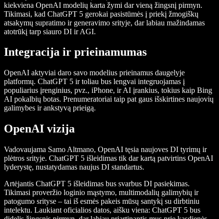
kiekviena OpenAI modelių karta žymi dar vieną žingsnį pirmyn.
Tikimasi, kad ChatGPT 5 gerokai pasistūmės į priekį žmogiškų
atsakymų supratimo ir generavimo srityje, dar labiau mažindamas
atotrūkį tarp siauro DI ir AGI.
Integracija ir prieinamumas
OpenAI aktyviai daro savo modelius prieinamus daugelyje
platformų. ChatGPT 5 ir toliau bus lengvai integruojamas į
populiarius įrenginius, pvz., iPhone, ir AI įrankius, tokius kaip Bing
AI pokalbių botas. Prenumeratoriai taip pat gaus išskirtines naujovių
galimybes ir ankstyvą prieigą.
OpenAI vizija
Vadovaujama Samo Altmano, OpenAI tęsia naujoves DI tyrimų ir
plėtros srityje. ChatGPT 5 išleidimas tik dar kartą patvirtins OpenAI
lyderystę, nustatydamas naujus DI standartus.
Artėjantis ChatGPT 5 išleidimas bus svarbus DI pasiekimas.
Tikimasi proveržio loginio mąstymo, multimodalių galimybių ir
patogumo srityse – tai iš esmės pakeis mūsų santykį su dirbtiniu
intelektu. Laukiant oficialios datos, aišku viena: ChatGPT 5 bus
didelis žingsnis pirmyn, dar labiau priartinantis mus prie kasdienės