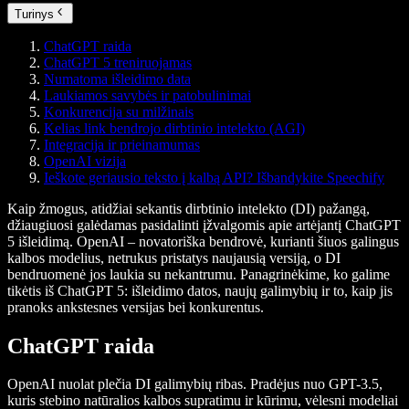
Turinys
ChatGPT raida
ChatGPT 5 treniruojamas
Numatoma išleidimo data
Laukiamos savybės ir patobulinimai
Konkurencija su milžinais
Kelias link bendrojo dirbtinio intelekto (AGI)
Integracija ir prieinamumas
OpenAI vizija
Ieškote geriausio teksto į kalbą API? Išbandykite Speechify
Kaip žmogus, atidžiai sekantis dirbtinio intelekto (DI) pažangą,
džiaugiuosi galėdamas pasidalinti įžvalgomis apie artėjantį ChatGPT
5 išleidimą. OpenAI – novatoriška bendrovė, kurianti šiuos galingus
kalbos modelius, netrukus pristatys naujausią versiją, o DI
bendruomenė jos laukia su nekantrumu. Panagrinėkime, ko galime
tikėtis iš ChatGPT 5: išleidimo datos, naujų galimybių ir to, kaip jis
pranoks ankstesnes versijas bei konkurentus.
ChatGPT raida
OpenAI nuolat plečia DI galimybių ribas. Pradėjus nuo GPT-3.5,
kuris stebino natūralios kalbos supratimu ir kūrimu, vėlesni modeliai