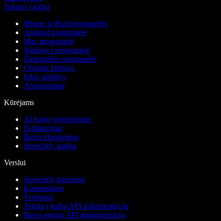
Tekstas į kalbą
iPhone ir iPad programėlės
Android programėlė
Mac programėlė
Windows programėlė
Žiniatinklio programėlė
Chrome plėtinys
Edge plėtinys
Atsisiuntimai
Kūrėjams
AI balsų generavimas
Dubliavimas
Balso klonavimas
Speechify darbui
Verslui
Speechify kūrėjams
Komandoms
Švietimui
Teksto į kalbą API dokumentacija
Balso agentų API dokumentacija