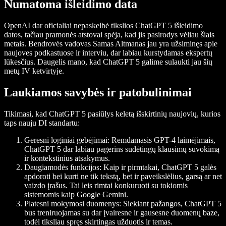
Numatoma išleidimo data
OpenAI dar oficialiai nepaskelbė tikslios ChatGPT 5 išleidimo
datos, tačiau pramonės atstovai spėja, kad jis pasirodys vėliau šiais
metais. Bendrovės vadovas Samas Altmanas jau yra užsiminęs apie
naujoves podkastuose ir interviu, dar labiau kurstydamas ekspertų
lūkesčius. Daugelis mano, kad ChatGPT 5 galime sulaukti jau šių
metų IV ketvirtyje.
Laukiamos savybės ir patobulinimai
Tikimasi, kad ChatGPT 5 pasiūlys keletą išskirtinių naujovių, kurios
taps nauju DI standartu:
Geresni loginiai gebėjimai:
Remdamasis GPT-4 laimėjimais,
ChatGPT 5 dar labiau pagerins sudėtingų klausimų suvokimą
ir kontekstinius atsakymus.
Daugiamodės funkcijos:
Kaip ir pirmtakai, ChatGPT 5 galės
apdoroti bei kurti ne tik tekstą, bet ir paveikslėlius, garsą ar net
vaizdo įrašus. Tai leis rimtai konkuruoti su tokiomis
sistemomis kaip Google Gemini.
Platesni mokymosi duomenys:
Siekiant pažangos, ChatGPT 5
bus treniruojamas su dar įvairesne ir gausesne duomenų baze,
todėl tiksliau spręs skirtingas užduotis ir temas.