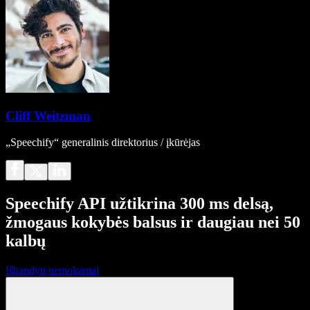
Cliff Weitzman
„Speechify“ generalinis direktorius / įkūrėjas
Speechify API užtikrina 300 ms delsą,
žmogaus kokybės balsus ir daugiau nei 50
kalbų
Išbandyti nemokamai