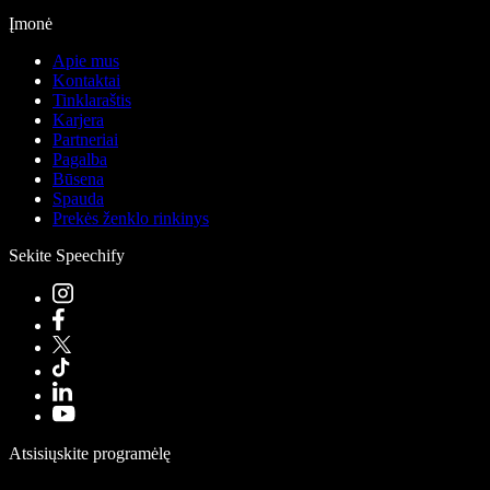
Įmonė
Apie mus
Kontaktai
Tinklaraštis
Karjera
Partneriai
Pagalba
Būsena
Spauda
Prekės ženklo rinkinys
Sekite Speechify
Atsisiųskite programėlę