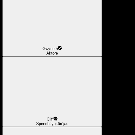
Gwyneth
Aktorė
Cliff
Speechify įkūrėjas