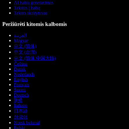
AI balsų generavimas
Tekstas į balsą
Teksto skaitytuvas
Peržiūrėti kitomis kalbomis
العربية
Magyar
中文 (简体)
中文 (台灣)
中文 (简体 中国大陆)
Čeština
Dansk
Nederlands
English
Français
Suomi
Deutsch
हिन्दी
Italiano
日本語
한국어
Norsk bokmål
Polski