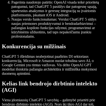
Pagerinta naudotojo patirtis:
OpenAI visada teikė prioritetą
patogumui, tad ChatGPT 5 pasiūlys dar patogesnę sąsają,
spartesnius atsakymus ir geresnę integraciją su įvairiomis
platformomis, įskaitant iOS ir Android.
Naujas verslo funkcionalumas:
Verslui ChatGPT 5 siūlys
naujas priemones produktyvumui ir bendradarbiavimui –
pažangias kopiloto funkcijas rašymui, programavimui ar
kūrybinėms užduotims, tad taps nepakeičiamu įrankiu
profesionalams.
Konkurencija su milžinais
ChatGPT 5 išleidimas neabejotinai paaštrins DI sektoriaus
konkurenciją. Microsoft ir Amazon nuolat tobulina savo AI, o
Google Gemini yra rimtas varžovas. Vis dėlto OpenAI GPT
modeliai išsiskiria pažangia architektūra ir milžiniška mokymosi
duomenų apimtimi.
Kelias link bendrojo dirbtinio intelekto
(AGI)
Viena įdomiausių ChatGPT 5 savybių – galimybė priartėti prie
bendrojo dirbtinio intelekto (AGI). Nors iki tikro AGI dar toli,