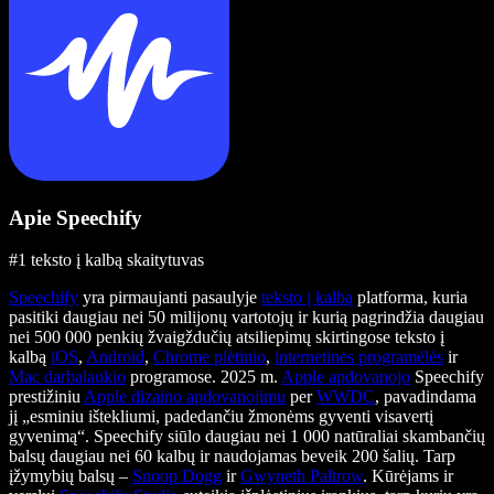
Apie Speechify
#1 teksto į kalbą skaitytuvas
Speechify
yra pirmaujanti pasaulyje
teksto į kalbą
platforma, kuria
pasitiki daugiau nei 50 milijonų vartotojų ir kurią pagrindžia daugiau
nei 500 000 penkių žvaigždučių atsiliepimų skirtingose teksto į
kalbą
iOS
,
Android
,
Chrome plėtinio
,
internetinės programėlės
ir
Mac darbalaukio
programose. 2025 m.
Apple apdovanojo
Speechify
prestižiniu
Apple dizaino apdovanojimu
per
WWDC
, pavadindama
jį „esminiu ištekliumi, padedančiu žmonėms gyventi visavertį
gyvenimą“. Speechify siūlo daugiau nei 1 000 natūraliai skambančių
balsų daugiau nei 60 kalbų ir naudojamas beveik 200 šalių. Tarp
įžymybių balsų –
Snoop Dogg
ir
Gwyneth Paltrow
. Kūrėjams ir