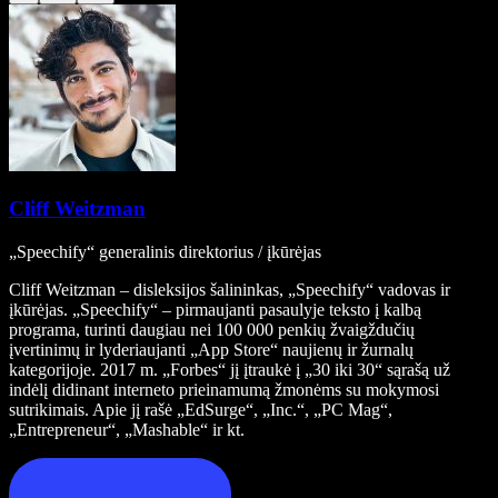
Cliff Weitzman
„Speechify“ generalinis direktorius / įkūrėjas
Cliff Weitzman – disleksijos šalininkas, „Speechify“ vadovas ir
įkūrėjas. „Speechify“ – pirmaujanti pasaulyje teksto į kalbą
programa, turinti daugiau nei 100 000 penkių žvaigždučių
įvertinimų ir lyderiaujanti „App Store“ naujienų ir žurnalų
kategorijoje. 2017 m. „Forbes“ jį įtraukė į „30 iki 30“ sąrašą už
indėlį didinant interneto prieinamumą žmonėms su mokymosi
sutrikimais. Apie jį rašė „EdSurge“, „Inc.“, „PC Mag“,
„Entrepreneur“, „Mashable“ ir kt.