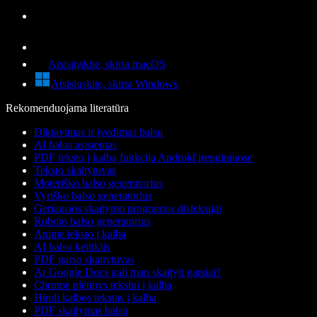
Atsisiųskite, skirta macOS
Atsisiųskite, skirta Windows
Rekomenduojama literatūra
Diktavimas ir įvedimas balsu
AI balso asistentas
PDF teksto į kalbą funkcija Android įrenginiuose
Teksto skaitytuvas
Moteriško balso generatorius
Vyriško balso generatorius
Geriausios skaitymo programos disleksijai
Roboto balso generatorius
Anime teksto į kalbą
AI balso keitiklis
PDF garso skaitytuvas
Ar Google Docs gali man skaityti garsiai?
Chrome plėtinys tekstui į kalbą
Hindi kalbos tekstas į kalbą
PDF skaitymas balsu