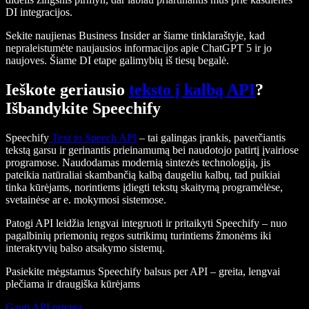
DI integracijos.
Sekite naujienas Business Insider ar šiame tinklaraštyje, kad
nepraleistumėte naujausios informacijos apie ChatGPT 5 ir jo
naujoves. Šiame DI etape galimybių iš tiesų begalė.
Ieškote geriausio
teksto į kalbą API
?
Išbandykite Speechify
Speechify
Text to Speech API
– tai galingas įrankis, paverčiantis
tekstą garsu ir gerinantis prieinamumą bei naudotojo patirtį įvairiose
programose. Naudodamas modernią sintezės technologiją, jis
pateikia natūraliai skambančią kalbą daugeliu kalbų, tad puikiai
tinka kūrėjams, norintiems įdiegti tekstų skaitymą programėlėse,
svetainėse ar e. mokymosi sistemose.
Patogi API leidžia lengvai integruoti ir pritaikyti Speechify – nuo
pagalbinių priemonių regos sutrikimų turintiems žmonėms iki
interaktyvių balso atsakymo sistemų.
Pasiekite mėgstamus Speechify balsus per API – greita, lengvai
plečiama ir draugiška kūrėjams
Gauti API prieigą