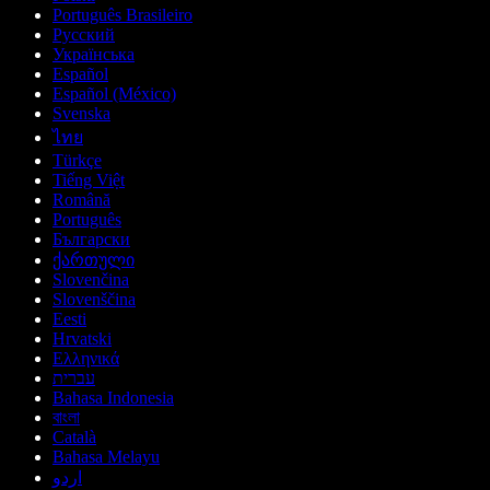
Português Brasileiro
Русский
Українська
Español
Español (México)
Svenska
ไทย
Türkçe
Tiếng Việt
Română
Português
Български
ქართული
Slovenčina
Slovenščina
Eesti
Hrvatski
Ελληνικά
עברית
Bahasa Indonesia
বাংলা
Català
Bahasa Melayu
اردو