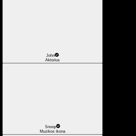
John
Aktorius
Snoop
Muzikos ikona