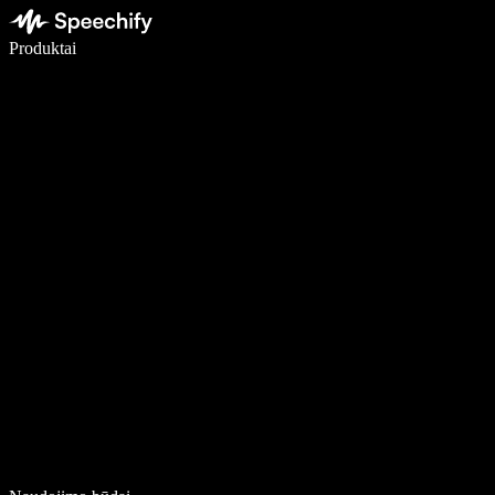
Rašykite 5× greičiau naudodami diktavimą balsu
Produktai
Sužinokite daugiau