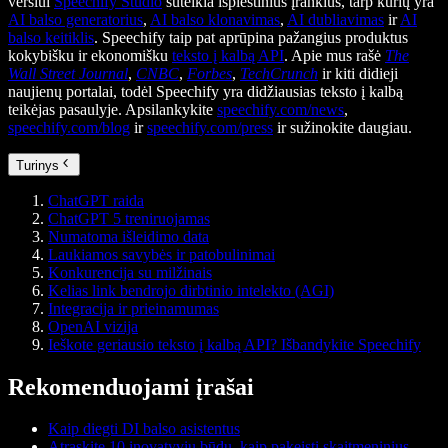
verslui
Speechify Studio
suteikia išplėstinius įrankius, tarp kurių yra
AI balso generatorius
,
AI balso klonavimas
,
AI dubliavimas
ir
AI
balso keitiklis
. Speechify taip pat aprūpina pažangius produktus
kokybišku ir ekonomišku
teksto į kalbą API
. Apie mus rašė
The
Wall Street Journal
,
CNBC
,
Forbes
,
TechCrunch
ir kiti didieji
naujienų portalai, todėl Speechify yra didžiausias teksto į kalbą
teikėjas pasaulyje. Apsilankykite
speechify.com/news
,
speechify.com/blog
ir
speechify.com/press
ir sužinokite daugiau.
Turinys
ChatGPT raida
ChatGPT 5 treniruojamas
Numatoma išleidimo data
Laukiamos savybės ir patobulinimai
Konkurencija su milžinais
Kelias link bendrojo dirbtinio intelekto (AGI)
Integracija ir prieinamumas
OpenAI vizija
Ieškote geriausio teksto į kalbą API? Išbandykite Speechify
Rekomenduojami įrašai
Kaip diegti DI balso asistentus
Atraskite 10 inovatyvių būdų, kaip pakeisti skaitmeninius