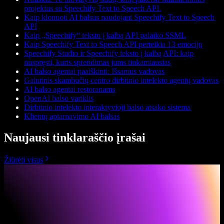
projektus su Speechify Text to Speech API.
Kaip klonuoti AI balsus naudojant Speechify Text to Speech
API
Kaip „Speechify“ teksto į kalbą API palaiko SSML
Kaip Speechify Text to Speech API perteikia 13 emocijų
Speechify Studio ir Speechify teksto į kalbą API: kaip
nuspręsti, kuris sprendimas jums tinkamiausias
AI balso agentai paaiškinti: Išsamus vadovas
Galutinis skambučių centro dirbtinio intelekto agentų vadovas
AI balso agentai restoranams
OpenAI balso variklis
Dirbtinio intelekto interaktyvioji balso atsako sistema
Klientų aptarnavimo AI balsas
Naujausi tinklaraščio įrašai
Žiūrėti visus