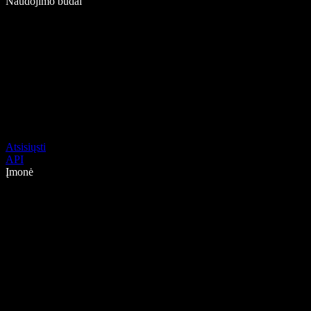
Naudojimo būdai
Atsisiųsti
API
Įmonė