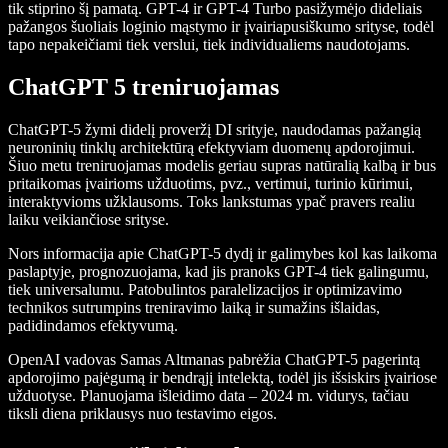
tik stiprino šį pamatą. GPT-4 ir GPT-4 Turbo pasižymėjo dideliais
pažangos šuoliais loginio mąstymo ir įvairiapusiškumo srityse, todėl
tapo nepakeičiami tiek verslui, tiek individualiems naudotojams.
ChatGPT 5 treniruojamas
ChatGPT-5 žymi didelį proveržį DI srityje, naudodamas pažangią
neuroninių tinklų architektūrą efektyviam duomenų apdorojimui.
Šiuo metu treniruojamas modelis geriau supras natūralią kalbą ir bus
pritaikomas įvairioms užduotims, pvz., vertimui, turinio kūrimui,
interaktyvioms užklausoms. Toks lankstumas ypač pravers realiu
laiku veikiančiose srityse.
Nors informacija apie ChatGPT-5 dydį ir galimybes kol kas laikoma
paslaptyje, prognozuojama, kad jis pranoks GPT-4 tiek galingumu,
tiek universalumu. Patobulintos paralelizacijos ir optimizavimo
technikos sutrumpins treniravimo laiką ir sumažins išlaidas,
padidindamos efektyvumą.
OpenAI vadovas Samas Altmanas pabrėžia ChatGPT-5 pagerintą
apdorojimo pajėgumą ir bendrąjį intelektą, todėl jis išsiskirs įvairiose
užduotyse. Planuojama išleidimo data – 2024 m. vidurys, tačiau
tiksli diena priklausys nuo testavimo eigos.