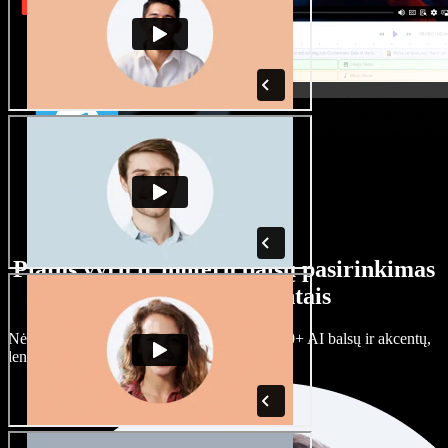
Platus vyrų ir moterų balsų pasirinkimas
su įvairiais akcentais
Nėra dviejų vienodų projektų. Rinkitės iš 100+ AI balsų ir akcentų,
lengvai juos prisitaikykite.