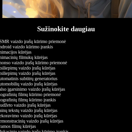
Sužinokite daugiau
MR vaizdo įrašų kūrimo priemonė
droid vaizdo kūrimo įrankis
imacijos kūrėjas
imacinių filmukų kūrėjas
onso vaizdo įrašų kūrimo priemonė
siliepimų vaizdo įrašų kūrėjas
siliepimų vaizdo įrašų kūrėjas
tomatinis subtitrų generatorius
tomobilių vaizdo įrašų kūrėjas
lso įgarsinimo vaizdo įrašų kūrėjas
ografinių filmų kūrimo priemonė
ografinių filmų kūrimo įrankis
udžeto vaizdo įrašų kūrėjas
inų tekstų vaizdo įrašų kūrėjas
koravimo vaizdo įrašų kūrėjas
monstracinių vaizdo įrašų kūrėjas
amos filmų kūrėjas
ukacinių vaizdo įrašų kūrimo įrankis