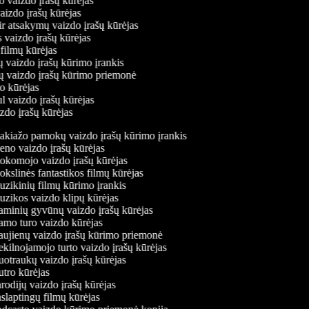
o vaizdo įrašų kūrėjas
vaizdo įrašų kūrėjas
ir atsakymų vaizdo įrašų kūrėjas
 vaizdo įrašų kūrėjas
 filmų kūrėjas
ų vaizdo įrašų kūrimo įrankis
ių vaizdo įrašų kūrimo priemonė
do kūrėjas
l vaizdo įrašų kūrėjas
izdo įrašų kūrėjas
kiažo pamokų vaizdo įrašų kūrimo įrankis
no vaizdo įrašų kūrėjas
komojo vaizdo įrašų kūrėjas
kslinės fantastikos filmų kūrėjas
zikinių filmų kūrimo įrankis
zikos vaizdo klipų kūrėjas
minių gyvūnų vaizdo įrašų kūrėjas
mo turo vaizdo kūrėjas
ujienų vaizdo įrašų kūrimo priemonė
kilnojamojo turto vaizdo įrašų kūrėjas
otraukų vaizdo įrašų kūrėjas
tro kūrėjas
rodijų vaizdo įrašų kūrėjas
slaptingų filmų kūrėjas