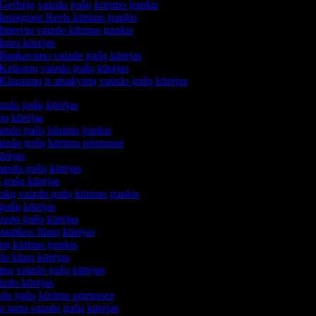
Gerbėjų vaizdo įrašų kūrimo įrankis
Instagram Reels kūrimo įrankis
Interviu vaizdo kūrimo įrankis
Intro kūrėjas
Išpakavimo vaizdo įrašų kūrėjas
Kelionių vaizdo įrašų kūrėjas
Klausimų ir atsakymų vaizdo įrašų kūrėjas
izdo įrašų kūrėjas
mų kūrėjas
izdo įrašų kūrimo įrankis
vaizdo įrašų kūrimo priemonė
ūrėjas
aizdo įrašų kūrėjas
 įrašų kūrėjas
kų vaizdo įrašų kūrimo įrankis
įrašų kūrėjas
izdo įrašų kūrėjas
ntastikos filmų kūrėjas
lmų kūrimo įrankis
do klipų kūrėjas
nų vaizdo įrašų kūrėjas
izdo kūrėjas
zdo įrašų kūrimo priemonė
o turto vaizdo įrašų kūrėjas