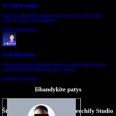
AI vaizdo studija
Kurkite ir redaguokite vaizdo įrašus nuo nulio su AI įrankiais.
Viskas, ko reikia vaizdo kūrimui.
Žiūrėti vaizdo studiją
AI dubliavimas
Vienu paspaudimu pasirinkite kalbą savo vaizdo įrašui. Sistema
priderins kalbėtojo balsą, intonaciją ir tempą.
Žiūrėti AI dubliavimą
Išbandykite patys
Štai ką galite nuveikti su Speechify Studio