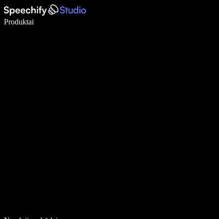
Rašykite 5× greičiau naudodami diktavimą balsu
Produktai
Sužinokite daugiau