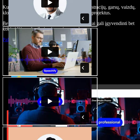
Kurkite įgarsinimus, pridėkite nemokamų iliustracijų, garsų, vaizdų,
klonuokite balsą – kurkite pilnus, įspūdingus projektus.
Be jokių mokymų ir viskas naršyklėje – kūrėjai gali įgyvendinti bet
kokią idėją, neberibojami senųjų metodų.
Paleisti studiją