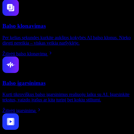
Balso klonavimas
Per kelias sekundes kurkite aukštos kokybės AI balso klonus. Nieko
diegti nereikia – viskas veikia naršyklėje.
Žiūrėti balso klonavimą
Balso įgarsinimas
Kurti tikroviškus balso įgarsinimus realiuoju laiku su AI. Įgarsinkite
tekstus, vaizdo įrašus ar kitą turinį bet kokiu stiliumi.
Žiūrėti įgarsinimą