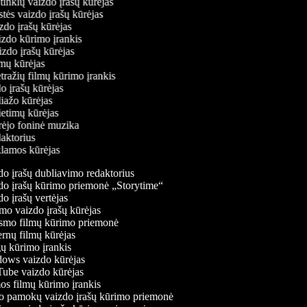
ų tinklų vaizdo įrašų kūrėjas
stės vaizdo įrašų kūrėjas
izdo įrašų kūrėjas
aizdo kūrimo įrankis
izdo įrašų kūrėjas
filmų kūrėjas
tražių filmų kūrimo įrankis
do įrašų kūrėjas
liažo kūrėjas
vietimų kūrėjas
ūrėjo foninė muzika
daktorius
eklamos kūrėjas
o įrašų dubliavimo redaktorius
o įrašų kūrimo priemonė „Storytime“
o įrašų vertėjas
o vaizdo įrašų kūrėjas
mo filmų kūrimo priemonė
rnų filmų kūrėjas
 kūrimo įrankis
ws vaizdo kūrėjas
be vaizdo kūrėjas
s filmų kūrimo įrankis
 pamokų vaizdo įrašų kūrimo priemonė