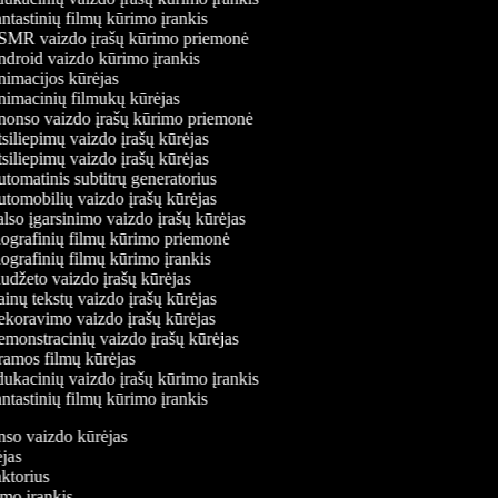
ntastinių filmų kūrimo įrankis
MR vaizdo įrašų kūrimo priemonė
droid vaizdo kūrimo įrankis
imacijos kūrėjas
imacinių filmukų kūrėjas
onso vaizdo įrašų kūrimo priemonė
siliepimų vaizdo įrašų kūrėjas
siliepimų vaizdo įrašų kūrėjas
tomatinis subtitrų generatorius
tomobilių vaizdo įrašų kūrėjas
lso įgarsinimo vaizdo įrašų kūrėjas
ografinių filmų kūrimo priemonė
ografinių filmų kūrimo įrankis
udžeto vaizdo įrašų kūrėjas
inų tekstų vaizdo įrašų kūrėjas
koravimo vaizdo įrašų kūrėjas
monstracinių vaizdo įrašų kūrėjas
amos filmų kūrėjas
ukacinių vaizdo įrašų kūrimo įrankis
ntastinių filmų kūrimo įrankis
onso vaizdo kūrėjas
rėjas
aktorius
imo įrankis