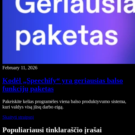
February 11, 2026
Kodėl „Speechify“ yra geriausias balso
funkcijų paketas
Pakeiskite kelias programėles viena balso produktyvumo sistema,
kuri valdys visą jūsų darbo eigą.
Skaityti straipsnį
Populiariausi tinklaraščio įrašai