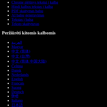
Chrome plėtinys tekstui į kalbą
Hindi kalbos tekstas į kalbą
PDF skaitymas balsu
AI balsų generavimas
Tekstas į balsą
Teksto skaitytuvas
Peržiūrėti kitomis kalbomis
العربية
Magyar
中文 (简体)
中文 (台灣)
中文 (简体 中国大陆)
Čeština
Dansk
Nederlands
English
Français
Suomi
Deutsch
हिन्दी
Italiano
日本語