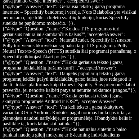
garsą įrankio versija internete?","acceptedAnswer":
{"@type":"Answer","text":"Geriausia teksto į garsą programa
internete – Speechify bandomoji versija. Nors Balabolka yra visiškai
nemokama, joje trūksta keleto svarbių funkcijų, kurias Speechify
suteikia be papildomo mokesčio."}},
{"@type":"Question","name":"Kokios TTS programos turi
geriausius natūraliai skambančius balsus?","acceptedAnswer":
{"@type":"Answer","text":"NaturalReader, Speechify ir Amazon
Polly turi vienus tikroviškiausių balsų tarp TTS programų. Polly
Neural Text-to-Speech (NTTS) suteikia šiai programai pranašumą, o
Speechify rikiuojasi iškart po jos."}},
{"@type":"Question","name":"Kokia geriausia teksto į garsą
programa tinklalaidžių įrašams kurti?","acceptedAnswer":
{"@type":"Answer","text":"Daugelis populiarių teksto į garsą
programų leidžia įrašyti tinklalaidžių garso failus, juos redaguoti ir
įkelti į tokias platformas kaip iTunes ir Spotify. Šios priemonės labai
praverčia, jei nenorite kalbėti patys ar neturite reikiamos įrangos."}},
{"@type":"Question","name":"Kokia geriausia teksto į garsą
skaitymo programėlė Android ir iOS?","acceptedAnswer":
{"@type":"Answer","text":"Yra keli teksto į garsą skaitytuvų
variantai iOS ir Android. Rinkitės pagal norimas funkcijas ir tai, ar
planuojate naudoti naršyklėje, ar programėlėje. Išbandykite kelis ir
pasilikite tą, kuris labiausiai patinka."}},
{"@type":"Question","name":"Kokie natūralūs sintetinio balso
įrankiai naudoja gilųjį mokymą ar E-learning individualiems