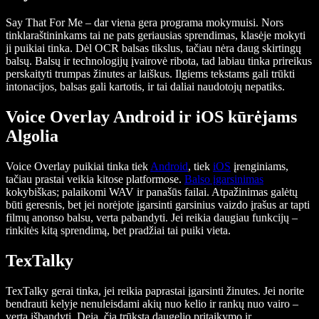
Say That For Me – dar viena gera programa mokymuisi. Nors
tinklaraštininkams tai ne pats geriausias sprendimas, klasėje mokyti
ji puikiai tinka. Dėl OCR balsas tikslus, tačiau nėra daug skirtingų
balsų. Balsų ir technologijų įvairovė ribota, tad labiau tinka prireikus
perskaityti trumpas žinutes ar laiškus. Ilgiems tekstams gali trūkti
intonacijos, balsas gali kartotis, ir tai daliai naudotojų nepatiks.
Voice Overlay Android ir iOS kūrėjams
Algolia
Voice Overlay puikiai tinka tiek
Android
, tiek
iOS
įrenginiams,
tačiau prastai veikia kitose platformose.
Balso įgarsinimas
kokybiškas; palaikomi WAV ir panašūs failai. Atpažinimas galėtų
būti geresnis, bet jei norėjote įgarsinti garsinius vaizdo įrašus ar tapti
filmų anonso balsu, verta pabandyti. Jei reikia daugiau funkcijų –
rinkitės kitą sprendimą, bet pradžiai tai puiki vieta.
TexTalky
TexTalky gerai tinka, jei reikia paprastai įgarsinti žinutes. Jei norite
bendrauti kelyje nenuleisdami akių nuo kelio ir rankų nuo vairo –
verta išbandyti. Deja, čia trūksta daugelio pritaikymo ir