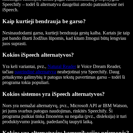
Speechify – todėl ši alternatyva daugeliui atrodo patrauklesnė nei
iSpeech.
Kaip kurtieji bendrauja be garso?
Nesinaudodami garsu, kurtieji bendrauja gestų kalba. Kartais jie taip
pat bando ištarti žodžius lūpomis, kad kitam žmogui būtų lengviau
juos suprasti.
Kokios iSpeech alternatyvos?
Yra keli variantai, pvz.,
Natural Reader
ir Voice Dream Reader,
tačiau
pagrindinė alternatyva
neabejotinai yra Speechify. Daug
pritaikymo galimybių ir patogus tekstų pavertimas garsu – todėl ši
programa tokia populiari.
Kokios sistemos yra iSpeech alternatyvos?
Nors yra nemažai alternatyvų, pvz., Microsoft API ar IBM Watson,
jei jums svarbus patogus naudojimas, rinkitės Speechify. Ši
programa puikiai tinka žmonėms su negalia (pvz., disleksija) ir turi
produktyvumo įrankių, padedančių taupyti laiką.
Kokios yra alternatyvios komunikacijos priemonės?