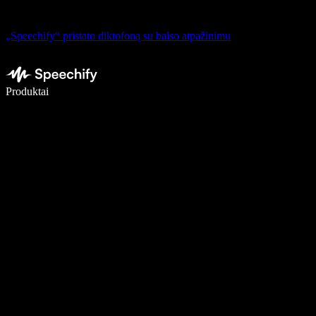
„Speechify“ pristato diktofoną su balso atpažinimu
Rašykite 5× greičiau naudodami diktavimą balsu
Produktai
Sužinokite daugiau