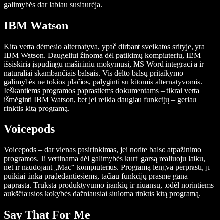
galimybės dar labiau susiaurėja.
IBM Watson
Kita verta dėmesio alternatyva, ypač dirbant sveikatos srityje, yra
IBM Watson. Daugeliui žinoma dėl patikimų kompiuterių, IBM
išsiskiria įspūdingu mašininiu mokymusi, MS Word integracija ir
natūraliai skambančiais balsais. Vis dėlto balsų pritaikymo
galimybės ne tokios plačios, palyginti su kitomis alternatyvomis.
Ieškantiems programos paprastiems dokumentams – tikrai verta
išmėginti IBM Watson, bet jei reikia daugiau funkcijų – geriau
rinktis kitą programą.
Voicepods
Voicepods – dar vienas pasirinkimas, jei norite balso atpažinimo
programos. Ji vertinama dėl galimybės kurti garsą realiuoju laiku,
net ir naudojant „Mac“ kompiuterius. Programą lengva perprasti, ji
puikiai tinka pradedantiesiems, tačiau funkcijų prasme gana
paprasta. Trūksta produktyvumo įrankių ir niuansų, todėl norintiems
aukščiausios kokybės dažniausiai siūloma rinktis kitą programą.
Say That For Me