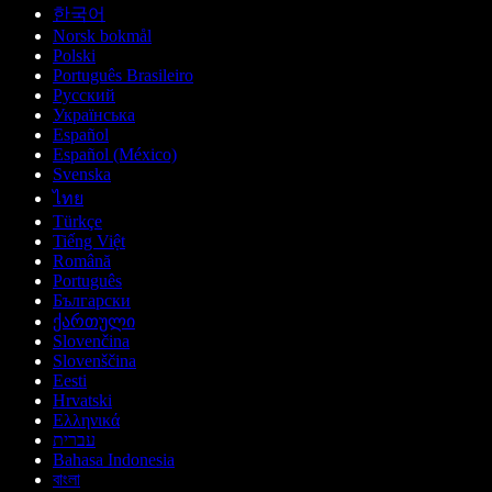
한국어
Norsk bokmål
Polski
Português Brasileiro
Русский
Українська
Español
Español (México)
Svenska
ไทย
Türkçe
Tiếng Việt
Română
Português
Български
ქართული
Slovenčina
Slovenščina
Eesti
Hrvatski
Ελληνικά
עברית
Bahasa Indonesia
বাংলা