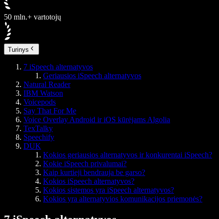
50 mln.+ vartotojų
Turinys
7 iSpeech alternatyvos
Geriausios iSpeech alternatyvos
Natural Reader
IBM Watson
Voicepods
Say That For Me
Voice Overlay Android ir iOS kūrėjams Algolia
TexTalky
Speechify
DUK
Kokios geriausios alternatyvos ir konkurentai iSpeech?
Kokie iSpeech privalumai?
Kaip kurtieji bendrauja be garso?
Kokios iSpeech alternatyvos?
Kokios sistemos yra iSpeech alternatyvos?
Kokios yra alternatyvios komunikacijos priemonės?