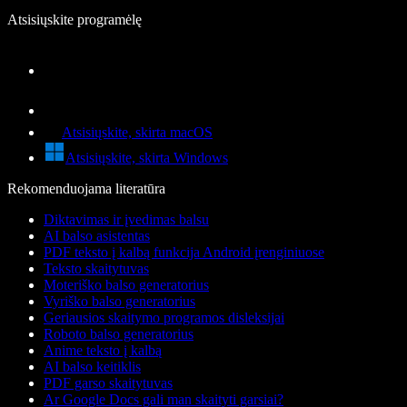
Atsisiųskite programėlę
Atsisiųskite, skirta macOS
Atsisiųskite, skirta Windows
Rekomenduojama literatūra
Diktavimas ir įvedimas balsu
AI balso asistentas
PDF teksto į kalbą funkcija Android įrenginiuose
Teksto skaitytuvas
Moteriško balso generatorius
Vyriško balso generatorius
Geriausios skaitymo programos disleksijai
Roboto balso generatorius
Anime teksto į kalbą
AI balso keitiklis
PDF garso skaitytuvas
Ar Google Docs gali man skaityti garsiai?