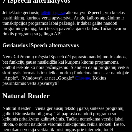
7 iSpeech alternatyvos
Jei ieškote geriausių
tekstų į garsą
alternatyvų iSpeech, yra keletas
pasirinkimų, kuriuos verta apsvarstyti. Anglų kalbos atpažinimo ir
transkripcijos programos labai pažengė, ir dabar galite naudoti
programinę įrangą, kuri tekstą paverčia garso failais. Tačiau svarbu
rinktis programą su galingu API.
Geriausios iSpeech alternatyvos
Nemažai žmonių mėgsta iSpeech dėl paprasto naudojimo ir kainos,
bet funkcijų gausa nusileidžia kai kurioms kitoms programoms.
Galbūt ieškote ko nors pažangesnio. Šiandien daug programų veikia
skirtingais formatais ir suteikia norimą funkcionalumą – ar naudojate
„Apple“, „Windows“, ar net „Google“
Chrome
. Kokius
pasirinkimus verta apsvarstyti?
Natural Reader
Natural Reader – viena geriausių teksto į garsą sintezės programų,
galinti ištranskribuoti garsą. Tai paprasta naudoti programa su
keliomis pritaikymo galimybėmis. Tačiau nemokama versija labai
ribota, o norint naudotis visomis funkcijomis, reikia mokėti. Be to,
nemokama versija veikia tik prisijungus prie interneto, todėl