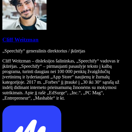
Cliff Weitzman
„Speechify“ generalinis direktorius / įkūrėjas
Cliff Weitzman – disleksijos šalininkas, „Speechify“ vadovas ir
įkūrėjas. „Speechify“ – pirmaujanti pasaulyje teksto į kalbą
programa, turinti daugiau nei 100 000 penkių žvaigždučių
įvertinimų ir lyderiaujanti „App Store“ naujienų ir žurnalų
kategorijoje. 2017 m. „Forbes“ jį įtraukė į „30 iki 30“ sąrašą už
indėlį didinant interneto prieinamumą žmonėms su mokymosi
sutrikimais. Apie jį rašė „EdSurge“, „Inc.“, „PC Mag“,
„Entrepreneur“, „Mashable“ ir kt.