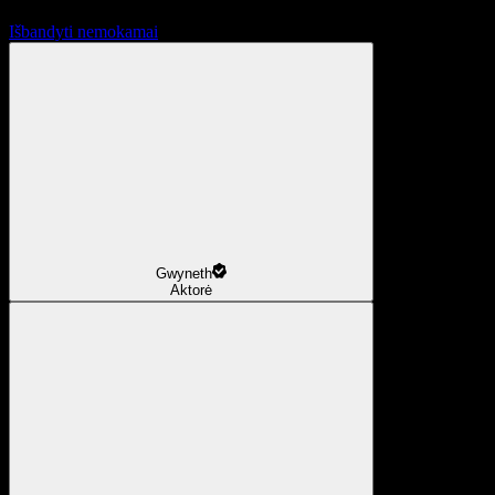
Išbandyti nemokamai
Gwyneth
Aktorė