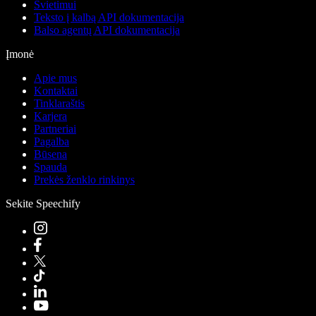
Švietimui
Teksto į kalbą API dokumentacija
Balso agentų API dokumentacija
Įmonė
Apie mus
Kontaktai
Tinklaraštis
Karjera
Partneriai
Pagalba
Būsena
Spauda
Prekės ženklo rinkinys
Sekite Speechify