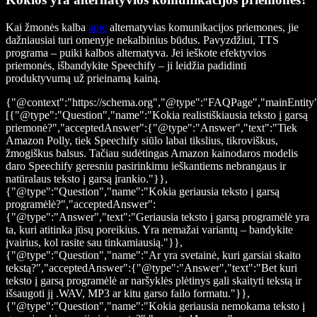
Kai žmonės kalba
apie
alternatyvias komunikacijos priemones, jie
dažniausiai turi omenyje nekalbinius būdus. Pavyzdžiui, TTS
programa – puiki kalbos alternatyva. Jei ieškote efektyvios
priemonės, išbandykite Speechify – ji leidžia padidinti
produktyvumą už prieinamą kainą.
{"@context":"https://schema.org","@type":"FAQPage","mainEntity
[{"@type":"Question","name":"Kokia realistiškiausia teksto į garsą
priemonė?","acceptedAnswer":{"@type":"Answer","text":"Tiek
Amazon Polly, tiek Speechify siūlo labai tikslius, tikroviškus,
žmogiškus balsus. Tačiau sudėtingas Amazon kainodaros modelis
daro Speechify geresniu pasirinkimu ieškantiems nebrangaus ir
natūralaus teksto į garsą įrankio."}},
{"@type":"Question","name":"Kokia geriausia teksto į garsą
programėlė?","acceptedAnswer":
{"@type":"Answer","text":"Geriausia teksto į garsą programėlė yra
ta, kuri atitinka jūsų poreikius. Yra nemažai variantų – bandykite
įvairius, kol rasite sau tinkamiausią."}},
{"@type":"Question","name":"Ar yra svetainė, kuri garsiai skaito
tekstą?","acceptedAnswer":{"@type":"Answer","text":"Bet kuri
teksto į garsą programėlė ar naršyklės plėtinys gali skaityti tekstą ir
išsaugoti jį .WAV, MP3 ar kitu garso failo formatu."}},
{"@type":"Question","name":"Kokia geriausia nemokama teksto į