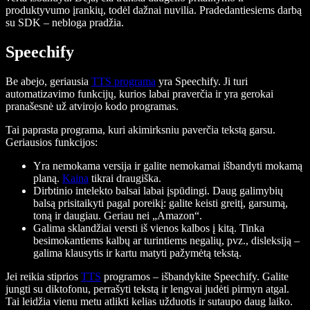
produktyvumo įrankių, todėl dažnai nuvilia. Pradedantiesiems darbą
su SDK – nebloga pradžia.
Speechify
Be abejo, geriausia
TTS programa
yra Speechify. Ji turi
automatizavimo funkcijų, kurios labai praverčia ir yra gerokai
pranašesnė už atvirojo kodo programas.
Tai paprasta programa, kuri akimirksniu paverčia tekstą garsu.
Geriausios funkcijos:
Yra nemokama versija ir galite nemokamai išbandyti mokamą
planą.
Kaina
tikrai draugiška.
Dirbtinio intelekto balsai labai įspūdingi. Daug galimybių
balsą prisitaikyti pagal poreikį: galite keisti greitį, garsumą,
toną ir daugiau. Geriau nei „Amazon“.
Galima sklandžiai versti iš vienos kalbos į kitą. Tinka
besimokantiems kalbų ar turintiems negalių, pvz., disleksiją –
galima klausytis ir kartu matyti pažymėtą tekstą.
Jei reikia stiprios
TTS
programos – išbandykite Speechify. Galite
jungti su diktofonu, perrašyti tekstą ir lengvai judėti pirmyn atgal.
Tai leidžia vienu metu atlikti kelias užduotis ir sutaupo daug laiko.