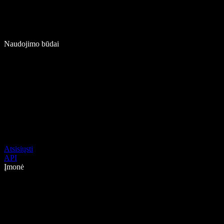
Naudojimo būdai
Atsisiųsti
API
Įmonė