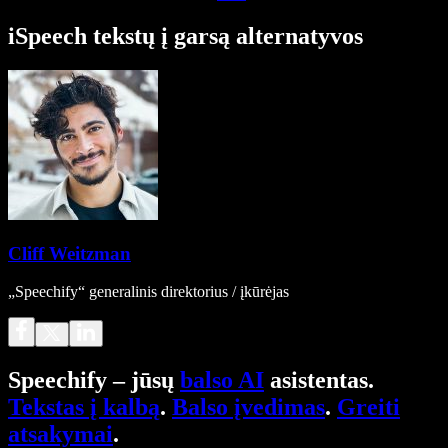
iSpeech tekstų į garsą alternatyvos
Cliff Weitzman
„Speechify“ generalinis direktorius / įkūrėjas
Speechify – jūsų
balso AI
asistentas.
Tekstas į kalbą
.
Balso įvedimas
.
Greiti
atsakymai
.