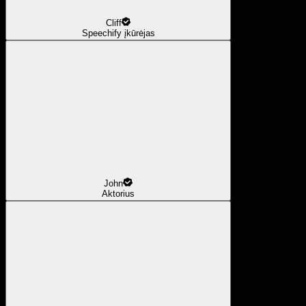
Cliff
Speechify įkūrėjas
John
Aktorius