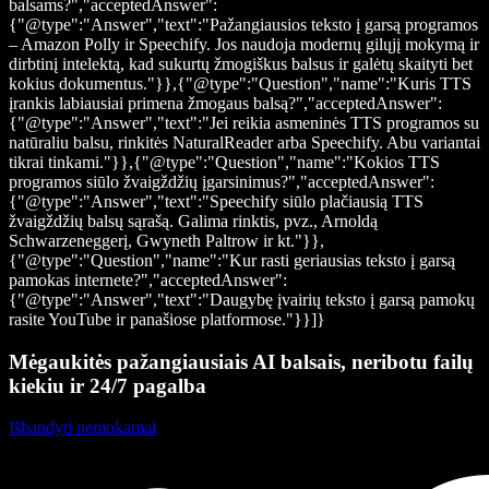
balsams?","acceptedAnswer":
{"@type":"Answer","text":"Pažangiausios teksto į garsą programos
– Amazon Polly ir Speechify. Jos naudoja modernų gilųjį mokymą ir
dirbtinį intelektą, kad sukurtų žmogiškus balsus ir galėtų skaityti bet
kokius dokumentus."}},{"@type":"Question","name":"Kuris TTS
įrankis labiausiai primena žmogaus balsą?","acceptedAnswer":
{"@type":"Answer","text":"Jei reikia asmeninės TTS programos su
natūraliu balsu, rinkitės NaturalReader arba Speechify. Abu variantai
tikrai tinkami."}},{"@type":"Question","name":"Kokios TTS
programos siūlo žvaigždžių įgarsinimus?","acceptedAnswer":
{"@type":"Answer","text":"Speechify siūlo plačiausią TTS
žvaigždžių balsų sąrašą. Galima rinktis, pvz., Arnoldą
Schwarzeneggerį, Gwyneth Paltrow ir kt."}},
{"@type":"Question","name":"Kur rasti geriausias teksto į garsą
pamokas internete?","acceptedAnswer":
{"@type":"Answer","text":"Daugybę įvairių teksto į garsą pamokų
rasite YouTube ir panašiose platformose."}}]}
Mėgaukitės pažangiausiais AI balsais, neribotu failų
kiekiu ir 24/7 pagalba
Išbandyti nemokamai