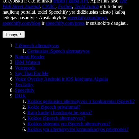
kokybišku ir ekonomišku
teksto į kalbą API
. Apie mus rašė
The
Wall Street Journal
,
CNBC
,
Forbes
,
TechCrunch
ir kiti didieji
naujienų portalai, todėl Speechify yra didžiausias teksto į kalbą
teikėjas pasaulyje. Apsilankykite
speechify.com/news
,
speechify.com/blog
ir
speechify.com/press
ir sužinokite daugiau.
Turinys
7 iSpeech alternatyvos
Geriausios iSpeech alternatyvos
Natural Reader
IBM Watson
Voicepods
Say That For Me
Voice Overlay Android ir iOS kūrėjams Algolia
TexTalky
Speechify
DUK
Kokios geriausios alternatyvos ir konkurentai iSpeech?
Kokie iSpeech privalumai?
Kaip kurtieji bendrauja be garso?
Kokios iSpeech alternatyvos?
Kokios sistemos yra iSpeech alternatyvos?
Kokios yra alternatyvios komunikacijos priemonės?