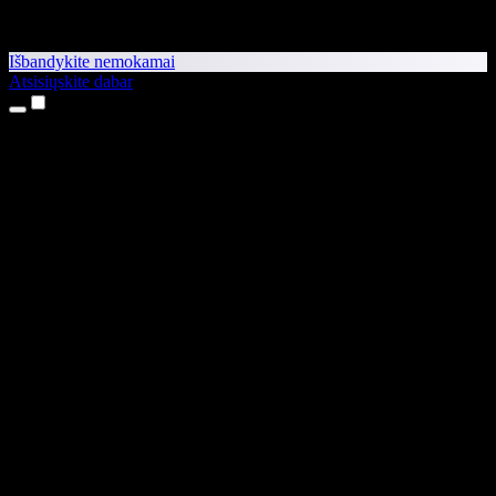
Išbandykite nemokamai
Atsisiųskite dabar
Produktai
Teksto skaitymas balsu
iPhone ir iPad programėlės
Android programėlė
Chrome plėtinys
Edge plėtinys
Interneto programėlė
Mac programėlė
Windows programėlė