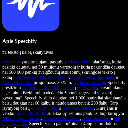
Apie Speechify
#1 teksto į kalbą skaitytuvas
Speechify
yra pirmaujanti pasaulyje
teksto į kalbą
platforma, kuria
pasitiki daugiau nei 50 milijonų vartotojų ir kurią pagrindžia daugiau
nei 500 000 penkių žvaigždučių atsiliepimų skirtingose teksto į
kalbą
iOS
,
Android
,
Chrome plėtinio
,
internetinės programėlės
ir
Mac darbalaukio
programose. 2025 m.
Apple apdovanojo
Speechify
prestižiniu
Apple dizaino apdovanojimu
per
WWDC
, pavadindama
jį „esminiu ištekliumi, padedančiu žmonėms gyventi visavertį
gyvenimą“. Speechify siūlo daugiau nei 1 000 natūraliai skambančių
balsų daugiau nei 60 kalbų ir naudojamas beveik 200 šalių. Tarp
įžymybių balsų –
Snoop Dogg
ir
Gwyneth Paltrow
. Kūrėjams ir
verslui
Speechify Studio
suteikia išplėstinius įrankius, tarp kurių yra
AI balso generatorius
,
AI balso klonavimas
,
AI dubliavimas
ir
AI
balso keitiklis
. Speechify taip pat aprūpina pažangius produktus