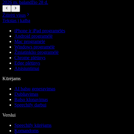
2026 m. balandžio 28 d.
2
Žiūrėti visus
Tekstas į kalbą
iPhone ir iPad programėlės
Android programėlė
Mac programėlė
Windows programėlė
Žiniatinklio programėlė
Chrome plėtinys
Edge plėtinys
Atsisiuntimai
Kūrėjams
AI balsų generavimas
Dubliavimas
Balso klonavimas
Speechify darbui
Verslui
Speechify kūrėjams
Komandoms