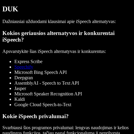
DUK
Dažniausiai užduodami klausimai apie iSpeech alternatyvas:
Kokios geriausios alternatyvos ir konkurentai
iSpeech?
Apsvarstykite šias iSpeech alternatyvas ir konkurentus:
Express Scribe
Speechify
Microsoft Bing Speech API
Deepgran
AssemblyAI - Speech to Text API
Jasper
Microsoft Speaker Recognition API
Kaldi
Google Cloud Speech-to-Text
Kokie iSpeech privalumai?
Svarbiausi šios programos privalumai: lengvas naudojimas ir kelios
naudingos funkcijos, tačiau pagal funkcionalumą ji neprilygsta