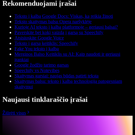
Rekomenduojami įrašai
Teksto į kalbą Google Docs: Viskas, ką reikia žinoti
Teksto skaitymas balsu Opera naršyklėje
Kurioje AI teksto į kalbą platformoje – geriausi balsai?
Paverskite bet kokį vaizdą į garsą su Speechify
Atsisiųskite Google Voice
Teksto į garsą keitiklis: Speechify
Fake You teksto į kalbą
Merginos Balso Keitiklis su AI: Kaip naudoti ir geriausi
įrankiai
Google žodžių tarimo garsas
Speechify vs Notevibes
Skaitymas garsiai: naujas būdas patirti tekstą
Skaitymas balsu: teksto į kalbą technologija patogesniam
skaitymui
Naujausi tinklaraščio įrašai
Žiūrėti visus