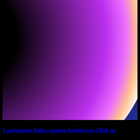
5 geriausios balso agentų bendrovės 2026 m.