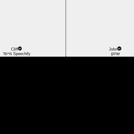
Cliff
John
שחקן
מייסד Speechify