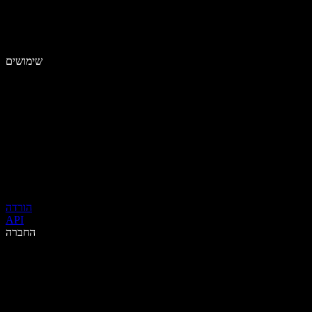
שימושים
הורדה
API
החברה