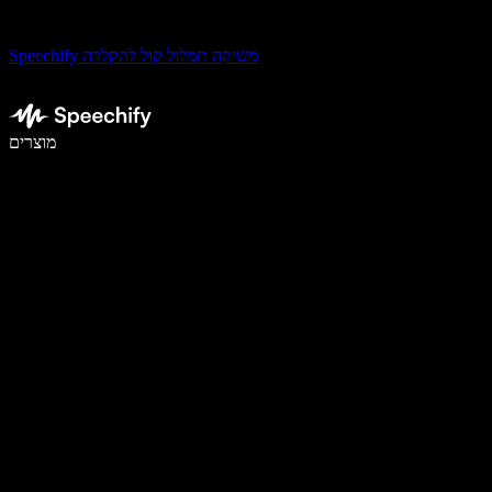
Speechify משיקה תמלול קול להקלדה
לכתוב פי 5 מהר יותר עם הכתבה קולית
מוצרים
למידע נוסף