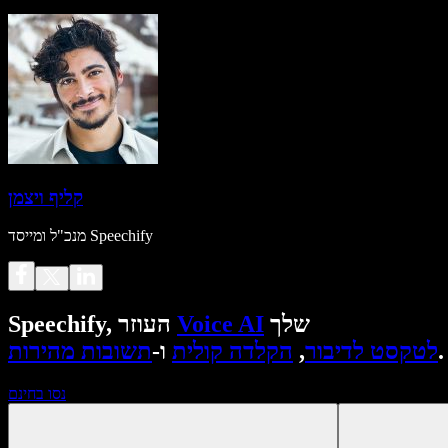
קליף ויצמן
מנכ"ל ומייסד Speechify
שלך
Voice AI
Speechify, העוזר
.
לטקסט לדיבור
,
הקלדה קולית
ו-
תשובות מהירות
נסו בחינם