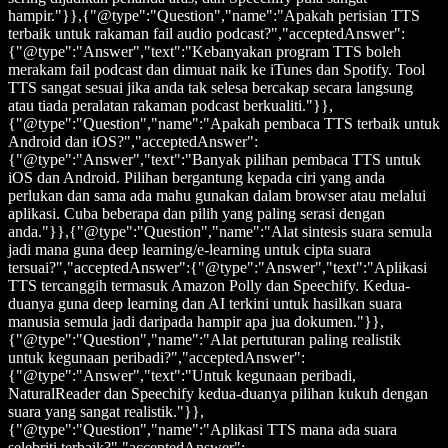
hampir."}},{"@type":"Question","name":"Apakah perisian TTS
terbaik untuk rakaman fail audio podcast?","acceptedAnswer":
{"@type":"Answer","text":"Kebanyakan program TTS boleh
merakam fail podcast dan dimuat naik ke iTunes dan Spotify. Tool
TTS sangat sesuai jika anda tak selesa bercakap secara langsung
atau tiada peralatan rakaman podcast berkualiti."}},
{"@type":"Question","name":"Apakah pembaca TTS terbaik untuk
Android dan iOS?","acceptedAnswer":
{"@type":"Answer","text":"Banyak pilihan pembaca TTS untuk
iOS dan Android. Pilihan bergantung kepada ciri yang anda
perlukan dan sama ada mahu gunakan dalam browser atau melalui
aplikasi. Cuba beberapa dan pilih yang paling serasi dengan
anda."}},{"@type":"Question","name":"Alat sintesis suara semula
jadi mana guna deep learning/e-learning untuk cipta suara
tersuai?","acceptedAnswer":{"@type":"Answer","text":"Aplikasi
TTS tercanggih termasuk Amazon Polly dan Speechify. Kedua-
duanya guna deep learning dan AI terkini untuk hasilkan suara
manusia semula jadi daripada hampir apa jua dokumen."}},
{"@type":"Question","name":"Alat pertuturan paling realistik
untuk kegunaan peribadi?","acceptedAnswer":
{"@type":"Answer","text":"Untuk kegunaan peribadi,
NaturalReader dan Speechify kedua-duanya pilihan kukuh dengan
suara yang sangat realistik."}},
{"@type":"Question","name":"Aplikasi TTS mana ada suara
selebriti terbaik?","acceptedAnswer":