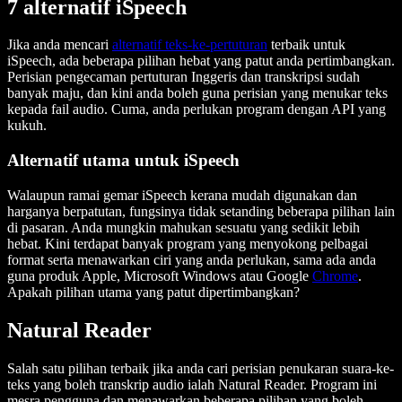
7 alternatif iSpeech
Jika anda mencari
alternatif teks-ke-pertuturan
terbaik untuk
iSpeech, ada beberapa pilihan hebat yang patut anda pertimbangkan.
Perisian pengecaman pertuturan Inggeris dan transkripsi sudah
banyak maju, dan kini anda boleh guna perisian yang menukar teks
kepada fail audio. Cuma, anda perlukan program dengan API yang
kukuh.
Alternatif utama untuk iSpeech
Walaupun ramai gemar iSpeech kerana mudah digunakan dan
harganya berpatutan, fungsinya tidak setanding beberapa pilihan lain
di pasaran. Anda mungkin mahukan sesuatu yang sedikit lebih
hebat. Kini terdapat banyak program yang menyokong pelbagai
format serta menawarkan ciri yang anda perlukan, sama ada anda
guna produk Apple, Microsoft Windows atau Google
Chrome
.
Apakah pilihan utama yang patut dipertimbangkan?
Natural Reader
Salah satu pilihan terbaik jika anda cari perisian penukaran suara-ke-
teks yang boleh transkrip audio ialah Natural Reader. Program ini
mesra pengguna dan menawarkan beberapa pilihan yang boleh