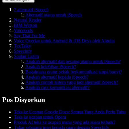
7 alternatif iSpeech
Alternatif utama untuk iSpeech
Natural Reader
IBM Watson
Voicepods
Say That For Me
Voice Overlay untuk Android & iOS Devs oleh Algolia
TexTalky
Speechify
Soalan Lazim
Apakah alternatif dan pesaing utama untuk iSpeech?
Apakah kelebihan iSpeech?
Bagaimana orang pekak berkomunikasi tanpa bunyi?
Apakah alternatif kepada iSpeech?
Apakah contoh sistem yang jadi alternatif iSpeech?
Apakah cara komunikasi alternatif?
Pos Disyorkan
Teks ke Ucapan Google Docs: Semua Yang Anda Perlu Tahu
Teks ke ucapan untuk Opera
Produk AI teks ke ucapan mana yang ada suara terbaik?
Tukar sebarang imej kepada suara dengan Speechify