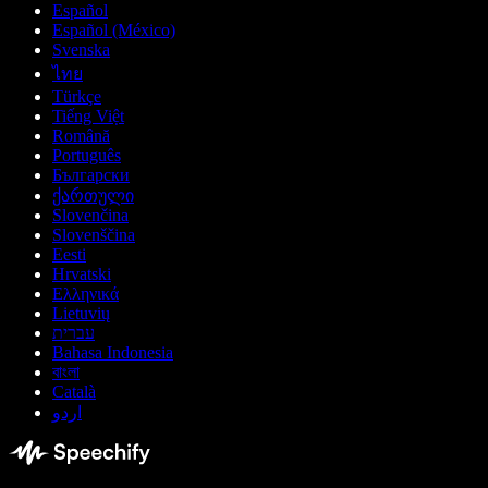
Español
Español (México)
Svenska
ไทย
Türkçe
Tiếng Việt
Română
Português
Български
ქართული
Slovenčina
Slovenščina
Eesti
Hrvatski
Ελληνικά
Lietuvių
עברית
Bahasa Indonesia
বাংলা
Català
اردو