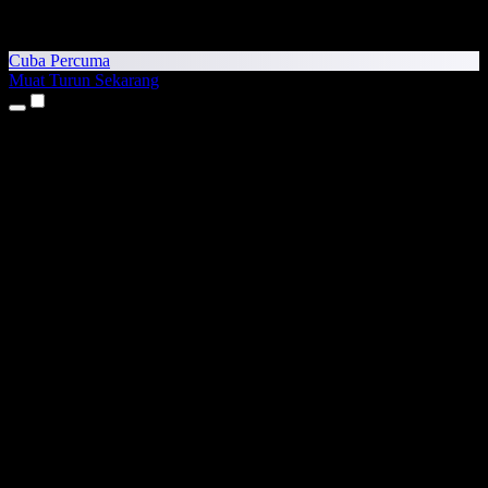
Cuba Percuma
Muat Turun Sekarang
Produk
Teks kepada Pertuturan
Aplikasi iPhone & iPad
Aplikasi Android
Sambungan Chrome
Sambungan Edge
Aplikasi Web
Aplikasi Mac
Aplikasi Windows