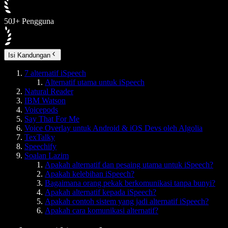
50J+ Pengguna
Isi Kandungan
7 alternatif iSpeech
Alternatif utama untuk iSpeech
Natural Reader
IBM Watson
Voicepods
Say That For Me
Voice Overlay untuk Android & iOS Devs oleh Algolia
TexTalky
Speechify
Soalan Lazim
Apakah alternatif dan pesaing utama untuk iSpeech?
Apakah kelebihan iSpeech?
Bagaimana orang pekak berkomunikasi tanpa bunyi?
Apakah alternatif kepada iSpeech?
Apakah contoh sistem yang jadi alternatif iSpeech?
Apakah cara komunikasi alternatif?