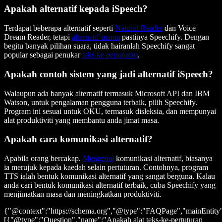
Apakah alternatif kepada iSpeech?
Terdapat beberapa alternatif seperti
Natural Reader
dan Voice
Dream Reader, tetapi
alternatif utama
pastinya Speechify. Dengan
begitu banyak pilihan suara, tidak hairanlah Speechify sangat
popular sebagai penukar
teks ke pertuturan
.
Apakah contoh sistem yang jadi alternatif iSpeech?
Walaupun ada banyak alternatif termasuk Microsoft API dan IBM
Watson, untuk pengalaman pengguna terbaik, pilih Speechify.
Program ini sesuai untuk OKU, termasuk disleksia, dan mempunyai
alat produktiviti yang membantu anda jimat masa.
Apakah cara komunikasi alternatif?
Apabila orang bercakap.
Mengenai
komunikasi alternatif, biasanya
ia merujuk kepada kaedah selain pertuturan. Contohnya, program
TTS ialah bentuk komunikasi alternatif yang sangat berguna. Kalau
anda cari bentuk komunikasi alternatif terbaik, cuba Speechify yang
menjimatkan masa dan meningkatkan produktiviti.
{"@context":"https://schema.org","@type":"FAQPage","mainEntity
[{"@type":"Question","name":"Apakah alat teks-ke-pertuturan