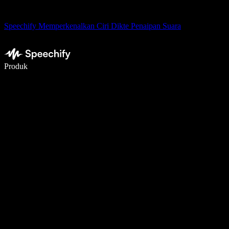
Speechify Memperkenalkan Ciri Dikte Penaipan Suara
Tulis 5× lebih pantas dengan menaip menggunakan suara
Produk
Ketahui Lebih Lanjut