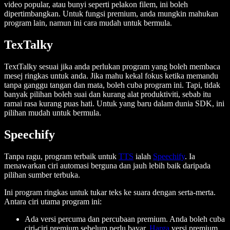
video popular, atau bunyi seperti pelakon filem, ini boleh
dipertimbangkan. Untuk fungsi premium, anda mungkin mahukan
program lain, namun ini cara mudah untuk bermula.
TexTalky
TextTalky sesuai jika anda perlukan program yang boleh membaca
mesej ringkas untuk anda. Jika mahu kekal fokus ketika memandu
tanpa ganggu tangan dan mata, boleh cuba program ini. Tapi, tidak
banyak pilihan boleh suai dan kurang alat produktiviti, sebab itu
ramai rasa kurang puas hati. Untuk yang baru dalam dunia SDK, ini
pilihan mudah untuk bermula.
Speechify
Tanpa ragu, program terbaik untuk
TTS
ialah
Speechify
. Ia
menawarkan ciri automasi berguna dan jauh lebih baik daripada
pilihan sumber terbuka.
Ini program ringkas untuk tukar teks ke suara dengan serta-merta.
Antara ciri utama program ini:
Ada versi percuma dan percubaan premium. Anda boleh cuba
ciri-ciri premium sebelum perlu bayar.
Harga
versi premium