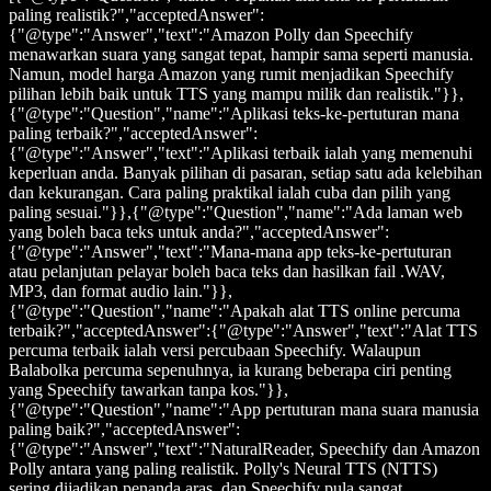
paling realistik?","acceptedAnswer":
{"@type":"Answer","text":"Amazon Polly dan Speechify
menawarkan suara yang sangat tepat, hampir sama seperti manusia.
Namun, model harga Amazon yang rumit menjadikan Speechify
pilihan lebih baik untuk TTS yang mampu milik dan realistik."}},
{"@type":"Question","name":"Aplikasi teks-ke-pertuturan mana
paling terbaik?","acceptedAnswer":
{"@type":"Answer","text":"Aplikasi terbaik ialah yang memenuhi
keperluan anda. Banyak pilihan di pasaran, setiap satu ada kelebihan
dan kekurangan. Cara paling praktikal ialah cuba dan pilih yang
paling sesuai."}},{"@type":"Question","name":"Ada laman web
yang boleh baca teks untuk anda?","acceptedAnswer":
{"@type":"Answer","text":"Mana-mana app teks-ke-pertuturan
atau pelanjutan pelayar boleh baca teks dan hasilkan fail .WAV,
MP3, dan format audio lain."}},
{"@type":"Question","name":"Apakah alat TTS online percuma
terbaik?","acceptedAnswer":{"@type":"Answer","text":"Alat TTS
percuma terbaik ialah versi percubaan Speechify. Walaupun
Balabolka percuma sepenuhnya, ia kurang beberapa ciri penting
yang Speechify tawarkan tanpa kos."}},
{"@type":"Question","name":"App pertuturan mana suara manusia
paling baik?","acceptedAnswer":
{"@type":"Answer","text":"NaturalReader, Speechify dan Amazon
Polly antara yang paling realistik. Polly's Neural TTS (NTTS)
sering dijadikan penanda aras, dan Speechify pula sangat