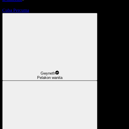
Cuba Percuma
Gwyneth
Pelakon wanita