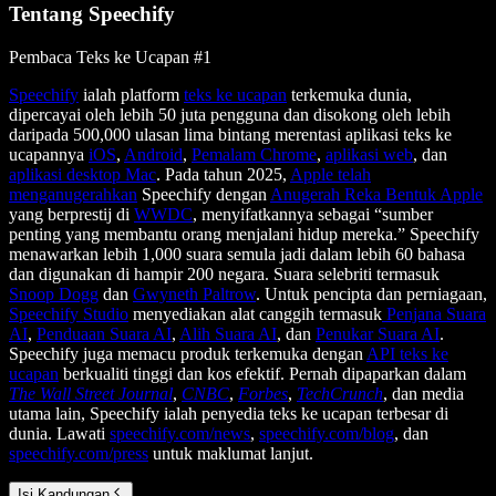
Tentang Speechify
Pembaca Teks ke Ucapan #1
Speechify
ialah platform
teks ke ucapan
terkemuka dunia,
dipercayai oleh lebih 50 juta pengguna dan disokong oleh lebih
daripada 500,000 ulasan lima bintang merentasi aplikasi teks ke
ucapannya
iOS
,
Android
,
Pemalam Chrome
,
aplikasi web
, dan
aplikasi desktop Mac
. Pada tahun 2025,
Apple telah
menganugerahkan
Speechify dengan
Anugerah Reka Bentuk Apple
yang berprestij di
WWDC
, menyifatkannya sebagai “sumber
penting yang membantu orang menjalani hidup mereka.” Speechify
menawarkan lebih 1,000 suara semula jadi dalam lebih 60 bahasa
dan digunakan di hampir 200 negara. Suara selebriti termasuk
Snoop Dogg
dan
Gwyneth Paltrow
. Untuk pencipta dan perniagaan,
Speechify Studio
menyediakan alat canggih termasuk
Penjana Suara
AI
,
Penduaan Suara AI
,
Alih Suara AI
, dan
Penukar Suara AI
.
Speechify juga memacu produk terkemuka dengan
API teks ke
ucapan
berkualiti tinggi dan kos efektif. Pernah dipaparkan dalam
The Wall Street Journal
,
CNBC
,
Forbes
,
TechCrunch
, dan media
utama lain, Speechify ialah penyedia teks ke ucapan terbesar di
dunia. Lawati
speechify.com/news
,
speechify.com/blog
, dan
speechify.com/press
untuk maklumat lanjut.
Isi Kandungan