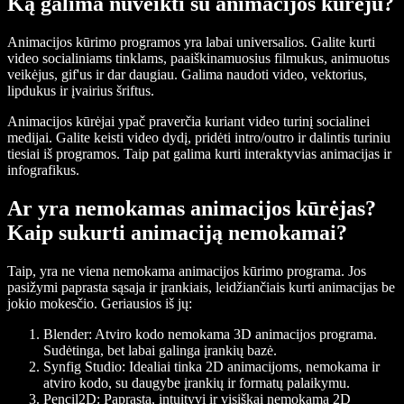
Ką galima nuveikti su animacijos kūrėju?
Animacijos kūrimo programos yra labai universalios. Galite kurti
video socialiniams tinklams, paaiškinamuosius filmukus, animuotus
veikėjus, gif'us ir dar daugiau. Galima naudoti video, vektorius,
lipdukus ir įvairius šriftus.
Animacijos kūrėjai ypač praverčia kuriant video turinį socialinei
medijai. Galite keisti video dydį, pridėti intro/outro ir dalintis turiniu
tiesiai iš programos. Taip pat galima kurti interaktyvias animacijas ir
infografikus.
Ar yra nemokamas animacijos kūrėjas?
Kaip sukurti animaciją nemokamai?
Taip, yra ne viena nemokama animacijos kūrimo programa. Jos
pasižymi paprasta sąsaja ir įrankiais, leidžiančiais kurti animacijas be
jokio mokesčio. Geriausios iš jų:
Blender
: Atviro kodo nemokama 3D animacijos programa.
Sudėtinga, bet labai galinga įrankių bazė.
Synfig Studio
: Idealiai tinka 2D animacijoms, nemokama ir
atviro kodo, su daugybe įrankių ir formatų palaikymu.
Pencil2D
: Paprasta, intuityvi ir visiškai nemokama 2D