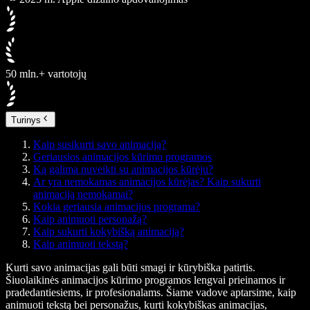
50 mln.+ vartotojų
Turinys
Kaip susikurti savo animaciją?
Geriausios animacijos kūrimo programos
Ką galima nuveikti su animacijos kūrėju?
Ar yra nemokamas animacijos kūrėjas? Kaip sukurti
animaciją nemokamai?
Kokia geriausia animacijos programa?
Kaip animuoti personažą?
Kaip sukurti kokybišką animaciją?
Kaip animuoti tekstą?
Kurti savo animacijas gali būti smagi ir kūrybiška patirtis.
Šiuolaikinės animacijos kūrimo programos lengvai prieinamos ir
pradedantiesiems, ir profesionalams. Šiame vadove aptarsime, kaip
animuoti tekstą bei personažus, kurti kokybiškas animacijas,