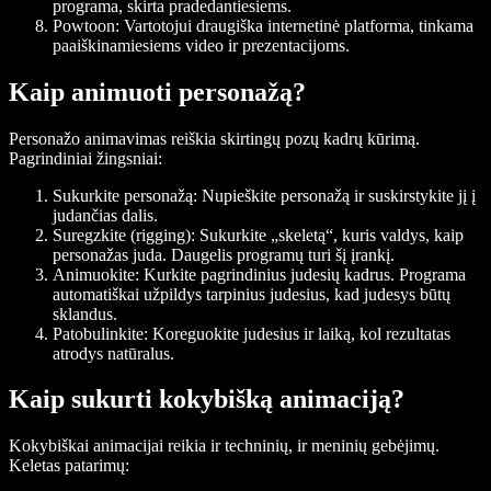
programa, skirta pradedantiesiems.
Powtoon
: Vartotojui draugiška internetinė platforma, tinkama
paaiškinamiesiems video ir prezentacijoms.
Kaip animuoti personažą?
Personažo animavimas reiškia skirtingų pozų kadrų kūrimą.
Pagrindiniai žingsniai:
Sukurkite personažą
: Nupieškite personažą ir suskirstykite jį į
judančias dalis.
Suregzkite (rigging)
: Sukurkite „skeletą“, kuris valdys, kaip
personažas juda. Daugelis programų turi šį įrankį.
Animuokite
: Kurkite pagrindinius judesių kadrus. Programa
automatiškai užpildys tarpinius judesius, kad judesys būtų
sklandus.
Patobulinkite
: Koreguokite judesius ir laiką, kol rezultatas
atrodys natūralus.
Kaip sukurti kokybišką animaciją?
Kokybiškai animacijai reikia ir techninių, ir meninių gebėjimų.
Keletas patarimų: