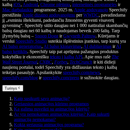
kalbą
iOS
,
Android
,
Chrome plėtinio
,
internetinės programėlės
ir
Mac darbalaukio
programose. 2025 m.
Apple apdovanojo
Speechify
prestižiniu
Apple dizaino apdovanojimu
per
WWDC
, pavadindama
jį „esminiu ištekliumi, padedančiu žmonėms gyventi visavertį
gyvenimą“. Speechify siūlo daugiau nei 1 000 natūraliai skambančių
balsų daugiau nei 60 kalbų ir naudojamas beveik 200 šalių. Tarp
įžymybių balsų –
Snoop Dogg
ir
Gwyneth Paltrow
. Kūrėjams ir
verslui
Speechify Studio
suteikia išplėstinius įrankius, tarp kurių yra
AI balso generatorius
,
AI balso klonavimas
,
AI dubliavimas
ir
AI
balso keitiklis
. Speechify taip pat aprūpina pažangius produktus
kokybišku ir ekonomišku
teksto į kalbą API
. Apie mus rašė
The
Wall Street Journal
,
CNBC
,
Forbes
,
TechCrunch
ir kiti didieji
naujienų portalai, todėl Speechify yra didžiausias teksto į kalbą
teikėjas pasaulyje. Apsilankykite
speechify.com/news
,
speechify.com/blog
ir
speechify.com/press
ir sužinokite daugiau.
Turinys
Kaip susikurti savo animaciją?
Geriausios animacijos kūrimo programos
Ką galima nuveikti su animacijos kūrėju?
Ar yra nemokamas animacijos kūrėjas? Kaip sukurti
animaciją nemokamai?
Kokia geriausia animacijos programa?
Kaip animuoti personažą?