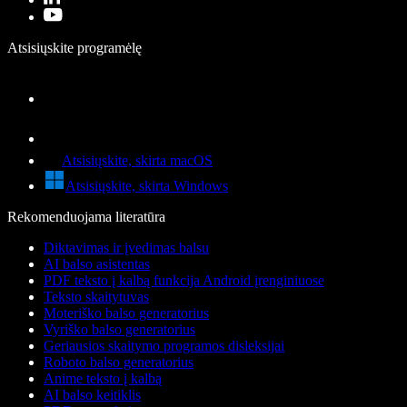
Atsisiųskite programėlę
Atsisiųskite, skirta macOS
Atsisiųskite, skirta Windows
Rekomenduojama literatūra
Diktavimas ir įvedimas balsu
AI balso asistentas
PDF teksto į kalbą funkcija Android įrenginiuose
Teksto skaitytuvas
Moteriško balso generatorius
Vyriško balso generatorius
Geriausios skaitymo programos disleksijai
Roboto balso generatorius
Anime teksto į kalbą
AI balso keitiklis