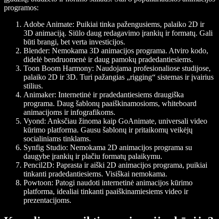
programos:
Adobe Animate
: Puikiai tinka pažengusiems, palaiko 2D ir
3D animaciją. Siūlo daug redagavimo įrankių ir formatų. Gali
būti brangi, bet verta investicijos.
Blender
: Nemokama 3D animacijos programa. Atviro kodo,
didelė bendruomenė ir daug pamokų pradedantiesiems.
Toon Boom Harmony
: Naudojama profesionaliose studijose,
palaiko 2D ir 3D. Turi pažangias „rigging“ sistemas ir įvairius
stilius.
Animaker
: Internetinė ir pradedantiesiems draugiška
programa. Daug šablonų paaiškinamosioms, whiteboard
animacijoms ir infografikoms.
Vyond
: Anksčiau žinoma kaip GoAnimate, universali video
kūrimo platforma. Gausu šablonų ir pritaikomų veikėjų
socialiniams tinklams.
Synfig Studio
: Nemokama 2D animacijos programa su
daugybe įrankių ir plačiu formatų palaikymu.
Pencil2D
: Paprasta ir aiški 2D animacijos programa, puikiai
tinkanti pradedantiesiems. Visiškai nemokama.
Powtoon
: Patogi naudoti internetinė animacijos kūrimo
platforma, idealiai tinkanti paaiškinamiesiems video ir
prezentacijoms.