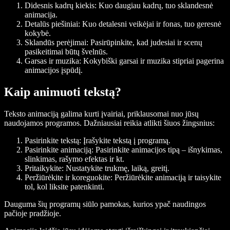
Didesnis kadrų kiekis
: Kuo daugiau kadrų, tuo sklandesnė
animacija.
Detalūs piešiniai
: Kuo detalesni veikėjai ir fonas, tuo geresnė
kokybė.
Sklandūs perėjimai
: Pasirūpinkite, kad judesiai ir scenų
pasikeitimai būtų švelnūs.
Garsas ir muzika
: Kokybiški garsai ir muzika stipriai pagerina
animacijos įspūdį.
Kaip animuoti tekstą?
Teksto animaciją galima kurti įvairiai, priklausomai nuo jūsų
naudojamos programos. Dažniausiai reikia atlikti šiuos žingsnius:
Pasirinkite tekstą
: Įrašykite tekstą į programą.
Pasirinkite animaciją
: Pasirinkite animacijos tipą – išnykimas,
slinkimas, rašymo efektas ir kt.
Pritaikykite
: Nustatykite trukmę, laiką, greitį.
Peržiūrėkite ir koreguokite
: Peržiūrėkite animaciją ir taisykite
tol, kol liksite patenkinti.
Dauguma šių programų siūlo pamokas, kurios ypač naudingos
pačioje pradžioje.