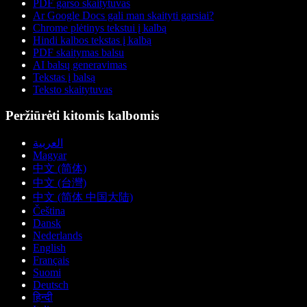
PDF garso skaitytuvas
Ar Google Docs gali man skaityti garsiai?
Chrome plėtinys tekstui į kalbą
Hindi kalbos tekstas į kalbą
PDF skaitymas balsu
AI balsų generavimas
Tekstas į balsą
Teksto skaitytuvas
Peržiūrėti kitomis kalbomis
العربية
Magyar
中文 (简体)
中文 (台灣)
中文 (简体 中国大陆)
Čeština
Dansk
Nederlands
English
Français
Suomi
Deutsch
हिन्दी