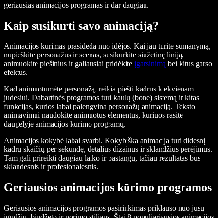
geriausias animacijos programas ir dar daugiau.
Kaip susikurti savo animaciją?
Animacijos kūrimas prasideda nuo idėjos. Kai jau turite sumanymą,
nupieškite personažus ir scenas, susikurkite siužetinę liniją,
animuokite piešinius ir galiausiai pridėkite
įgarsinimą
bei kitus garso
efektus.
Kad animuotumėte personažą, reikia piešti kadrus kiekvienam
judesiui. Dabartinės programos turi kaulų (bone) sistemą ir kitas
funkcijas, kurios labai palengvina personažų animaciją. Teksto
animavimui naudokite animuotus elementus, kuriuos rasite
daugelyje animacijos kūrimo programų.
Animacijos kokybė labai svarbi. Kokybiška animacija turi didesnį
kadrų skaičių per sekundę, detalius dizainus ir sklandžius perėjimus.
Tam gali prireikti daugiau laiko ir pastangų, tačiau rezultatas bus
sklandesnis ir profesionalesnis.
Geriausios animacijos kūrimo programos
Geriausios animacijos programos pasirinkimas priklauso nuo jūsų
įgūdžių, biudžeto ir norimo stiliaus. Štai 8 populiariausios animacijos