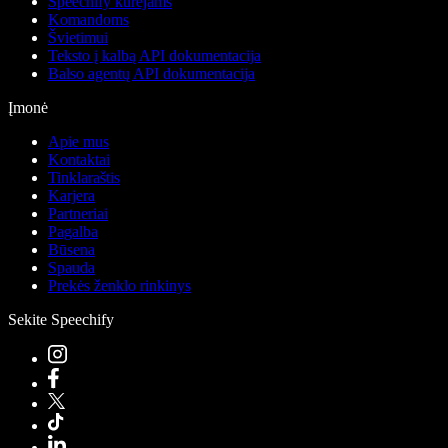
Speechify kūrėjams
Komandoms
Švietimui
Teksto į kalbą API dokumentacija
Balso agentų API dokumentacija
Įmonė
Apie mus
Kontaktai
Tinklaraštis
Karjera
Partneriai
Pagalba
Būsena
Spauda
Prekės ženklo rinkinys
Sekite Speechify