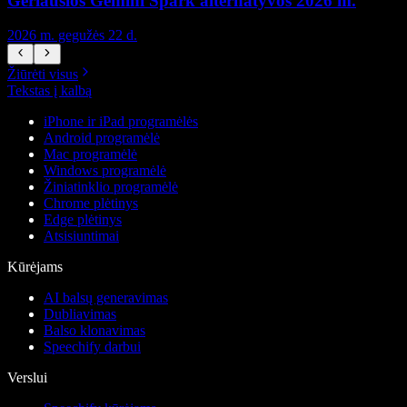
Geriausios Gemini Spark alternatyvos 2026 m.
2026 m. gegužės 22 d.
2
Žiūrėti visus
Tekstas į kalbą
iPhone ir iPad programėlės
Android programėlė
Mac programėlė
Windows programėlė
Žiniatinklio programėlė
Chrome plėtinys
Edge plėtinys
Atsisiuntimai
Kūrėjams
AI balsų generavimas
Dubliavimas
Balso klonavimas
Speechify darbui
Verslui