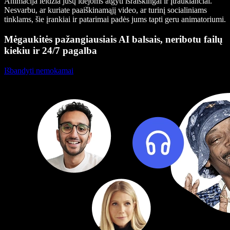
Animacija leidžia jūsų idėjoms atgyti išraiškingai ir įtraukiančiai.
Nesvarbu, ar kuriate paaiškinamąjį video, ar turinį socialiniams
tinklams, šie įrankiai ir patarimai padės jums tapti geru animatoriumi.
Mėgaukitės pažangiausiais AI balsais, neribotu failų
kiekiu ir 24/7 pagalba
Išbandyti nemokamai