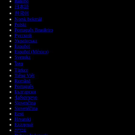
Italiano
日本語
한국어
Norsk bokmål
Polski
Português Brasileiro
Русский
Українська
Español
Español (México)
Svenska
ไทย
Türkçe
Tiếng Việt
Română
Português
Български
ქართული
Slovenčina
Slovenščina
Eesti
Hrvatski
Ελληνικά
עברית