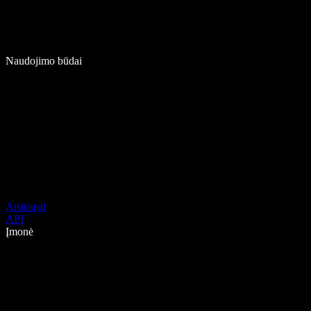
Naudojimo būdai
Atsisiųsti
API
Įmonė