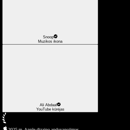
Snoop
Muzikos ikona
Ali Abdaal
YouTube kūrėjas
2025 m. Apple dizaino apdovanojimas