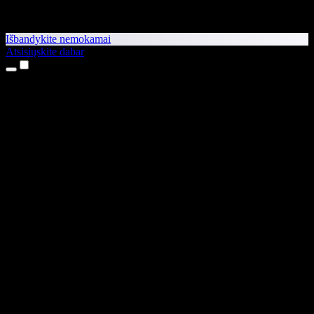
Išbandykite nemokamai
Atsisiųskite dabar
Produktai
Teksto skaitymas balsu
iPhone ir iPad programėlės
Android programėlė
Chrome plėtinys
Edge plėtinys
Interneto programėlė
Mac programėlė
Windows programėlė