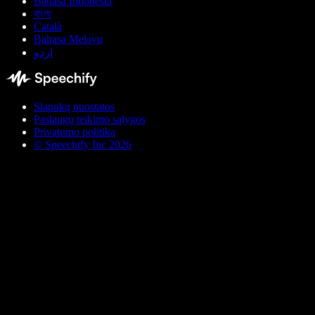
Bahasa Indonesia
বাংলা
Català
Bahasa Melayu
اردو
Slapukų nuostatos
Paslaugų teikimo sąlygos
Privatumo politika
© Speechify Inc 2026