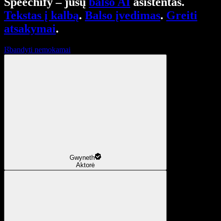
Speechify – jūsų
balso AI
asistentas.
Tekstas į kalbą
.
Balso įvedimas
.
Greiti
atsakymai
.
Išbandyti nemokamai
Gwyneth
Aktorė