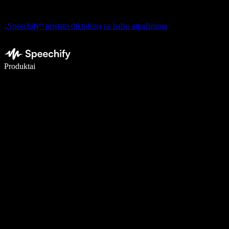
„Speechify“ pristato diktofoną su balso atpažinimu
Rašykite 5× greičiau naudodami diktavimą balsu
Produktai
Sužinokite daugiau