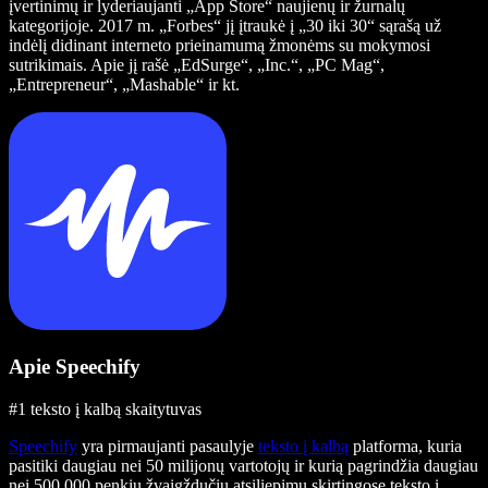
įvertinimų ir lyderiaujanti „App Store“ naujienų ir žurnalų
kategorijoje. 2017 m. „Forbes“ jį įtraukė į „30 iki 30“ sąrašą už
indėlį didinant interneto prieinamumą žmonėms su mokymosi
sutrikimais. Apie jį rašė „EdSurge“, „Inc.“, „PC Mag“,
„Entrepreneur“, „Mashable“ ir kt.
Apie Speechify
#1 teksto į kalbą skaitytuvas
Speechify
yra pirmaujanti pasaulyje
teksto į kalbą
platforma, kuria
pasitiki daugiau nei 50 milijonų vartotojų ir kurią pagrindžia daugiau
nei 500 000 penkių žvaigždučių atsiliepimų skirtingose teksto į