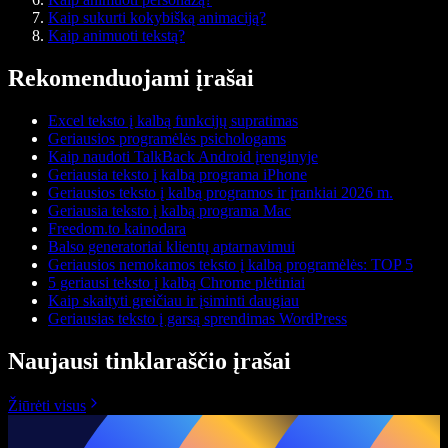
Kaip sukurti kokybišką animaciją?
Kaip animuoti tekstą?
Rekomenduojami įrašai
Excel teksto į kalbą funkcijų supratimas
Geriausios programėlės psichologams
Kaip naudoti TalkBack Android įrenginyje
Geriausia teksto į kalbą programa iPhone
Geriausios teksto į kalbą programos ir įrankiai 2026 m.
Geriausia teksto į kalbą programa Mac
Freedom.to kainodara
Balso generatoriai klientų aptarnavimui
Geriausios nemokamos teksto į kalbą programėlės: TOP 5
5 geriausi teksto į kalbą Chrome plėtiniai
Kaip skaityti greičiau ir įsiminti daugiau
Geriausias teksto į garsą sprendimas WordPress
Naujausi tinklaraščio įrašai
Žiūrėti visus