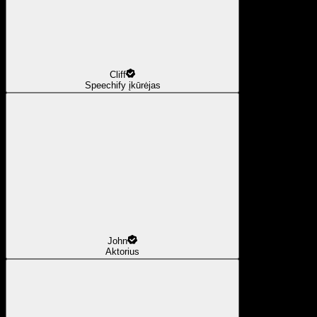
Cliff
Speechify įkūrėjas
John
Aktorius