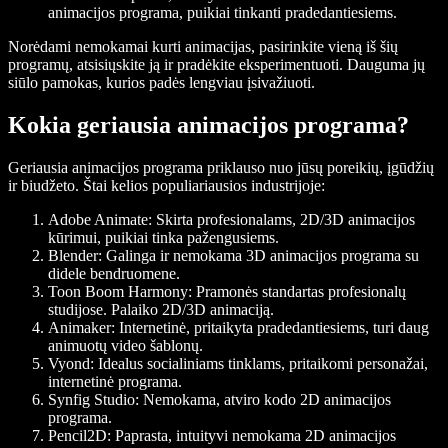
animacijos programa, puikiai tinkanti pradedantiesiems.
Norėdami nemokamai kurti animacijas, pasirinkite vieną iš šių
programų, atsisiųskite ją ir pradėkite eksperimentuoti. Dauguma jų
siūlo pamokas, kurios padės lengviau įsivažiuoti.
Kokia geriausia animacijos programa?
Geriausia animacijos programa priklauso nuo jūsų poreikių, įgūdžių
ir biudžeto. Štai kelios populiariausios industrijoje:
Adobe Animate
: Skirta profesionalams, 2D/3D animacijos
kūrimui, puikiai tinka pažengusiems.
Blender
: Galinga ir nemokama 3D animacijos programa su
didele bendruomene.
Toon Boom Harmony
: Pramonės standartas profesionalų
studijose. Palaiko 2D/3D animaciją.
Animaker
: Internetinė, pritaikyta pradedantiesiems, turi daug
animuotų video šablonų.
Vyond
: Idealus socialiniams tinklams, pritaikomi personažai,
internetinė programa.
Synfig Studio
: Nemokama, atviro kodo 2D animacijos
programa.
Pencil2D
: Paprasta, intuityvi nemokama 2D animacijos